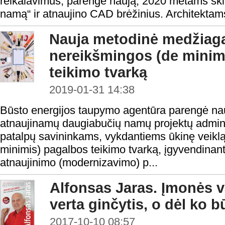
reikalavimus, parengė naują, 2020 metams skirt
namą“ ir atnaujino CAD brėžinius. Architektams,
Nauja metodinė medžiaga
nereikšmingos (de minim
teikimo tvarką
2019-01-31 14:38
Būsto energijos taupymo agentūra parengė n
atnaujinamų daugiabučių namų projektų adminis
patalpų savininkams, vykdantiems ūkinę veikl
minimis) pagalbos teikimo tvarką, įgyvendina
atnaujinimo (modernizavimo) p...
Alfonsas Jaras. Įmonės 
verta ginčytis, o dėl ko b
2017-10-10 08:57