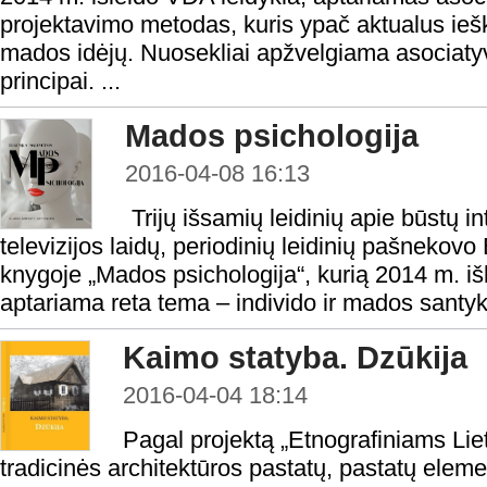
projektavimo metodas, kuris ypač aktualus iešk
mados idėjų. Nuosekliai apžvelgiama asociatyv
principai. ...
Mados psichologija
2016-04-08 16:13
Trijų išsamių leidinių apie būstų int
televizijos laidų, periodinių leidinių pašnekov
knygoje „Mados psichologija“, kurią 2014 m. išl
aptariama reta tema – individo ir mados santykis
Kaimo statyba. Dzūkija
2016-04-04 18:14
Pagal projektą „Etnografiniams Li
tradicinės architektūros pastatų, pastatų elem