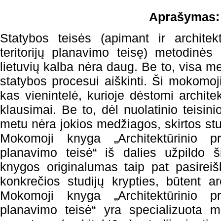
Aprašymas:
Statybos teisės (apimant ir architek
teritorijų planavimo teisę) metodin
lietuvių kalba nėra daug. Be to, visa m
statybos procesui aiškinti. Ši mokomoji
kas vienintelė, kurioje dėstomi archite
klausimai. Be to, dėl nuolatinio teisini
metu nėra jokios medžiagos, skirtos st
Mokomoji knyga „Architektūrinio pro
planavimo teisė“ iš dalies užpildo 
knygos originalumas taip pat pasireišk
konkrečios studijų krypties, būtent ar
Mokomoji knyga „Architektūrinio pro
planavimo teisė“ yra specializuota 