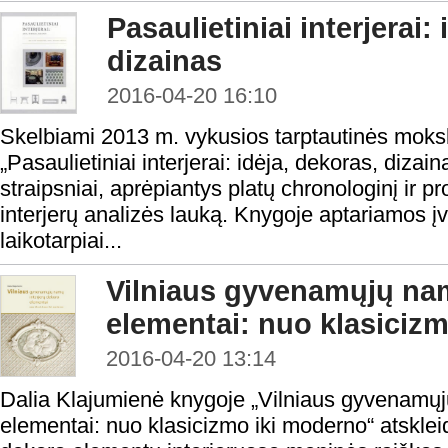
Pasaulietiniai interjerai:
dizainas
2016-04-20 16:10
Skelbiami 2013 m. vykusios tarptautinės moksl
„Pasaulietiniai interjerai: idėja, dekoras, dizai
straipsniai, aprėpiantys platų chronologinį ir pr
interjerų analizės lauką. Knygoje aptariamos įvai
laikotarpiai...
Vilniaus gyvenamųjų nam
elementai: nuo klasiciz
2016-04-20 13:14
Dalia Klajumienė knygoje „Vilniaus gyvenamųj
elementai: nuo klasicizmo iki moderno“ atsklei