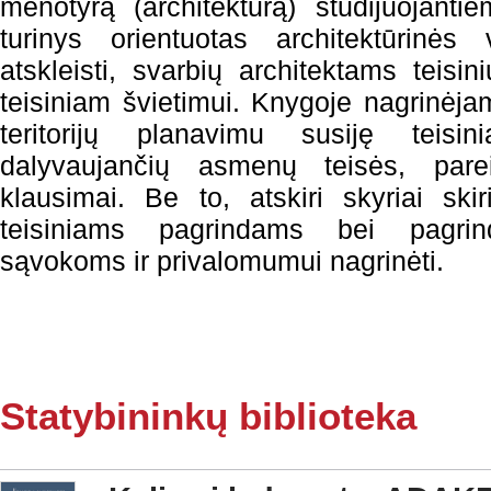
menotyrą (architektūrą) studijuojant
turinys orientuotas architektūrinės
atskleisti, svarbių architektams teisi
teisiniam švietimui. Knygoje nagrinėjam
teritorijų planavimu susiję teisin
dalyvaujančių asmenų teisės, par
klausimai. Be to, atskiri skyriai sk
teisiniams pagrindams bei pagrin
sąvokoms ir privalomumui nagrinėti.
Statybininkų biblioteka