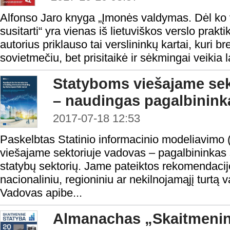
Alfonso Jaro knyga „Įmonės valdymas. Dėl ko ve
susitarti“ yra vienas iš lietuviškos verslo prak
autorius priklauso tai verslininkų kartai, kuri br
sovietmečiu, bet prisitaikė ir sėkmingai veikia l
Statyboms viešajame sekt
– naudingas pagalbinink
2017-07-18 12:53
Paskelbtas Statinio informacinio modeliavimo
viešajame sektoriuje vadovas – pagalbininkas 
statybų sektorių. Jame pateiktos rekomendacijo
nacionaliniu, regioniniu ar nekilnojamąjį turtą 
Vadovas apibe...
Almanachas „Skaitmenin