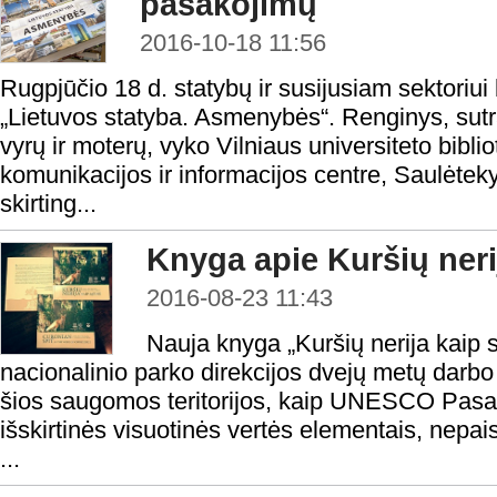
pasakojimų
2016-10-18 11:56
Rugpjūčio 18 d. statybų ir susijusiam sektoriui
„Lietuvos statyba. Asmenybės“. Renginys, sut
vyrų ir moterų, vyko Vilniaus universiteto bibl
komunikacijos ir informacijos centre, Saulėtek
skirting...
Knyga apie Kuršių neri
2016-08-23 11:43
Nauja knyga „Kuršių nerija kaip s
nacionalinio parko direkcijos dvejų metų darbo 
šios saugomos teritorijos, kaip UNESCO Pasau
išskirtinės visuotinės vertės elementais, nepai
...