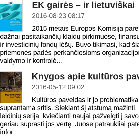
EK gairės – ir lietuviškai
2016-08-23 08:17
2015 metais Europos Komisija paren
dažnai pasitaikančių klaidų pirkimuose, finans
ir investicinių fondų lėšų. Buvo tikimasi, kad
priemonės padės perkančiosioms organizacijoms
valdymo ir kontrolė...
Knygos apie kultūros pave
2016-05-12 09:02
Kultūros paveldas ir jo problematika 
suprantama sritis. Siekiant šį atstumą mažinti, 
leidinių serija, kviečianti naujai pažvelgti į sa
geriau suprasti jos vertę. Juose patraukliai pa
infor...