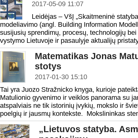
2017-05-09 11:07
Leidėjas – VšĮ „Skaitmeninė statyba“
modeliavimo (angl. Building Information Modell
susijusių sprendimų, procesų, technologijų be
vystymo Lietuvoje ir pasaulyje aktualijų pristaty
Matematikas Jonas Matu
stotys
2017-01-30 15:10
Tai yra Juozo Stražnicko knyga, kurioje pateik
Matulionio gyvenimo ir veiklos panorama su j
atspalviais ne tik istorinių įvykių, mokslo ir šv
poelgių ir jausmų kontekste. Mokslininkas steng
„Lietuvos statyba. As