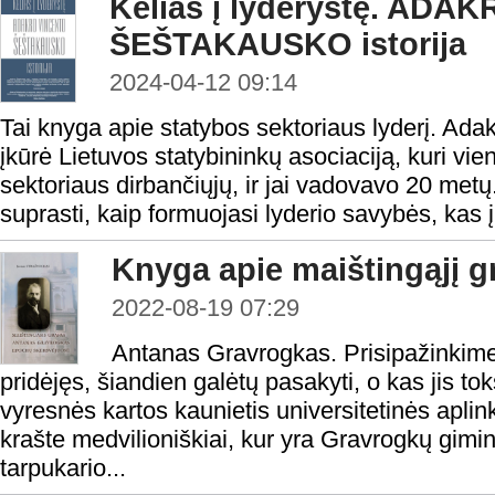
Kelias į lyderystę. AD
ŠEŠTAKAUSKO istorija
2024-04-12 09:14
Tai knyga apie statybos sektoriaus lyderį. Ad
įkūrė Lietuvos statybininkų asociaciją, kuri vien
sektoriaus dirbančiųjų, ir jai vadovavo 20 me
suprasti, kaip formuojasi lyderio savybės, kas 
Knyga apie maištingąjį g
2022-08-19 07:29
Antanas Gravrogkas. Prisipažinkime 
pridėjęs, šiandien galėtų pasakyti, o kas jis to
vyresnės kartos kaunietis universitetinės aplin
krašte medvilioniškiai, kur yra Gravrogkų gimi
tarpukario...