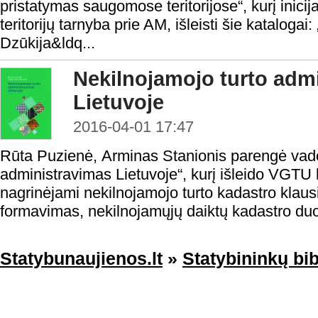
pristatymas saugomose teritorijose“, kurį inic
teritorijų tarnyba prie AM, išleisti šie katalogai
Dzūkija&ldq...
Nekilnojamojo turto adm
Lietuvoje
2016-04-01 17:47
Rūta Puzienė, Arminas Stanionis parengė vado
administravimas Lietuvoje“, kurį išleido VGTU 
nagrinėjami nekilnojamojo turto kadastro klaus
formavimas, nekilnojamųjų daiktų kadastro du
Statybunaujienos.lt
»
Statybininkų bib