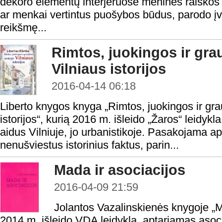
dekoro elementų interjeruose meninės raiškos 
ar menkai vertintus puošybos būdus, parodo įvai
reikšmę...
Rimtos, juokingos ir gra
Vilniaus istorijos
2016-04-14 06:18
Liberto knygos knyga „Rimtos, juokingos ir gra
istorijos“, kurią 2016 m. išleido „Žaros“ leidykla
aidus Vilniuje, jo urbanistikoje. Pasakojama a
nenušviestus istorinius faktus, parin...
Mada ir asociacijos
2016-04-09 21:59
Jolantos Vazalinskienės knygoje „Ma
2014 m. išleido VDA leidykla, aptariamas asoc