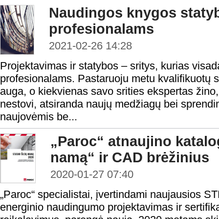
Naudingos knygos statybų
profesionalams
2021-02-26 14:28
Projektavimas ir statybos – sritys, kurias visada
profesionalams. Pastaruoju metu kvalifikuotų sp
auga, o kiekvienas savo srities ekspertas žino,
nestovi, atsiranda naujų medžiagų bei sprendi
naujovėmis be...
„Paroc“ atnaujino katalog
namą“ ir CAD brėžinius
2020-01-27 07:40
„Paroc“ specialistai, įvertindami naujausios S
energinio naudingumo projektavimas ir sertifik