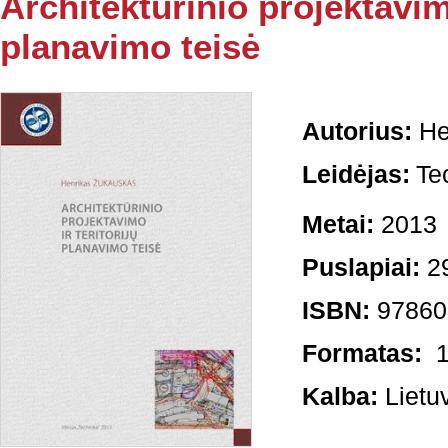
Architektūrinio projektavimo
planavimo teisė
Autorius:
He
Leidėjas:
Te
Metai:
2013
Puslapiai:
2
ISBN:
97860
Formatas:
1
Kalba:
Lietu