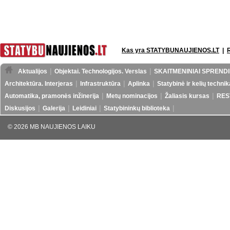
Kas yra STATYBUNAUJIENOS.LT
|
Aktualijos
Objektai. Technologijos. Verslas
SKAITMENINIAI SPRENDI
Architektūra. Interjeras
Infrastruktūra
Aplinka
Statybinė ir kelių technik
Automatika, pramonės inžinerija
Metų nominacijos
Žaliasis kursas
RES
Diskusijos
Galerija
Leidiniai
Statybininkų biblioteka
© 2026 MB NAUJIENOS LAIKU