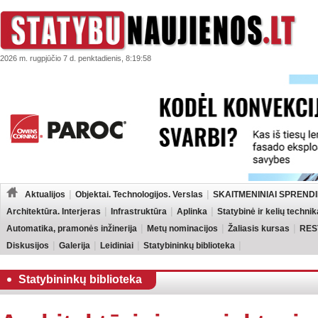
2026 m. rugpjūčio 7 d. penktadienis, 8:19:58
Aktualijos
Objektai. Technologijos. Verslas
SKAITMENINIAI SPRENDI
Architektūra. Interjeras
Infrastruktūra
Aplinka
Statybinė ir kelių technik
Automatika, pramonės inžinerija
Metų nominacijos
Žaliasis kursas
RES
Diskusijos
Galerija
Leidiniai
Statybininkų biblioteka
Statybininkų biblioteka