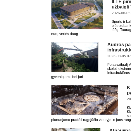
ILTE pir
užbaigti
2026-08-05
Sporto ir ku
plėtros bank
lėšų. Taurag
eurų vertės daug...
Audros pad
infrastrukt
2026-08-05 07
Po savaitgalį V
skelbti ekstrem
infrastruktūros
gyventojams bei juri...
K
p
20
Kl
Kl
su
planuojama pradėti rugpjūčio viduryje, o juos rango
Atnaujinam