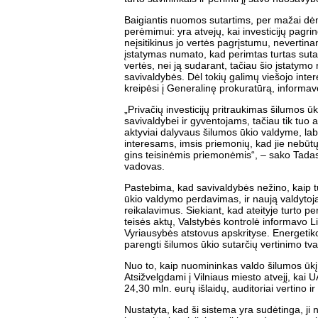
Baigiantis nuomos sutartims, per mažai dėm
perėmimui: yra atvejų, kai investicijų pagr
neįsitikinus jo vertės pagrįstumu, nevertin
įstatymas numato, kad perimtas turtas sut
vertės, nei ją sudarant, tačiau šio įstatymo 
savivaldybės. Dėl tokių galimų viešojo inte
kreipėsi į Generalinę prokuratūrą, informavo
„Privačių investicijų pritraukimas šilumos ūk
savivaldybei ir gyventojams, tačiau tik tuo a
aktyviai dalyvaus šilumos ūkio valdyme, lab
interesams, imsis priemonių, kad jie nebūtų
gins teisinėmis priemonėmis“, – sako Tadas 
vadovas.
Pastebima, kad savivaldybės nežino, kaip 
ūkio valdymo perdavimas, ir naują valdyto
reikalavimus. Siekiant, kad ateityje turto 
teisės aktų, Valstybės kontrolė informavo Li
Vyriausybės atstovus apskrityse. Energeti
parengti šilumos ūkio sutarčių vertinimo tvark
Nuo to, kaip nuomininkas valdo šilumos ūkį
Atsižvelgdami į Vilniaus miesto atvejį, kai U
24,30 mln. eurų išlaidų, auditoriai vertino 
Nustatyta, kad ši sistema yra sudėtinga, ji 