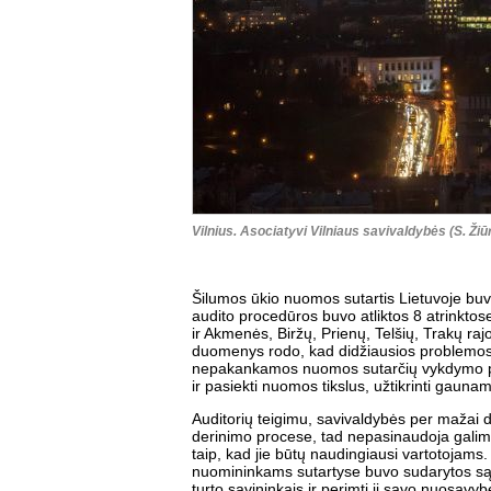
Vilnius. Asociatyvi Vilniaus savivaldybės (S. Žiū
Šilumos ūkio nuomos sutartis Lietuvoje buv
audito procedūros buvo atliktos 8 atrinktos
ir Akmenės, Biržų, Prienų, Telšių, Trakų raj
duomenys rodo, kad didžiausios problemos
nepakankamos nuomos sutarčių vykdymo pri
ir pasiekti nuomos tikslus, užtikrinti gauna
Auditorių teigimu, savivaldybės per mažai d
derinimo procese, tad nepasinaudoja galim
taip, kad jie būtų naudingiausi vartotojams. 
nuomininkams sutartyse buvo sudarytos sąly
turto savininkais ir perimti jį savo nuosavyb