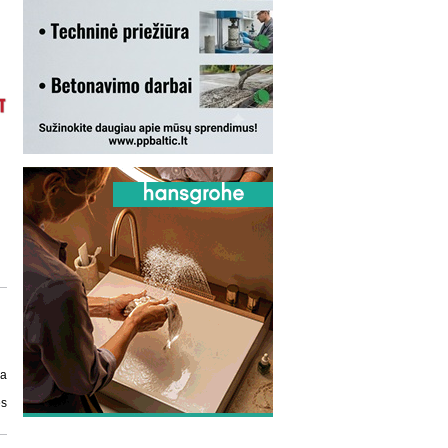
ja
ės