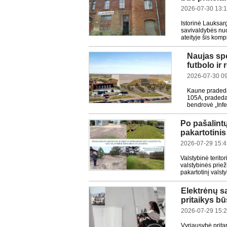
2026-07-30 13:
Istorinė Lauksar
savivaldybės nuo
ateityje šis kom
Naujas sp
futbolo ir
2026-07-30 0
Kaune pradedam
105A, pradedam
bendrovė „Infe
Po pašalint
pakartotini
2026-07-29 15:4
Valstybinė terit
valstybinės prie
pakartotinį valst
Elektrėnų sa
pritaikys b
2026-07-29 15:
Vyriausybė prita