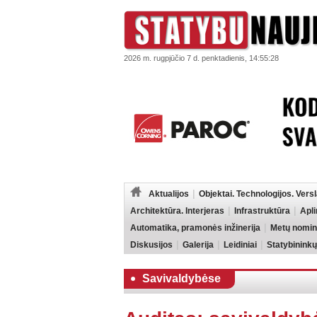
2026 m. rugpjūčio 7 d. penktadienis, 14:55:28
Aktualijos
Objektai. Technologijos. Vers
Architektūra. Interjeras
Infrastruktūra
Apl
Automatika, pramonės inžinerija
Metų nomin
Diskusijos
Galerija
Leidiniai
Statybininkų
Savivaldybėse