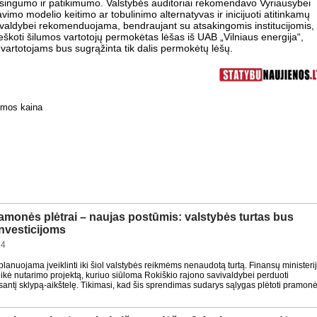
isingumo ir patikimumo. Valstybės auditoriai rekomendavo Vyriausybei
avimo modelio keitimo ar tobulinimo alternatyvas ir inicijuoti atitinkamų
vivaldybei rekomenduojama, bendraujant su atsakingomis institucijomis,
išieškoti šilumos vartotojų permokėtas lėšas iš UAB „Vilniaus energija“,
 vartotojams bus sugrąžinta tik dalis permokėtų lėšų.
umos kaina
amonės plėtrai – naujas postūmis: valstybės turtas bus
investicijoms
54
planuojama įveiklinti iki šiol valstybės reikmėms nenaudotą turtą. Finansų ministeri
ikė nutarimo projektą, kuriuo siūloma Rokiškio rajono savivaldybei perduoti
usantį sklypą-aikštelę. Tikimasi, kad šis sprendimas sudarys sąlygas plėtoti pramon