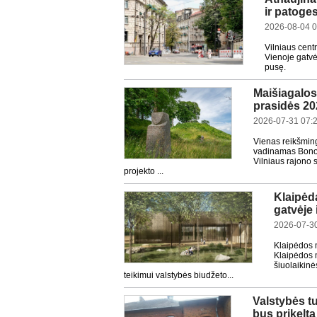
ir patoge
2026-08-04 0
Vilniaus cent
Vienoje gatvės
pusę.
Maišiagalos 
prasidės 20
2026-07-31 07:
Vienas reikšming
vadinamas Bonos 
Vilniaus rajono 
projekto ...
Klaipėd
gatvėje 
2026-07-30
Klaipėdos 
Klaipėdos m
šiuolaikinė
teikimui valstybės biudžeto...
Valstybės tu
bus prikelta