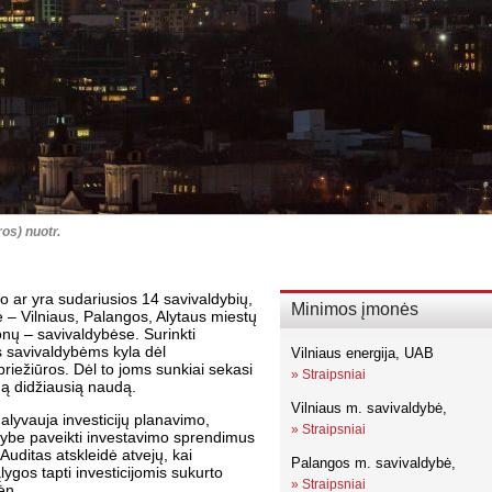
ros) nuotr.
o ar yra sudariusios 14 savivaldybių,
Minimos įmonės
e – Vilniaus, Palangos, Alytaus miestų
onų – savivaldybėse. Surinkti
 savivaldybėms kyla dėl
Vilniaus energija, UAB
ežiūros. Dėl to joms sunkiai sekasi
»
Straipsniai
mą didžiausią naudą.
Vilniaus m. savivaldybė,
alyvauja investicijų planavimo,
»
Straipsniai
ybe paveikti investavimo sprendimus
Auditas atskleidė atvejų, kai
Palangos m. savivaldybė,
gos tapti investicijomis sukurto
»
Straipsniai
ėn.