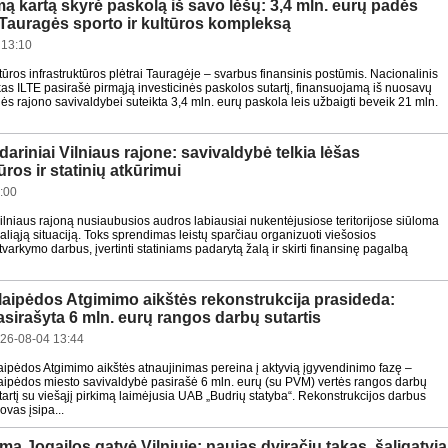
mą kartą skyrė paskolą iš savo lėšų: 3,4 mln. eurų padės
 Tauragės sporto ir kultūros kompleksą
 13:10
ltūros infrastruktūros plėtrai Tauragėje – svarbus finansinis postūmis. Nacionalinis
as ILTE pasirašė pirmąją investicinės paskolos sutartį, finansuojamą iš nuosavų
ės rajono savivaldybei suteikta 3,4 mln. eurų paskola leis užbaigti beveik 21 mln.
ariniai Vilniaus rajone: savivaldybė telkia lėšas
ūros ir statinių atkūrimui
:00
ilniaus rajoną nusiaubusios audros labiausiai nukentėjusiose teritorijose siūloma
aliąją situaciją. Toks sprendimas leistų sparčiau organizuoti viešosios
 tvarkymo darbus, įvertinti statiniams padarytą žalą ir skirti finansinę pagalbą
laipėdos Atgimimo aikštės rekonstrukcija prasideda:
asirašyta 6 mln. eurų rangos darbų sutartis
26-08-04 13:44
aipėdos Atgimimo aikštės atnaujinimas pereina į aktyvią įgyvendinimo fazę –
aipėdos miesto savivaldybė pasirašė 6 mln. eurų (su PVM) vertės rangos darbų
tartį su viešąjį pirkimą laimėjusia UAB „Budrių statyba“. Rekonstrukcijos darbus
vas įsipa...
a Jogailos gatvė Vilniuje: naujas dviračių takas, šaligatvia