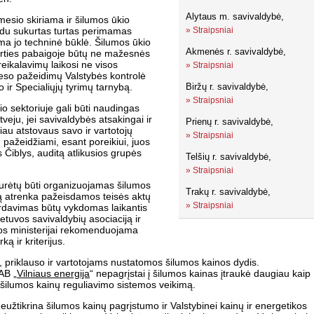
Alytaus m. savivaldybė,
esio skiriama ir šilumos ūkio
indu sukurtas turtas perimamas
»
Straipsniai
ama jo techninė būklė. Šilumos ūkio
Akmenės r. savivaldybė,
arties pabaigoje būtų ne mažesnės
reikalavimų laikosi ne visos
»
Straipsniai
reso pažeidimų Valstybės kontrolė
 ir Specialiųjų tyrimų tarnybą.
Biržų r. savivaldybė,
»
Straipsniai
io sektoriuje gali būti naudingas
tveju, jei savivaldybės atsakingai ir
Prienų r. savivaldybė,
iau atstovaus savo ir vartotojų
»
Straipsniai
 pažeidžiami, esant poreikiui, juos
Čiblys, auditą atlikusios grupės
Telšių r. savivaldybė,
»
Straipsniai
turėtų būti organizuojamas šilumos
Trakų r. savivaldybė,
ją atrenka pažeisdamos teisės aktų
»
Straipsniai
perdavimas būtų vykdomas laikantis
etuvos savivaldybių asociaciją ir
kos ministerijai rekomenduojama
ą ir kriterijus.
, priklauso ir vartotojams nustatomos šilumos kainos dydis.
AB „
Vilniaus energija
“ nepagrįstai į šilumos kainas įtraukė daugiau kaip
ir šilumos kainų reguliavimo sistemos veikimą.
neužtikrina šilumos kainų pagrįstumo ir Valstybinei kainų ir energetikos