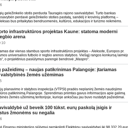
16
gių geležinkelio stotis perduota Tauragės rajono savivaldybei. Turto bankas
savybėn perdavė geležinkelio stoties pastatą, sandėlį ir krovinių platformą –
pleksas bus pritaikytas bendruomenės, kultūros, edukacijos ir turizmo reikmėms.
orto infrastruktūros projektas Kaune: statoma moderni
 regbio arena
9:10
as dar vienas stambus sporto infrastruktūros projektas – Aleksote, Europos pr.
os universalios futbolo ir regbio arenos statybos. Viešąjį rangos konkursą laimėj
s“, o projektinius pasiūlymus parengė bendrovė „Maspro“.
ų pažeidimų – naujas patikrinimas Palangoje: įtariamas
s valstybinės žemės užėmimas
5
orijų planavimo ir statybos inspekcija (VTPSI) pradės neplaninį žemės naudojimo
žiūros patikrinimą Palangoje. Sprendimas priimtas gavus informacijos apie galimą
ybinės žemės užėmimą teritorijoje, kurioje anksčiau jau buvo nustatyti pažeidimai.
vivaldybė už beveik 100 tūkst. eurų paskolą įsigis ir
ūstus žmonėms su negalia
26
rė Finansų ministerijos siūlymui perskolinti Elektrėnų savivaldybei iki 98 332,20 eu