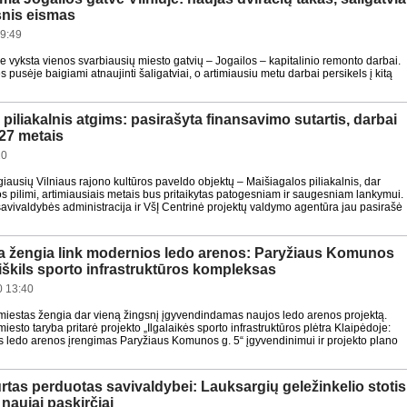
snis eismas
9:49
re vyksta vienos svarbiausių miesto gatvių – Jogailos – kapitalinio remonto darbai.
 pusėje baigiami atnaujinti šaligatviai, o artimiausiu metu darbai persikels į kitą
piliakalnis atgims: pasirašyta finansavimo sutartis, darbai
27 metais
20
iausių Vilniaus rajono kultūros paveldo objektų – Maišiagalos piliakalnis, dar
pilimi, artimiausiais metais bus pritaikytas patogesniam ir saugesniam lankymui.
savivaldybės administracija ir VšĮ Centrinė projektų valdymo agentūra jau pasirašė
a žengia link modernios ledo arenos: Paryžiaus Komunos
iškils sporto infrastruktūros kompleksas
 13:40
miestas žengia dar vieną žingsnį įgyvendindamas naujos ledo arenos projektą.
iesto taryba pritarė projekto „Ilgalaikės sporto infrastruktūros plėtra Klaipėdoje:
s ledo arenos įrengimas Paryžiaus Komunos g. 5“ įgyvendinimui ir projekto plano
rtas perduotas savivaldybei: Lauksargių geležinkelio stotis
 naujai paskirčiai