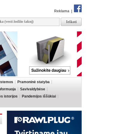
Reklama
|
sistemos
Pramoninė statyba
informuoja
Savivaldybėse
 istorijos
Pandemijos iššūkiai