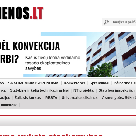
las
SKAITMENINIAI SPRENDIMAI
Komentaras
Sprendimai
Inžinerinės 
inka
Statybinė ir kelių technika, įrankiai
NT projektai
Statybos inspekcija 
acijos
Žaliasis kursas
RESTA
Universalus dizainas
Asmenybės. Sėkmės
 biblioteka