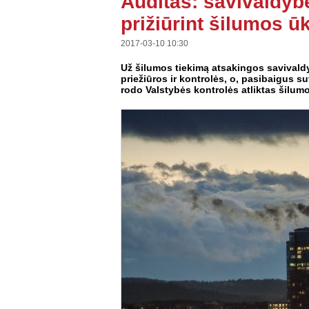
Auditas: savivaldy
prižiūrint šilumos 
2017-03-10 10:30
Už šilumos tiekimą atsakingos savival
priežiūros ir kontrolės, o, pasibaigus s
rodo Valstybės kontrolės atliktas šilu