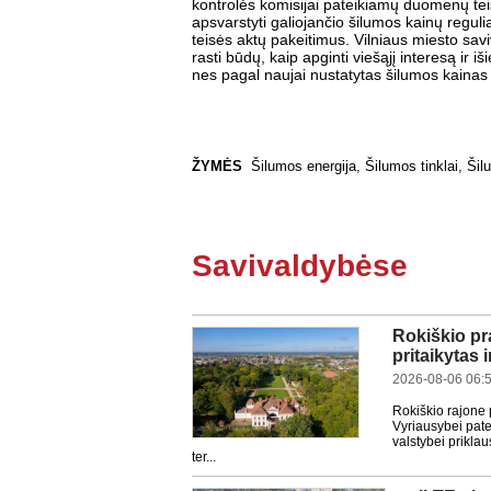
kontrolės komisijai pateikiamų duomenų te
apsvarstyti galiojančio šilumos kainų reguli
teisės aktų pakeitimus. Vilniaus miesto sa
rasti būdų, kaip apginti viešąjį interesą ir 
nes pagal naujai nustatytas šilumos kainas
ŽYMĖS
Šilumos energija
,
Šilumos tinklai
,
Šil
Savivaldybėse
Rokiškio pr
pritaikytas 
2026-08-06 06:
Rokiškio rajone 
Vyriausybei pate
valstybei prikla
ter...