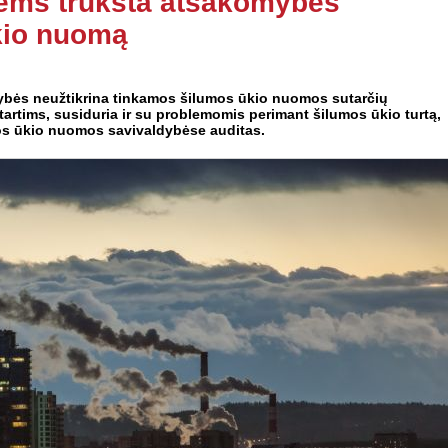
bėms trūksta atsakomybės
ūkio nuomą
dybės neužtikrina tinkamos šilumos ūkio nuomos sutarčių
utartims, susiduria ir su problemomis perimant šilumos ūkio turtą,
mos ūkio nuomos savivaldybėse auditas.