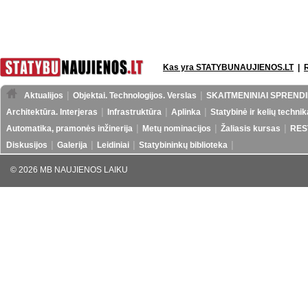
Kas yra STATYBUNAUJIENOS.LT
|
Aktualijos
Objektai. Technologijos. Verslas
SKAITMENINIAI SPRENDI
Architektūra. Interjeras
Infrastruktūra
Aplinka
Statybinė ir kelių technik
Automatika, pramonės inžinerija
Metų nominacijos
Žaliasis kursas
RES
Diskusijos
Galerija
Leidiniai
Statybininkų biblioteka
© 2026 MB NAUJIENOS LAIKU