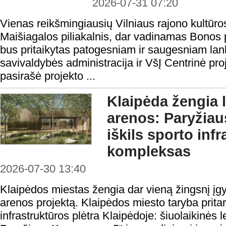
2026-07-31 07:20
Vienas reikšmingiausių Vilniaus rajono kultūro
Maišiagalos piliakalnis, dar vadinamas Bonos p
bus pritaikytas patogesniam ir saugesniam lan
savivaldybės administracija ir VšĮ Centrinė pr
pasirašė projekto ...
Klaipėda žengia 
arenos: Paryžia
iškils sporto inf
kompleksas
2026-07-30 13:40
Klaipėdos miestas žengia dar vieną žingsnį į
arenos projektą. Klaipėdos miesto taryba pritar
infrastruktūros plėtra Klaipėdoje: šiuolaikinės