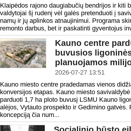
Klaipėdos rajono daugiabučių bendrijos ir kiti
valdytojai šį rudenį vėl galės pretenduoti į sa
namų ir jų aplinkos atnaujinimui. Programa skirt
remonto darbus, bet ir paskatinti gyventojus inv
Kauno centre par
buvusios ligoninė
planuojamos milijo
2026-07-27 13:51
Kauno miesto centre pradedamas vienos didžiaus
konversijos etapas. Kauno miesto savivaldybė
parduoti 1,7 ha ploto buvusį LSMU Kauno ligo
alėjos, Vytauto prospekto ir Gedimino gatvės.
koncepciją čia num...
Socialinio būsto ei