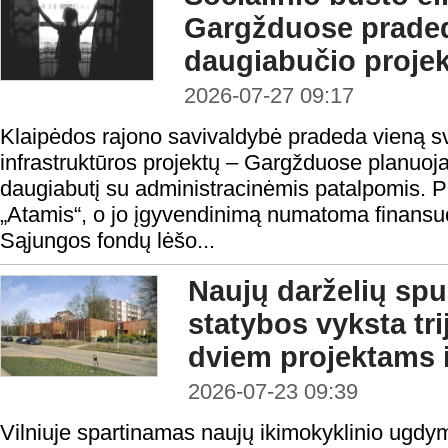
Gargžduose prade
daugiabučio proje
2026-07-27 09:17
Klaipėdos rajono savivaldybė pradeda vieną sv
infrastruktūros projektų – Gargžduose planuojam
daugiabutį su administracinėmis patalpomis. 
„Atamis“, o jo įgyvendinimą numatoma finansu
Sąjungos fondų lėšo...
Naujų darželių spur
statybos vyksta tr
dviem projektams
2026-07-23 09:39
Vilniuje spartinamas naujų ikimokyklinio ugdymo