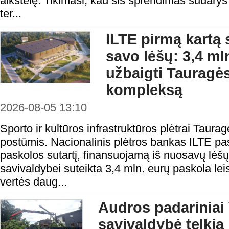
aikštelę. Tikimasi, kad šis sprendimas sudarys
ter...
ILTE pirmą kartą 
savo lėšų: 3,4 ml
užbaigti Tauragės
kompleksą
2026-08-05 13:10
Sporto ir kultūros infrastruktūros plėtrai Taura
postūmis. Nacionalinis plėtros bankas ILTE pas
paskolos sutartį, finansuojamą iš nuosavų lėš
savivaldybei suteikta 3,4 mln. eurų paskola lei
vertės daug...
Audros padariniai 
savivaldybė telkia