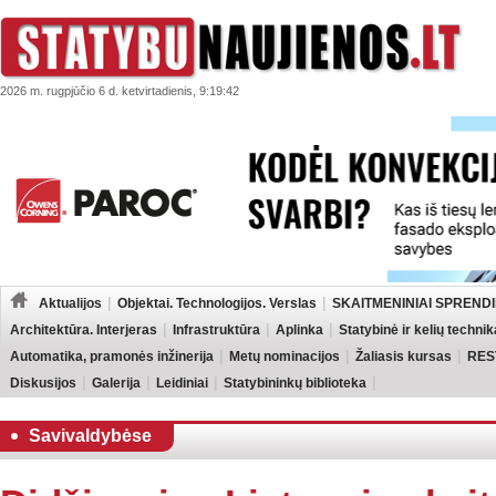
2026 m. rugpjūčio 6 d. ketvirtadienis, 9:19:42
Aktualijos
Objektai. Technologijos. Verslas
SKAITMENINIAI SPRENDI
Architektūra. Interjeras
Infrastruktūra
Aplinka
Statybinė ir kelių technik
Automatika, pramonės inžinerija
Metų nominacijos
Žaliasis kursas
RES
Diskusijos
Galerija
Leidiniai
Statybininkų biblioteka
Savivaldybėse