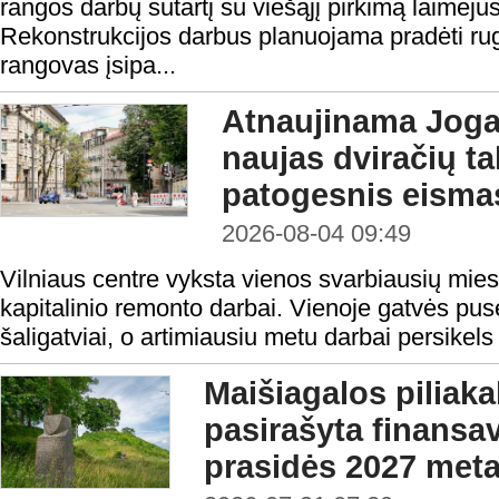
rangos darbų sutartį su viešąjį pirkimą laimėju
Rekonstrukcijos darbus planuojama pradėti rugp
rangovas įsipa...
Atnaujinama Jogai
naujas dviračių tak
patogesnis eisma
2026-08-04 09:49
Vilniaus centre vyksta vienos svarbiausių mies
kapitalinio remonto darbai. Vienoje gatvės pusė
šaligatviai, o artimiausiu metu darbai persikels 
Maišiagalos piliaka
pasirašyta finansav
prasidės 2027 meta