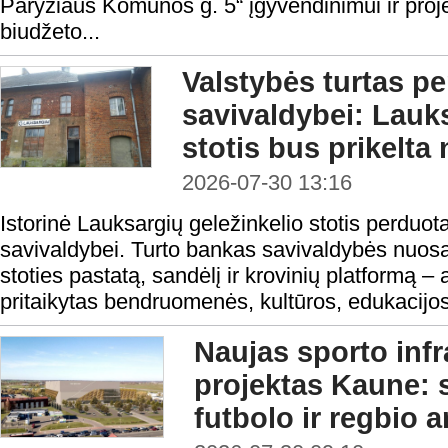
Paryžiaus Komunos g. 5“ įgyvendinimui ir proje
biudžeto...
Valstybės turtas p
savivaldybei: Lauks
stotis bus prikelta 
2026-07-30 13:16
Istorinė Lauksargių geležinkelio stotis perduo
savivaldybei. Turto bankas savivaldybės nuos
stoties pastatą, sandėlį ir krovinių platformą –
pritaikytas bendruomenės, kultūros, edukacijos
Naujas sporto infr
projektas Kaune:
futbolo ir regbio 