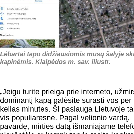
Lėbartai tapo didžiausiomis mūsų šalyje s
kapinėmis. Klaipėdos m. sav. iliustr.
„Jeigu turite prieiga prie interneto, užmir
dominantį kapą galėsite surasti vos per
kelias minutes. Ši paslauga Lietuvoje 
vis populiaresnė. Pagal velionio vardą,
pavardę, mirties datą išmaniajame telef