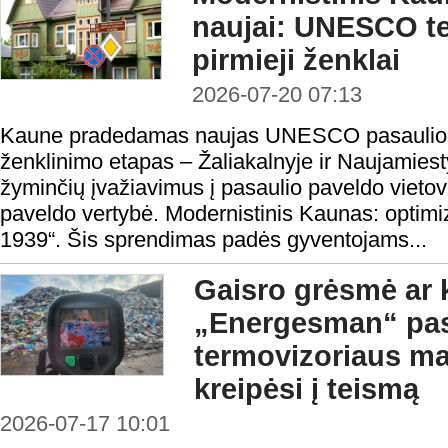
naujai: UNESCO ter
pirmieji ženklai
2026-07-20 07:13
Kaune pradedamas naujas UNESCO pasaulio pa
ženklinimo etapas – Žaliakalnyje ir Naujamiest
žyminčių įvažiavimus į pasaulio paveldo vie
paveldo vertybė. Modernistinis Kaunas: optim
1939“. Šis sprendimas padės gyventojams...
Gaisro grėsmė ar 
„Energesman“ pa
termovizoriaus ma
kreipėsi į teismą
2026-07-17 10:01