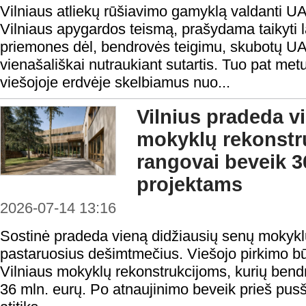
Vilniaus atliekų rūšiavimo gamyklą valdanti U
Vilniaus apygardos teismą, prašydama taikyti 
priemones dėl, bendrovės teigimu, skubotų 
vienašališkai nutraukiant sutartis. Tuo pat met
viešojoje erdvėje skelbiamus nuo...
Vilnius pradeda v
mokyklų rekonstru
rangovai beveik 3
projektams
2026-07-14 13:16
Sostinė pradeda vieną didžiausių senų mokyk
pastaruosius dešimtmečius. Viešojo pirkimo būd
Vilniaus mokyklų rekonstrukcijoms, kurių bendr
36 mln. eurų. Po atnaujinimo beveik prieš pusši