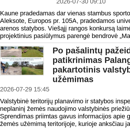
2026-07-30 09:10
Kaune pradedamas dar vienas stambus sporto i
Aleksote, Europos pr. 105A, pradedamos univers
arenos statybos. Viešąjį rangos konkursą laimė
projektinius pasiūlymus parengė bendrovė „Ma
Po pašalintų pažei
patikrinimas Palang
pakartotinis valst
užėmimas
2026-07-29 15:45
Valstybinė teritorijų planavimo ir statybos ins
neplaninį žemės naudojimo valstybinės priežiū
Sprendimas priimtas gavus informacijos apie g
žemės užėmimą teritorijoje, kurioje anksčiau j