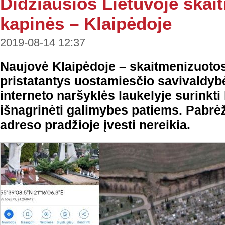
Didžiausios Lietuvoje skai
kapinės – Klaipėdoje
2019-08-14 12:37
Naujovė Klaipėdoje – skaitmenizuotos
pristatantys uostamiesčio savivaldybė
interneto naršyklės laukelyje surinkti 
išnagrinėti galimybes patiems. Pabrė
adreso pradžioje įvesti nereikia.