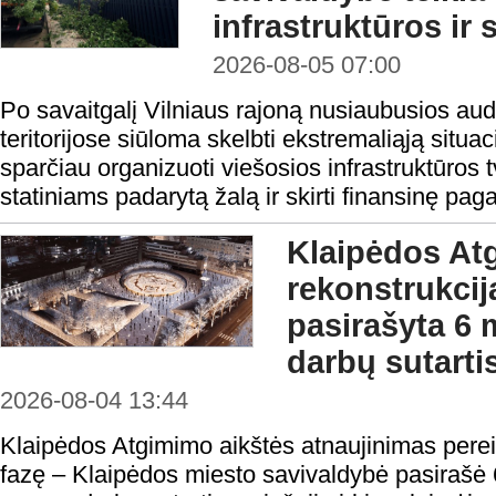
infrastruktūros ir 
2026-08-05 07:00
Po savaitgalį Vilniaus rajoną nusiaubusios aud
teritorijose siūloma skelbti ekstremaliąją situa
sparčiau organizuoti viešosios infrastruktūros t
statiniams padarytą žalą ir skirti finansinę pag
Klaipėdos At
rekonstrukcij
pasirašyta 6 
darbų sutarti
2026-08-04 13:44
Klaipėdos Atgimimo aikštės atnaujinimas perei
fazę – Klaipėdos miesto savivaldybė pasirašė 