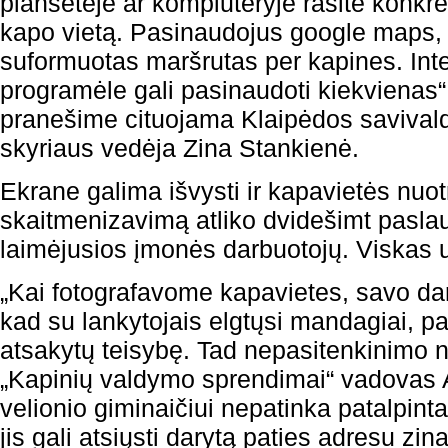
planšetėje ar kompiuteryje rasite konkre
kapo vietą. Pasinaudojus google maps,
suformuotas maršrutas per kapines. Int
programėle gali pasinaudoti kiekvienas“
pranešime cituojama Klaipėdos savivald
skyriaus vedėja Zina Stankienė.
Ekrane galima išvysti ir kapavietės nuot
skaitmenizavimą atliko dvidešimt pasl
laimėjusios įmonės darbuotojų. Viskas 
„Kai fotografavome kapavietes, savo da
kad su lankytojais elgtųsi mandagiai, pa
atsakytų teisybę. Tad nepasitenkinimo n
„Kapinių valdymo sprendimai“ vadovas 
velionio giminaičiui nepatinka patalpint
jis gali atsiųsti darytą paties adresu
zin