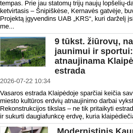
tempas. Prie jau statomų trijų naujų lopšelių-da
ketvirtasis – Šnipiškėse, Kernavės gatvėje, buvu
Projektą įgyvendins UAB „KRS“, kuri darželį įsi
me...
9 tūkst. žiūrovų, n
jaunimui ir sportui:
atnaujinama Klaip
estrada
2026-07-22 10:34
Vasaros estrada Klaipėdoje sparčiai keičia sav
miesto kultūros erdvių atnaujinimo darbai vyks
Rekonstrukcijos tikslas – ne tik pritaikyti estr
ir sukurti daugiafunkcę erdvę, kuria klaipėdieči
Modernistinis Ka