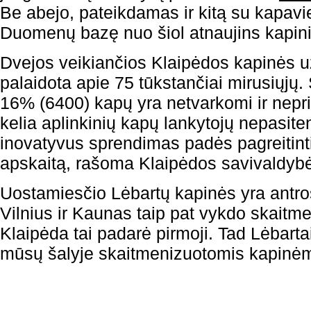
Be abejo, pateikdamas ir kitą su kapavie
Duomenų bazę nuo šiol atnaujins kapini
Dvejos veikiančios Klaipėdos kapinės u
palaidota apie 75 tūkstančiai mirusiųjų. 
16% (6400) kapų yra netvarkomi ir nepriž
kelia aplinkinių kapų lankytojų nepasite
inovatyvus sprendimas padės pagreitint
apskaitą, rašoma Klaipėdos savivaldyb
Uostamiesčio Lėbartų kapinės yra antros
Vilnius ir Kaunas taip pat vykdo skaitm
Klaipėda tai padarė pirmoji. Tad Lėbarta
mūsų šalyje skaitmenizuotomis kapinė