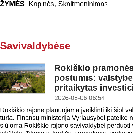
ŽYMĖS
Kapinės
,
Skaitmeninimas
Savivaldybėse
Rokiškio pramonės 
postūmis: valstybė
pritaikytas investi
2026-08-06 06:54
Rokiškio rajone planuojama įveiklinti iki šiol
turtą. Finansų ministerija Vyriausybei pateikė 
siūloma Rokiškio rajono savivaldybei perduoti v