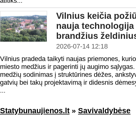
atitiks...
Vilnius keičia poži
nauja technologija
brandžius želdiniu
2026-07-14 12:18
Vilnius pradeda taikyti naujas priemones, kuri
miesto medžius ir pagerinti jų augimo sąlygas.
medžių sodinimas į struktūrines dėžes, ankstyv
gatvių bei takų projektavimą ir didesnis dėmesys
...
Statybunaujienos.lt
»
Savivaldybėse