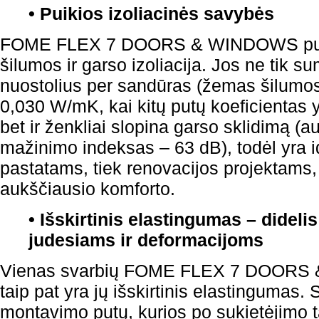
• Puikios izoliacinės savybės
FOME FLEX 7 DOORS & WINDOWS putų 
šilumos ir garso izoliacija. Jos ne tik 
nuostolius per sandūras (žemas šilumos
0,030 W/mK, kai kitų putų koeficientas 
bet ir ženkliai slopina garso sklidimą (
mažinimo indeksas – 63 dB), todėl yra i
pastatams, tiek renovacijos projektams,
aukščiausio komforto.
• Išskirtinis elastingumas – didel
judesiams ir deformacijoms
Vienas svarbių FOME FLEX 7 DOORS
taip pat yra jų išskirtinis elastingumas. S
montavimo putų, kurios po sukietėjimo ta