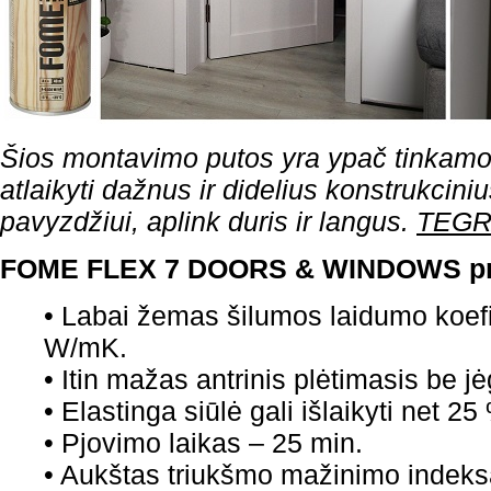
Šios montavimo putos yra ypač tinkamos 
atlaikyti dažnus ir didelius konstrukciniu
pavyzdžiui, aplink duris ir langus.
TEGR
FOME FLEX 7 DOORS & WINDOWS
p
• Labai žemas šilumos laidumo koef
W/mK.
• Itin mažas antrinis plėtimasis be j
• Elastinga siūlė gali išlaikyti net 25
• Pjovimo laikas – 25 min.
• Aukštas triukšmo mažinimo indeks