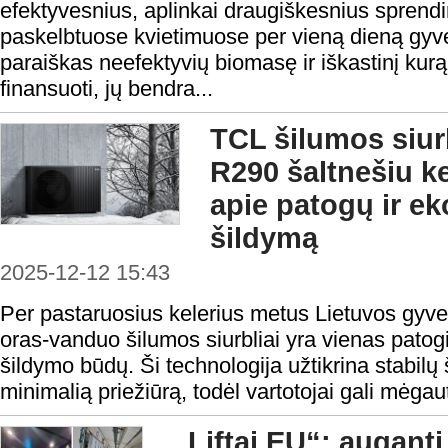
efektyvesnius, aplinkai draugiškesnius sprend
paskelbtuose kvietimuose per vieną dieną gyve
paraiškas neefektyvių biomasę ir iškastinį kurą
finansuoti, jų bendra...
TCL šilumos siur
R290 šaltnešiu ke
apie patogų ir e
šildymą
2025-12-12 15:43
Per pastaruosius kelerius metus Lietuvos gyvento
oras-vanduo šilumos siurbliai yra vienas patog
šildymo būdų. Ši technologija užtikrina stabilų 
minimalią priežiūrą, todėl vartotojai gali mėgau
„Liftai EU“: auganti