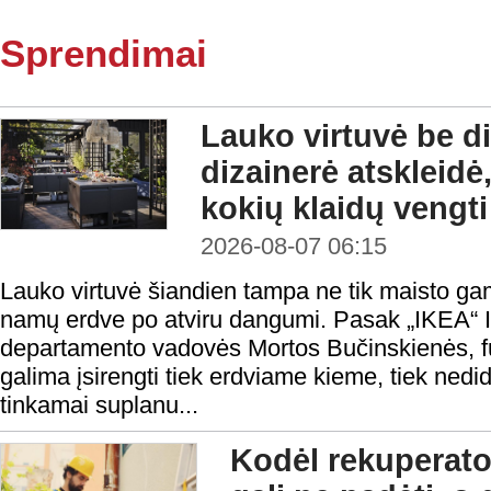
Sprendimai
Lauko virtuvė be di
dizainerė atskleidė,
kokių klaidų vengti
2026-08-07 06:15
Lauko virtuvė šiandien tampa ne tik maisto gami
namų erdve po atviru dangumi. Pasak „IKEA“ In
departamento vadovės Mortos Bučinskienės, fu
galima įsirengti tiek erdviame kieme, tiek nedi
tinkamai suplanu...
Kodėl rekuperato