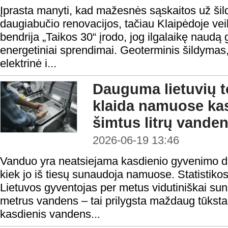
Įprasta manyti, kad mažesnės sąskaitos už ši
daugiabučio renovacijos, tačiau Klaipėdoje veik
bendrija „Taikos 30“ įrodo, jog ilgalaikę naudą 
energetiniai sprendimai. Geoterminis šildymas,
elektrinė i...
Dauguma lietuvių t
klaida namuose ka
šimtus litrų vande
2026-06-19 13:46
Vanduo yra neatsiejama kasdienio gyvenimo dal
kiek jo iš tiesų sunaudoja namuose. Statistik
Lietuvos gyventojas per metus vidutiniškai su
metrus vandens – tai prilygsta maždaug tūksta
kasdienis vandens...