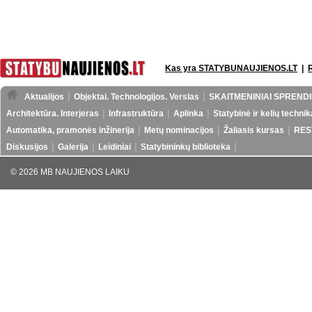
Kas yra STATYBUNAUJIENOS.LT
|
Aktualijos
Objektai. Technologijos. Verslas
SKAITMENINIAI SPRENDI
Architektūra. Interjeras
Infrastruktūra
Aplinka
Statybinė ir kelių technik
Automatika, pramonės inžinerija
Metų nominacijos
Žaliasis kursas
RES
Diskusijos
Galerija
Leidiniai
Statybininkų biblioteka
© 2026 MB NAUJIENOS LAIKU