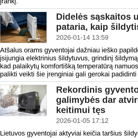
įrankį.
Didelės sąskaitos 
pataria, kaip šildyt
2026-01-14 13:59
Atšalus orams gyventojai dažniau ieško papild
įsijungia elektrinius šildytuvus, grindinį šildymą
kad palaikytų komfortišką temperatūrą namuose
palikti veikti šie įrenginiai gali gerokai padidint
Rekordinis gyvento
galimybės dar atvir
keitimui tęs
2026-01-05 17:12
Lietuvos gyventojai aktyviai keičia taršius šild