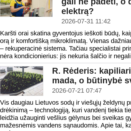
gali ne padėti, o 
elektrą?
2026-07-31 11:42
Karšti orai skatina gyventojus ieškoti būdų, ka
orą ir komfortišką mikroklimatą. Vienas dažni
– rekuperacinė sistema. Tačiau specialistai pr
nėra kondicionierius: jis nekuria šalčio ir negal
R. Rėderis: kapiliar
mada, o būtinybė s
2026-07-21 07:47
Vis daugiau Lietuvos sodų ir viešųjų želdynų pri
drėkinimą – technologiją, kuri vandenį tiekia ti
leidžia užauginti vešlius gėlynus bei sveikas 
mažesnėmis vandens sąnaudomis. Apie tai, kaip