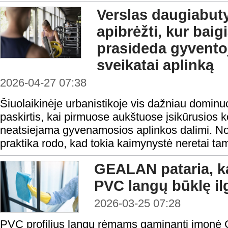
Verslas daugiabuty
apibrėžti, kur baigi
prasideda gyventoj
sveikatai aplinką
2026-04-27 07:38
Šiuolaikinėje urbanistikoje vis dažniau domin
paskirtis, kai pirmuose aukštuose įsikūrusios
neatsiejama gyvenamosios aplinkos dalimi. Nor
praktika rodo, kad tokia kaimynystė neretai ta
GEALAN pataria, kai
PVC langų būklę i
2026-03-25 07:28
PVC profilius langų rėmams gaminanti įmonė 