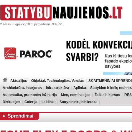
2026 m. rugpjūčio 10 d. pirmadienis, 9:48:51
Aktualijos
Objektai. Technologijos. Verslas
SKAITMENINIAI SPRENDI
Architektūra. Interjeras
Infrastruktūra
Aplinka
Statybinė ir kelių technik
Automatika, pramonės inžinerija
Metų nominacijos
Žaliasis kursas
RES
Diskusijos
Galerija
Leidiniai
Statybininkų biblioteka
Sprendimai