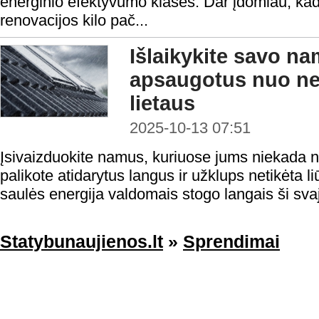
energinio efektyvumo klasės. Dar įdomiau, ka
renovacijos kilo pač...
Išlaikykite savo n
apsaugotus nuo net
lietaus
2025-10-13 07:51
Įsivaizduokite namus, kuriuose jums niekada n
palikote atidarytus langus ir užklups netikėta li
saulės energija valdomais stogo langais ši svaj
Statybunaujienos.lt
»
Sprendimai