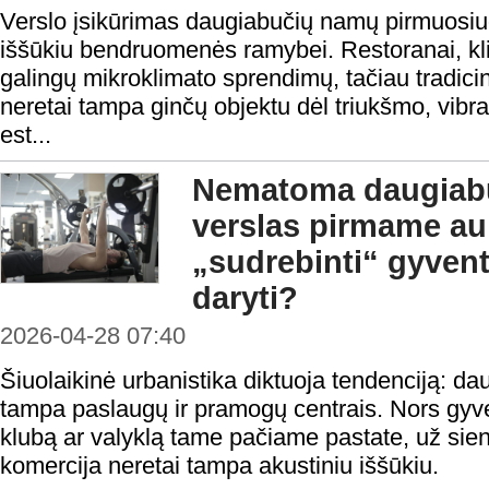
Verslo įsikūrimas daugiabučių namų pirmuosi
iššūkiu bendruomenės ramybei. Restoranai, klin
galingų mikroklimato sprendimų, tačiau tradicini
neretai tampa ginčų objektu dėl triukšmo, vibra
est...
Nematoma daugiabu
verslas pirmame auk
„sudrebinti“ gyvent
daryti?
2026-04-28 07:40
Šiuolaikinė urbanistika diktuoja tendenciją: da
tampa paslaugų ir pramogų centrais. Nors gyve
klubą ar valyklą tame pačiame pastate, už sien
komercija neretai tampa akustiniu iššūkiu.