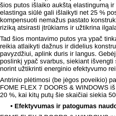
šios putos išlaiko aukštą elastingumą ir
elastinga siūlė gali išlaikyti net 25 % pos
kompensuoti nemažus pastato konstrukc
riziką atsirasti įtrūkiams ir užtikrina ilg
Tad šios montavimo putos yra ypač tink
reikia atlaikyti dažnus ir didelius konstr
pavyzdžiui, aplink duris ir langus. Gebėji
poslinkį ypač svarbus, siekiant išvengti 
norint užtikrinti energinio efektyvumo re
Antrinio plėtimosi (be jėgos poveikio) pa
FOME FLEX 7 DOORS & WINDOWS iš an
20 %, kai kitų putų šie skaičiai siekia 
• Efektyvumas ir patogumas naudo