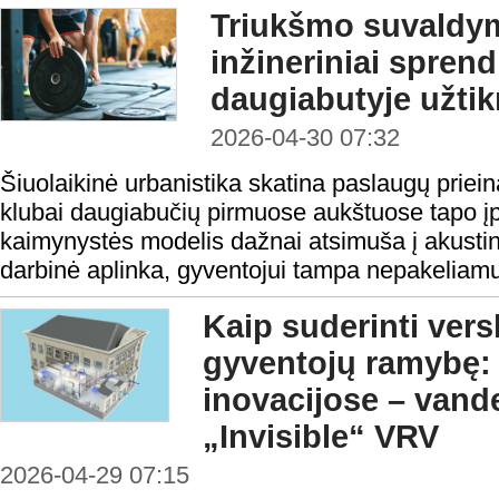
Triukšmo suvaldym
inžineriniai spren
daugiabutyje užtikr
2026-04-30 07:32
Šiuolaikinė urbanistika skatina paslaugų priei
klubai daugiabučių pirmuose aukštuose tapo įpr
kaimynystės modelis dažnai atsimuša į akustinę
darbinė aplinka, gyventojui tampa nepakeliamu
Kaip suderinti vers
gyventojų ramybę: 
inovacijose – vand
„Invisible“ VRV
2026-04-29 07:15