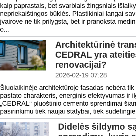
kaip paprastais, bet svarbiais žingsniais išlaiky
nepriekaištingos būklės. Plastikiniai langai sa
įvairove ne tik prilygsta, bet ir pranoksta medin
o...
Architektūrinė tran
CEDRAL yra ateitie
renovacijai?
2026-02-19 07:28
Šiuolaikinėje architektūroje fasadas nebėra tik 
pastato charakteris, energinis efektyvumas ir ilg
„CEDRAL“ pluoštinio cemento sprendimai šian
pasirinkimu tiek naujai statybai, tiek sudėting
Didelės šildymo s