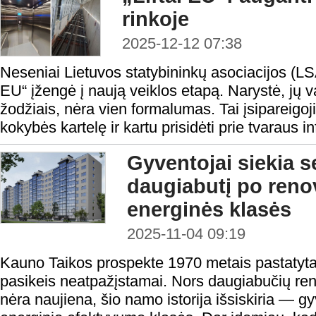
rinkoje
2025-12-12 07:38
Neseniai Lietuvos statybininkų asociacijos (LSA
EU“ įžengė į naują veiklos etapą. Narystė, j
žodžiais, nėra vien formalumas. Tai įsipareigoji
kokybės kartelę ir kartu prisidėti prie tvaraus in
Gyventojai siekia 
daugiabutį po renov
energinės klasės
2025-11-04 09:19
Kauno Taikos prospekte 1970 metais pastatyta
pasikeis neatpažįstamai. Nors daugiabučių reno
nėra naujiena, šio namo istorija išsiskiria — g