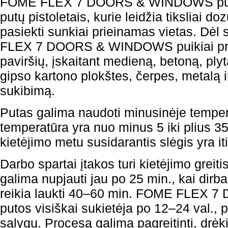
FOME FLEX 7 DOORS & WINDOWS putos
putų pistoletais, kurie leidžia tiksliai d
pasiekti sunkiai prieinamas vietas. Dė
FLEX 7 DOORS & WINDOWS puikiai prili
paviršių, įskaitant medieną, betoną, pl
gipso kartono plokštes, čerpes, metalą i
sukibimą.
Putas galima naudoti minusinėje temper
temperatūra yra nuo minus 5 iki plius 35,
kietėjimo metu susidarantis slėgis yra it
Darbo spartai įtakos turi kietėjimo greiti
galima nupjauti jau po 25 min., kai dirb
reikia laukti 40–60 min. FOME FLE
putos visiškai sukietėja po 12–24 val., 
sąlygų. Procesą galima pagreitinti, drėki