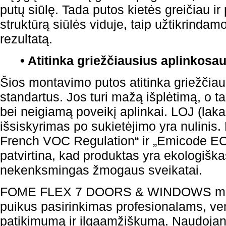
putų siūlę. Tada putos kietės greičiau ir
struktūrą siūlės viduje, taip užtikrind
rezultatą.
• Atitinka griežčiausius aplinkosa
Šios montavimo putos atitinka griežčia
standartus. Jos turi mažą išplėtimą, o ta
bei neigiamą poveikį aplinkai. LOJ (laka
išsiskyrimas po sukietėjimo yra nulinis.
French VOC Regulation“ ir „Emicode EC1 
patvirtina, kad produktas yra ekologiškas
nekenksmingas žmogaus sveikatai.
FOME FLEX 7 DOORS & WINDOWS mon
puikus pasirinkimas profesionalams, ve
patikimumą ir ilgaamžiškumą. Naudojant