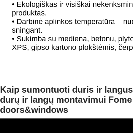
• Ekologiškas ir visiškai nekenksmi
produktas.
• Darbinė aplinkos temperatūra – nuo 
sningant.
• Sukimba su mediena, betonu, ply
XPS, gipso kartono plokštėmis, čer
Kaip sumontuoti duris ir langu
durų ir langų montavimui Fome
doors&windows