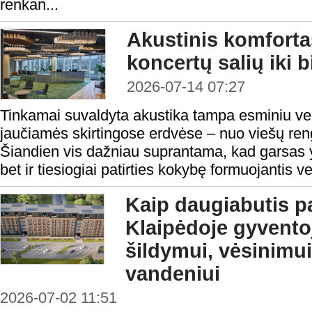
renkan...
Akustinis komforta
koncertų salių iki 
2026-07-14 07:27
Tinkamai suvaldyta akustika tampa esminiu vei
jaučiamės skirtingose erdvėse – nuo viešų reng
Šiandien vis dažniau suprantama, kad garsas y
bet ir tiesiogiai patirties kokybę formuojantis v
Kaip daugiabutis p
Klaipėdoje gyvento
šildymui, vėsinimui
vandeniui
2026-07-02 11:51