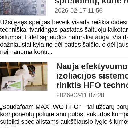
sprendimų, kurie re
2026-02-17 11:56
Užsitęsęs speigas beveik visada reiškia dides
techniškai tvarkingas pastatas šaltuoju laikota
šilumos, todėl sąnaudos natūraliai auga. Vis d
dažniausiai kyla ne dėl paties šalčio, o dėl jau
neįmanoma kontr...
Nauja efektyvumo
izoliacijos sistem
rinktis HFO techn
2026-02-11 07:28
„Soudafoam MAXTWO HFO“ – tai uždarų porų,
komponentų poliuretano putos, sukurtos komp
suteikti specialistams aukščiausio lygio šilumos