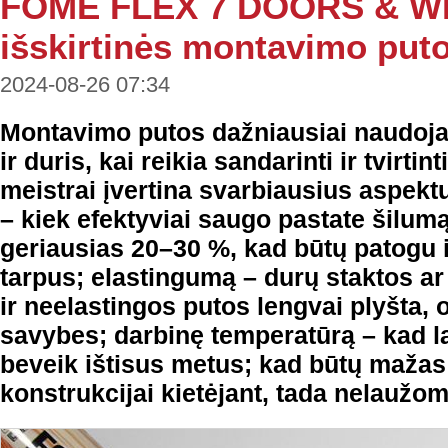
FOME FLEX 7 DOORS & W
išskirtinės montavimo put
2024-08-26 07:34
Montavimo putos dažniausiai naudoj
ir duris, kai reikia sandarinti ir tvirtin
meistrai įvertina svarbiausius aspek
– kiek efektyviai saugo pastate šilumą
geriausias 20–30 %, kad būtų patogu i
tarpus; elastingumą – durų staktos ar 
ir neelastingos putos lengvai plyšta, 
savybes; darbinę temperatūrą – kad la
beveik ištisus metus; kad būtų maža
konstrukcijai kietėjant, tada nelaužo