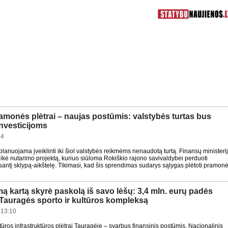
amonės plėtrai – naujas postūmis: valstybės turtas bus
investicijoms
54
planuojama įveiklinti iki šiol valstybės reikmėms nenaudotą turtą. Finansų ministeri
ikė nutarimo projektą, kuriuo siūloma Rokiškio rajono savivaldybei perduoti
usantį sklypą-aikštelę. Tikimasi, kad šis sprendimas sudarys sąlygas plėtoti pramon
mą kartą skyrė paskolą iš savo lėšų: 3,4 mln. eurų padės
 Tauragės sporto ir kultūros kompleksą
 13:10
ltūros infrastruktūros plėtrai Tauragėje – svarbus finansinis postūmis. Nacionalinis