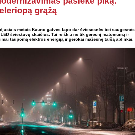
modernizavimas pasiekė piką:
eleriopą grąžą
aėjusiais metais Kauno gatvės tapo dar šviesesnės bei saugesnės
 LED šviestuvų skaičius. Tai reiškia ne tik geresnį matomumą ir
imai taupomą elektros energiją ir gerokai mažesnę taršą aplinkai.