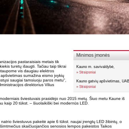
Minimos įmonės
nizacijos pastaraisiais metais tik
ekis turėtų išaugti. Tačiau taip tikrai
Kauno m. savivaldybė,
utaupome vis daugiau elektros
»
Straipsniai
is apšvietimas sumažina eismo įvykių
austųsi saugiai tamsiuoju paros metu“,
Kauno gatvių apšvietimas, UA
nistracijos direktorius Vilius
»
Straipsniai
 moderniais šviestuvais prasidėjo nuo 2015 metų. Šiuo metu Kaune iš
iau kaip 20 tūkst. – šiuolaikiški bei modernūs LED.
trio šviestuvus pakeitė apie 6 tūkst. naujai įrengtų LED žibintų, o
 dešimtmečius skaičiuojančios senosios lempos pakeistos Taikos