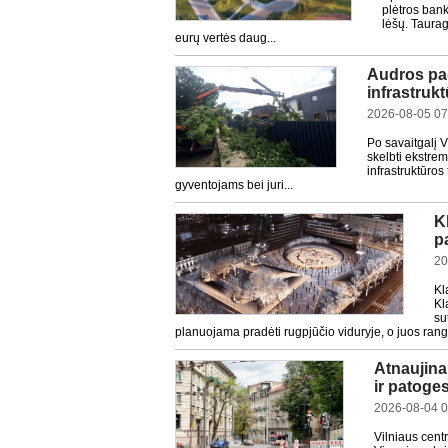
plėtros bank
lėšų. Taurag
eurų vertės daug...
Audros pad
infrastrukt
2026-08-05 07
Po savaitgalį V
skelbti ekstrem
infrastruktūros
gyventojams bei juri...
K
p
20
Kl
Kl
su
planuojama pradėti rugpjūčio viduryje, o juos rango
Atnaujinam
ir patoge
2026-08-04 0
Vilniaus cent