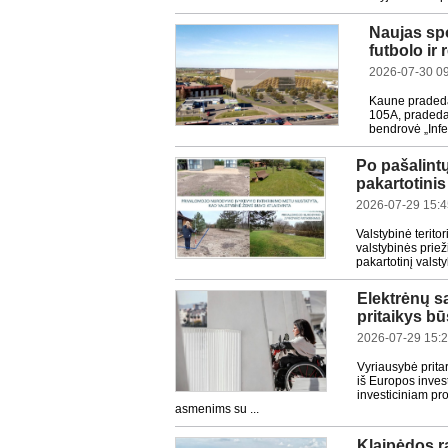
Naujas sp
futbolo ir
2026-07-30 0
Kaune pradedam
105A, pradedam
bendrovė „Infe
Po pašalint
pakartotini
2026-07-29 15:4
Valstybinė terit
valstybinės prie
pakartotinį valst
Elektrėnų sa
pritaikys b
2026-07-29 15:
Vyriausybė prita
iš Europos inves
investiciniam pr
asmenims su ...
Klaipėdos r