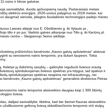
11-osios ir kitose gatvėse.
čiuoja savivaldybė, duoda apčiuopiamą naudą. Pastaraisiais metais
andžių elektros energijos. 2020-uosius palyginus su 2018 metais, kai
uvo daugmaž vienoda, įdiegtos šiuolaikinės technologijos padėjo miestu
tuvus Laisvės alėjoje nuo E. Ožeškienės g. iki Vytauto pr.,
jo tilto ir po juo, Vaidoto gatvės atkarpoje nuo Tilto g. iki Kariūnų pl.
 miesto centre – Steigiamojo Seimo aikštėje.
apšvietimą prižiūrinčios bendrovės „Kauno gatvių apšvietimas“ atstovai
lyginti su senosiomis natrio lempomis, yra dukart taupesni. Tokia
lumų.
. Keletas jų išskirtinių savybių – galimybė reguliuoti šviesos srautą.
šviestuvų spinduliuojamas šviesos spektras yra tolygus, tad spalvos ir
os diodų spinduliuojamas spektras neapima nei infraraudonųjų, nei
mas bendrovės „Kauno gatvių apšvietimas“ generalinis direktorius Petras
enosiomis natrio lempomis atsisveikino daugiau kaip 1 300 žibintų
ologijos šviesa.
 toliau, dalijasi savivaldybė, tikėtina, kad dar šiemet Kaunas atsisveikins
 užsilikusiomis geltoną šviesą skleidžiančiomis lempomis virš stulpų.