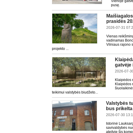
Vienoje gatvės
pusę.
Maišiagalos 
prasidės 20
2026-07-31 07:
Vienas reikšming
vadinamas Bonos 
Vilniaus rajono 
projekto ...
Klaipėd
gatvėje 
2026-07-30
Klaipėdos 
Klaipėdos m
šiuolaikinė
teikimui valstybės biudžeto...
Valstybės tu
bus prikelta
2026-07-30 13:
Istorinė Lauksar
savivaldybės nuo
ateityje šis kom