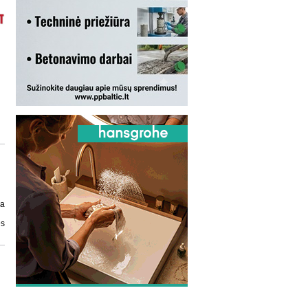
ja
ės