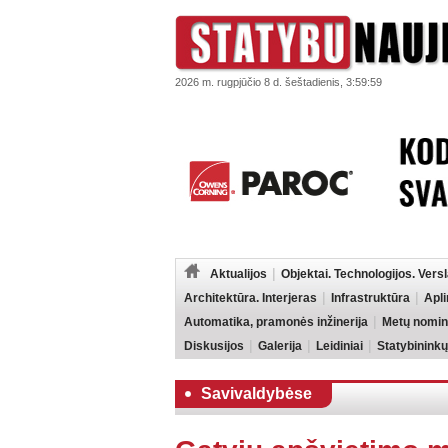
2026 m. rugpjūčio 8 d. šeštadienis, 3:59:59
Aktualijos
Objektai. Technologijos. Vers
Architektūra. Interjeras
Infrastruktūra
Apl
Automatika, pramonės inžinerija
Metų nomin
Diskusijos
Galerija
Leidiniai
Statybininkų
Savivaldybėse