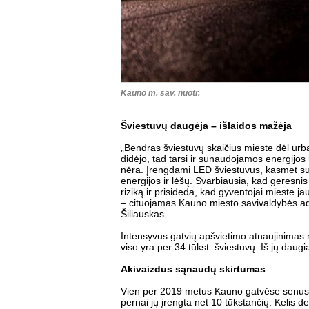
Kauno m. sav. nuotr.
Šviestuvų daugėja – išlaidos mažėja
„Bendras šviestuvų skaičius mieste dėl urba
didėjo, tad tarsi ir sunaudojamos energijos ki
nėra. Įrengdami LED šviestuvus, kasmet s
energijos ir lėšų. Svarbiausia, kad geresn
riziką ir prisideda, kad gyventojai mieste j
– cituojamas Kauno miesto savivaldybės admi
Šiliauskas.
Intensyvus gatvių apšvietimo atnaujinimas
viso yra per 34 tūkst. šviestuvų. Iš jų daug
Akivaizdus sąnaudų skirtumas
Vien per 2019 metus Kauno gatvėse senus na
pernai jų įrengta net 10 tūkstančių. Kelis