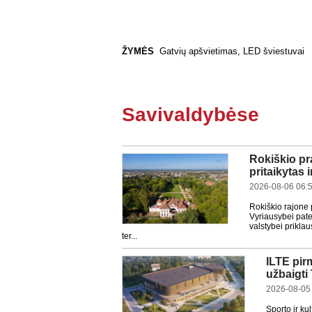
ŽYMĖS
Gatvių apšvietimas
,
LED šviestuvai
Savivaldybėse
Rokiškio pr
pritaikytas 
2026-08-06 06:
Rokiškio rajone 
Vyriausybei pate
valstybei prikla
ter...
ILTE pir
užbaigti
2026-08-05
Sporto ir ku