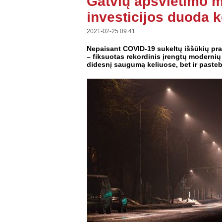
Gatvių apšvietimo 
investicijos duoda k
2021-02-25 09:41
Nepaisant COVID-19 sukeltų iššūkių pr
– fiksuotas rekordinis įrengtų modernių
didesnį saugumą keliuose, bet ir pasteb