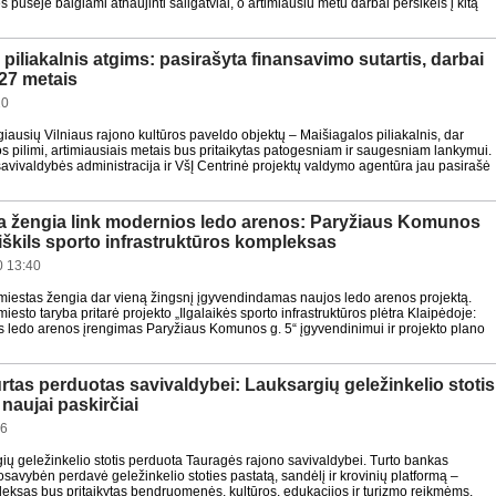
 pusėje baigiami atnaujinti šaligatviai, o artimiausiu metu darbai persikels į kitą
piliakalnis atgims: pasirašyta finansavimo sutartis, darbai
27 metais
20
iausių Vilniaus rajono kultūros paveldo objektų – Maišiagalos piliakalnis, dar
pilimi, artimiausiais metais bus pritaikytas patogesniam ir saugesniam lankymui.
savivaldybės administracija ir VšĮ Centrinė projektų valdymo agentūra jau pasirašė
a žengia link modernios ledo arenos: Paryžiaus Komunos
iškils sporto infrastruktūros kompleksas
 13:40
miestas žengia dar vieną žingsnį įgyvendindamas naujos ledo arenos projektą.
iesto taryba pritarė projekto „Ilgalaikės sporto infrastruktūros plėtra Klaipėdoje:
s ledo arenos įrengimas Paryžiaus Komunos g. 5“ įgyvendinimui ir projekto plano
rtas perduotas savivaldybei: Lauksargių geležinkelio stotis
 naujai paskirčiai
16
gių geležinkelio stotis perduota Tauragės rajono savivaldybei. Turto bankas
savybėn perdavė geležinkelio stoties pastatą, sandėlį ir krovinių platformą –
pleksas bus pritaikytas bendruomenės, kultūros, edukacijos ir turizmo reikmėms.