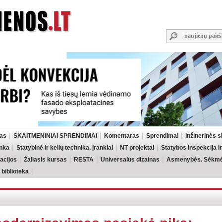
las
SKAITMENINIAI SPRENDIMAI
Komentaras
Sprendimai
Inžinerinės 
inka
Statybinė ir kelių technika, įrankiai
NT projektai
Statybos inspekcija 
acijos
Žaliasis kursas
RESTA
Universalus dizainas
Asmenybės. Sėkmės
 biblioteka