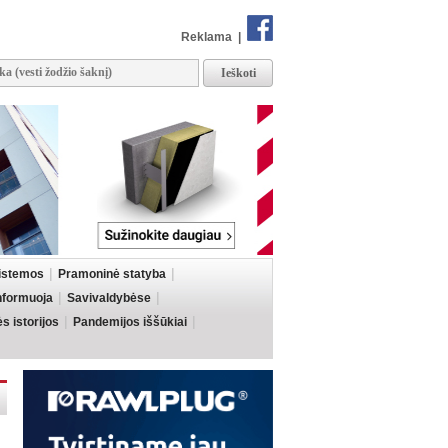
Reklama
|
sistemos
Pramoninė statyba
informuoja
Savivaldybėse
 istorijos
Pandemijos iššūkiai