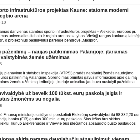
orto infrastruktūros projektas Kaune: statoma moderni
 regbio arena
9:10
as dar vienas stambus sporto infrastruktūros projektas – Aleksote, Europos pr.
os universalios futbolo ir regbio arenos statybos. Viešąjį rangos konkursą laimėj
s“, o projektinius pasiūlymus parengė bendrovė „Maspro“.
ų pažeidimų – naujas patikrinimas Palangoje: įtariamas
s valstybinės žemės užėmimas
5
orijų planavimo ir statybos inspekcija (VTPSI) pradės neplaninį žemės naudojimo
žiūros patikrinimą Palangoje. Sprendimas priimtas gavus informacijos apie galimą
ybinės žemės užėmimą teritorijoje, kurioje anksčiau jau buvo nustatyti pažeidimai.
vivaldybė už beveik 100 tūkst. eurų paskolą įsigis ir
ūstus žmonėms su negalia
26
rė Finansų ministerijos siūlymui perskolinti Elektrėnų savivaldybei iki 98 332,20 eu
ticijų banko (EIB) gautos 300 mln. eurų paskolos. Šios lėšos bus skirtos
ojektui, kuriuo Elektrėnuose ir Vievyje bus plečiamos apsaugoto būsto paslaugos
ajonas skiria paramą daugiabučių atnaujinimui: vienam