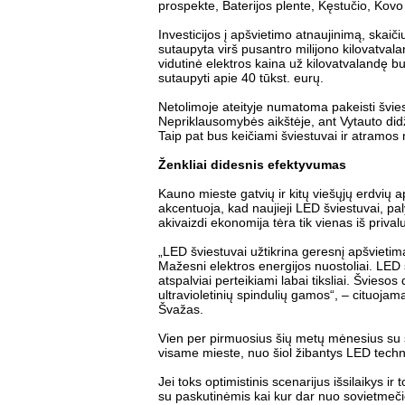
prospekte, Baterijos plente, Kęstučio, Kovo 
Investicijos į apšvietimo atnaujinimą, skai
sutaupyta virš pusantro milijono kilovatval
vidutinė elektros kaina už kilovatvalandę b
sutaupyti apie 40 tūkst. eurų.
Netolimoje ateityje numatoma pakeisti švies
Nepriklausomybės aikštėje, ant Vytauto didžio
Taip pat bus keičiami šviestuvai ir atramos
Ženkliai didesnis efektyvumas
Kauno mieste gatvių ir kitų viešųjų erdvių 
akcentuoja, kad naujieji LED šviestuvai, pa
akivaizdi ekonomija tėra tik vienas iš priva
„LED šviestuvai užtikrina geresnį apšvietimą
Mažesni elektros energijos nuostoliai. LED 
atspalviai perteikiami labai tiksliai. Švies
ultravioletinių spindulių gamos“, – cituoja
Švažas.
Vien per pirmuosius šių metų mėnesius su s
visame mieste, nuo šiol žibantys LED techn
Jei toks optimistinis scenarijus išsilaikys ir
su paskutinėmis kai kur dar nuo sovietmečio