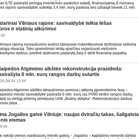
as ILTE pasirašė pirmąją investicinės paskolos sutartį, finansuojamą iš nuosavų
ės rajono savivaldybei suteikta 3,4 mln. eurų paskola leis užbaigti beveik 21 mln.
ariniai Vilniaus rajone: savivaldybė telkia lėšas
ūros ir statinių atkūrimui
:00
ilniaus rajoną nusiaubusios audros labiausiai nukentėjusiose teritorijose siūloma
aliąją situaciją. Toks sprendimas leistų sparčiau organizuoti viešosios
 tvarkymo darbus, įvertinti statiniams padarytą žalą ir skirti finansinę pagalbą
laipėdos Atgimimo aikštės rekonstrukcija prasideda:
asirašyta 6 mln. eurų rangos darbų sutartis
26-08-04 13:44
aipėdos Atgimimo aikštės atnaujinimas pereina į aktyvią įgyvendinimo fazę –
aipėdos miesto savivaldybė pasirašė 6 mln. eurų (su PVM) vertės rangos darbų
tartį su viešąjį pirkimą laimėjusia UAB „Budrių statyba“. Rekonstrukcijos darbus
vas įsipa...
a Jogailos gatvė Vilniuje: naujas dviračių takas, šaligatvia
snis eismas
9:49
re vyksta vienos svarbiausių miesto gatvių – Jogailos – kapitalinio remonto darbai.