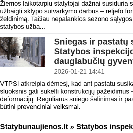
Žiemos laikotarpiu statytojai dažnai susiduria s
užbaigti sklypo sutvarkymo darbus – reljefo f
želdinimą. Tačiau nepalankios sezono sąlygos
statybos užba...
Sniegas ir pastatų
Statybos inspekci
daugiabučių gyven
2026-01-21 14:41
VTPSI atkreipia dėmesį, kad ant pastatų susi
sluoksnis gali sukelti konstrukcijų pažeidimus –
deformacijų. Reguliarus sniego šalinimas ir pa
būtini prevenciniai veiksmai.
Statybunaujienos.lt
»
Statybos inspek