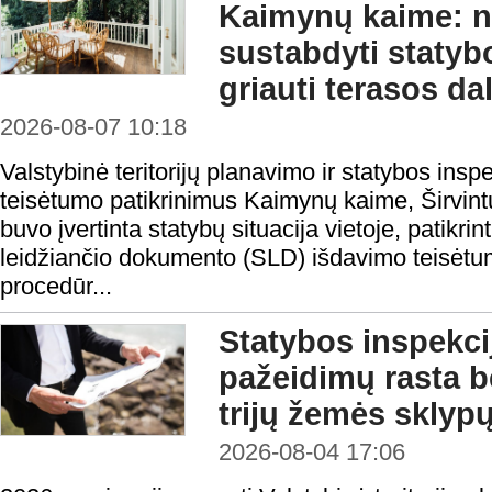
Kaimynų kaime: nu
sustabdyti statyb
griauti terasos dal
2026-08-07 10:18
Valstybinė teritorijų planavimo ir statybos ins
teisėtumo patikrinimus Kaimynų kaime, Širvint
buvo įvertinta statybų situacija vietoje, patikri
leidžiančio dokumento (SLD) išdavimo teisėtu
procedūr...
Statybos inspekcij
pažeidimų rasta b
trijų žemės sklyp
2026-08-04 17:06