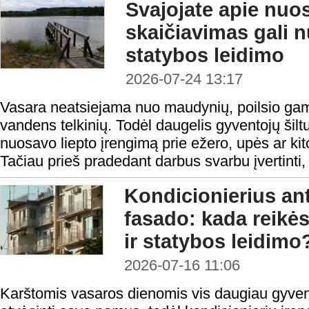
Svajojate apie nuo
skaičiavimas gali nu
statybos leidimo
2026-07-24 13:17
Vasara neatsiejama nuo maudynių, poilsio gamto
vandens telkinių. Todėl daugelis gyventojų šilt
nuosavo liepto įrengimą prie ežero, upės ar kit
Tačiau prieš pradedant darbus svarbu įvertinti,
Kondicionierius an
fasado: kada reikė
ir statybos leidimo
2026-07-16 11:06
Karštomis vasaros dienomis vis daugiau gyven