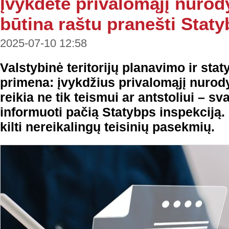
Įvykdėte privalomąjį nurod
būtina raštu pranešti Staty
2025-07-10 12:58
Valstybinė teritorijų planavimo ir sta
primena: įvykdžius privalomąjį nurody
reikia ne tik teismui ar antstoliui – sv
informuoti pačią Statybps inspekciją. 
kilti nereikalingų teisinių pasekmių.