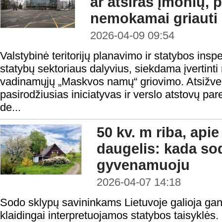
ar atsiras įmonių, 
nemokamai griaut
2026-04-09 09:54
Valstybinė teritorijų planavimo ir statybos inspe
statybų sektoriaus dalyvius, siekdama įvertinti
vadinamųjų „Maskvos namų“ griovimo. Atsižvelg
pasirodžiusias iniciatyvas ir verslo atstovų p
de...
50 kv. m riba, apie
daugelis: kada s
gyvenamuoju
2026-04-07 14:18
Sodo sklypų savininkams Lietuvoje galioja gana
klaidingai interpretuojamos statybos taisyklės. 