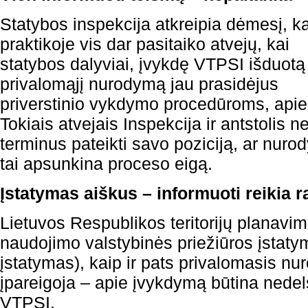
Statybos inspekcija atkreipia dėmesį, k
praktikoje vis dar pasitaiko atvejų, kai
statybos dalyviai, įvykdę VTPSI išduotą
privalomąjį nurodymą jau prasidėjus
priverstinio vykdymo procedūroms, apie t
Tokiais atvejais Inspekcija ir antstolis 
terminus pateikti savo poziciją, ar nuro
tai apsunkina proceso eigą.
Įstatymas aiškus – informuoti reikia r
Lietuvos Respublikos teritorijų planavi
naudojimo valstybinės priežiūros įstaty
įstatymas), kaip ir pats privalomasis nu
įpareigoja – apie įvykdymą būtina nedels
VTPSI.