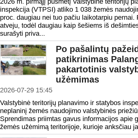
2026 m. pirmąjį pusmetį Valstybinė teritorijų p
inspekcija (VTPSI) atliko 1 038 žemės naudoji
proc. daugiau nei tuo pačiu laikotarpiu pernai.
atveju, todėl daugiau kaip šešiems iš dešimties
surašyti priva...
Po pašalintų pažei
patikrinimas Palang
pakartotinis valst
užėmimas
2026-07-29 15:45
Valstybinė teritorijų planavimo ir statybos ins
neplaninį žemės naudojimo valstybinės priežiū
Sprendimas priimtas gavus informacijos apie g
žemės užėmimą teritorijoje, kurioje anksčiau j