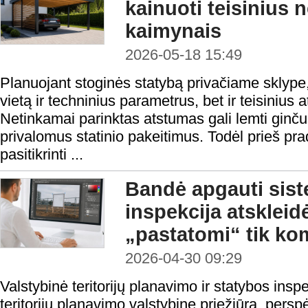
kainuoti teisinius
kaimynais
2026-05-18 15:49
Planuojant stoginės statybą privačiame sklype, s
vietą ir techninius parametrus, bet ir teisinius 
Netinkamai parinktas atstumas gali lemti ginču
privalomus statinio pakeitimus. Todėl prieš pr
pasitikrinti ...
Bandė apgauti sis
inspekcija atskleid
„pastatomi“ tik ko
2026-04-30 09:29
Valstybinė teritorijų planavimo ir statybos in
teritorijų planavimo valstybinę priežiūrą, persp