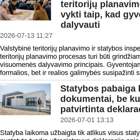
teritorijų planavi
vykti taip, kad gyv
dalyvauti
2026-07-13 11:27
Valstybinė teritorijų planavimo ir statybos ins
teritorijų planavimo procesas turi būti grindži
visuomenės dalyvavimo principais. Gyventojams
formalios, bet ir realios galimybės susipažinti s
Statybos pabaiga 
dokumentai, be ku
patvirtinta deklara
2026-07-01 13:13
Statyba laikoma užbaigta tik atlikus visus stat