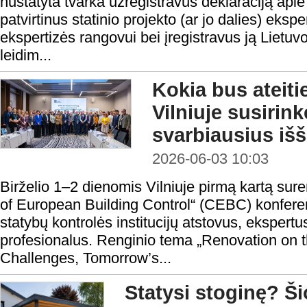
nustatyta tvarka užregistravus deklaraciją apie
patvirtinus statinio projekto (ar jo dalies) eksp
ekspertizės rangovui bei įregistravus ją Lietu
leidim...
Kokia bus ateiti
Vilniuje susirink
svarbiausius išš
2026-06-03 10:03
Birželio 1–2 dienomis Vilniuje pirmą kartą sur
of European Building Control“ (CEBC) konfere
statybų kontrolės institucijų atstovus, ekspertu
profesionalus. Renginio tema „Renovation on 
Challenges, Tomorrow’s...
Statysi stoginę? Ši