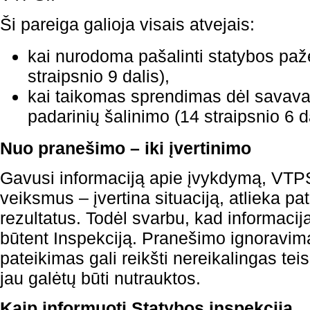
Ši pareiga galioja visais atvejais:
kai nurodoma pašalinti statybos paž
straipsnio 9 dalis),
kai taikomas sprendimas dėl savava
padarinių šalinimo (14 straipsnio 6 da
Nuo pranešimo – iki įvertinimo
Gavusi informaciją apie įvykdymą, VTPS
veiksmus – įvertina situaciją, atlieka pat
rezultatus. Todėl svarbu, kad informacij
būtent Inspekciją. Pranešimo ignoravim
pateikimas gali reikšti nereikalingas tei
jau galėtų būti nutrauktos.
Kaip informuoti Statybos inspekciją