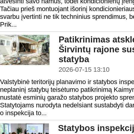
atvėsinti savo namus, todėl kondicionierių įre
Tačiau prieš montuojant išorinį kondicionieria
svarbu įvertinti ne tik techninius sprendimus, b
Prik...
Patikrinimas atsk
Širvintų rajone s
statyba
2026-07-15 13:10
Valstybinė teritorijų planavimo ir statybos inspe
neplaninį statybų teisėtumo patikrinimą Kaimyn
nustatė esminių garažo statybos projekto spren
Statytojams nurodyta nedelsiant sustabdyti dar
o inspekcija to...
Statybos inspekcij