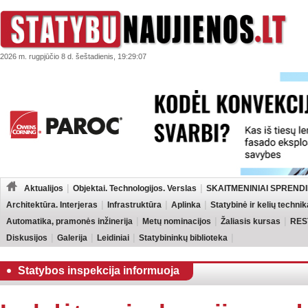
2026 m. rugpjūčio 8 d. šeštadienis, 19:29:07
Aktualijos
Objektai. Technologijos. Verslas
SKAITMENINIAI SPRENDI
Architektūra. Interjeras
Infrastruktūra
Aplinka
Statybinė ir kelių technik
Automatika, pramonės inžinerija
Metų nominacijos
Žaliasis kursas
RES
Diskusijos
Galerija
Leidiniai
Statybininkų biblioteka
Statybos inspekcija informuoja