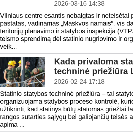
2026-03-16 14:38
Vilniaus centre esantis nebaigtas ir neteisėtai 
pastatas, vadinamas „Maskvos namais“, vis dar
teritorijų planavimo ir statybos inspekcija (VTP
teismo sprendimą dėl statinio nugriovimo ir org
veik...
Kada privaloma sta
techninė priežiūra 
2026-02-24 17:18
Statinio statybos techninė priežiūra – tai staty
organizuojama statybos proceso kontrolė, kurio
užtikrinti, kad statinys būtų statomas griežtai la
rangos sutarties sąlygų bei galiojančių teisės a
apima ...