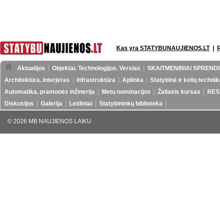
Kas yra STATYBUNAUJIENOS.LT
|
Aktualijos
Objektai. Technologijos. Verslas
SKAITMENINIAI SPRENDI
Architektūra. Interjeras
Infrastruktūra
Aplinka
Statybinė ir kelių technik
Automatika, pramonės inžinerija
Metų nominacijos
Žaliasis kursas
RES
Diskusijos
Galerija
Leidiniai
Statybininkų biblioteka
© 2026 MB NAUJIENOS LAIKU