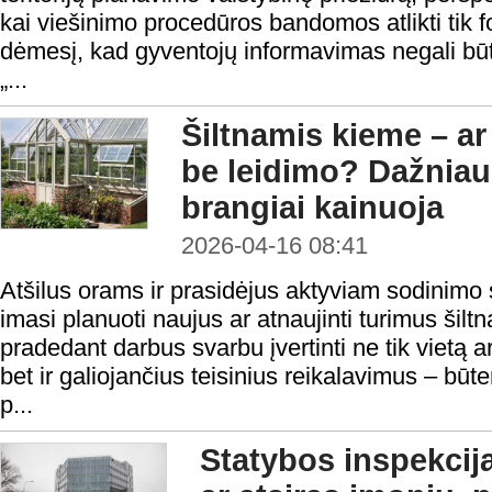
kai viešinimo procedūros bandomos atlikti tik fo
dėmesį, kad gyventojų informavimas negali bū
„...
Šiltnamis kieme – ar t
be leidimo? Dažniau
brangiai kainuoja
2026-04-16 08:41
Atšilus orams ir prasidėjus aktyviam sodinimo
imasi planuoti naujus ar atnaujinti turimus šilt
pradedant darbus svarbu įvertinti ne tik vietą 
bet ir galiojančius teisinius reikalavimus – bū
p...
Statybos inspekcij