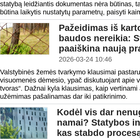
statybą leidžiantis dokumentas nėra būtinas, ta
būtina laikytis nustatytų parametrų, paisyti kaim
Pažeidimas iš kart
baudos nereikia: S
paaiškina naują pr
2026-03-24 10:46
Valstybinės žemės tvarkymo klausimai pastaru
visuomenės dėmesio, ypač diskutuojant apie v
tvoras“. Dažnai kyla klausimas, kaip vertinami 
užėmimas pašalinamas dar iki patikrinimo.
Kodėl vis dar nenu
namai? Statybos ins
kas stabdo proces