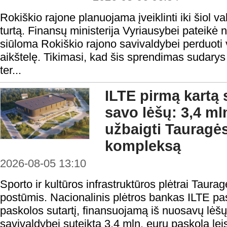
Rokiškio rajone planuojama įveiklinti iki šiol
turtą. Finansų ministerija Vyriausybei pateikė 
siūloma Rokiškio rajono savivaldybei perduoti v
aikštelę. Tikimasi, kad šis sprendimas sudarys
ter...
ILTE pirmą kartą 
savo lėšų: 3,4 ml
užbaigti Tauragės
kompleksą
2026-08-05 13:10
Sporto ir kultūros infrastruktūros plėtrai Taura
postūmis. Nacionalinis plėtros bankas ILTE pas
paskolos sutartį, finansuojamą iš nuosavų lėš
savivaldybei suteikta 3,4 mln. eurų paskola lei