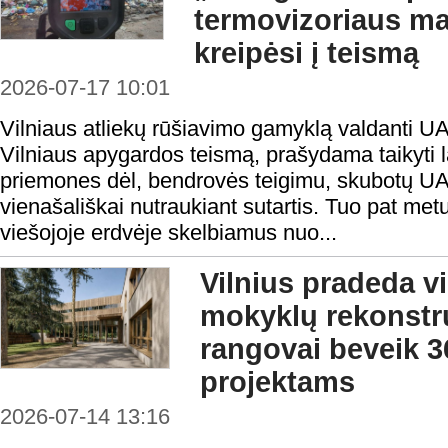
termovizoriaus ma
kreipėsi į teismą
2026-07-17 10:01
Vilniaus atliekų rūšiavimo gamyklą valdanti U
Vilniaus apygardos teismą, prašydama taikyti 
priemones dėl, bendrovės teigimu, skubotų 
vienašališkai nutraukiant sutartis. Tuo pat met
viešojoje erdvėje skelbiamus nuo...
Vilnius pradeda v
mokyklų rekonstru
rangovai beveik 3
projektams
2026-07-14 13:16