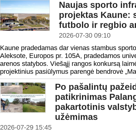
Naujas sporto infr
projektas Kaune:
futbolo ir regbio 
2026-07-30 09:10
Kaune pradedamas dar vienas stambus sporto i
Aleksote, Europos pr. 105A, pradedamos univers
arenos statybos. Viešąjį rangos konkursą laimė
projektinius pasiūlymus parengė bendrovė „Ma
Po pašalintų pažei
patikrinimas Palang
pakartotinis valst
užėmimas
2026-07-29 15:45