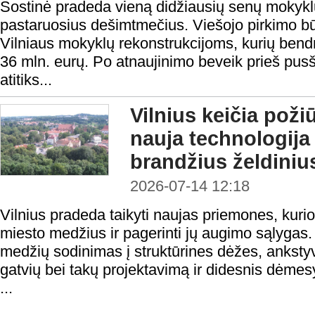
Sostinė pradeda vieną didžiausių senų mokyk
pastaruosius dešimtmečius. Viešojo pirkimo būd
Vilniaus mokyklų rekonstrukcijoms, kurių bendr
36 mln. eurų. Po atnaujinimo beveik prieš pusši
atitiks...
Vilnius keičia poži
nauja technologija
brandžius želdiniu
2026-07-14 12:18
Vilnius pradeda taikyti naujas priemones, kuri
miesto medžius ir pagerinti jų augimo sąlygas.
medžių sodinimas į struktūrines dėžes, ankstyv
gatvių bei takų projektavimą ir didesnis dėmesys
...