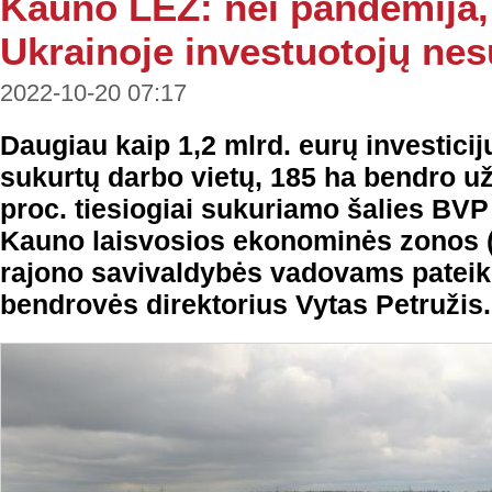
Kauno LEZ: nei pandemija,
Ukrainoje investuotojų ne
2022-10-20 07:17
Daugiau kaip 1,2 mlrd. eurų investicij
sukurtų darbo vietų, 185 ha bendro už
proc. tiesiogiai sukuriamo šalies BVP
Kauno laisvosios ekonominės zonos (
rajono savivaldybės vadovams patei
bendrovės direktorius Vytas Petružis.