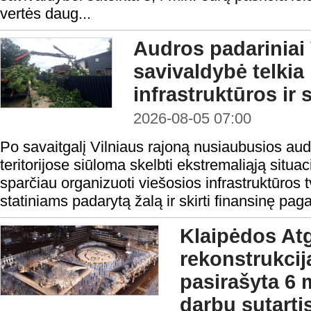
vertės daug...
Audros padariniai 
savivaldybė telkia
infrastruktūros ir 
2026-08-05 07:00
Po savaitgalį Vilniaus rajoną nusiaubusios aud
teritorijose siūloma skelbti ekstremaliąją situa
sparčiau organizuoti viešosios infrastruktūros t
statiniams padarytą žalą ir skirti finansinę pag
Klaipėdos At
rekonstrukcij
pasirašyta 6 
darbų sutarti