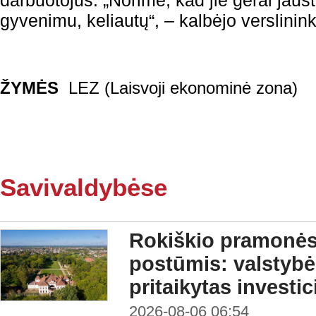
darbuotojus. „Norime, kad jie gerai jaust
gyvenimu, keliautų“, – kalbėjo verslinin
ŽYMĖS
LEZ (Laisvoji ekonominė zona)
Savivaldybėse
Rokiškio pramonės 
postūmis: valstybė
pritaikytas investi
2026-08-06 06:54