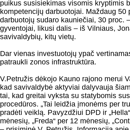
puikus susisiekimas visomis kryptimis b
kompetencijų darbuotojai. Maždaug 50
darbuotojų sudaro kauniečiai, 30 proc. 
gyventojai, likusi dalis – iš Vilniaus, Jo
savivaldybių, kitų vietų.
Dar vienas investuotojų ypač vertinamas
patraukli zonos infrastruktūra.
V.Petružis dėkojo Kauno rajono merui Va
kad savivaldybė aktyviai dalyvauja šiam
tai, kad greitai vyksta su statybomis sus
procedūros. „Tai leidžia įmonėms per trum
pradėti veiklą. Pavyzdžiui DPD ir „Hella
mėnesių, „Freda“ per 12 mėnesių, „Cont
– prisiminė V. Petružis. Informacija apie