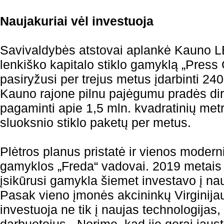
Naujakuriai vėl investuoja
Savivaldybės atstovai aplankė Kauno L
lenkiško kapitalo stiklo gamyklą „Press
pasiryžusi per trejus metus įdarbinti 2
Kauno rajone pilnu pajėgumu pradės dirb
pagaminti apie 1,5 mln. kvadratinių metr
sluoksnio stiklo paketų per metus.
Plėtros planus pristatė ir vienos moder
gamyklos „Freda“ vadovai. 2019 metais 
įsikūrusi gamykla šiemet investavo į nau
Pasak vieno įmonės akcininkų Virginij
investuoja ne tik į naujas technologijas, į