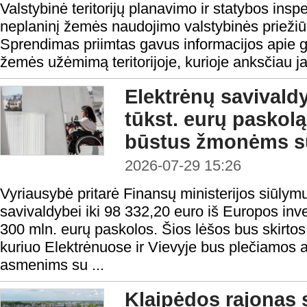
Valstybinė teritorijų planavimo ir statybos ins
neplaninį žemės naudojimo valstybinės priežiū
Sprendimas priimtas gavus informacijos apie g
žemės užėmimą teritorijoje, kurioje anksčiau j
Elektrėnų savivald
tūkst. eurų paskolą 
būstus žmonėms su
2026-07-29 15:26
Vyriausybė pritarė Finansų ministerijos siūlymu
savivaldybei iki 98 332,20 euro iš Europos inv
300 mln. eurų paskolos. Šios lėšos bus skirtos 
kuriuo Elektrėnuose ir Vievyje bus plečiamos
asmenims su ...
Klaipėdos rajonas 