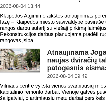
2026-08-04 13:44
Klaipėdos Atgimimo aikštės atnaujinimas perei
fazę – Klaipėdos miesto savivaldybė pasirašė 
rangos darbų sutartį su viešąjį pirkimą laimėju
Rekonstrukcijos darbus planuojama pradėti rugp
rangovas įsipa...
Atnaujinama Jogai
naujas dviračių tak
patogesnis eisma
2026-08-04 09:49
Vilniaus centre vyksta vienos svarbiausių mies
kapitalinio remonto darbai. Vienoje gatvės pusė
šaligatviai, o artimiausiu metu darbai persikels 