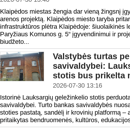
Klaipėdos miestas žengia dar vieną žingsnį į
arenos projektą. Klaipėdos miesto taryba pritar
infrastruktūros plėtra Klaipėdoje: šiuolaikinės
Paryžiaus Komunos g. 5“ įgyvendinimui ir proje
biudžeto...
Valstybės turtas p
savivaldybei: Lauks
stotis bus prikelta 
2026-07-30 13:16
Istorinė Lauksargių geležinkelio stotis perduo
savivaldybei. Turto bankas savivaldybės nuos
stoties pastatą, sandėlį ir krovinių platformą –
pritaikytas bendruomenės, kultūros, edukacijos