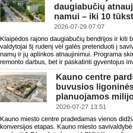
daugiabučių atnauj
namui – iki 10 tūks
2026-07-29 07:07
Klaipėdos rajono daugiabučių bendrijos ir kiti
valdytojai šį rudenį vėl galės pretenduoti į sa
namų ir jų aplinkos atnaujinimui. Programa skirt
remonto darbus, bet ir paskatinti gyventojus inv
Kauno centre par
buvusios ligoninė
planuojamos milijo
2026-07-27 13:51
Kauno miesto centre pradedamas vienos didžiaus
konversijos etapas. Kauno miesto savivaldybė