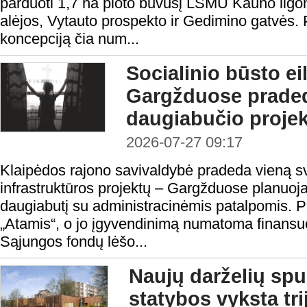
parduoti 1,7 ha ploto buvusį LSMU Kauno ligo
alėjos, Vytauto prospekto ir Gedimino gatvės.
koncepciją čia num...
Socialinio būsto ei
Gargžduose prade
daugiabučio proje
2026-07-27 09:17
Klaipėdos rajono savivaldybė pradeda vieną sv
infrastruktūros projektų – Gargžduose planuojam
daugiabutį su administracinėmis patalpomis. 
„Atamis“, o jo įgyvendinimą numatoma finansu
Sąjungos fondų lėšo...
Naujų darželių spur
statybos vyksta tr