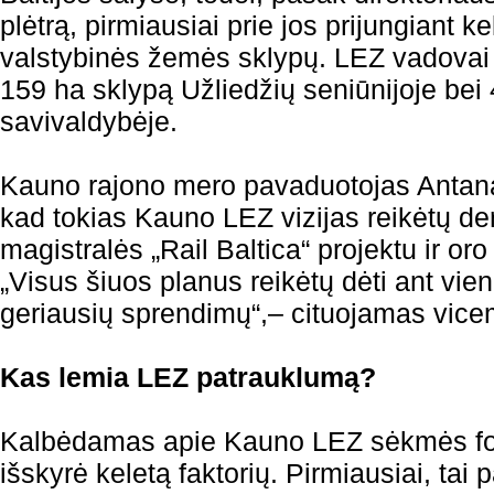
plėtrą, pirmiausiai prie jos prijungiant k
valstybinės žemės sklypų. LEZ vadovai t
159 ha sklypą Užliedžių seniūnijoje bei
savivaldybėje.
Kauno rajono mero pavaduotojas Antana
kad tokias Kauno LEZ vizijas reikėtų der
magistralės „Rail Baltica“ projektu ir oro
„Visus šiuos planus reikėtų dėti ant vieno
geriausių sprendimų“,– cituojamas vice
Kas lemia LEZ patrauklumą?
Kalbėdamas apie Kauno LEZ sėkmės for
išskyrė keletą faktorių. Pirmiausiai, tai 