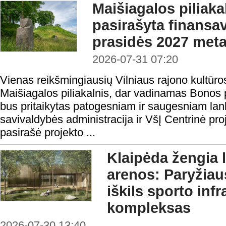
Maišiagalos piliaka
pasirašyta finansav
prasidės 2027 meta
2026-07-31 07:20
Vienas reikšmingiausių Vilniaus rajono kultūro
Maišiagalos piliakalnis, dar vadinamas Bonos p
bus pritaikytas patogesniam ir saugesniam lan
savivaldybės administracija ir VšĮ Centrinė pr
pasirašė projekto ...
Klaipėda žengia 
arenos: Paryžia
iškils sporto inf
kompleksas
2026-07-30 13:40