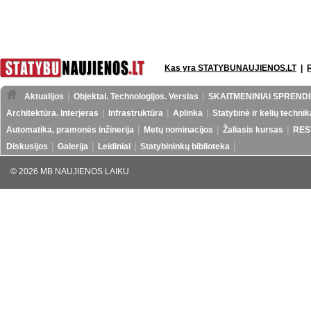
Kas yra STATYBUNAUJIENOS.LT
|
Aktualijos
Objektai. Technologijos. Verslas
SKAITMENINIAI SPRENDI
Architektūra. Interjeras
Infrastruktūra
Aplinka
Statybinė ir kelių technik
Automatika, pramonės inžinerija
Metų nominacijos
Žaliasis kursas
RES
Diskusijos
Galerija
Leidiniai
Statybininkų biblioteka
© 2026 MB NAUJIENOS LAIKU