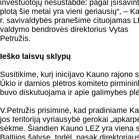
investuotojų nesustabdė: pagal įsisavin
plotą šie metai yra vieni geriausių“, – 
r. savivaldybės pranešime cituojamas 
valdymo bendrovės direktorius Vytas
Petružis.
Ieško laisvų sklypų
Susitikime, kurį inicijavo Kauno rajono 
Ūkio ir darnios plėtros komiteto pirmini
buvo diskutuojama ir apie galimybes plės
V.Petružis prisiminė, kad pradiniame K
jos teritoriją vyriausybė gerokai „apkarp
sėkme. Šiandien Kauno LEZ yra viena s
Baltijos šalyse, todėl, pasak direktoriaus