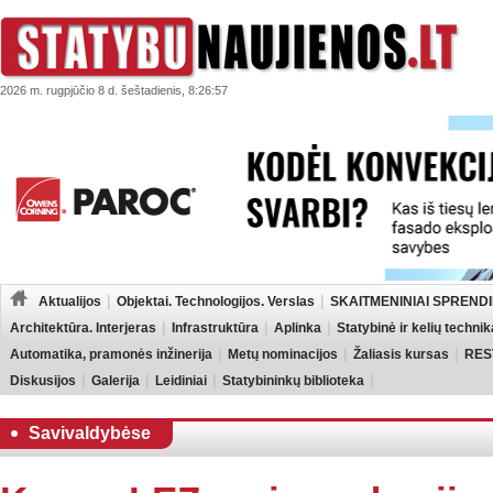
2026 m. rugpjūčio 8 d. šeštadienis, 8:26:57
Aktualijos
Objektai. Technologijos. Verslas
SKAITMENINIAI SPRENDI
Architektūra. Interjeras
Infrastruktūra
Aplinka
Statybinė ir kelių technik
Automatika, pramonės inžinerija
Metų nominacijos
Žaliasis kursas
RES
Diskusijos
Galerija
Leidiniai
Statybininkų biblioteka
Savivaldybėse