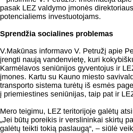
pasak LEZ valdymo įmonės direktoriaus,
potencialiems investuotojams.
Sprendžia socialines problemas
V.Makūnas informavo V. Petružį apie P
įrengti naują vandenvietę, kuri kokybiš
Karmėlavos seniūnijos gyventojus ir LEZ 
įmones. Kartu su Kauno miesto savival
transporto sistema turėtų iš esmės page
į priemiestines seniūnijas, taip pat ir LE
Mero teigimu, LEZ teritorijoje galėtų atsir
„Jei būtų poreikis ir verslininkai skirtų 
galėtų teikti tokią paslaugą“, – siūlė ve