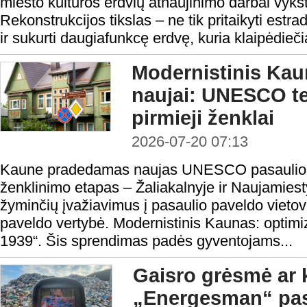
miesto kultūros erdvių atnaujinimo darbai vyks
Rekonstrukcijos tikslas – ne tik pritaikyti estr
ir sukurti daugiafunkcę erdvę, kuria klaipėdieči
Modernistinis Ka
naujai: UNESCO ter
pirmieji ženklai
2026-07-20 07:13
Kaune pradedamas naujas UNESCO pasaulio pa
ženklinimo etapas – Žaliakalnyje ir Naujamiest
žyminčių įvažiavimus į pasaulio paveldo vie
paveldo vertybė. Modernistinis Kaunas: optim
1939“. Šis sprendimas padės gyventojams...
Gaisro grėsmė ar 
„Energesman“ pa