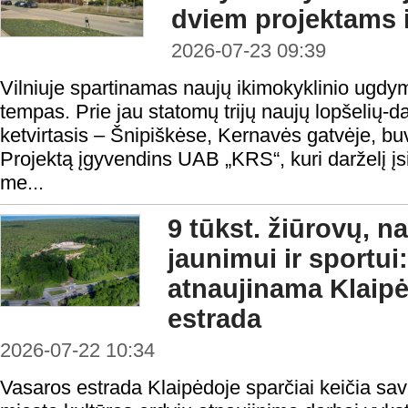
dviem projektams
2026-07-23 09:39
Vilniuje spartinamas naujų ikimokyklinio ugdymo
tempas. Prie jau statomų trijų naujų lopšelių-da
ketvirtasis – Šnipiškėse, Kernavės gatvėje, buvu
Projektą įgyvendins UAB „KRS“, kuri darželį įsi
me...
9 tūkst. žiūrovų, n
jaunimui ir sportui:
atnaujinama Klaip
estrada
2026-07-22 10:34
Vasaros estrada Klaipėdoje sparčiai keičia sav