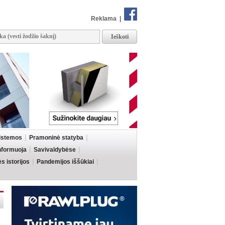
Reklama
|
sistemos
Pramoninė statyba
informuoja
Savivaldybėse
 istorijos
Pandemijos iššūkiai