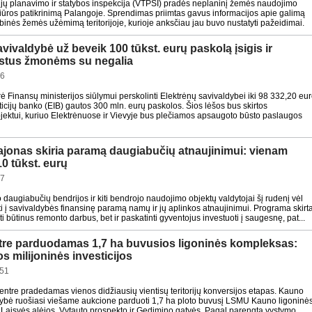
orijų planavimo ir statybos inspekcija (VTPSI) pradės neplaninį žemės naudojimo
žiūros patikrinimą Palangoje. Sprendimas priimtas gavus informacijos apie galimą
ybinės žemės užėmimą teritorijoje, kurioje anksčiau jau buvo nustatyti pažeidimai.
vivaldybė už beveik 100 tūkst. eurų paskolą įsigis ir
ūstus žmonėms su negalia
26
rė Finansų ministerijos siūlymui perskolinti Elektrėnų savivaldybei iki 98 332,20 eu
ticijų banko (EIB) gautos 300 mln. eurų paskolos. Šios lėšos bus skirtos
ojektui, kuriuo Elektrėnuose ir Vievyje bus plečiamos apsaugoto būsto paslaugos
ajonas skiria paramą daugiabučių atnaujinimui: vienam
10 tūkst. eurų
07
 daugiabučių bendrijos ir kiti bendrojo naudojimo objektų valdytojai šį rudenį vėl
i į savivaldybės finansinę paramą namų ir jų aplinkos atnaujinimui. Programa skirt
ikti būtinus remonto darbus, bet ir paskatinti gyventojus investuoti į saugesnę, pat...
re parduodamas 1,7 ha buvusios ligoninės kompleksas:
 milijoninės investicijos
:51
ntre pradedamas vienos didžiausių vientisų teritorijų konversijos etapas. Kauno
dybė ruošiasi viešame aukcione parduoti 1,7 ha ploto buvusį LSMU Kauno ligoninė
Laisvės alėjos, Vytauto prospekto ir Gedimino gatvės. Pagal parengtą vystymo