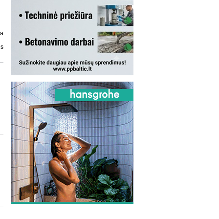
ja
ės