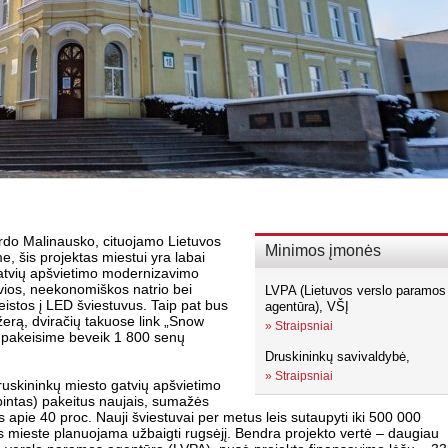
rdo Malinausko, cituojamo Lietuvos
Minimos įmonės
 šis projektas miestui yra labai
gatvių apšvietimo modernizavimo
vios, neekonomiškos natrio bei
LVPA (Lietuvos verslo paramos
istos į LED šviestuvus. Taip pat bus
agentūra), VŠĮ
žerą, dviračių takuose link „Snow
»
Straipsniai
o pakeisime beveik 1 800 senų
Druskininkų savivaldybė,
»
Straipsniai
ruskininkų miesto gatvių apšvietimo
pintas) pakeitus naujais, sumažės
apie 40 proc. Nauji šviestuvai per metus leis sutaupyti iki 500 000
s mieste planuojama užbaigti rugsėjį. Bendra projekto vertė – daugiau