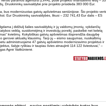
os verslo paramos agentūra (LVPA), pusė projekto finansavimo lėšų – 3
dų, Druskininkų savivaldybė prie projekto prisideda 383 000 Eur.
, bus modernizuotas gatvių apšvietimas seniūnijose. Šio projekto vert
ūkst. Eur Druskininkų savivaldybės, likusi – 232 741,43 Eur dalis – ES
gdama į didžiulį šalies savivaldybių ir jų valdomų įmonių, vykdančių
statybos veiklą, susidomėjimą ir investicijų poreikį, paskelbė net keletą
mas“ kvietimų. Kokybiškas gatvių apšvietimas išsprendžia daugybę
mo gerovei aktualių klausimų. Tarp jų – eismo saugumas, nusikaltimų
metu administruojame 47 gatvių apšvietimo modernizavimo projektus ir
ektus, šalyje ryškiau ir taupiau švies atnaujinti 114 122 šviestuvai,“ –
eigas Agnė Vaitkūnienė.
amonės plėtrai – naujas postūmis: valstybės turtas bus