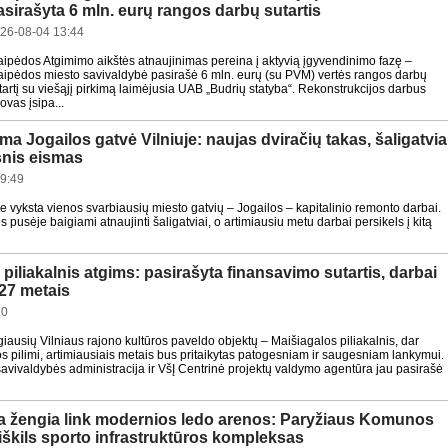
asirašyta 6 mln. eurų rangos darbų sutartis
26-08-04 13:44
aipėdos Atgimimo aikštės atnaujinimas pereina į aktyvią įgyvendinimo fazę –
aipėdos miesto savivaldybė pasirašė 6 mln. eurų (su PVM) vertės rangos darbų
tartį su viešąjį pirkimą laimėjusia UAB „Budrių statyba“. Rekonstrukcijos darbus
vas įsipa...
a Jogailos gatvė Vilniuje: naujas dviračių takas, šaligatvia
snis eismas
9:49
re vyksta vienos svarbiausių miesto gatvių – Jogailos – kapitalinio remonto darbai.
 pusėje baigiami atnaujinti šaligatviai, o artimiausiu metu darbai persikels į kitą
piliakalnis atgims: pasirašyta finansavimo sutartis, darbai
27 metais
20
iausių Vilniaus rajono kultūros paveldo objektų – Maišiagalos piliakalnis, dar
pilimi, artimiausiais metais bus pritaikytas patogesniam ir saugesniam lankymui.
savivaldybės administracija ir VšĮ Centrinė projektų valdymo agentūra jau pasirašė
a žengia link modernios ledo arenos: Paryžiaus Komunos
iškils sporto infrastruktūros kompleksas