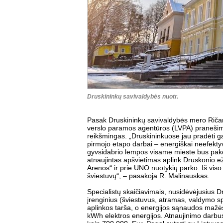
Druskininkų savivaldybės nuotr.
Pasak Druskininkų savivaldybės mero Riča
verslo paramos agentūros (LVPA) pranešime,
reikšmingas. „Druskininkuose jau pradėti 
pirmojo etapo darbai – energiškai neefekty
gyvsidabrio lempos visame mieste bus pake
atnaujintas apšvietimas aplink Druskonio e
Arenos“ ir prie UNO nuotykių parko. Iš vis
šviestuvų“, – pasakoja R. Malinauskas.
Specialistų skaičiavimais, nusidėvėjusius D
įrenginius (šviestuvus, atramas, valdymo s
aplinkos tarša, o energijos sąnaudos mažės 
kW/h elektros energijos. Atnaujinimo darbu