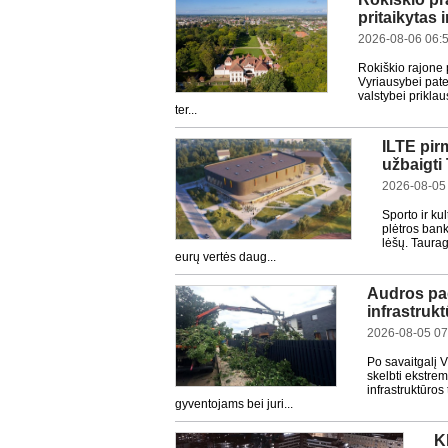
pritaikytas 
2026-08-06 06:
Rokiškio rajone 
Vyriausybei pate
valstybei prikla
ter...
ILTE pir
užbaigti
2026-08-05
Sporto ir ku
plėtros bank
lėšų. Taurag
eurų vertės daug...
Audros pad
infrastrukt
2026-08-05 07
Po savaitgalį V
skelbti ekstrem
infrastruktūros
gyventojams bei juri...
K