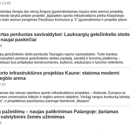
 13:40
miestas žengia dar vieną žingsnį įgyvendindamas naujos ledo arenos projektą.
iesto taryba pritarė projekto „Ilgalaikės sporto infrastruktūros plėtra Klaipėdoje:
s ledo arenos įrengimas Paryžiaus Komunos g. 5“ įgyvendinimui ir projekto plano
rtas perduotas savivaldybei: Lauksargių geležinkelio stotis
 naujai paskirčiai
16
gių geležinkelio stotis perduota Tauragės rajono savivaldybei. Turto bankas
savybėn perdavė geležinkelio stoties pastatą, sandėlį ir krovinių platformą –
pleksas bus pritaikytas bendruomenės, kultūros, edukacijos ir turizmo reikmėms.
orto infrastruktūros projektas Kaune: statoma moderni
 regbio arena
9:10
as dar vienas stambus sporto infrastruktūros projektas – Aleksote, Europos pr.
os universalios futbolo ir regbio arenos statybos. Viešąjį rangos konkursą laimėj
s“, o projektinius pasiūlymus parengė bendrovė „Maspro“.
ų pažeidimų – naujas patikrinimas Palangoje: įtariamas
s valstybinės žemės užėmimas
5