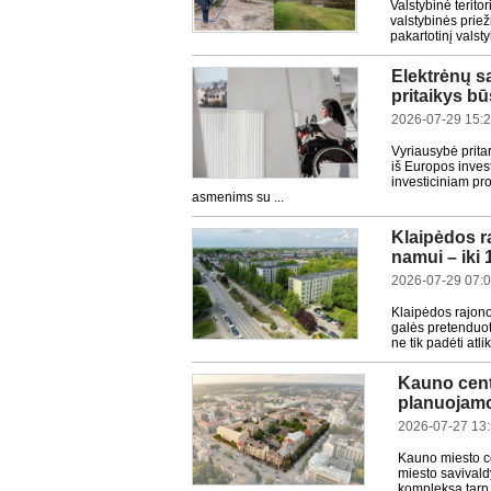
Valstybinė terit
valstybinės prie
pakartotinį valst
Elektrėnų sa
pritaikys b
2026-07-29 15:
Vyriausybė prita
iš Europos inves
investiciniam pr
asmenims su ...
Klaipėdos r
namui – iki 
2026-07-29 07:
Klaipėdos rajono
galės pretenduot
ne tik padėti atl
Kauno cent
planuojamos
2026-07-27 13
Kauno miesto ce
miesto savival
kompleksą tarp 