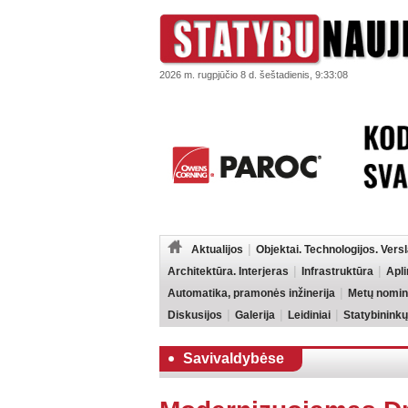
2026 m. rugpjūčio 8 d. šeštadienis, 9:33:08
Aktualijos
Objektai. Technologijos. Vers
Architektūra. Interjeras
Infrastruktūra
Apl
Automatika, pramonės inžinerija
Metų nomin
Diskusijos
Galerija
Leidiniai
Statybininkų
Savivaldybėse