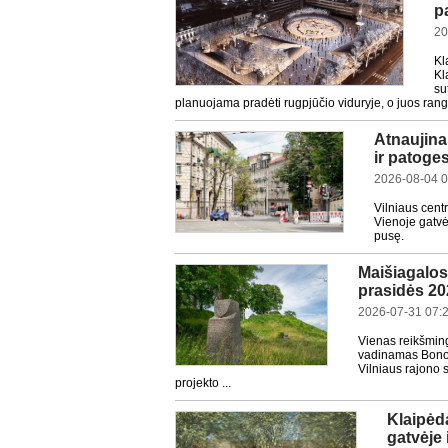
p
20
Kl
Kl
su
planuojama pradėti rugpjūčio viduryje, o juos rango
Atnaujinam
ir patoge
2026-08-04 0
Vilniaus cent
Vienoje gatvės
pusę.
Maišiagalos 
prasidės 20
2026-07-31 07:
Vienas reikšming
vadinamas Bonos 
Vilniaus rajono 
projekto ...
Klaipėd
gatvėje 