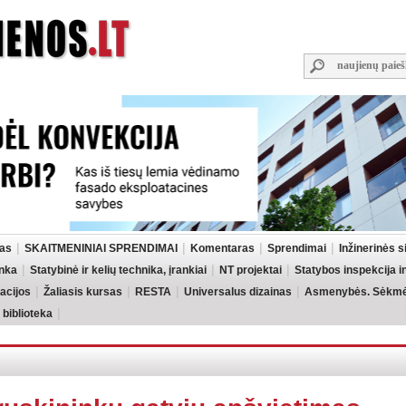
las
SKAITMENINIAI SPRENDIMAI
Komentaras
Sprendimai
Inžinerinės 
inka
Statybinė ir kelių technika, įrankiai
NT projektai
Statybos inspekcija 
acijos
Žaliasis kursas
RESTA
Universalus dizainas
Asmenybės. Sėkmės
 biblioteka