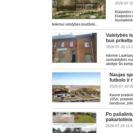
2026-07-30
Klaipėdos 
Klaipėdos m
šiuolaikinė
teikimui valstybės biudžeto...
Valstybės tu
bus prikelta
2026-07-30 13:
Istorinė Lauksar
savivaldybės nuo
ateityje šis kom
Naujas sp
futbolo ir
2026-07-30 0
Kaune pradedam
105A, pradedam
bendrovė „Infe
Po pašalint
pakartotini
2026-07-29 15:4