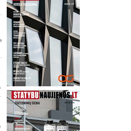
ro
a
s