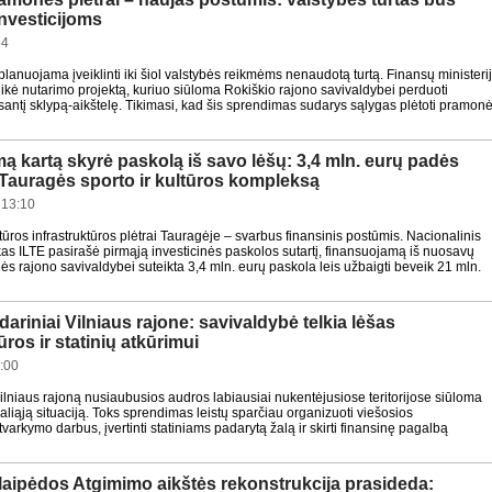
investicijoms
54
planuojama įveiklinti iki šiol valstybės reikmėms nenaudotą turtą. Finansų ministeri
ikė nutarimo projektą, kuriuo siūloma Rokiškio rajono savivaldybei perduoti
usantį sklypą-aikštelę. Tikimasi, kad šis sprendimas sudarys sąlygas plėtoti pramon
mą kartą skyrė paskolą iš savo lėšų: 3,4 mln. eurų padės
 Tauragės sporto ir kultūros kompleksą
 13:10
ltūros infrastruktūros plėtrai Tauragėje – svarbus finansinis postūmis. Nacionalinis
as ILTE pasirašė pirmąją investicinės paskolos sutartį, finansuojamą iš nuosavų
ės rajono savivaldybei suteikta 3,4 mln. eurų paskola leis užbaigti beveik 21 mln.
ariniai Vilniaus rajone: savivaldybė telkia lėšas
ūros ir statinių atkūrimui
:00
ilniaus rajoną nusiaubusios audros labiausiai nukentėjusiose teritorijose siūloma
aliąją situaciją. Toks sprendimas leistų sparčiau organizuoti viešosios
 tvarkymo darbus, įvertinti statiniams padarytą žalą ir skirti finansinę pagalbą
laipėdos Atgimimo aikštės rekonstrukcija prasideda: