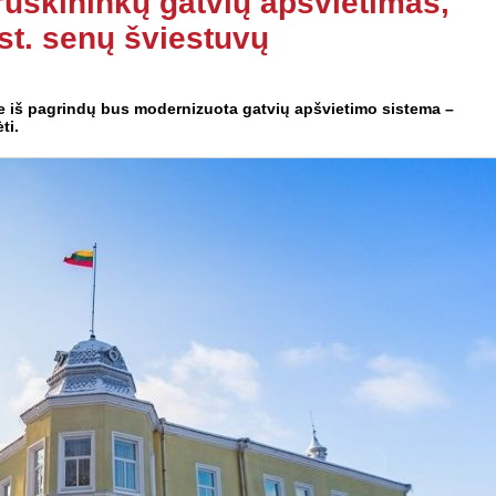
uskininkų gatvių apšvietimas,
st. senų šviestuvų
se iš pagrindų bus modernizuota gatvių apšvietimo sistema –
ti.