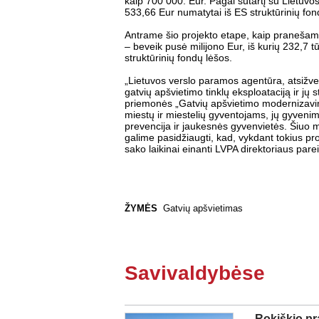
kaip 700 000. Eur. Pagal sutartį su Lietuv
533,66 Eur numatytai iš ES struktūrinių fon
Antrame šio projekto etape, kaip pranešama
– beveik pusė milijono Eur, iš kurių 232,7 t
struktūrinių fondų lėšos.
„Lietuvos verslo paramos agentūra, atsižvel
gatvių apšvietimo tinklų eksploataciją ir jų 
priemonės „Gatvių apšvietimo modernizavi
miestų ir miestelių gyventojams, jų gyveni
prevencija ir jaukesnės gyvenvietės. Šiuo 
galime pasidžiaugti, kad, vykdant tokius proj
sako laikinai einanti LVPA direktoriaus par
ŽYMĖS
Gatvių apšvietimas
Savivaldybėse
Rokiškio pr