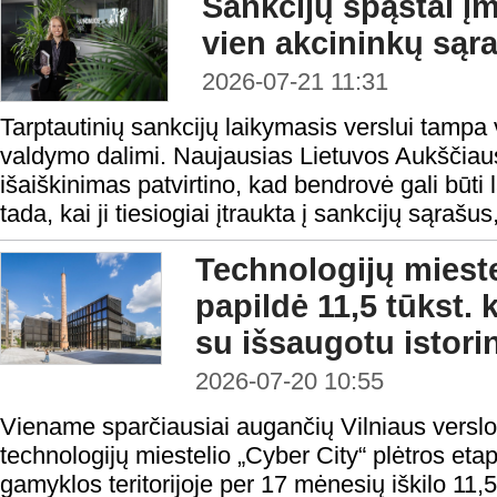
Sankcijų spąstai į
vien akcininkų sąr
2026-07-21 11:31
Tarptautinių sankcijų laikymasis verslui tampa 
valdymo dalimi. Naujausias Lietuvos Aukščiau
išaiškinimas patvirtino, kad bendrovė gali būti
tada, kai ji tiesiogiai įtraukta į sankcijų sąrašus, 
Technologijų mieste
papildė 11,5 tūkst. 
su išsaugotu istori
2026-07-20 10:55
Viename sparčiausiai augančių Vilniaus verslo
technologijų miestelio „Cyber City“ plėtros et
gamyklos teritorijoje per 17 mėnesių iškilo 11,