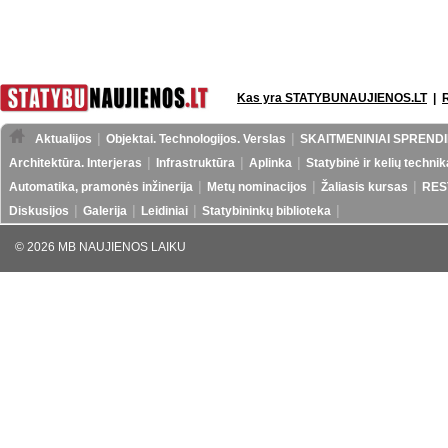
Kas yra STATYBUNAUJIENOS.LT
|
Aktualijos
Objektai. Technologijos. Verslas
SKAITMENINIAI SPRENDI
Architektūra. Interjeras
Infrastruktūra
Aplinka
Statybinė ir kelių technik
Automatika, pramonės inžinerija
Metų nominacijos
Žaliasis kursas
RES
Diskusijos
Galerija
Leidiniai
Statybininkų biblioteka
© 2026 MB NAUJIENOS LAIKU