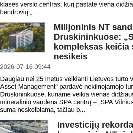
klasės verslo centras, kurį pastatė viena didži
bendrovių „...
Milijoninis NT sand
Druskininkuose: „S
kompleksas keičia s
nesikeis
2026-07-16 09:44
Daugiau nei 25 metus veikianti Lietuvos turt
Asset Management“ pardavė nekilnojamojo tu
Druskininkuose, kuriame veikia vienas didžiau
mineralinio vandens SPA centrų – „SPA Vilnius
suma neskelbiama, tačiau b...
Investicijų rekord