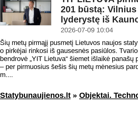
201 būstą: Vilniu
lyderystę iš Kaun
2026-07-09 10:04
Šių metų pirmąjį pusmetį Lietuvos naujos statyb
o pirkėjai rinkosi iš gausesnės pasiūlos. Tvario
bendrovė „YIT Lietuva“ šiemet išlaikė panašų
– per pirmuosius šešis šių metų mėnesius par
m....
Statybunaujienos.lt
»
Objektai. Techno