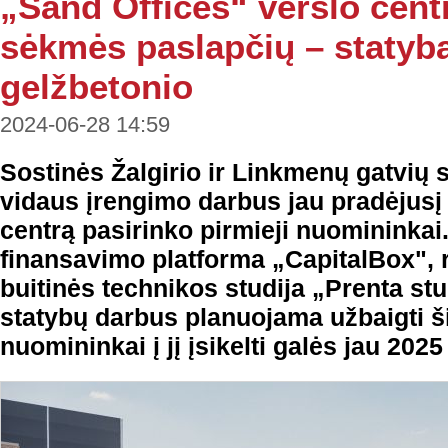
„Sand Offices“ verslo cent
sėkmės paslapčių – statyb
gelžbetonio
2024-06-28 14:59
Sostinės Žalgirio ir Linkmenų gatvių s
vidaus įrengimo darbus jau pradėjusį
centrą pasirinko pirmieji nuomininkai.
finansavimo platforma „CapitalBox", 
buitinės technikos studija „Prenta stu
statybų darbus planuojama užbaigti š
nuomininkai į jį įsikelti galės jau 202