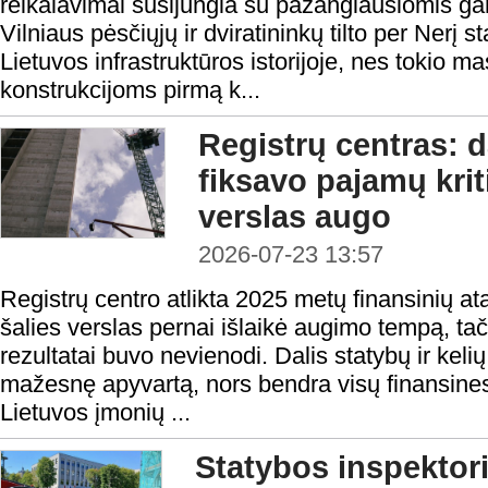
reikalavimai susijungia su pažangiausiomis g
Vilniaus pėsčiųjų ir dviratininkų tilto per Nerį 
Lietuvos infrastruktūros istorijoje, nes tokio m
konstrukcijoms pirmą k...
Registrų centras: d
fiksavo pajamų krit
verslas augo
2026-07-23 13:57
Registrų centro atlikta 2025 metų finansinių at
šalies verslas pernai išlaikė augimo tempą, tač
rezultatai buvo nevienodi. Dalis statybų ir keli
mažesnę apyvartą, nors bendra visų finansines
Lietuvos įmonių ...
Statybos inspektoria