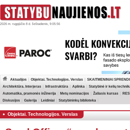
2026 m. rugpjūčio 8 d. šeštadienis, 9:05:56
Aktualijos
Objektai. Technologijos. Verslas
SKAITMENINIAI SPRENDI
Architektūra. Interjeras
Infrastruktūra
Aplinka
Statybinė ir kelių technik
Automatika, pramonės inžinerija
Metų nominacijos
Žaliasis kursas
RES
Diskusijos
Galerija
Leidiniai
Statybininkų biblioteka
Objektai. Technologijos. Verslas