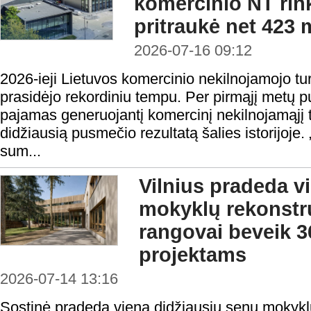
komercinio NT rin
pritraukė net 423 
2026-07-16 09:12
2026-ieji Lietuvos komercinio nekilnojamojo turt
prasidėjo rekordiniu tempu. Per pirmąjį metų p
pajamas generuojantį komercinį nekilnojamąjį 
didžiausią pusmečio rezultatą šalies istorijoj
sum...
Vilnius pradeda v
mokyklų rekonstru
rangovai beveik 3
projektams
2026-07-14 13:16
Sostinė pradeda vieną didžiausių senų mokyk