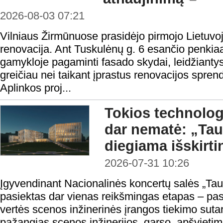
2026-08-03 07:21
Vilniaus Žirmūnuose prasidėjo pirmojo Lietuvo
renovacija. Ant Tuskulėnų g. 6 esančio penki
gamykloje pagaminti fasado skydai, leidžiantys 
greičiau nei taikant įprastus renovacijos spren
Aplinkos proj...
Tokios technologi
dar nematė: „Ta
diegiama išskirt
2026-07-31 10:26
Įgyvendinant Nacionalinės koncertų salės „Taut
pasiektas dar vienas reikšmingas etapas – pas
vertės scenos inžinerinės įrangos tiekimo sutar
pažangias scenos inžinerijos, garso, apšvietim