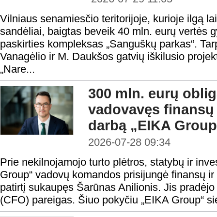
Vilniaus senamiesčio teritorijoje, kurioje ilgą la
sandėliai, baigtas beveik 40 mln. eurų vertės
paskirties kompleksas „Sanguškų parkas“. Tar
Vanagėlio ir M. Daukšos gatvių iškilusio proje
„Nare...
300 mln. eurų oblig
vadovavęs finansų
darbą „EIKA Group
2026-07-28 09:34
Prie nekilnojamojo turto plėtros, statybų ir in
Group“ vadovų komandos prisijungė finansų ir in
patirtį sukaupęs Šarūnas Anilionis. Jis pradėjo
(CFO) pareigas. Šiuo pokyčiu „EIKA Group“ sieki