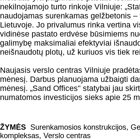
nekilnojamojo turto rinkoje Vilniuje: „St
naudojamas surenkamas gelžbetonis – v
Lietuvoje. Jo privalumus rinka vertina v
vidinėse pastato erdvėse būsimiems nu
galimybę maksimaliai efektyviai išnaudo
neišnaudotų plotų, už kuriuos vis tiek re
Naujasis verslo centras Vilniuje pradėta
mėnesį. Darbus planuojama užbaigti dar
mėnesį. „Sand Offices" statybai jau skir
numatomos investicijos sieks apie 25 m
ŽYMĖS
Surenkamosios konstrukcijos
,
Ge
kompleksas
,
Verslo centras