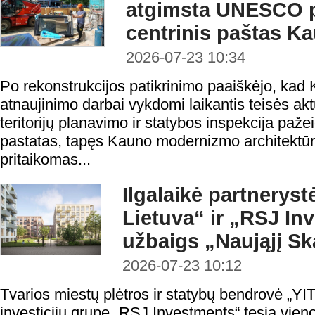
atgimsta UNESCO p
centrinis paštas K
2026-07-23 10:34
Po rekonstrukcijos patikrinimo paaiškėjo, kad
atnaujinimo darbai vykdomi laikantis teisės ak
teritorijų planavimo ir statybos inspekcija paže
pastatas, tapęs Kauno modernizmo architektūr
pritaikomas...
Ilgalaikė partnerystė
Lietuva“ ir „RSJ In
užbaigs „Naująjį S
2026-07-23 10:12
Tvarios miestų plėtros ir statybų bendrovė „YIT
investicijų grupe „RSJ Investments“ tęsia vie