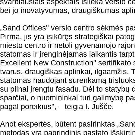
svarbiausiais aspektais išlieka verslo ce
bei jo inovatyvumas, draugiškumas apli
„Sand Offices" verslo centro sėkmės pas
Pirma, jis yra įsikūręs strategiškai patog
miesto centro ir netoli gyvenamojo rajon
statomas ir įrenginėjamas laikantis tar
Excellent New Construction" sertifikato s
tvarus, draugiškas aplinkai, ilgaamžis. T
statomas naudojant surenkamą trisluok
su pilnai įrengtu fasadu. Dėl to statybų d
sparčiai, o nuomininkai turi galimybę pas
pagal poreikius", – teigia I. Juščė.
Anot ekspertės, būtent pasirinktas „San
metodas yra pagrindinis pastato išskir