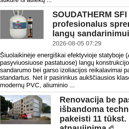
SOUDATHERM SFI 
profesionalus spr
langų sandarinimu
2026-08-05 07:29
Šiuolaikinėje energiškai efektyvioje statyboje 
pasyviuosiuose pastatuose) langų konstrukcijo
sandarumo bei garso izoliacijos reikalavimai 
standartus. Net ir pasirinkus aukščiausios klasė
modernų PVC, aliuminio ...
Renovacija be pas
išbandoma technol
pakeisti 11 tūkst
atnaujinimą