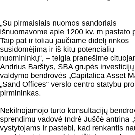
„Su pirmaisiais nuomos sandoriais
išnuomavome apie 1200 kv. m pastato p
Taip pat ir toliau jaučiame didelį rinkos
susidomėjimą ir iš kitų potencialių
nuomininkų“, – teigia pranešime cituoj
Andrius Barštys, SBA grupės investicijų
valdymo bendrovės „Capitalica Asset M
„Sand Offices" verslo centro statybų pro
pirmininkas.
Nekilnojamojo turto konsultacijų bendr
sprendimų vadovė Indrė Juščė antrina „
vystytojams ir pastebi, kad renkantis n