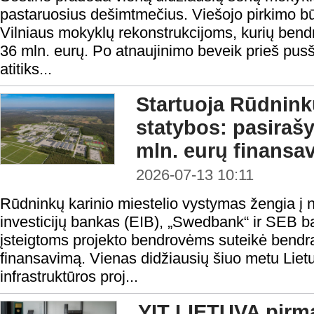
pastaruosius dešimtmečius. Viešojo pirkimo būd
Vilniaus mokyklų rekonstrukcijoms, kurių bendr
36 mln. eurų. Po atnaujinimo beveik prieš pusši
atitiks...
Startuoja Rūdninkų
statybos: pasiraš
mln. eurų finansa
2026-07-13 10:11
Rūdninkų karinio miestelio vystymas žengia į 
investicijų bankas (EIB), „Swedbank“ ir SEB 
įsteigtoms projekto bendrovėms suteikė bendrą 
finansavimą. Vienas didžiausių šiuo metu Lie
infrastruktūros proj...
YIT LIETUVA pirmą