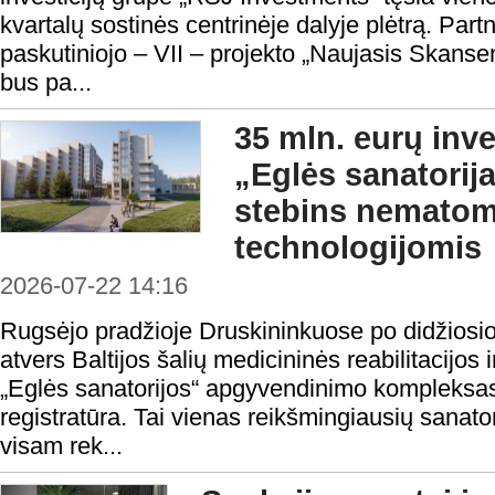
kvartalų sostinės centrinėje dalyje plėtrą. Partn
paskutiniojo – VII – projekto „Naujasis Skans
bus pa...
35 mln. eurų inve
„Eglės sanatorij
stebins nemato
technologijomis
2026-07-22 14:16
Rugsėjo pradžioje Druskininkuose po didžiosio
atvers Baltijos šalių medicininės reabilitacijos
„Eglės sanatorijos“ apgyvendinimo kompleksas 
registratūra. Tai vienas reikšmingiausių sanato
visam rek...