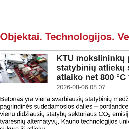
Objektai. Technologijos. Ve
KTU mokslininkų p
statybinių atliekų
atlaiko net 800 °C
2026-08-06 08:07
Betonas yra viena svarbiausių statybinių medži
pagrindinės sudedamosios dalies – portlandc
vienu didžiausių statybų sektoriaus CO₂ emisij
tvaresnių alternatyvų, Kauno technologijos uni
sukūrė iš atliekų ...