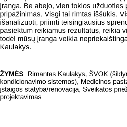
įranga. Be abejo, vien tokios užduoties 
pripažinimas. Visgi tai rimtas iššūkis. V
išanalizuoti, priimti teisingiausius spr
pasiektum reikiamus rezultatus, reikia vi
todėl mūsų įranga veikia nepriekaištingai
Kaulakys.
ŽYMĖS
Rimantas Kaulakys
,
ŠVOK (šildy
kondicionavimo sistemos)
,
Medicinos past
įstaigos statyba/renovacija
,
Sveikatos priež
projektavimas