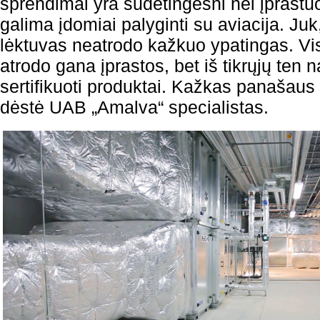
sprendimai yra sudėtingesni nei įprastu
galima įdomiai palyginti su aviacija. Juk,
lėktuvas neatrodo kažkuo ypatingas. V
atrodo gana įprastos, bet iš tikrųjų ten n
sertifikuoti produktai. Kažkas panašaus y
dėstė UAB „Amalva“ specialistas.