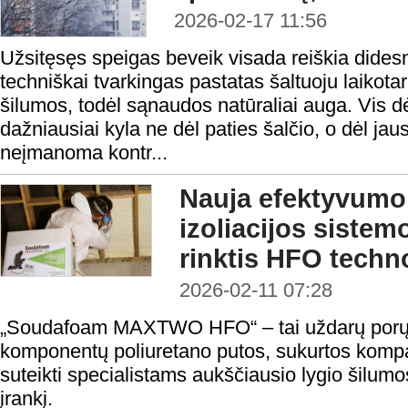
2026-02-17 11:56
Užsitęsęs speigas beveik visada reiškia dides
techniškai tvarkingas pastatas šaltuoju laikota
šilumos, todėl sąnaudos natūraliai auga. Vis d
dažniausiai kyla ne dėl paties šalčio, o dėl jau
neįmanoma kontr...
Nauja efektyvumo
izoliacijos sistem
rinktis HFO techn
2026-02-11 07:28
„Soudafoam MAXTWO HFO“ – tai uždarų porų,
komponentų poliuretano putos, sukurtos komp
suteikti specialistams aukščiausio lygio šilumos
įrankį.