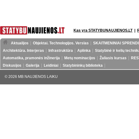
Kas yra STATYBUNAUJIENOS.LT
|
Aktualijos
Objektai. Technologijos. Verslas
SKAITMENINIAI SPRENDI
Architektūra. Interjeras
Infrastruktūra
Aplinka
Statybinė ir kelių technik
Automatika, pramonės inžinerija
Metų nominacijos
Žaliasis kursas
RES
Diskusijos
Galerija
Leidiniai
Statybininkų biblioteka
© 2026 MB NAUJIENOS LAIKU