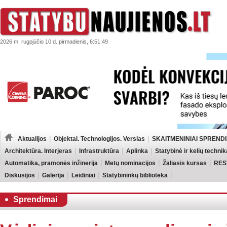
2026 m. rugpjūčio 10 d. pirmadienis, 6:51:49
Aktualijos
Objektai. Technologijos. Verslas
SKAITMENINIAI SPRENDI
Architektūra. Interjeras
Infrastruktūra
Aplinka
Statybinė ir kelių technik
Automatika, pramonės inžinerija
Metų nominacijos
Žaliasis kursas
RES
Diskusijos
Galerija
Leidiniai
Statybininkų biblioteka
Sprendimai