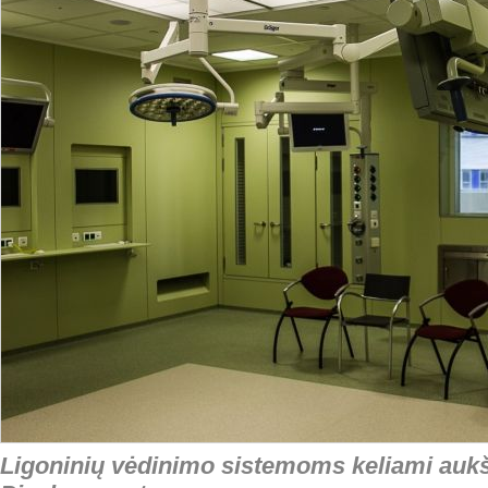
Ligoninių vėdinimo sistemoms keliami aukšč