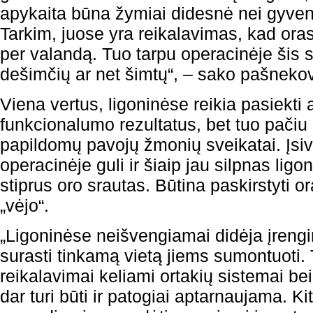
apykaita būna žymiai didesnė nei gyv
Tarkim, juose yra reikalavimas, kad oras
per valandą. Tuo tarpu operacinėje šis s
dešimčių ar net šimtų“, – sako pašneko
Viena vertus, ligoninėse reikia pasiekti
funkcionalumo rezultatus, bet tuo pačiu 
papildomų pavojų žmonių sveikatai. Įsiva
operacinėje guli ir šiaip jau silpnas ligon
stiprus oro srautas. Būtina paskirstyti o
„vėjo“.
„Ligoninėse neišvengiamai didėja įrengin
surasti tinkamą vietą jiems sumontuoti. 
reikalavimai keliami ortakių sistemai bei
dar turi būti ir patogiai aptarnaujama. Kit