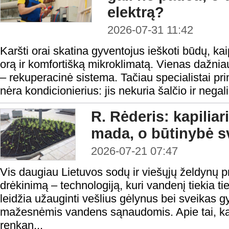
elektrą?
2026-07-31 11:42
Karšti orai skatina gyventojus ieškoti būdų, ka
orą ir komfortišką mikroklimatą. Vienas dažni
– rekuperacinė sistema. Tačiau specialistai pr
nėra kondicionierius: jis nekuria šalčio ir negal
R. Rėderis: kapiliar
mada, o būtinybė s
2026-07-21 07:47
Vis daugiau Lietuvos sodų ir viešųjų želdynų pri
drėkinimą – technologiją, kuri vandenį tiekia ti
leidžia užauginti vešlius gėlynus bei sveikas 
mažesnėmis vandens sąnaudomis. Apie tai, kaip
renkan...