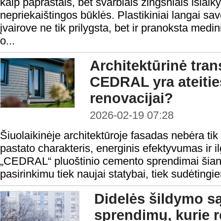
kaip paprastais, bet svarbiais žingsniais išlaiky
nepriekaištingos būklės. Plastikiniai langai sa
įvairove ne tik prilygsta, bet ir pranoksta medin
o...
Architektūrinė tran
CEDRAL yra ateitie
renovacijai?
2026-02-19 07:28
Šiuolaikinėje architektūroje fasadas nebėra tik 
pastato charakteris, energinis efektyvumas ir ilg
„CEDRAL“ pluoštinio cemento sprendimai šian
pasirinkimu tiek naujai statybai, tiek sudėting
Didelės šildymo s
sprendimų, kurie re