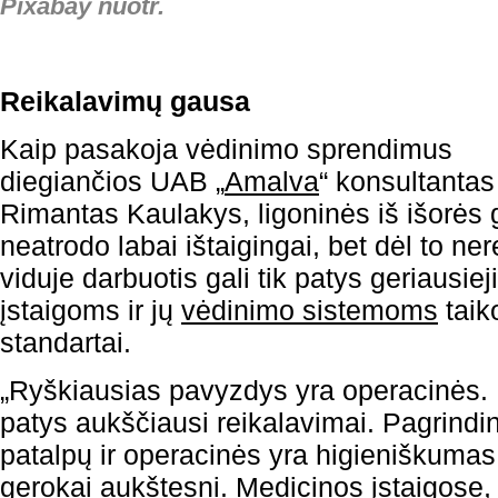
Pixabay nuotr.
Reikalavimų gausa
Kaip pasakoja vėdinimo sprendimus
diegiančios UAB „
Amalva
“ konsultantas
Rimantas Kaulakys, ligoninės iš išorės g
neatrodo labai ištaigingai, bet dėl to ner
viduje darbuotis gali tik patys geriausie
įstaigoms ir jų
vėdinimo sistemoms
taik
standartai.
„Ryškiausias pavyzdys yra operacinės. 
patys aukščiausi reikalavimai. Pagrindin
patalpų ir operacinės yra higieniškumas
gerokai aukštesni. Medicinos įstaigose,