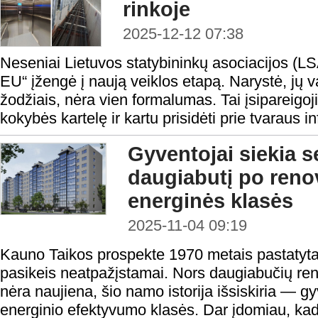
rinkoje
2025-12-12 07:38
Neseniai Lietuvos statybininkų asociacijos (LSA
EU“ įžengė į naują veiklos etapą. Narystė, j
žodžiais, nėra vien formalumas. Tai įsipareigoji
kokybės kartelę ir kartu prisidėti prie tvaraus in
Gyventojai siekia 
daugiabutį po renov
energinės klasės
2025-11-04 09:19
Kauno Taikos prospekte 1970 metais pastatyta
pasikeis neatpažįstamai. Nors daugiabučių reno
nėra naujiena, šio namo istorija išsiskiria — g
energinio efektyvumo klasės. Dar įdomiau, ka