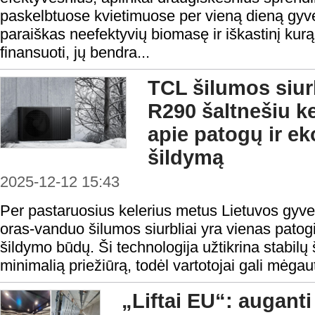
paskelbtuose kvietimuose per vieną dieną gyve
paraiškas neefektyvių biomasę ir iškastinį kurą
finansuoti, jų bendra...
TCL šilumos siur
R290 šaltnešiu ke
apie patogų ir e
šildymą
2025-12-12 15:43
Per pastaruosius kelerius metus Lietuvos gyvento
oras-vanduo šilumos siurbliai yra vienas patog
šildymo būdų. Ši technologija užtikrina stabilų 
minimalią priežiūrą, todėl vartotojai gali mėgau
„Liftai EU“: auganti