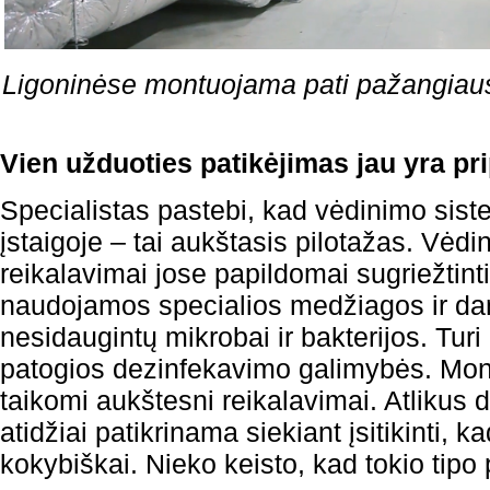
Ligoninėse montuojama pati pažangiau
Vien užduoties patikėjimas jau yra pr
Specialistas pastebi, kad vėdinimo sis
įstaigoje – tai aukštasis pilotažas. Vėd
reikalavimai jose papildomai sugriežtint
naudojamos specialios medžiagos ir dan
nesidaugintų mikrobai ir bakterijos. Turi
patogios dezinfekavimo galimybės. Mont
taikomi aukštesni reikalavimai. Atlikus 
atidžiai patikrinama siekiant įsitikinti, kad
kokybiškai. Nieko keisto, kad tokio tipo 