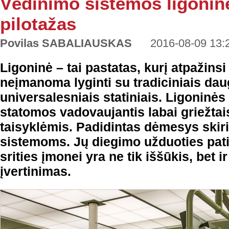
Vėdinimo sistemos ligonin
pilotažas
Povilas SABALIAUSKAS
2016-08-09 13:
Ligoninė – tai pastatas, kurį atpažinsi 
neįmanoma lyginti su tradiciniais daug
universalesniais statiniais. Ligoninės
statomos vadovaujantis labai griežtais
taisyklėmis. Padidintas dėmesys skir
sistemoms. Jų diegimo užduoties pati
srities įmonei yra ne tik iššūkis, bet 
įvertinimas.