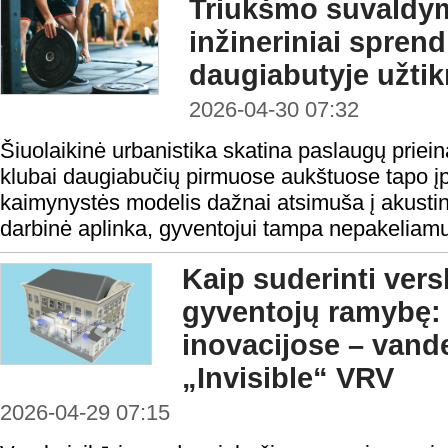
Triukšmo suvaldym
inžineriniai spren
daugiabutyje užtikr
2026-04-30 07:32
Šiuolaikinė urbanistika skatina paslaugų priei
klubai daugiabučių pirmuose aukštuose tapo įpr
kaimynystės modelis dažnai atsimuša į akustinę
darbinė aplinka, gyventojui tampa nepakeliamu
Kaip suderinti vers
gyventojų ramybę: 
inovacijose – vand
„Invisible“ VRV
2026-04-29 07:15