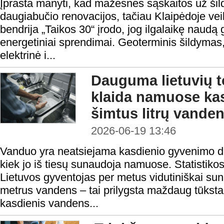
Įprasta manyti, kad mažesnės sąskaitos už ši
daugiabučio renovacijos, tačiau Klaipėdoje veik
bendrija „Taikos 30“ įrodo, jog ilgalaikę naudą 
energetiniai sprendimai. Geoterminis šildymas,
elektrinė i...
Dauguma lietuvių t
klaida namuose ka
šimtus litrų vande
2026-06-19 13:46
Vanduo yra neatsiejama kasdienio gyvenimo dal
kiek jo iš tiesų sunaudoja namuose. Statistik
Lietuvos gyventojas per metus vidutiniškai su
metrus vandens – tai prilygsta maždaug tūksta
kasdienis vandens...