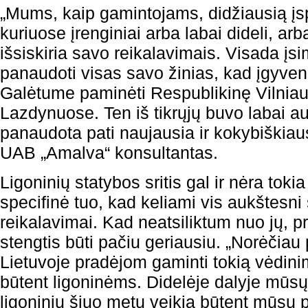
„Mums, kaip gamintojams, didžiausią įsp
kuriuose įrenginiai arba labai dideli, arb
išsiskiria savo reikalavimais. Visada įsi
panaudoti visas savo žinias, kad įgyven
Galėtume paminėti Respublikinę Vilniaus
Lazdynuose. Ten iš tikrųjų buvo labai au
panaudota pati naujausia ir kokybiškiau
UAB „Amalva“ konsultantas.
Ligoninių statybos sritis gal ir nėra tokia
specifinė tuo, kad keliami vis aukštesn
reikalavimai. Kad neatsiliktum nuo jų, pr
stengtis būti pačiu geriausiu. „Norėčiau 
Lietuvoje pradėjom gaminti tokią vėdinim
būtent ligoninėms. Didelėje dalyje mūsų
ligoninių šiuo metu veikia būtent mūsų