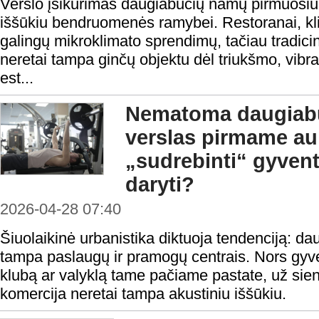
Verslo įsikūrimas daugiabučių namų pirmuosi
iššūkiu bendruomenės ramybei. Restoranai, klin
galingų mikroklimato sprendimų, tačiau tradicini
neretai tampa ginčų objektu dėl triukšmo, vibra
est...
Nematoma daugiabu
verslas pirmame auk
„sudrebinti“ gyvent
daryti?
2026-04-28 07:40
Šiuolaikinė urbanistika diktuoja tendenciją: da
tampa paslaugų ir pramogų centrais. Nors gyve
klubą ar valyklą tame pačiame pastate, už sien
komercija neretai tampa akustiniu iššūkiu.