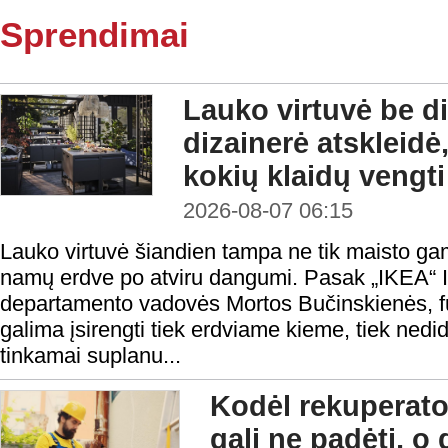
Sprendimai
Lauko virtuvė be di
dizainerė atskleidė,
kokių klaidų vengti
2026-08-07 06:15
Lauko virtuvė šiandien tampa ne tik maisto gami
namų erdve po atviru dangumi. Pasak „IKEA“ In
departamento vadovės Mortos Bučinskienės, fu
galima įsirengti tiek erdviame kieme, tiek nedi
tinkamai suplanu...
Kodėl rekuperato
gali ne padėti, o 