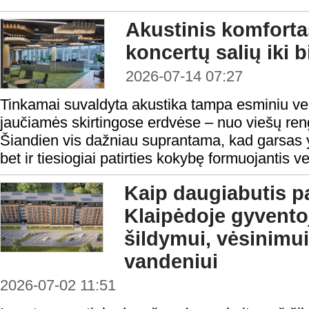
Akustinis komforta
koncertų salių iki 
2026-07-14 07:27
Tinkamai suvaldyta akustika tampa esminiu vei
jaučiamės skirtingose erdvėse – nuo viešų reng
Šiandien vis dažniau suprantama, kad garsas y
bet ir tiesiogiai patirties kokybę formuojantis v
Kaip daugiabutis p
Klaipėdoje gyvento
šildymui, vėsinimui
vandeniui
2026-07-02 11:51