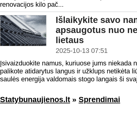
renovacijos kilo pač...
Išlaikykite savo n
apsaugotus nuo net
lietaus
2025-10-13 07:51
Įsivaizduokite namus, kuriuose jums niekada n
palikote atidarytus langus ir užklups netikėta li
saulės energija valdomais stogo langais ši svaj
Statybunaujienos.lt
»
Sprendimai