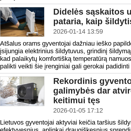
Didelės sąskaitos 
pataria, kaip šildyt
2026-01-14 13:59
Atšalus orams gyventojai dažniau ieško papild
įsijungia elektrinius šildytuvus, grindinį šildymą
kad palaikytų komfortišką temperatūrą namuose
palikti veikti šie įrenginiai gali gerokai padidint
Rekordinis gyvento
galimybės dar atvir
keitimui tęs
2026-01-05 17:12
Lietuvos gyventojai aktyviai keičia taršius šild
efektyvesnius, aplinkai draugiškesnius sprend