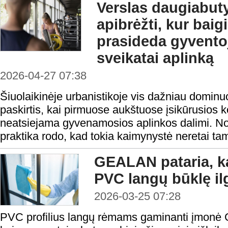
Verslas daugiabuty
apibrėžti, kur baigi
prasideda gyventoj
sveikatai aplinką
2026-04-27 07:38
Šiuolaikinėje urbanistikoje vis dažniau domin
paskirtis, kai pirmuose aukštuose įsikūrusios
neatsiejama gyvenamosios aplinkos dalimi. Nor
praktika rodo, kad tokia kaimynystė neretai ta
GEALAN pataria, kai
PVC langų būklę i
2026-03-25 07:28
PVC profilius langų rėmams gaminanti įmonė 