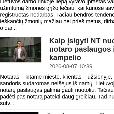
Lietuvos darbo rinkoje liepą vyravo įprastas v
užimtumą žmonės grįžo lėčiau, kai kuriose sav
registruotas nedarbas. Tačiau bendros tendenci
ieškančių žmonių mažiau nei prieš metus, dirba
o dar...
Kaip įsigyti NT nu
notaro paslaugos i
kampelio
2026-08-07 10:39
Notaras – kitame mieste, klientas – užsienyje,
sandoris sudaromas neišėjus iš namų. Lietuvoje
notarų paslaugas galima gauti nuotoliu. Tačiau n
padėti pas notarą patekti daug greičiau. Tad nu
sutv...