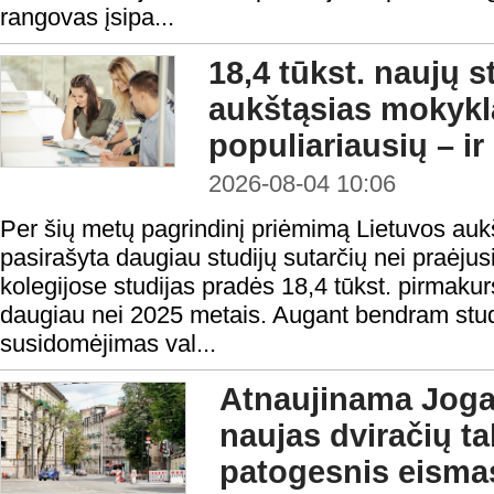
rangovas įsipa...
18,4 tūkst. naujų 
aukštąsias mokykl
populiariausių – ir
2026-08-04 10:06
Per šių metų pagrindinį priėmimą Lietuvos au
pasirašyta daugiau studijų sutarčių nei praėjusi
kolegijose studijas pradės 18,4 tūkst. pirmakur
daugiau nei 2025 metais. Augant bendram studen
susidomėjimas val...
Atnaujinama Jogai
naujas dviračių tak
patogesnis eisma