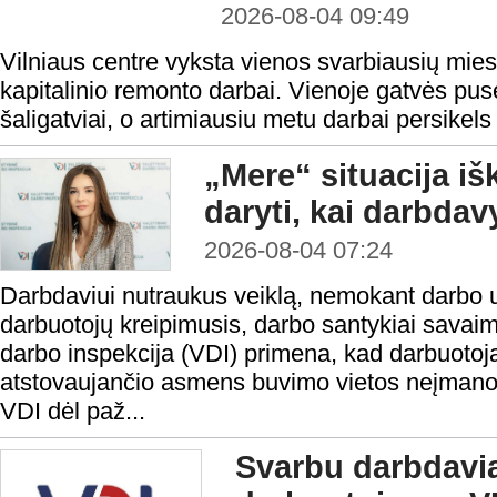
2026-08-04 09:49
Vilniaus centre vyksta vienos svarbiausių mies
kapitalinio remonto darbai. Vienoje gatvės pusė
šaligatviai, o artimiausiu metu darbai persikels 
„Mere“ situacija iš
daryti, kai darbda
2026-08-04 07:24
Darbdaviui nutraukus veiklą, nemokant darbo 
darbuotojų kreipimusis, darbo santykiai savaim
darbo inspekcija (VDI) primena, kad darbuotoja
atstovaujančio asmens buvimo vietos neįmanoma 
VDI dėl paž...
Svarbu darbdavi