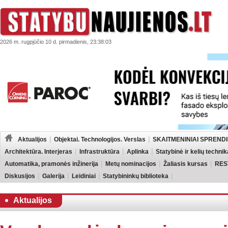
2026 m. rugpjūčio 10 d. pirmadienis, 23:38:03
Aktualijos
Objektai. Technologijos. Verslas
SKAITMENINIAI SPRENDI
Architektūra. Interjeras
Infrastruktūra
Aplinka
Statybinė ir kelių technik
Automatika, pramonės inžinerija
Metų nominacijos
Žaliasis kursas
RES
Diskusijos
Galerija
Leidiniai
Statybininkų biblioteka
Aktualijos