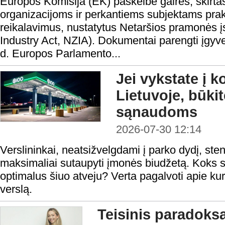
Europos Komisija (EK) paskelbė gaires, skirta
organizacijoms ir perkantiems subjektams prakt
reikalavimus, nustatytus Netaršios pramonės į
Industry Act, NZIA). Dokumentai parengti įgyv
d. Europos Parlamento...
Jei vykstate į 
Lietuvoje, būki
sąnaudoms
2026-07-30 12:14
Verslininkai, neatsižvelgdami į parko dydį, steng
maksimaliai sutaupyti įmonės biudžetą. Koks s
optimalus šiuo atveju? Verta pagalvoti apie kur
verslą.
Teisinis paradoks