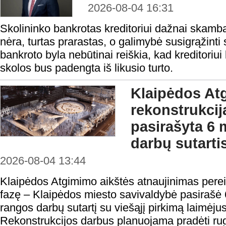
2026-08-04 16:31
Skolininko bankrotas kreditoriui dažnai skamba 
nėra, turtas prarastas, o galimybė susigrąžinti
bankroto byla nebūtinai reiškia, kad kreditoriui 
skolos bus padengta iš likusio turto.
Klaipėdos At
rekonstrukcij
pasirašyta 6 
darbų sutarti
2026-08-04 13:44
Klaipėdos Atgimimo aikštės atnaujinimas perei
fazę – Klaipėdos miesto savivaldybė pasirašė 
rangos darbų sutartį su viešąjį pirkimą laimėju
Rekonstrukcijos darbus planuojama pradėti rugp