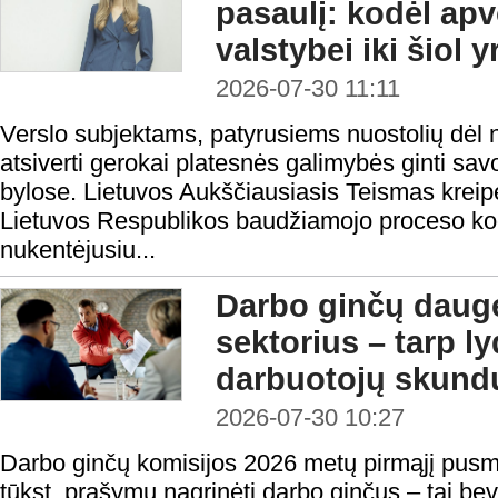
pasaulį: kodėl ap
valstybei iki šiol 
2026-07-30 11:11
Verslo subjektams, patyrusiems nuostolių dėl n
atsiverti gerokai platesnės galimybės ginti sa
bylose. Lietuvos Aukščiausiasis Teismas kreipė
Lietuvos Respublikos baudžiamojo proceso ko
nukentėjusiu...
Darbo ginčų daugė
sektorius – tarp l
darbuotojų skundų
2026-07-30 10:27
Darbo ginčų komisijos 2026 metų pirmąjį pusm
tūkst. prašymų nagrinėti darbo ginčus – tai be