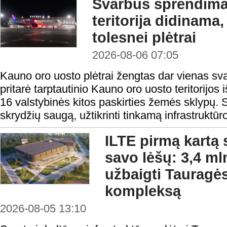
Svarbus sprendima
teritorija didinama
tolesnei plėtrai
2026-08-06 07:05
Kauno oro uosto plėtrai žengtas dar vienas sv
pritarė tarptautinio Kauno oro uosto teritorijos i
16 valstybinės kitos paskirties žemės sklypų. S
skrydžių saugą, užtikrinti tinkamą infrastruktūro
ILTE pirmą kartą 
savo lėšų: 3,4 ml
užbaigti Tauragės
kompleksą
2026-08-05 13:10