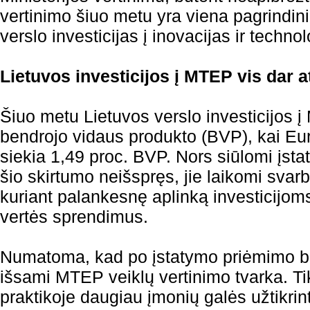
vertinimo šiuo metu yra viena pagrindinių
verslo investicijas į inovacijas ir techno
Lietuvos investicijos į MTEP vis dar a
Šiuo metu Lietuvos verslo investicijos 
bendrojo vidaus produkto (BVP), kai Eu
siekia 1,49 proc. BVP. Nors siūlomi įst
šio skirtumo neišspręs, jie laikomi svar
kuriant palankesnę aplinką investicijoms
vertės sprendimus.
Numatoma, kad po įstatymo priėmimo bus
išsami MTEP veiklų vertinimo tvarka. Ti
praktikoje daugiau įmonių galės užtikri