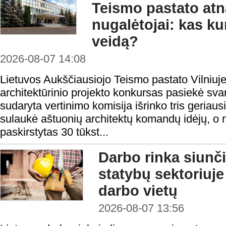
Teismo pastato at
nugalėtojai: kas ku
veidą?
2026-08-07 14:08
Lietuvos Aukščiausiojo Teismo pastato Vilniuje
architektūrinio projekto konkursas pasiekė sv
sudaryta vertinimo komisija išrinko tris geria
sulaukė aštuonių architektų komandų idėjų, o
paskirstytas 30 tūkst...
Darbo rinka siunči
statybų sektoriuje
darbo vietų
2026-08-07 13:56