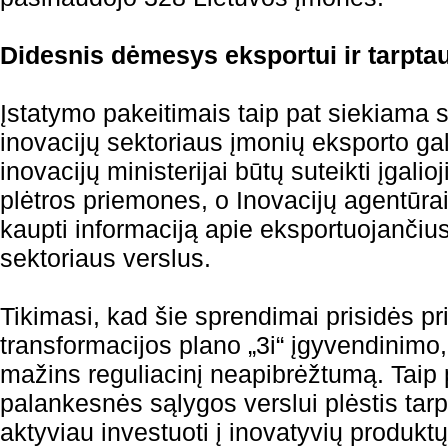
Didesnis dėmesys eksportui ir tarpta
Įstatymo pakeitimais taip pat siekiama su
inovacijų sektoriaus įmonių eksporto g
inovacijų ministerijai būtų suteikti įgalio
plėtros priemones, o Inovacijų agentūrai
kaupti informaciją apie eksportuojančius
sektoriaus verslus.
Tikimasi, kad šie sprendimai prisidės p
transformacijos plano „3i“ įgyvendinimo, 
mažins reguliacinį neapibrėžtumą. Taip
palankesnės sąlygos verslui plėstis tarp
aktyviau investuoti į inovatyvių produkt