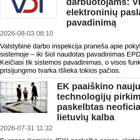
darbuotojams: VD
elektroninių pas
pavadinimą
2026-08-03 08:10
Valstybinė darbo inspekcija praneša apie pokyt
sistemoje – iki šiol naudotas pavadinimas EP
Keičiasi tik sistemos pavadinimas, o visos funk
prisijungimo tvarka išlieka tokios pačios.
EK paaiškino nauju
technologijų pirki
paskelbtas neofici
lietuvių kalba
2026-07-31 11:32