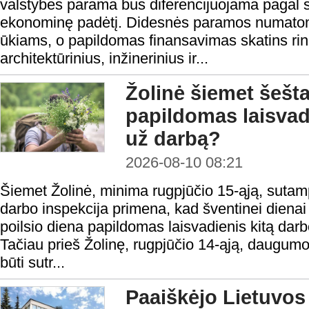
valstybės parama bus diferencijuojama pagal sa
ekonominę padėtį. Didesnės paramos numat
ūkiams, o papildomas finansavimas skatins rin
architektūrinius, inžinerinius ir...
Žolinė šiemet šešta
papildomas laisvad
už darbą?
2026-08-10 08:21
Šiemet Žolinė, minima rugpjūčio 15-ąją, sutam
darbo inspekcija primena, kad šventinei diena
poilsio diena papildomas laisvadienis kitą dar
Tačiau prieš Žolinę, rugpjūčio 14-ąją, daugumo
būti sutr...
Paaiškėjo Lietuvos