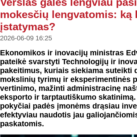
Verslas galės lengviau pa
mokesčių lengvatomis: ką 
įstatymas?
2026-06-09 16:25
Ekonomikos ir inovacijų ministras Ed
pateikė svarstyti Technologijų ir inov
pakeitimus, kuriais siekiama suteikti
mokslinių tyrimų ir eksperimentinės p
vertinimo, mažinti administracinę naštą
eksporto ir tarptautiškumo skatinimą.
pokyčiai padės įmonėms drąsiau invest
efektyviau naudotis jau galiojančiom
paskatomis.