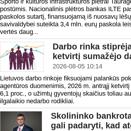
Sporto ir kultūros infrastruktūros plėtrai Taura
postūmis. Nacionalinis plėtros bankas ILTE pas
paskolos sutartį, finansuojamą iš nuosavų lėš
savivaldybei suteikta 3,4 mln. eurų paskola lei
vertės daug...
Darbo rinka stiprėj
ketvirtį sumažėjo d
2026-08-05 10:14
Lietuvos darbo rinkoje fiksuojami palankūs po
agentūros duomenimis, 2026 m. antrąjį ketvirtį
6,1 proc., o užimtų gyventojų skaičius toliau a
ilgalaikio nedarbo rodikliai.
Skolininko bankrota
gali padaryti, kad a