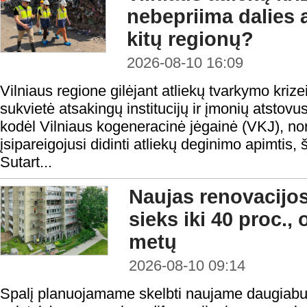
nebepriima dalies a
kitų regionų?
2026-08-10 16:09
Vilniaus regione gilėjant atliekų tvarkymo krizei
sukvietė atsakingų institucijų ir įmonių atstov
kodėl Vilniaus kogeneracinė jėgainė (VKJ), no
įsipareigojusi didinti atliekų deginimo apimtis,
Sutart...
Naujas renovacijo
sieks iki 40 proc., 
metų
2026-08-10 09:14
Spalį planuojamame skelbti naujame daugiabuč