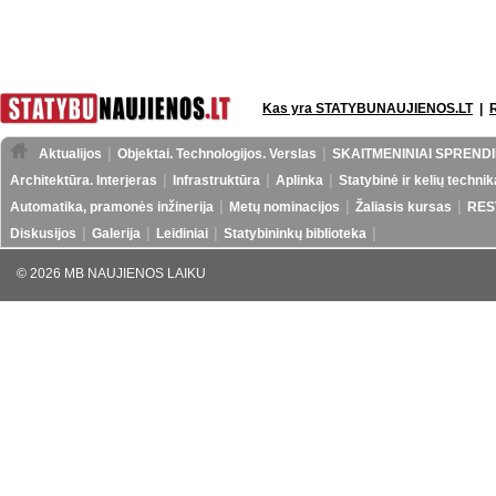
Kas yra STATYBUNAUJIENOS.LT
|
Aktualijos
Objektai. Technologijos. Verslas
SKAITMENINIAI SPRENDI
Architektūra. Interjeras
Infrastruktūra
Aplinka
Statybinė ir kelių technik
Automatika, pramonės inžinerija
Metų nominacijos
Žaliasis kursas
RES
Diskusijos
Galerija
Leidiniai
Statybininkų biblioteka
© 2026 MB NAUJIENOS LAIKU