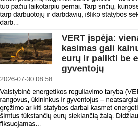
tuo pačiu laikotarpiu pernai. Tarp sričių, kurios
tarp darbuotojų ir darbdavių, išliko statybos se
darb...
VERT įspėja: vie
kasimas gali kain
eurų ir palikti be
gyventojų
2026-07-30 08:58
Valstybinė energetikos reguliavimo taryba (VE
rangovus, ūkininkus ir gyventojus – neatsargi
gręžimo ar kiti statybos darbai kasmet energeti
šimtus tūkstančių eurų siekiančią žalą. Didžiau
fiksuojamas...