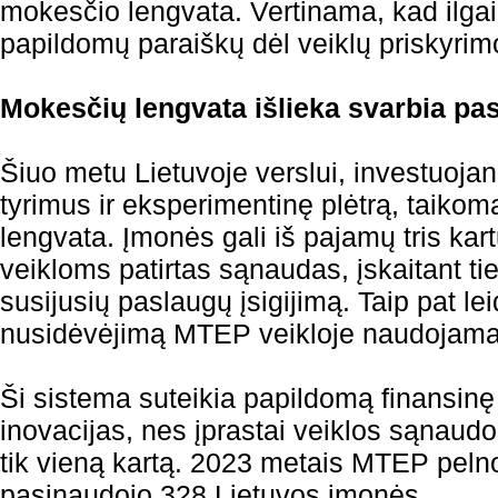
mokesčio lengvata. Vertinama, kad ilgaini
papildomų paraiškų dėl veiklų priskyr
Mokesčių lengvata išlieka svarbia pa
Šiuo metu Lietuvoje verslui, investuoja
tyrimus ir eksperimentinę plėtrą, taiko
lengvata. Įmonės gali iš pajamų tris kar
veikloms patirtas sąnaudas, įskaitant t
susijusių paslaugų įsigijimą. Taip pat lei
nusidėvėjimą MTEP veikloje naudojamam
Ši sistema suteikia papildomą finansinę 
inovacijas, nes įprastai veiklos sąnaudo
tik vieną kartą. 2023 metais MTEP pel
pasinaudojo 328 Lietuvos įmonės.