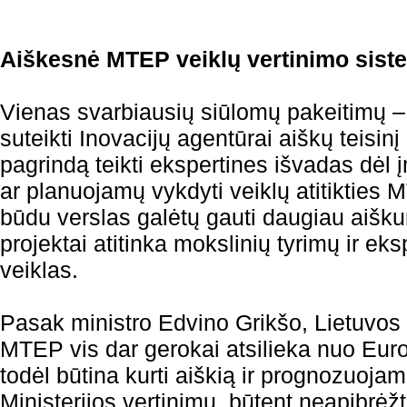
Aiškesnė MTEP veiklų vertinimo sist
Vienas svarbiausių siūlomų pakeitimų –
suteikti Inovacijų agentūrai aiškų teisinį
pagrindą teikti ekspertines išvadas dėl
ar planuojamų vykdyti veiklų atitikties 
būdu verslas galėtų gauti daugiau aišku
projektai atitinka mokslinių tyrimų ir ek
veiklas.
Pasak ministro Edvino Grikšo, Lietuvos v
MTEP vis dar gerokai atsilieka nuo Eur
todėl būtina kurti aiškią ir prognozuojam
Ministerijos vertinimu, būtent neapibrė