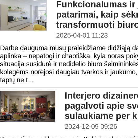
Funkcionalumas ir
patarimai, kaip sė
transformuoti biur
2025-04-01 11:23
Darbe dauguma mūsų praleidžiame didžiąją dalį
aplinka – nepatogi ir chaotiška, kyla noras po
situacija susidūrė ir nedidelio biuro šeimininkė
kolegėms norėjosi daugiau tvarkos ir jaukumo,
taptų ne t...
Interjero dizainer
pagalvoti apie sv
sulaukiame per k
2024-12-09 09:26