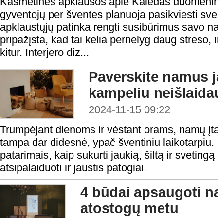
Kasmetinės apklausos apie Kalėdas duomenim
gyventojų per šventes planuoja pasikviesti sve
apklaustųjų patinka rengti susibūrimus savo 
pripažįsta, kad tai kelia pernelyg daug streso, 
kitur. Interjero diz...
Paverskite namus j
kampeliu neišlaid
2024-11-15 09:22
Trumpėjant dienoms ir vėstant orams, namų įta
tampa dar didesnė, ypač šventiniu laikotarpiu. I
patarimais, kaip sukurti jaukią, šiltą ir sveting
atsipalaiduoti ir jaustis patogiai.
4 būdai apsaugoti 
atostogų metu