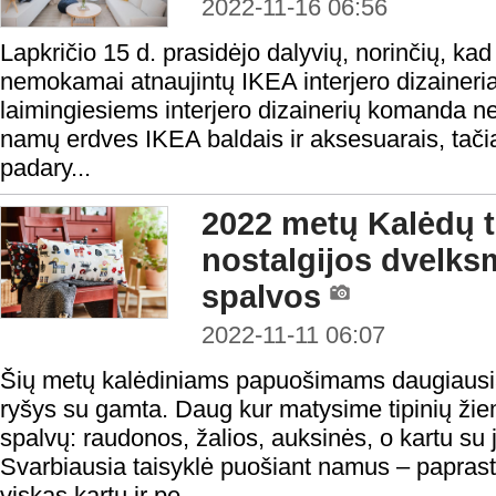
2022-11-16 06:56
Lapkričio 15 d. prasidėjo dalyvių, norinčių, ka
nemokamai atnaujintų IKEA interjero dizaineri
laimingiesiems interjero dizainerių komanda ne 
namų erdves IKEA baldais ir aksesuarais, tačia
padary...
2022 metų Kalėdų t
nostalgijos dvelksm
spalvos
2022-11-11 06:07
Šių metų kalėdiniams papuošimams daugiausia į
ryšys su gamta. Daug kur matysime tipinių žie
spalvų: raudonos, žalios, auksinės, o kartu su 
Svarbiausia taisyklė puošiant namus – papra
viskas kartu ir pe...