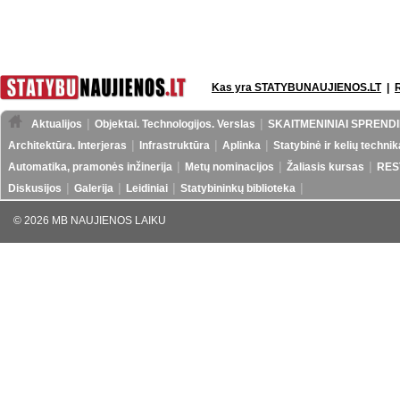
Kas yra STATYBUNAUJIENOS.LT
|
Aktualijos
Objektai. Technologijos. Verslas
SKAITMENINIAI SPRENDI
Architektūra. Interjeras
Infrastruktūra
Aplinka
Statybinė ir kelių technik
Automatika, pramonės inžinerija
Metų nominacijos
Žaliasis kursas
RES
Diskusijos
Galerija
Leidiniai
Statybininkų biblioteka
© 2026 MB NAUJIENOS LAIKU