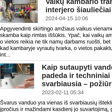
Vaikų kambario tra
interjero šiauliečiai
2024-04-15 10:06
Apgyvendinti skirtingo amžiaus vaikus vienam
skamba kaip rimtas iššūkis. Ypač, kai vaikų amži
o vietos reikia ne tik namų darbams ruošti, bet
kad kambaryje vyrautų tvarka, o vietos pakak
int...
Kaip sutaupyti van
padeda ir techniniai
svarbiausia – požiūri
2023-02-11 05:34
Švarus vanduo yra vienas iš svarbiausių ištek
įpročius ir mažindami kasdienį jo suvartojimą, g