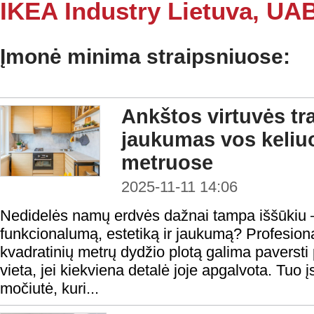
IKEA Industry Lietuva, UA
Įmonė minima straipsniuose:
Ankštos virtuvės tr
jaukumas vos keliu
metruose
2025-11-11 14:06
Nedidelės namų erdvės dažnai tampa iššūkiu – 
funkcionalumą, estetiką ir jaukumą? Profesional
kvadratinių metrų dydžio plotą galima paversti p
vieta, jei kiekviena detalė joje apgalvota. Tuo 
močiutė, kuri...