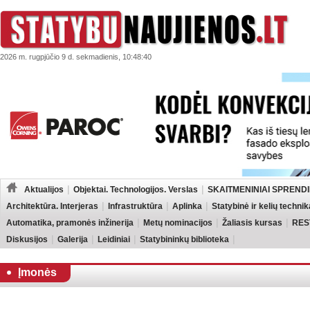
2026 m. rugpjūčio 9 d. sekmadienis, 10:48:40
Aktualijos
Objektai. Technologijos. Verslas
SKAITMENINIAI SPRENDI
Architektūra. Interjeras
Infrastruktūra
Aplinka
Statybinė ir kelių technik
Automatika, pramonės inžinerija
Metų nominacijos
Žaliasis kursas
RES
Diskusijos
Galerija
Leidiniai
Statybininkų biblioteka
Įmonės