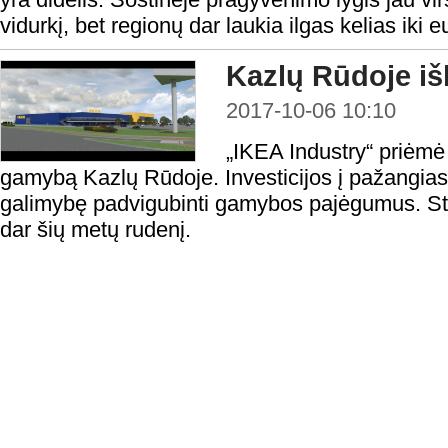
vidurkį, bet regionų dar laukia ilgas kelias iki 
Kazlų Rūdoje iš
2017-10-06 10:10
„IKEA Industry“ priėmė
gamybą Kazlų Rūdoje. Investicijos į pažangias
galimybę padvigubinti gamybos pajėgumus. St
dar šių metų rudenį.