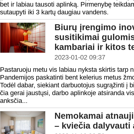
bet ir labiau tausoti aplinką. Pirmenybę teikda
sutaupyti iki 3 kartų daugiau vandens.
Biurų įrengimo inov
susitikimai gulomis
kambariai ir kitos 
2023-01-02 09:37
Pastaruoju metu vis labiau nyksta skirtis tarp n
Pandemijos paskatinti bent kelerius metus žm
Todėl dabar, siekiant darbuotojus sugrąžinti į bi
čia gerai jaustųsi, darbo aplinkoje atsiranda v
anksčia...
Nemokamai atnauji
– kviečia dalyvauti