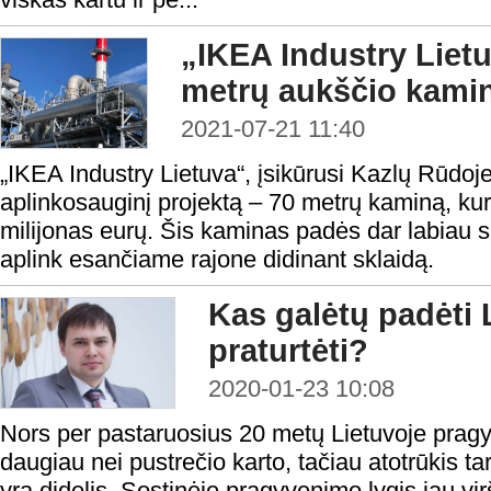
„IKEA Industry Lietu
metrų aukščio kami
2021-07-21 11:40
„IKEA Industry Lietuva“, įsikūrusi Kazlų Rūdoj
aplinkosauginį projektą – 70 metrų kaminą, kuri
milijonas eurų. Šis kaminas padės dar labiau 
aplink esančiame rajone didinant sklaidą.
Kas galėtų padėti
praturtėti?
2020-01-23 10:08
Nors per pastaruosius 20 metų Lietuvoje pragy
daugiau nei pustrečio karto, tačiau atotrūkis ta
yra didelis. Sostinėje pragyvenimo lygis jau v