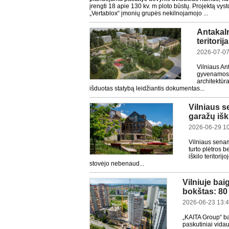
įrengti 18 apie 130 kv. m ploto būstų. Projektą vys
„Vertablox“ įmonių grupės nekilnojamojo ...
Antakaln
teritori
2026-07-07
Vilniaus An
gyvenamosio
architektūr
išduotas statybą leidžiantis dokumentas...
Vilniaus s
garažų iški
2026-06-29 1
Vilniaus sena
turto plėtros 
iškilo teritori
stovėjo nebenaud...
Vilniuje ba
bokštas: 80
2026-06-23 13:
„KAITA Group“ ba
paskutiniai vida