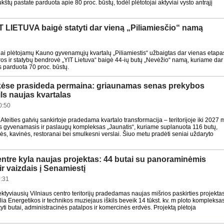
ukštų pastate parduota apie 80 proc. būstų, todėl plėtotojai aktyviai vysto antrąjį
IT LIETUVA baigė statyti dar vieną „Piliamiesčio“ namą
ai plėtojamų Kauno gyvenamųjų kvartalų „Piliamiestis“ užbaigtas dar vienas etapa
ros ir statybų bendrovė „YIT Lietuva“ baigė 44-ių butų „Nevėžio“ namą, kuriame dar
s parduota 70 proc. būstų.
kėse prasideda permaina: griaunamas senas prekybos
ils naujas kvartalas
0:50
 Ateities gatvių sankirtoje pradedama kvartalo transformacija – teritorijoje iki 2027 
ls gyvenamasis ir paslaugų kompleksas „Jaunatis“, kuriame suplanuota 116 butų,
s, kavinės, restoranai bei smulkesni verslai. Šiuo metu pradėti seniai uždaryto
entre kyla naujas projektas: 44 butai su panoraminėmis
ir vaizdais į Senamiestį
:31
ktyviausių Vilniaus centro teritorijų pradedamas naujas mišrios paskirties projekta
a Energetikos ir technikos muziejaus iškils beveik 14 tūkst. kv. m ploto kompleksas
ti butai, administracinės patalpos ir komercinės erdvės. Projektą plėtoja