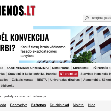
las
SKAITMENINIAI SPRENDIMAI
Komentaras
Sprendimai
Inžinerinės 
inka
Statybinė ir kelių technika, įrankiai
NT projektai
Statybos inspekcija 
acijos
Žaliasis kursas
RESTA
Universalus dizainas
Asmenybės. Sėkmės
 biblioteka
ar patalpas visoje Lietuvoje.
pėda
Panevėžys
Birštonas
Druskininkai
Molėtai
Nida