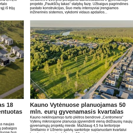
rtalo
projekto „Paukščių takas“ statybų fazę. Užbaigus pagrindines
į iš trijų
pastato konstrukcijas, šiuo metu intensyviai įrengiamos
inžinerinės sistemos, vykdomi vidaus apdailos...
as 18
Kauno Vytėnuose planuojamas 50
entuotas
mln. eurų gyvenamasis kvartalas
Kauno nekilnojamojo turto plėtros bendrovė „Centromera“
Vytėnų mikrorajone planuoja įgyvendinti vieną didžiausių naujų
as naujas
gyvenamųjų projektų mieste. Maždaug 4,5 ha teritorijoje
ų pabaigos
Smiltainio ir Užnerio gatvių sankirtoje suplanuotam kvartalui
riuose bus