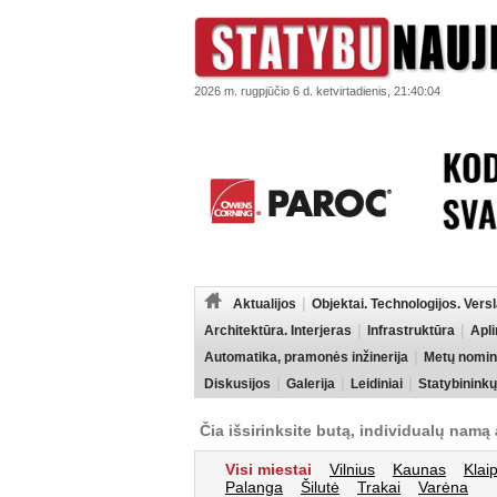
2026 m. rugpjūčio 6 d. ketvirtadienis, 21:40:04
Aktualijos
Objektai. Technologijos. Vers
Architektūra. Interjeras
Infrastruktūra
Apl
Automatika, pramonės inžinerija
Metų nomin
Diskusijos
Galerija
Leidiniai
Statybininkų
Čia išsirinksite butą, individualų namą 
Visi miestai
Vilnius
Kaunas
Klai
Palanga
Šilutė
Trakai
Varėna