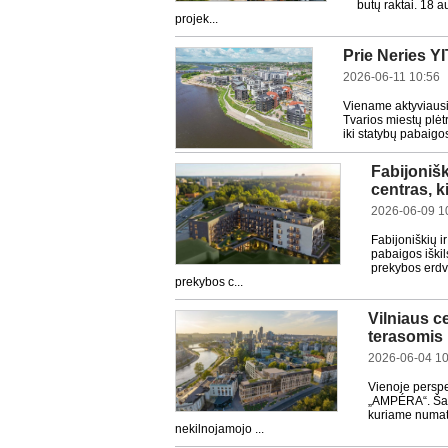
butų raktai. 18 a
projek...
Prie Neries Y
2026-06-11 10:56
Viename aktyviausi
Tvarios miestų plėt
iki statybų pabaigo
Fabijoniš
centras, k
2026-06-09 1
Fabijoniškių ir
pabaigos iški
prekybos erdvė
prekybos c...
Vilniaus c
terasomis 
2026-06-04 10
Vienoje perspe
„AMPÉRA“. Šali
kuriame numaty
nekilnojamojo ...