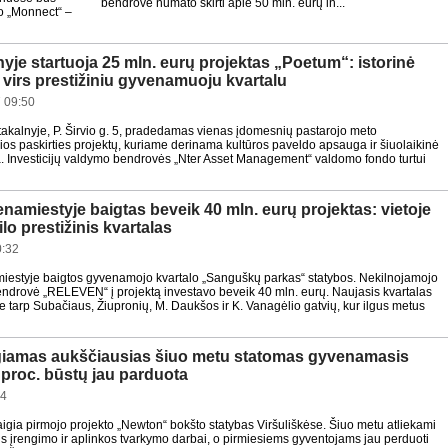
bendrovė numato skirti apie 50 mln. eurų in...
to „Monnect“ –
yje startuoja 25 mln. eurų projektas „Poetum“: istorinė
ja virs prestižiniu gyvenamuoju kvartalu
 09:50
takalnyje, P. Širvio g. 5, pradedamas vienas įdomesnių pastarojo meto
s paskirties projektų, kuriame derinama kultūros paveldo apsauga ir šiuolaikinė
a. Investicijų valdymo bendrovės „Nter Asset Management“ valdomo fondo turtui
enamiestyje baigtas beveik 40 mln. eurų projektas: vietoje
lo prestižinis kvartalas
0:32
miestyje baigtos gyvenamojo kvartalo „Sanguškų parkas“ statybos. Nekilnojamojo
bendrovė „RELEVEN“ į projektą investavo beveik 40 mln. eurų. Naujasis kvartalas
joje tarp Subačiaus, Žiupronių, M. Daukšos ir K. Vanagėlio gatvių, kur ilgus metus
igiamas aukščiausias šiuo metu statomas gyvenamasis
 proc. būstų jau parduota
44
igia pirmojo projekto „Newton“ bokšto statybas Viršuliškėse. Šiuo metu atliekami
us įrengimo ir aplinkos tvarkymo darbai, o pirmiesiems gyventojams jau perduoti