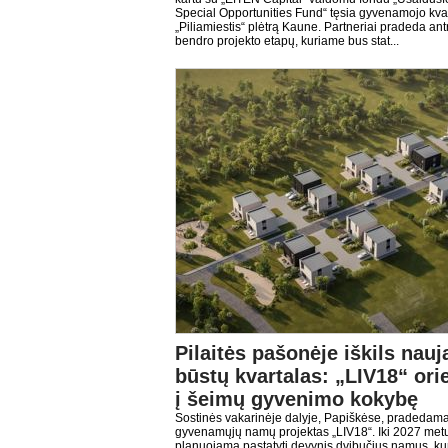
Special Opportunities Fund“ tęsia gyvenamojo kva
„Piliamiestis“ plėtrą Kaune. Partneriai pradeda antrąj
bendro projekto etapų, kuriame bus stat...
Pilaitės pašonėje iškils nauj
būstų kvartalas: „LIV18“ ori
į šeimų gyvenimo kokybę
Sostinės vakarinėje dalyje, Papiškėse, pradedam
gyvenamųjų namų projektas „LIV18“. Iki 2027 met
planuojama pastatyti devynis dvibučius namus, ku