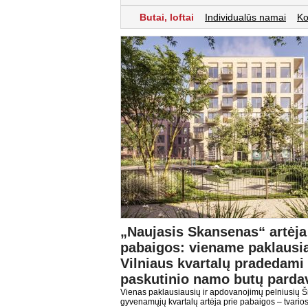
Butai, loftai
Individualūs namai
Ko
„Naujasis Skansenas“ artėja
pabaigos: viename paklausi
Vilniaus kvartalų pradedami
paskutinio namo butų parda
Vienas paklausiausių ir apdovanojimų pelniusių Š
gyvenamųjų kvartalų artėja prie pabaigos – tvarios