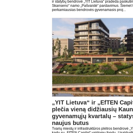
ir statybų bendrovė „YIT Lietuva“ pradeda paskuti
Skanseno“ namo „Pašvaistė“ pardavimus. Šiemet 
perkamiausias bendrovės gyvenamasis proj...
„YIT Lietuva“ ir „EfTEN Capi
plečia vieną didžiausių Kau
gyvenamųjų kvartalų – staty
naujus butus
Tvarių miestų ir infrastruktūros plėtros bendrovė „Y
kartu su „EfTEN Capital“ valdomu fondu „Usaldus