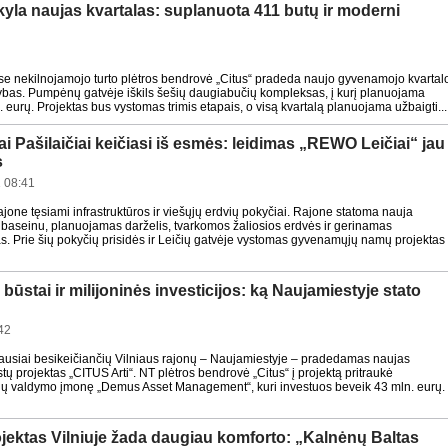
kyla naujas kvartalas: suplanuota 411 butų ir moderni
ose nekilnojamojo turto plėtros bendrovė „Citus“ pradeda naujo gyvenamojo kvartal
ybas. Pumpėnų gatvėje iškils šešių daugiabučių kompleksas, į kurį planuojama
. eurų. Projektas bus vystomas trimis etapais, o visą kvartalą planuojama užbaigti...
ai Pašilaičiai keičiasi iš esmės: leidimas „REWO Leičiai“ jau
s
 08:41
rajone tęsiami infrastruktūros ir viešųjų erdvių pokyčiai. Rajone statoma nauja
baseinu, planuojamas darželis, tvarkomos žaliosios erdvės ir gerinamas
s. Prie šių pokyčių prisidės ir Leičių gatvėje vystomas gyvenamųjų namų projektas
būstai ir milijoninės investicijos: ką Naujamiestyje stato
42
usiai besikeičiančių Vilniaus rajonų – Naujamiestyje – pradedamas naujas
 projektas „CITUS Arti“. NT plėtros bendrovė „Citus“ į projektą pritraukė
ndų valdymo įmonę „Demus Asset Management“, kuri investuos beveik 43 mln. eurų.
jektas Vilniuje žada daugiau komforto: „Kalnėnų Baltas