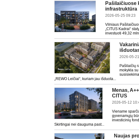
Pašilaičiuose 
infrastruktūra
2026-05-25 09:23
Vilniaus Pašilaičiu
„CITUS Kadrai“ stat
investuoti 49,32 mln
Vakarini
išduota
2026-05-21
Pašilaičių 
mokykla su 
susisiekima
„REWO Leičiai“, kuriam jau išduota...
Menas, A++ 
CITUS
2026-05-12 10:
Viename sparčia
gyvenamųjų būstų
investicinių fo
Skirtingai nei dauguma past...
Naujas pro