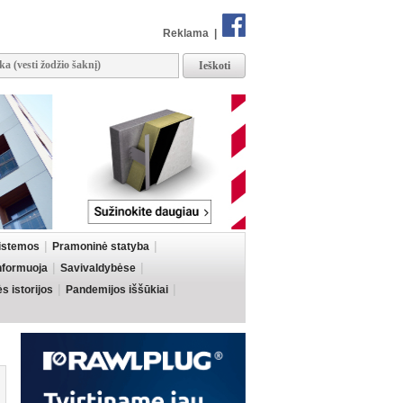
Reklama
|
sistemos
Pramoninė statyba
informuoja
Savivaldybėse
 istorijos
Pandemijos iššūkiai