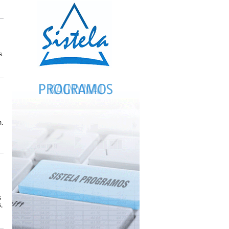
s.
m.
s
,