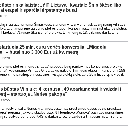
būsto rinka kaista: „YIT Lietuva“ kvartale Šnipiškėse liko
ai etapai ir sparčiai tirpstantys butai
10:25
ių ir garažų teritorija Šnipiškėse, šiandien virtusi vienu ryškiausių naujų Vilniaus
artalų, artėja prie galutinio plėtros etapo. Tvarios miestų ir infrastruktūros plėtros
T Lietuva“ „Naujojo Skanseno“ projekte, Linkmenų g. 13, užbaigė dar keturis
 startuoja 25 mln. eurų vertės konversija: „Migdolų
 – butai nuo 3 300 Eur už kv. metrą
 13:20
jo turto plėtros įmonė „Eriadas“ pradeda butų pardavimus konversijos projekte
mai“, vystomame Vilniaus Grigalaukio gatvėje. Pirmuoju etapu rinkai siūlomi 158
komercinių patalpų, o investicijos į visą projektą sieks apie 25 mln. eurų. Iš viso iki
nis būstas Vilniuje: 4 korpusai, 49 apartamentai ir vaizdai į
tį – startuoja „Neries pakopa“
 09:55
namiestyje, šalia Neries krantinės, vystomas prestižinės klasės būsto projektas
opa“ pereina į aktyvią statybų fazę. NT bendrovė „Kenova“ pasirašė generalinės
rtį su statybų bendrove KRS, o darbai turėtų prasidėti artimiausiu metu. Bendra