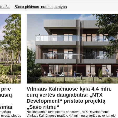
tedžai
Būsto pirkimas, nuoma, statyba
 prie
Vilniaus Kalnėnuose kyla 4,4 mln.
ausių
eurų vertės daugiabutis: „NTX
Development“ pristato projektą
vimai
„Savo ritmu“
nipiškių
Nekilnojamojo turto plėtros bendrovė „NTX Development“
 miestų plėtros
Vilniaus Kalnėnuose pradėjo 4,4 mln. eurų vertės gyvenamojo