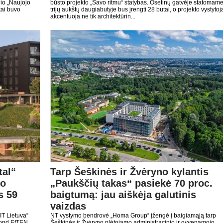
nio „Naujojo
būsto projekto „Savo ritmu“ statybas. Osetinų gatvėje statomam
tai buvo
trijų aukštų daugiabutyje bus įrengti 28 butai, o projekto vystytoj
akcentuoja ne tik architektūrin...
tal“
Tarp Šeškinės ir Žvėryno kylantis
no
„Paukščių takas“ pasiekė 70 proc.
s 59
baigtumą: jau aiškėja galutinis
vaizdas
IT Lietuva“
NT vystymo bendrovė „Homa Group“ įžengė į baigiamąją tarp
fond EfTEN
Šeškinės ir Žvėryno plėtojamo administracinio ir gyvenamojo