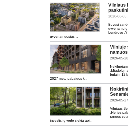
Vilniaus 
paskutini
2026-06-03 
Buvusi sandėl
gyvenamųjų kv
bendrovė „YI
gyvenamuosius ...
Vilniuje
namuose“
2026-05-28
Nekilnojamo
„Migdolų na
butai ir 12 
2027 metų pabaigos k...
Išskirti
Senamies
2026-05-27
Vilniaus Se
„Neries pak
rangos suta
investicijų vertė siekia api...