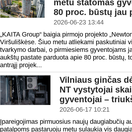
metu statomas gyv
80 proc. būstų jau
2026-06-23 13:44
„KAITA Group“ baigia pirmojo projekto „Newton
Viršuliškėse. Šiuo metu atliekami paskutiniai v
tvarkymo darbai, o pirmiesiems gyventojams jau
aukštų pastate parduota apie 80 proc. būstų, to
antrąjį projek...
Vilniaus ginčas d
NT vystytojai ska
gyventojai – triu
2026-06-17 10:21
Įpareigojimas pirmuosius naujų daugiabučių a
patalpoms pastaruoju metu sulaukia vis daugiau