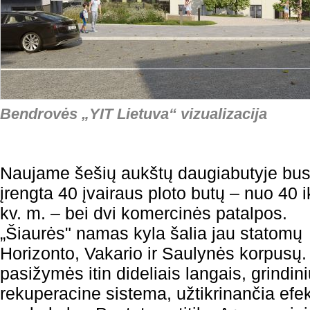
Bendrovės „YIT Lietuva“ vizualizacija
Naujame šešių aukštų daugiabutyje bu
įrengta 40 įvairaus ploto butų – nuo 40 i
kv. m. – bei dvi komercinės patalpos.
„Šiaurės" namas kyla šalia jau statomų
Horizonto, Vakario ir Saulynės korpusų
pasižymės itin dideliais langais, grindin
rekuperacine sistema, užtikrinančia efe