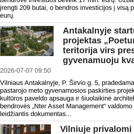
įrengti 209 butai, o bendros investicijos į visą
eurų.
Antakalnyje start
projektas „Poetu
teritorija virs pre
gyvenamuoju kva
2026-07-07 09:50
Vilniaus Antakalnyje, P. Širvio g. 5, pradeda
pastarojo meto gyvenamosios paskirties proje
kultūros paveldo apsauga ir šiuolaikinė archite
bendrovės „Nter Asset Management“ valdomo fo
leidžiantis dokumentas...
Vilniuje privalomi