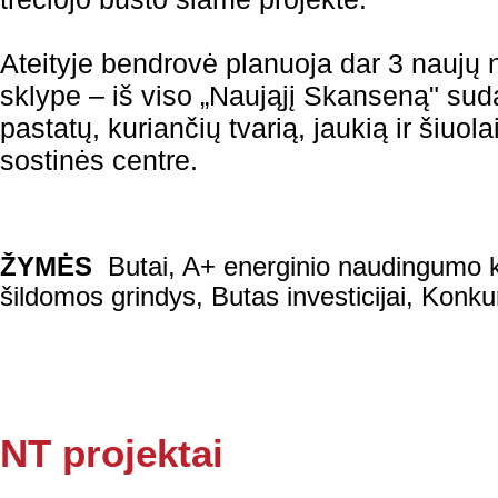
Ateityje bendrovė planuoja dar 3 naujų
sklype – iš viso „Naująjį Skanseną" su
pastatų, kuriančių tvarią, jaukią ir šiuo
sostinės centre.
ŽYMĖS
Butai
,
A+ energinio naudingumo 
šildomos grindys
,
Butas investicijai
,
Konkur
NT projektai