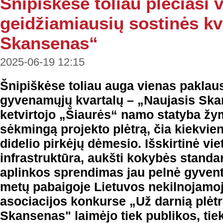
Šnipiškėse toliau plečiasi 
geidžiamiausių sostinės kv
Skansenas“
2025-06-19 12:15
Šnipiškėse toliau auga vienas paklau
gyvenamųjų kvartalų – „Naujasis Sk
ketvirtojo „Šiaurės“ namo statyba žym
sėkmingą projekto plėtrą, čia kiekvie
didelio pirkėjų dėmesio. Išskirtinė vie
infrastruktūra, aukšti kokybės standar
aplinkos sprendimas jau pelnė gyvent
metų pabaigoje Lietuvos nekilnojamoj
asociacijos konkurse „Už darnią plėt
Skansenas" laimėjo tiek publikos, tie