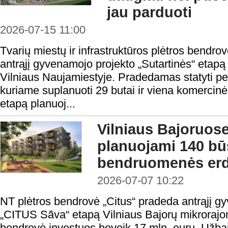
jau parduoti
2026-07-15 11:00
Tvarių miestų ir infrastruktūros plėtros bendro
antrąjį gyvenamojo projekto „Sutartinės“ etapą
Vilniaus Naujamiestyje. Pradedamas statyti p
kuriame suplanuoti 29 butai ir viena komercinė 
etapą planuoj...
Vilniaus Bajoruose
planuojami 140 būs
bendruomenės er
2026-07-07 10:22
NT plėtros bendrovė „Citus“ pradeda antrąjį 
„CITUS Sãva“ etapą Vilniaus Bajorų mikrorajon
bendrovė investuos beveik 17 mln. eurų. Užbai