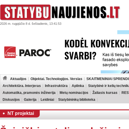
2026 m. rugpjūčio 8 d. šeštadienis, 13:41:53
Aktualijos
Objektai. Technologijos. Verslas
SKAITMENINIAI SPRENDI
Architektūra. Interjeras
Infrastruktūra
Aplinka
Statybinė ir kelių technik
Automatika, pramonės inžinerija
Metų nominacijos
Žaliasis kursas
RES
Diskusijos
Galerija
Leidiniai
Statybininkų biblioteka
NT projektai