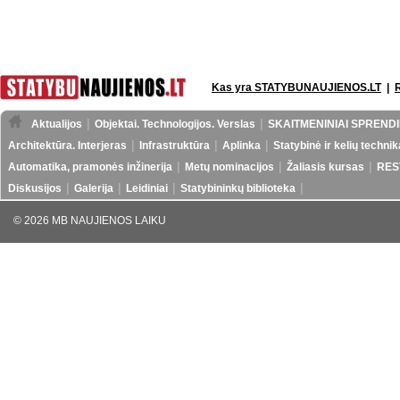
Kas yra STATYBUNAUJIENOS.LT
|
Aktualijos
Objektai. Technologijos. Verslas
SKAITMENINIAI SPRENDI
Architektūra. Interjeras
Infrastruktūra
Aplinka
Statybinė ir kelių technik
Automatika, pramonės inžinerija
Metų nominacijos
Žaliasis kursas
RES
Diskusijos
Galerija
Leidiniai
Statybininkų biblioteka
© 2026 MB NAUJIENOS LAIKU