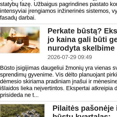
statybų fazę. Užbaigus pagrindines pastato ko
intensyviai įrengiamos inžinerinės sistemos, v
fasadų darbai.
Perkate būstą? Eksp
jo kaina gali būti 
nurodyta skelbime
2026-07-29 09:49
Būsto įsigijimas daugeliui žmonių yra vienas s
sprendimų gyvenime. Vis dėlto planuojant pirk
dėmesio skiriama pradiniam įnašui ir mėnesine
išlaidos lieka neįvertintos. Ekspertai atkreipia
prisideda ne t...
Pilaitės pašonėje 
būstų kvartalas: 