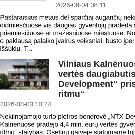
2026-08-04 08:11
Pastaraisiais metais dėl sparčiai augančių nek
didmiesčiuose vis daugiau gyventojų pradeda s
priemiesčiuose ar mažesniuose miestuose. Nors
o paklausą palaiko įvairūs veiksniai, būsto į
iššūkiu. T...
Vilniaus Kalnėnuos
vertės daugiabuti
Development“ pris
ritmu“
2026-08-03 10:24
Nekilnojamojo turto plėtros bendrovė „NTX De
Kalnėnuose pradėjo 4,4 mln. eurų vertės gyve
ritmu“ statybas. Osetinų gatvėje statomame tri