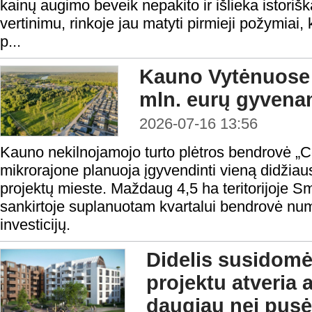
kainų augimo beveik nepakito ir išlieka istoriš
vertinimu, rinkoje jau matyti pirmieji požymiai,
p...
Kauno Vytėnuose
mln. eurų gyvena
2026-07-16 13:56
Kauno nekilnojamojo turto plėtros bendrovė „
mikrorajone planuoja įgyvendinti vieną didžia
projektų mieste. Maždaug 4,5 ha teritorijoje Smi
sankirtoje suplanuotam kvartalui bendrovė numa
investicijų.
Didelis susidomė
projektu atveria a
daugiau nei pusė