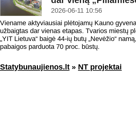
dar vieną „Piliamie
2026-06-11 10:56
Viename aktyviausiai plėtojamų Kauno gyvenam
užbaigtas dar vienas etapas. Tvarios miestų pl
„YIT Lietuva“ baigė 44-ių butų „Nevėžio“ namą,
pabaigos parduota 70 proc. būstų.
Statybunaujienos.lt
»
NT projektai