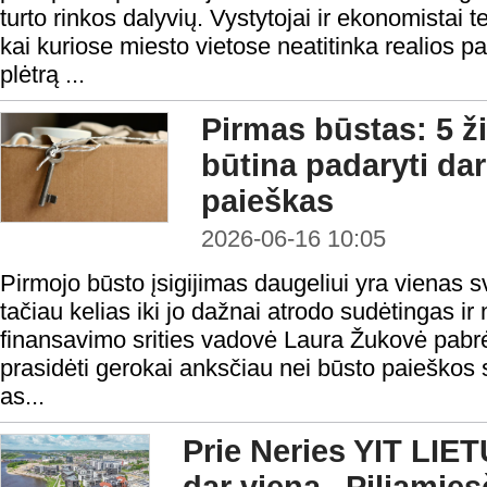
turto rinkos dalyvių. Vystytojai ir ekonomistai 
kai kuriose miesto vietose neatitinka realios 
plėtrą ...
Pirmas būstas: 5 ž
būtina padaryti da
paieškas
2026-06-16 10:05
Pirmojo būsto įsigijimas daugeliui yra vienas sv
tačiau kelias iki jo dažnai atrodo sudėtingas i
finansavimo srities vadovė Laura Žukovė pabrė
prasidėti gerokai anksčiau nei būsto paieškos
as...
Prie Neries YIT LIET