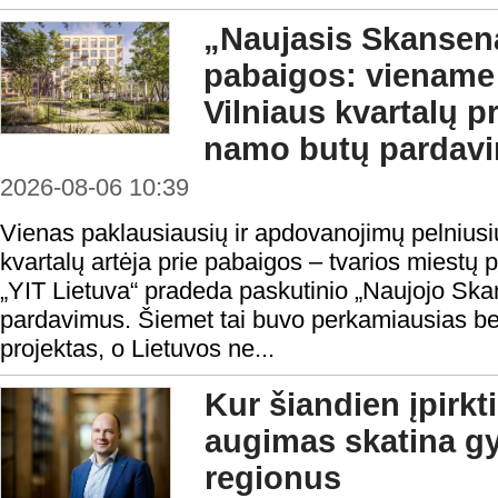
„Naujasis Skansena
pabaigos: viename
Vilniaus kvartalų 
namo butų pardavi
2026-08-06 10:39
Vienas paklausiausių ir apdovanojimų pelnius
kvartalų artėja prie pabaigos – tvarios miestų 
„YIT Lietuva“ pradeda paskutinio „Naujojo Sk
pardavimus. Šiemet tai buvo perkamiausias 
projektas, o Lietuvos ne...
Kur šiandien įpirkt
augimas skatina gy
regionus