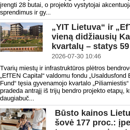
įrengti 28 butai, o projekto vystytojai akcentuoj
sprendimus ir gy...
„YIT Lietuva“ ir „E
vieną didžiausių 
kvartalų – statys 5
2026-07-30 10:46
Tvarių miestų ir infrastruktūros plėtros bendrov
„EfTEN Capital“ valdomu fondu „Usaldusfond 
Fund“ tęsia gyvenamojo kvartalo „Piliamiestis“
pradeda antrąjį iš trijų bendro projekto etapų,
daugiabuč...
Būsto kainos Liet
šovė 177 proc.: į