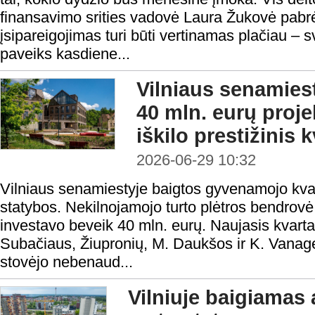
finansavimo srities vadovė Laura Žukovė pabrė
įsipareigojimas turi būti vertinamas plačiau – sv
paveiks kasdiene...
Vilniaus senamiest
40 mln. eurų proje
iškilo prestižinis 
2026-06-29 10:32
Vilniaus senamiestyje baigtos gyvenamojo kva
statybos. Nekilnojamojo turto plėtros bendrov
investavo beveik 40 mln. eurų. Naujasis kvartalas
Subačiaus, Žiupronių, M. Daukšos ir K. Vanagėl
stovėjo nebenaud...
Vilniuje baigiamas