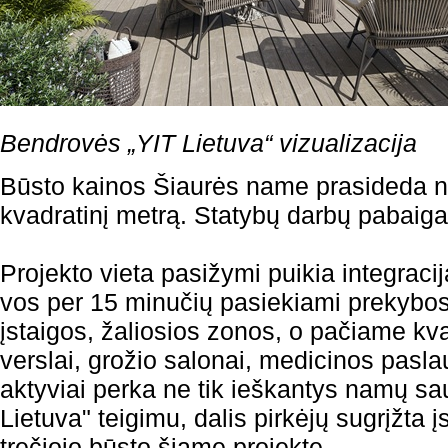
Bendrovės „YIT Lietuva“ vizualizacija
Būsto kainos Šiaurės name prasideda 
kvadratinį metrą. Statybų darbų pabaig
Projekto vieta pasižymi puikia integracij
vos per 15 minučių pasiekiami prekybos
įstaigos, žaliosios zonos, o pačiame kvar
verslai, grožio salonai, medicinos pasla
aktyviai perka ne tik ieškantys namų sau,
Lietuva" teigimu, dalis pirkėjų sugrįžta įs
trečiojo būsto šiame projekte.