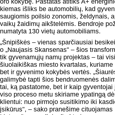
oro kokybę. Pastatas atitiks A+ energin
kiemas išliks be automobilių, kad gyven
saugiomis poilsio zonomis, želdynais, a
vaikų žaidimų aikštelėmis. Bendroje po
numatyta 130 vietų automobiliams.
„Šnipiškės – vienas sparčiausiai besikei
o „Naujasis Skansenas" – šios transform
tik gyvenamųjų namų projektas – tai vis
šiuolaikiškas miesto kvartalas, kuriame 
bet ir gyvenimo kokybės vertės. „Šiaur
galimybė tapti šios bendruomenės dalim
tai, ką pastatome, bet ir kaip gyventojai 
viso proceso metu skiriame ypatingą d
klientui: nuo pirmojo susitikimo iki kas
įsikūrus", – sako pranešime cituojamas