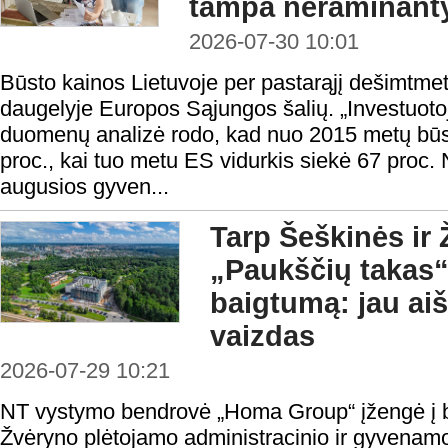
tampa neraminant
2026-07-30 10:01
Būsto kainos Lietuvoje per pastarąjį dešimtmet
daugelyje Europos Sąjungos šalių. „Investuotojui
duomenų analizė rodo, kad nuo 2015 metų būs
proc., kai tuo metu ES vidurkis siekė 67 proc. N
augusios gyven...
Tarp Šeškinės ir 
„Paukščių takas“
baigtumą: jau aiš
vaizdas
2026-07-29 10:21
NT vystymo bendrovė „Homa Group“ įžengė į b
Žvėryno plėtojamo administracinio ir gyvenamo