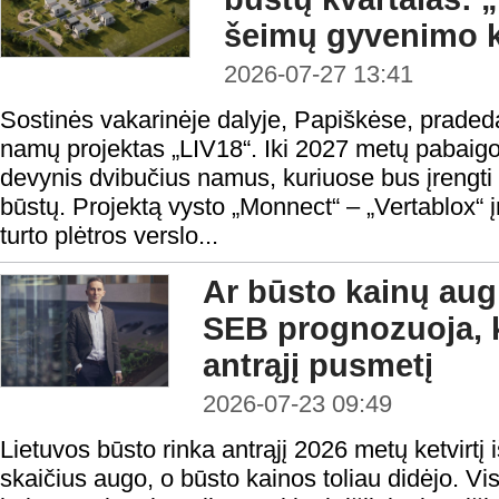
šeimų gyvenimo 
2026-07-27 13:41
Sostinės vakarinėje dalyje, Papiškėse, prad
namų projektas „LIV18“. Iki 2027 metų pabaigo
devynis dvibučius namus, kuriuose bus įrengti 
būstų. Projektą vysto „Monnect“ – „Vertablox“
turto plėtros verslo...
Ar būsto kainų aug
SEB prognozuoja, k
antrąjį pusmetį
2026-07-23 09:49
Lietuvos būsto rinka antrąjį 2026 metų ketvirtį 
skaičius augo, o būsto kainos toliau didėjo. Vis