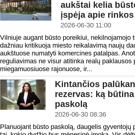
aukštai kelia būst
įspėja apie rinko
2026-06-30 11:00
Vilniuje augant būsto poreikiui, nekilnojamojo t
dažniau kritikuoja miesto reikalavimą naujų d
aukštuose numatyti komercines patalpas. Anot 
reguliavimas ne visur atitinka realų paklausos 
miegamuosiuose rajonuose, ir...
Kintančios palūkano
rezervas: ką būtina
paskolą
2026-06-30 08:36
Planuojant būsto paskolą, daugelis gyventojų p
tai, kokio dydžio bus mėnesinė įmoka. Vis dėl