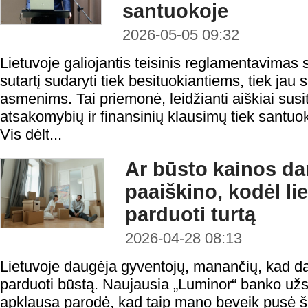
santuokoje
2026-05-05 09:32
Lietuvoje galiojantis teisinis reglamentavimas
sutartį sudaryti tiek besituokiantiems, tiek ja
asmenims. Tai priemonė, leidžianti aiškiai susit
atsakomybių ir finansinių klausimų tiek santuok
Vis dėlt...
Ar būsto kainos da
paaiškino, kodėl li
parduoti turtą
2026-04-28 08:13
Lietuvoje daugėja gyventojų, manančių, kad d
parduoti būstą. Naujausia „Luminor“ banko užs
apklausa parodė, kad taip mano beveik pusė š