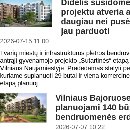
Didelis susidomė
projektu atveria a
daugiau nei pusė
jau parduoti
2026-07-15 11:00
Tvarių miestų ir infrastruktūros plėtros bendro
antrąjį gyvenamojo projekto „Sutartinės“ etapą
Vilniaus Naujamiestyje. Pradedamas statyti p
kuriame suplanuoti 29 butai ir viena komercinė 
etapą planuoj...
Vilniaus Bajoruose
planuojami 140 būs
bendruomenės er
2026-07-07 10:22