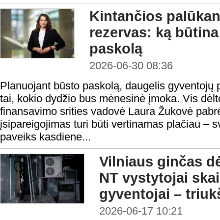
Kintančios palūkano
rezervas: ką būtina
paskolą
2026-06-30 08:36
Planuojant būsto paskolą, daugelis gyventojų p
tai, kokio dydžio bus mėnesinė įmoka. Vis dėl
finansavimo srities vadovė Laura Žukovė pabrė
įsipareigojimas turi būti vertinamas plačiau – sv
paveiks kasdiene...
Vilniaus ginčas d
NT vystytojai ska
gyventojai – triu
2026-06-17 10:21