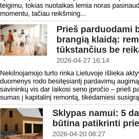
teigimu, tokias nuotaikas lemia noras pasinaudo
momentu, tačiau reikšming...
Prieš parduodami 
brangią klaidą: rem
tūkstančius be reik
2026-04-27 16:14
Nekilnojamojo turto rinka Lietuvoje išlieka akty
duomenys rodo besitęsiantį pardavimų augimą.
savininkų vis dar laikosi seno įpročio – prieš 
sumas į kapitalinį remontą, tikėdamiesi susigrąž
Sklypas namui: 5 da
būtina patikrinti pri
2026-04-20 08:27