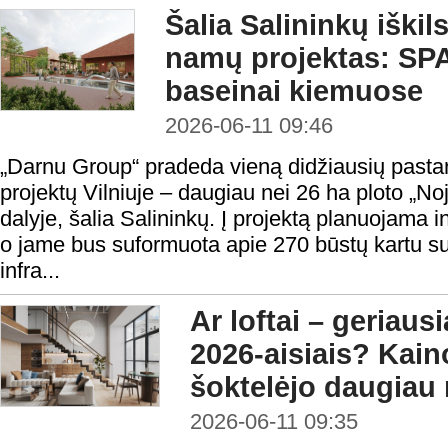
Šalia Salininkų iškil
namų projektas: SPA,
baseinai kiemuose
2026-06-11 09:46
„Darnu Group“ pradeda vieną didžiausių pasta
projektų Vilniuje – daugiau nei 26 ha ploto „Noj
dalyje, šalia Salininkų. Į projektą planuojama i
o jame bus suformuota apie 270 būstų kartu su
infra...
Ar loftai – geriausi
2026-aisiais? Kain
šoktelėjo daugiau 
2026-06-11 09:35