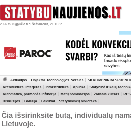
2026 m. rugpjūčio 8 d. šeštadienis, 21:11:32
Aktualijos
Objektai. Technologijos. Verslas
SKAITMENINIAI SPRENDI
Architektūra. Interjeras
Infrastruktūra
Aplinka
Statybinė ir kelių technik
Automatika, pramonės inžinerija
Metų nominacijos
Žaliasis kursas
RES
Diskusijos
Galerija
Leidiniai
Statybininkų biblioteka
Čia išsirinksite butą, individualų nam
Lietuvoje.