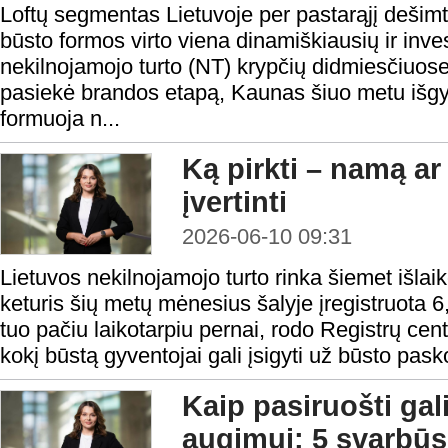
Loftų segmentas Lietuvoje per pastarąjį dešimtm
būsto formos virto viena dinamiškiausių ir inv
nekilnojamojo turto (NT) krypčių didmiesčiuose. 
pasiekė brandos etapą, Kaunas šiuo metu išgy
formuoja n...
Ką pirkti – namą a
įvertinti
2026-06-10 09:31
Lietuvos nekilnojamojo turto rinka šiemet išla
keturis šių metų mėnesius šalyje įregistruota 6
tuo pačiu laikotarpiu pernai, rodo Registrų cen
kokį būstą gyventojai gali įsigyti už būsto pasko
Kaip pasiruošti g
augimui: 5 svarbūs