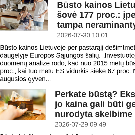
Būsto kainos Liet
šovė 177 proc.: į
tampa neraminant
2026-07-30 10:01
Būsto kainos Lietuvoje per pastarąjį dešimtmet
daugelyje Europos Sąjungos šalių. „Investuotojui
duomenų analizė rodo, kad nuo 2015 metų būs
proc., kai tuo metu ES vidurkis siekė 67 proc. N
augusios gyven...
Perkate būstą? Eksp
jo kaina gali būti 
nurodyta skelbime
2026-07-29 09:49