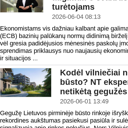
turėtojams
2026-06-04 08:13
Ekonomistams vis dažniau kalbant apie galim
(ECB) bazinių palūkanų normų didinimą birželį,
vėl gresia padidėjusios mėnesinės paskolų įmo
sprendimas priklausys nuo naujausių ekonomini
ir situacijos ...
Kodėl vilniečiai 
būsto? NT eksper
netikėtą gegužės
2026-06-01 13:49
Gegužę Lietuvos pirminėje būsto rinkoje išryšk
rekordines aukštumas pasiekusi pasiūla ir sulė
signalizuoja apie rinkos pokyčius. Nors Vilniuj