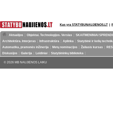
Kas yra STATYBUNAUJIENOS.LT
|
Aktualijos
Objektai. Technologijos. Verslas
SKAITMENINIAI SPRENDI
Architektūra. Interjeras
Infrastruktūra
Aplinka
Statybinė ir kelių technik
Automatika, pramonės inžinerija
Metų nominacijos
Žaliasis kursas
RES
Diskusijos
Galerija
Leidiniai
Statybininkų biblioteka
© 2026 MB NAUJIENOS LAIKU