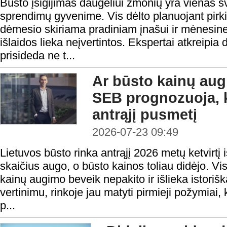
Būsto įsigijimas daugeliui žmonių yra vienas s
sprendimų gyvenime. Vis dėlto planuojant pirk
dėmesio skiriama pradiniam įnašui ir mėnesine
išlaidos lieka neįvertintos. Ekspertai atkreipia
prisideda ne t...
Ar būsto kainų aug
SEB prognozuoja, k
antrąjį pusmetį
2026-07-23 09:49
Lietuvos būsto rinka antrąjį 2026 metų ketvirtį 
skaičius augo, o būsto kainos toliau didėjo. Vis
kainų augimo beveik nepakito ir išlieka istoriš
vertinimu, rinkoje jau matyti pirmieji požymiai,
p...