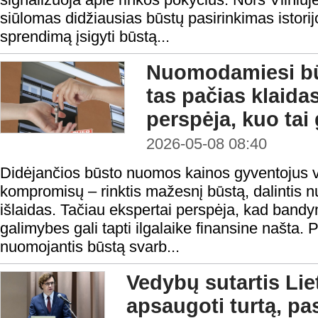
siūlomas didžiausias būstų pasirinkimas istorij
sprendimą įsigyti būstą...
Nuomodamiesi bū
tas pačias klaida
perspėja, kuo tai 
2026-05-08 08:40
Didėjančios būsto nuomos kainos gyventojus vi
kompromisų – rinktis mažesnį būstą, dalintis n
išlaidas. Tačiau ekspertai perspėja, kad band
galimybes gali tapti ilgalaike finansine našta. 
nuomojantis būstą svarb...
Vedybų sutartis Lie
apsaugoti turtą, pas