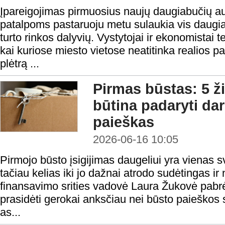
Įpareigojimas pirmuosius naujų daugiabučių a
patalpoms pastaruoju metu sulaukia vis daugiau
turto rinkos dalyvių. Vystytojai ir ekonomistai 
kai kuriose miesto vietose neatitinka realios 
plėtrą ...
Pirmas būstas: 5 ž
būtina padaryti da
paieškas
2026-06-16 10:05
Pirmojo būsto įsigijimas daugeliui yra vienas sv
tačiau kelias iki jo dažnai atrodo sudėtingas i
finansavimo srities vadovė Laura Žukovė pabrė
prasidėti gerokai anksčiau nei būsto paieškos
as...