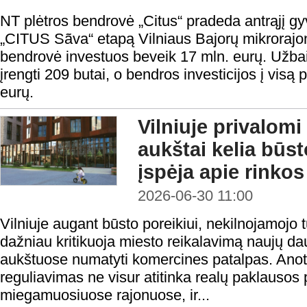
NT plėtros bendrovė „Citus“ pradeda antrąjį 
„CITUS Sãva“ etapą Vilniaus Bajorų mikrorajon
bendrovė investuos beveik 17 mln. eurų. Užbai
įrengti 209 butai, o bendros investicijos į visą
eurų.
Vilniuje privalomi
aukštai kelia būst
įspėja apie rinko
2026-06-30 11:00
Vilniuje augant būsto poreikiui, nekilnojamojo t
dažniau kritikuoja miesto reikalavimą naujų d
aukštuose numatyti komercines patalpas. Anot 
reguliavimas ne visur atitinka realų paklausos 
miegamuosiuose rajonuose, ir...