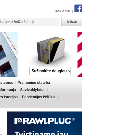
Reklama
|
sistemos
Pramoninė statyba
informuoja
Savivaldybėse
 istorijos
Pandemijos iššūkiai