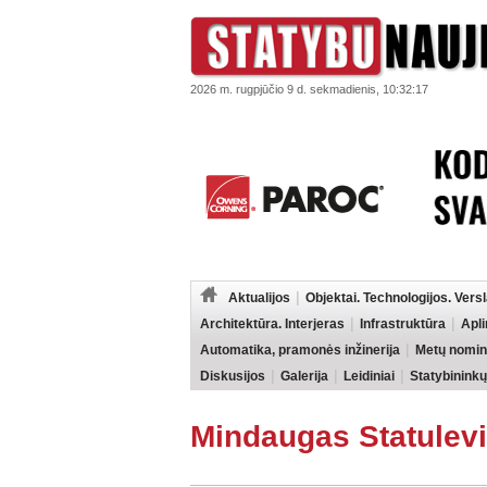
2026 m. rugpjūčio 9 d. sekmadienis, 10:32:17
Aktualijos
Objektai. Technologijos. Vers
Architektūra. Interjeras
Infrastruktūra
Apl
Automatika, pramonės inžinerija
Metų nomin
Diskusijos
Galerija
Leidiniai
Statybininkų
Mindaugas Statulevi