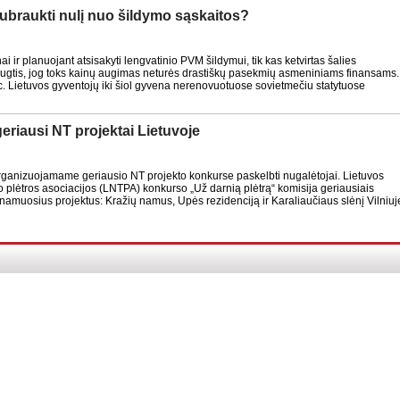
nubraukti nulį nuo šildymo sąskaitos?
i ir planuojant atsisakyti lengvatinio PVM šildymui, tik kas ketvirtas šalies
augtis, jog toks kainų augimas neturės drastiškų pasekmių asmeniniams finansams.
. Lietuvos gyventojų iki šiol gyvena nerenovuotuose sovietmečiu statytuose
riausi NT projektai Lietuvoje
ganizuojamame geriausio NT projekto konkurse paskelbti nugalėtojai. Lietuvos
o plėtros asociacijos (LNTPA) konkurso „Už darnią plėtrą“ komisija geriausiais
enamuosius projektus: Kražių namus, Upės rezidenciją ir Karaliaučiaus slėnį Vilniuj