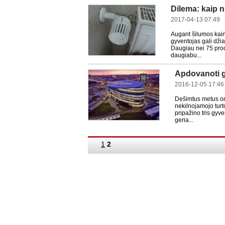
Dilema: kaip 
2017-04-13 07:49
Augant šilumos kaina
gyventojas gali dži
Daugiau nei 75 proc
daugiabu...
Apdovanoti ge
2016-12-05 17:46
Dešimtus metus or
nekilnojamojo turt
pripažino tris gyv
geria...
1
2