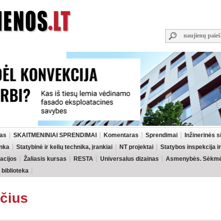
las
SKAITMENINIAI SPRENDIMAI
Komentaras
Sprendimai
Inžinerinės 
inka
Statybinė ir kelių technika, įrankiai
NT projektai
Statybos inspekcija 
acijos
Žaliasis kursas
RESTA
Universalus dizainas
Asmenybės. Sėkmės
 biblioteka
čius