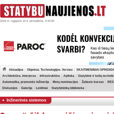
2026 m. rugpjūčio 10 d. pirmadienis, 9:34:06
Aktualijos
Objektai. Technologijos. Verslas
SKAITMENINIAI SPRENDI
Architektūra. Interjeras
Infrastruktūra
Aplinka
Statybinė ir kelių technik
Automatika, pramonės inžinerija
Metų nominacijos
Žaliasis kursas
RES
Diskusijos
Galerija
Leidiniai
Statybininkų biblioteka
Inžinerinės sistemos