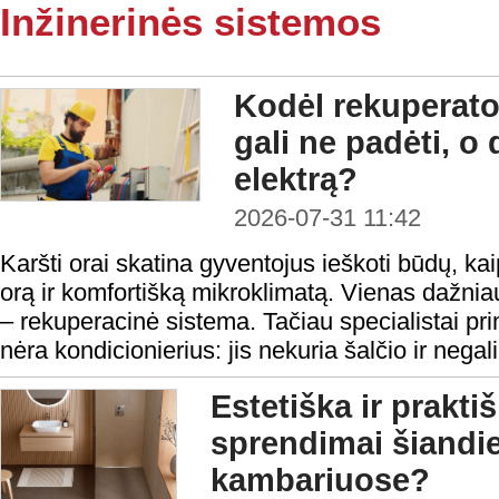
Inžinerinės sistemos
Kodėl rekuperato
gali ne padėti, o 
elektrą?
2026-07-31 11:42
Karšti orai skatina gyventojus ieškoti būdų, ka
orą ir komfortišką mikroklimatą. Vienas dažni
– rekuperacinė sistema. Tačiau specialistai pr
nėra kondicionierius: jis nekuria šalčio ir negal
Estetiška ir prakt
sprendimai šiandi
kambariuose?