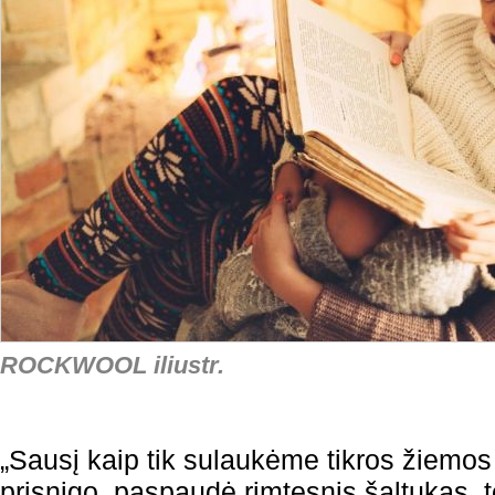
ROCKWOOL iliustr.
„Sausį kaip tik sulaukėme tikros žiemos
prisnigo, paspaudė rimtesnis šaltukas, 