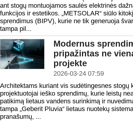
ant stogų montuojamos saulės elektrinės daž
funkcijos ir estetikos. „METSOLAR“ siūlo kitokį
sprendimus (BIPV), kurie ne tik generuoja švari
tampa pil...
Modernus sprendim
pripažintas ne vie
projekte
2026-03-24 07:59
Architektams kuriant vis sudėtingesnes stogų kon
projektuotojai ieško sprendimų, kurie leistų nea
patikimą lietaus vandens surinkimą ir nuvedim
tampa „Geberit Pluvia“ lietaus nuotekų sistema 
pranašumų, ...