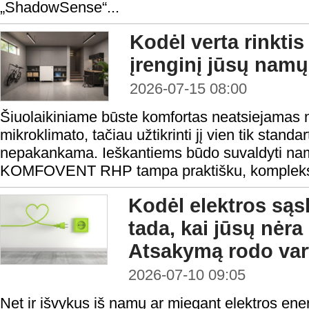
„ShadowSense“...
Kodėl verta rink
įrenginį jūsų namų
2026-07-15 08:00
Šiuolaikiniame būste komfortas neatsiejamas 
mikroklimato, tačiau užtikrinti jį vien tik standa
nepakankama. Ieškantiems būdo suvaldyti namų
KOMFOVENT RHP tampa praktišku, kompleks
Kodėl elektros sąs
tada, kai jūsų nėr
Atsakymą rodo var
2026-07-10 09:05
Net ir išvykus iš namų ar miegant elektros ene