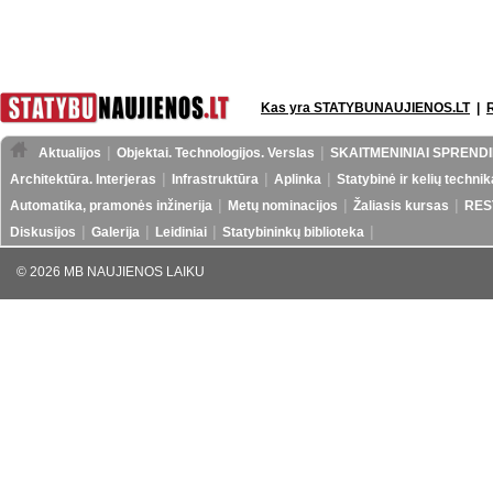
Kas yra STATYBUNAUJIENOS.LT
|
Aktualijos
Objektai. Technologijos. Verslas
SKAITMENINIAI SPRENDI
Architektūra. Interjeras
Infrastruktūra
Aplinka
Statybinė ir kelių technik
Automatika, pramonės inžinerija
Metų nominacijos
Žaliasis kursas
RES
Diskusijos
Galerija
Leidiniai
Statybininkų biblioteka
© 2026 MB NAUJIENOS LAIKU