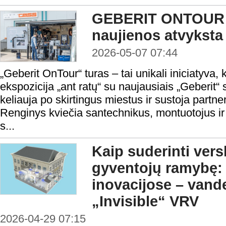
GEBERIT ONTOUR –
naujienos atvyksta
2026-05-07 07:44
„Geberit OnTour“ turas – tai unikali iniciatyva, 
ekspozicija „ant ratų“ su naujausiais „Geberit“
keliauja po skirtingus miestus ir sustoja partne
Renginys kviečia santechnikus, montuotojus ir k
s...
Kaip suderinti vers
gyventojų ramybę: 
inovacijose – vand
„Invisible“ VRV
2026-04-29 07:15