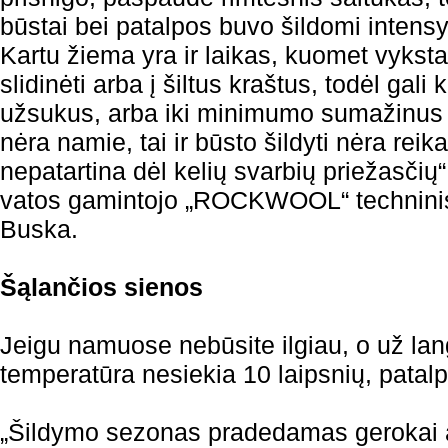
būstai bei patalpos buvo šildomi intensy
Kartu žiema yra ir laikas, kuomet vyks
slidinėti arba į šiltus kraštus, todėl gali
užsukus, arba iki minimumo sumažinus 
nėra namie, tai ir būsto šildyti nėra reika
nepatartina dėl kelių svarbių priežasčių“
vatos gamintojo „ROCKWOOL“ techninis
Buska.
Šąlančios sienos
Jeigu namuose nebūsite ilgiau, o už lan
temperatūra nesiekia 10 laipsnių, patalpo
„Šildymo sezonas pradedamas gerokai a