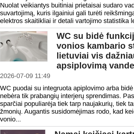
Nuolat veikiantys buitiniai prietaisai sudaro va
suvartojimą, kuris ilgainiui gali turėti reikšmin
elektros skaitikliai ir detali vartojimo statistika
WC su bidė funkci
vonios kambario s
lietuviai vis dažni
apsiplovimą vand
2026-07-09 11:49
WC puodai su integruota apiplovimo arba bidė f
nebėra tik prabangių interjerų sprendimas. Pas
sparčiai populiarėja tiek tarp naujakurių, tiek 
žmonių. Augantis susidomėjimas rodo, kad keiči
vonio...