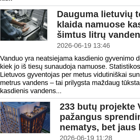
Dauguma lietuvių t
klaida namuose ka
šimtus litrų vande
2026-06-19 13:46
Vanduo yra neatsiejama kasdienio gyvenimo dal
kiek jo iš tiesų sunaudoja namuose. Statistik
Lietuvos gyventojas per metus vidutiniškai su
metrus vandens – tai prilygsta maždaug tūksta
kasdienis vandens...
233 butų projekte V
pažangus sprendim
nematys, bet jaus
2026-06-19 11:28