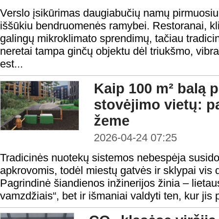
Verslo įsikūrimas daugiabučių namų pirmuosi
iššūkiu bendruomenės ramybei. Restoranai, klin
galingų mikroklimato sprendimų, tačiau tradicini
neretai tampa ginčų objektu dėl triukšmo, vibra
est...
Kaip 100 m² balą p
stovėjimo vietų: p
žeme
2026-04-24 07:25
Tradicinės nuotekų sistemos nebespėja susido
apkrovomis, todėl miestų gatvės ir sklypai vis 
Pagrindinė šiandienos inžinerijos žinia – lietaus
vamzdžiais“, bet ir išmaniai valdyti ten, kur jis 