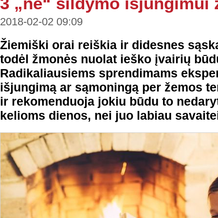
3 „ne“ šildymo išjungimui
2018-02-02 09:09
Žiemiški orai reiškia ir didesnes sąsk
todėl žmonės nuolat ieško įvairių būd
Radikaliausiems sprendimams ekspert
išjungimą ar sąmoningą per žemos t
ir rekomenduoja jokiu būdu to nedaryt
kelioms dienos, nei juo labiau savaitei