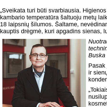
„Sveikata turi būti svarbiausia. Higie
kambario temperatūra šaltuoju metų laik
18 laipsnių šilumos. Šaltame, nevėdina
kauptis drėgmė, kuri apgadins sienas, lu
Nuotr
techni
Buska
Pasak j
ir sie
konden
„Tokia
nusilup
kosmet