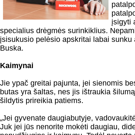
patalp
patalp
įsigyti
specialius drėgmės surinkiklius. Nepami
įsisukusio pelėsio apskritai labai sunku a
Buska.
Kaimynai
Jie ypač greitai pajunta, jei sienomis be
butas yra šaltas, nes jis ištraukia šilum
šildytis prireikia patiems.
„Jei gyvenate daugiabutyje, vadovaukitė
Juk jei jūs nenorite mokėti daugiau, di