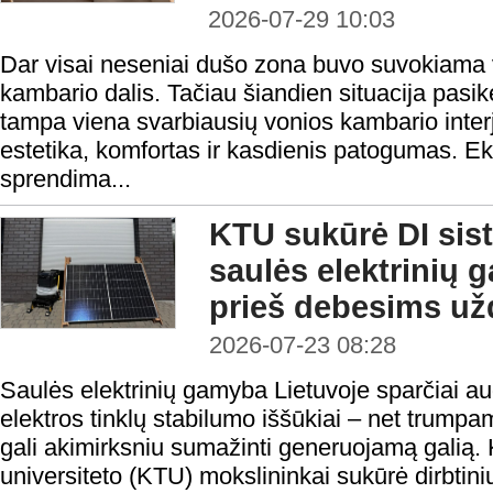
2026-07-29 10:03
Dar visai neseniai dušo zona buvo suvokiama v
kambario dalis. Tačiau šiandien situacija pasi
tampa viena svarbiausių vonios kambario interje
estetika, komfortas ir kasdienis patogumas. Ek
sprendima...
KTU sukūrė DI sis
saulės elektrinių g
prieš debesims už
2026-07-23 08:28
Saulės elektrinių gamyba Lietuvoje sparčiai aug
elektros tinklų stabilumo iššūkiai – net trum
gali akimirksniu sumažinti generuojamą galią.
universiteto (KTU) mokslininkai sukūrė dirbtini