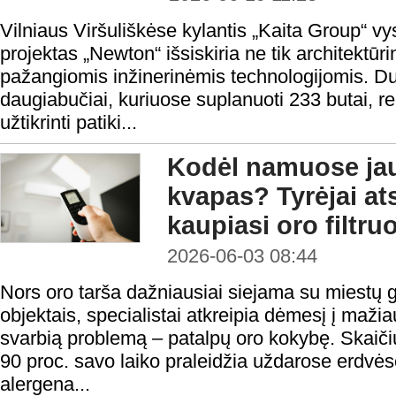
Vilniaus Viršuliškėse kylantis „Kaita Group“
projektas „Newton“ išsiskiria ne tik architektūri
pažangiomis inžinerinėmis technologijomis. Du
daugiabučiai, kuriuose suplanuoti 233 butai, re
užtikrinti patiki...
Kodėl namuose ja
kvapas? Tyrėjai ats
kaupiasi oro filtru
2026-06-03 08:44
Nors oro tarša dažniausiai siejama su miestų 
objektais, specialistai atkreipia dėmesį į maž
svarbią problemą – patalpų oro kokybę. Skaič
90 proc. savo laiko praleidžia uždarose erdvėse
alergena...