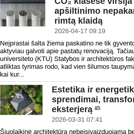
CO₂ klasėse viršij
apšiltinimo nepakan
rimtą klaidą
2026-04-17 09:19
Neįprastai šalta žiema paskatino ne tik gyventoj
aktyviau galvoti apie pastatų renovaciją. Tači
universiteto (KTU) Statybos ir architektūros fa
atliktas tyrimas rodo, kad vien šilumos taupy
kai kur...
Estetika ir energe
sprendimai, transf
eksterjerą
2026-03-31 07:41
Šiuolaikinė architektūra nebeįsivaizduojama be