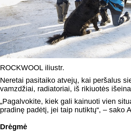
ROCKWOOL iliustr.
Neretai pasitaiko atvejų, kai peršalus 
vamzdžiai, radiatoriai, iš rikiuotės išeina 
„Pagalvokite, kiek gali kainuoti vien sit
pradinę padėtį, jei taip nutiktų“, – sako 
Drėgmė