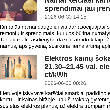
Namai keičiasi kar
sprendimai jau įre
2026-06-30 14:15
Išmanūs namai daugeliui vis dar asocijuojasi su
remontu ir sprendimais, kuriuos būtina numatyti
Tačiau reali kasdienybė dažnai atrodo kitaip. 
namus, apsigyvena, susikuria jiems artimą aplink
Elektros kainų šok
21.30–21.45 val. el
ct/kWh
2026-06-30 08:26
Lietuvoje įsivyravę karščiai smarkiai padidino e
kartu – ir kainas biržoje. Jau šį vakarą gyventoj
susietus elektros planus, už elektrą trumpam