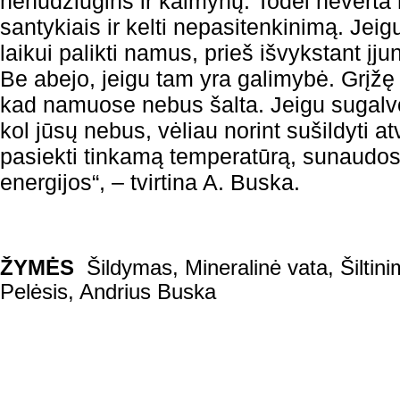
nenudžiugins ir kaimynų. Todėl neverta 
santykiais ir kelti nepasitenkinimą. Jei
laikui palikti namus, prieš išvykstant įj
Be abejo, jeigu tam yra galimybė. Grįžę n
kad namuose nebus šalta. Jeigu sugalvos
kol jūsų nebus, vėliau norint sušildyti at
pasiekti tinkamą temperatūrą, sunaudos
energijos“, – tvirtina A. Buska.
ŽYMĖS
Šildymas
,
Mineralinė vata
,
Šiltin
Pelėsis
,
Andrius Buska