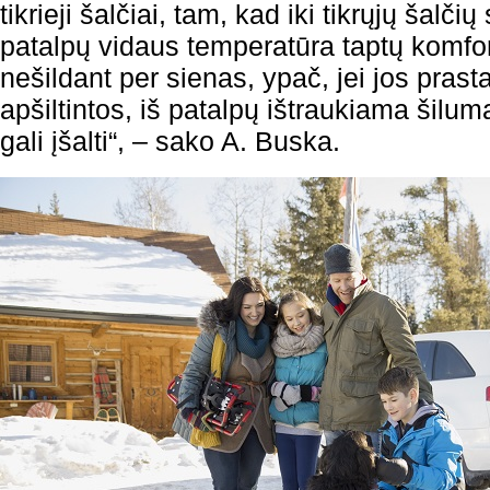
tikrieji šalčiai, tam, kad iki tikrųjų šalčių
patalpų vidaus temperatūra taptų komfo
nešildant per sienas, ypač, jei jos pras
apšiltintos, iš patalpų ištraukiama šilum
gali įšalti“, – sako A. Buska.