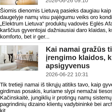
2026-06-26 09:10
Šiomis dienomis Lietuvą pasieks daugiau kaip 3
daugelyje namų visu pajėgumu veiks oro kondic
„Elektrum Lietuva“ produktų vadovės Eglės Afa
karščius gyventojai dažniausiai daro klaidas, k
komforto, bet ir ger...
Kai namai gražūs ti
įrengimo klaidos, k
apsigyvenus
2026-06-22 10:31
Tik tretieji namai iš tikrųjų atitiks tavo, kaip gy
girdimas posakis, kuriame slypi nemažai tiesos
Kačinskaitė, jungiklių ir protingų namų sistem
pagrindinių dizaino klientų vadybininkė bei arc
kit...