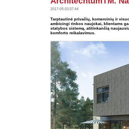
ArchitechtumTM. Nam
2017-05-03 07:44
Tarptautinė privačių, komercinių ir vi
ambicingi rinkos naujokai, klientams gal
statybos sistemą, atitinkančią naujausi
komforto reikalavimus.