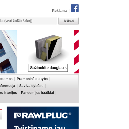
Reklama
|
sistemos
Pramoninė statyba
informuoja
Savivaldybėse
 istorijos
Pandemijos iššūkiai