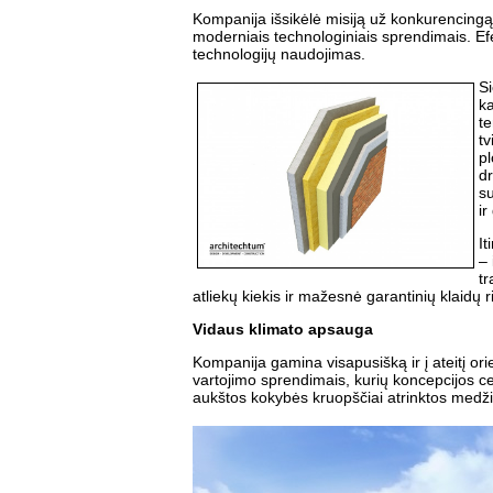
Kompanija išsikėlė misiją už konkurencingą
moderniais technologiniais sprendimais. Efe
technologijų naudojimas.
S
ka
te
tv
pl
d
su
ir
I
– 
tr
atliekų kiekis ir mažesnė garantinių klaidų r
Vidaus klimato apsauga
Kompanija gamina visapusišką ir į ateitį or
vartojimo sprendimais, kurių koncepcijos ce
aukštos kokybės kruopščiai atrinktos medž