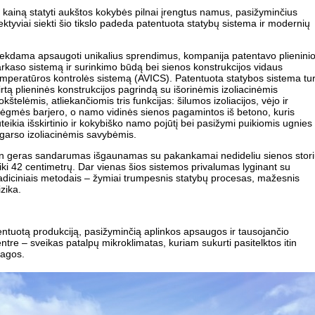
 kainą statyti aukštos kokybės pilnai įrengtus namus, pasižyminčius
ktyviai siekti šio tikslo padeda patentuota statybų sistema ir modernių
iekdama apsaugoti unikalius sprendimus, kompanija patentavo plienini
rkaso sistemą ir surinkimo būdą bei sienos konstrukcijos vidaus
mperatūros kontrolės sistemą (AVICS). Patentuota statybos sistema tur
irtą plieninės konstrukcijos pagrindą su išorinėmis izoliacinėmis
okštelėmis, atliekančiomis tris funkcijas: šilumos izoliacijos, vėjo ir
rėgmės barjero, o namo vidinės sienos pagamintos iš betono, kuris
teikia išskirtinio ir kokybiško namo pojūtį bei pasižymi puikiomis ugnies
 garso izoliacinėmis savybėmis.
tin geras sandarumas išgaunamas su pakankamai nedideliu sienos stor
iki 42 centimetrų. Dar vienas šios sistemos privalumas lyginant su
adiciniais metodais – žymiai trumpesnis statybų procesas, mažesnis
izika.
ientuotą produkciją, pasižyminčią aplinkos apsaugos ir tausojančio
ntre – sveikas patalpų mikroklimatas, kuriam sukurti pasitelktos itin
iagos.