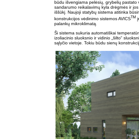
būdu išvengiama pelėsių, grybelių pastato 
sandarumo reikalavimų kyla drėgmės ir jos 
iššūkį. Naujoji statybų sistema atitinka būs
TM
konstrukcijos vėdinimo sistemos AVICS
į
palankų mikroklimatą.
Ši sistema sukuria automatiškai temperatūrą 
izoliacinio sluoksnio ir vidinio „šilto“ sluo
sąlyčio vietoje. Tokiu būdu sienų konstrukci