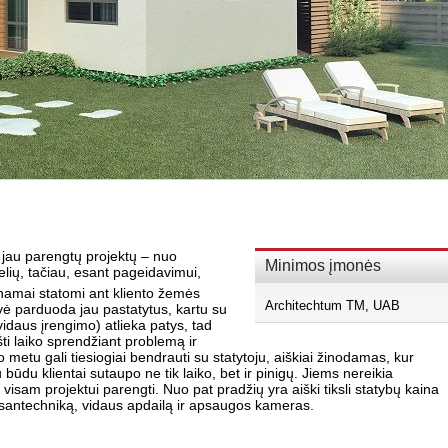
o jau parengtų projektų – nuo
Minimos įmonės
delių, tačiau, esant pageidavimui,
namai statomi ant kliento žemės
Architechtum TM, UAB
vė parduoda jau pastatytus, kartu su
vidaus įrengimo) atlieka patys, tad
i laiko sprendžiant problemą ir
metu gali tiesiogiai bendrauti su statytoju, aiškiai žinodamas, kur
u būdu klientai sutaupo ne tik laiko, bet ir pinigų. Jiems nereikia
visam projektui parengti. Nuo pat pradžių yra aiški tiksli statybų kaina
gą, santechniką, vidaus apdailą ir apsaugos kameras.