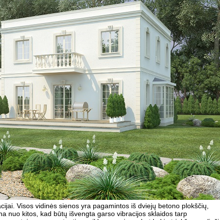
cijai. Visos vidinės sienos yra pagamintos iš dviejų betono plokščių,
a nuo kitos, kad būtų išvengta garso vibracijos sklaidos tarp