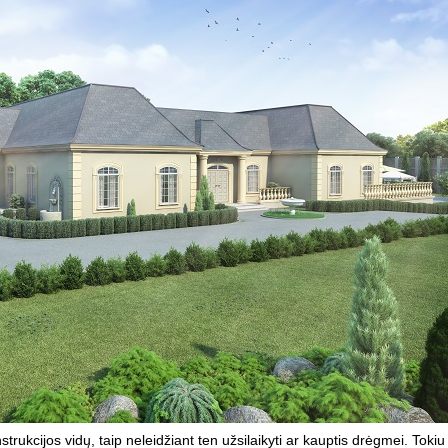
rukcijos vidų, taip neleidžiant ten užsilaikyti ar kauptis drėgmei. Tokiu