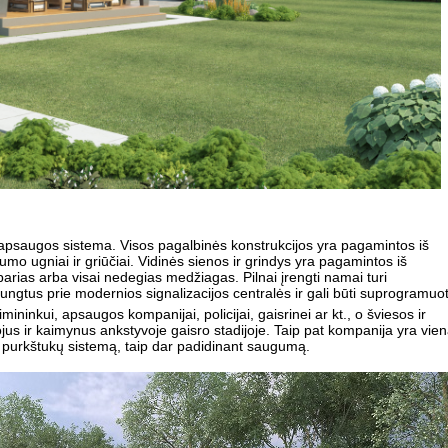
apsaugos sistema. Visos pagalbinės konstrukcijos yra pagamintos iš
mo ugniai ir griūčiai. Vidinės sienos ir grindys yra pagamintos iš
parias arba visai nedegias medžiagas. Pilnai įrengti namai turi
jungtus prie modernios signalizacijos centralės ir gali būti suprogramuot
ninkui, apsaugos kompanijai, policijai, gaisrinei ar kt., o šviesos ir
us ir kaimynus ankstyvoje gaisro stadijoje. Taip pat kompanija yra vie
ir purkštukų sistemą, taip dar padidinant saugumą.