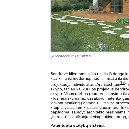
„ArchitechtumTM“ iliustr.
Bendrovė klientams siūlo rinktis iš daugeli
klasikinių iki modernių, nuo itin mažų iki di
TM
projektuoja individualiai. „
Architechtum
“ 
sklypo, tačiau kai kuriuos projektus bendro
sklypu. Visus darbus (nuo projektavimo iki 
kilus neaiškumams, užsakovui netenka gaišt
ieškant atsakingų asmenų – jis viso proceso 
kreiptis visais jam kilusiais klausimais. Toki
papildomai samdyti architekto brėžiniams ir 
„iki raktų“, įskaičiuojant visą buitinę įran
Patentuota statybų sistema