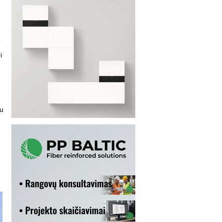
o
i
iu