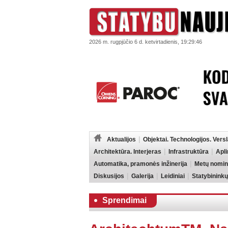
2026 m. rugpjūčio 6 d. ketvirtadienis, 19:29:46
Aktualijos
Objektai. Technologijos. Vers
Architektūra. Interjeras
Infrastruktūra
Apl
Automatika, pramonės inžinerija
Metų nomin
Diskusijos
Galerija
Leidiniai
Statybininkų
Sprendimai