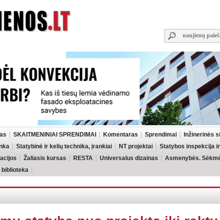
las
SKAITMENINIAI SPRENDIMAI
Komentaras
Sprendimai
Inžinerinės 
inka
Statybinė ir kelių technika, įrankiai
NT projektai
Statybos inspekcija 
acijos
Žaliasis kursas
RESTA
Universalus dizainas
Asmenybės. Sėkmės
 biblioteka