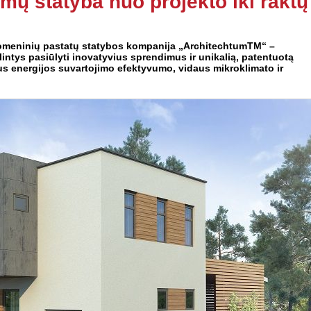
ų statyba nuo projekto iki raktų
suomeninių pastatų statybos kompanija „ArchitechtumTM“ –
intys pasiūlyti inovatyvius sprendimus ir unikalią, patentuotą
us energijos suvartojimo efektyvumo, vidaus mikroklimato ir