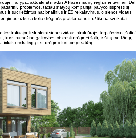
viduje. Tai ypač aktualu atsiradus A klasės namų reglamentavimui. Dėl
padarinių problemos, tačiau statybų kompanijai pavyko išspręsti šį
imus ir sugriežtintus nacionalinius ir ES reikalavimus, o sienos vidaus
rengimas užkerta kelia drėgmės problemoms ir užtikrina sveikatai
kontroliuojantį sluoksnį sienos vidaus struktūroje, tarp išorinio „šalto“
ksnių, kuris sumažina galimybes atsirasti drėgmei šaltų ir šiltų medžiagų
ja išlaiko reikalingą oro drėgmę bei temperatūrą.