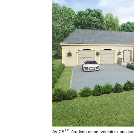
TM
AVICS
išradimo esmė: vėdinti sienos konst