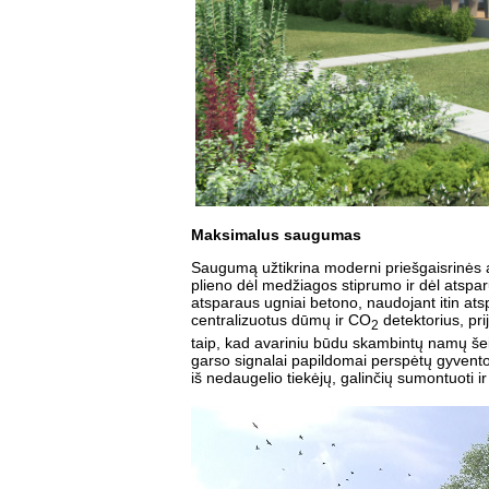
Maksimalus saugumas
Saugumą užtikrina moderni priešgaisrinės 
plieno dėl medžiagos stiprumo ir dėl atsparu
atsparaus ugniai betono, naudojant itin ats
centralizuotus dūmų ir CO
detektorius, pri
2
taip, kad avariniu būdu skambintų namų šeimi
garso signalai papildomai perspėtų gyventoj
iš nedaugelio tiekėjų, galinčių sumontuoti 