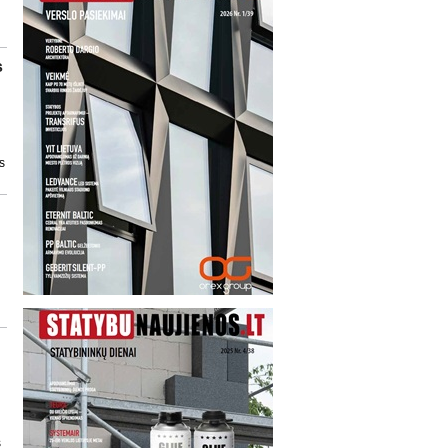
s
s
s