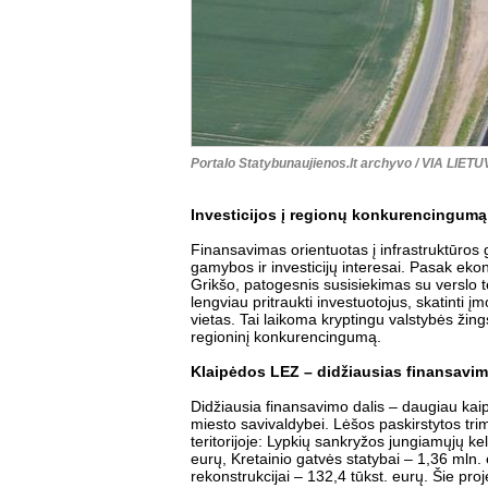
Portalo Statybunaujienos.lt archyvo / VIA LIETU
Investicijos į regionų konkurencingumą
Finansavimas orientuotas į infrastruktūros g
gamybos ir investicijų interesai. Pasak eko
Grikšo, patogesnis susisiekimas su verslo t
lengviau pritraukti investuotojus, skatinti įm
vietas. Tai laikoma kryptingu valstybės žing
regioninį konkurencingumą.
Klaipėdos LEZ – didžiausias finansavi
Didžiausia finansavimo dalis – daugiau kaip
miesto savivaldybei. Lėšos paskirstytos tr
teritorijoje: Lypkių sankryžos jungiamųjų kel
eurų, Kretainio gatvės statybai – 1,36 mln.
rekonstrukcijai – 132,4 tūkst. eurų. Šie proje