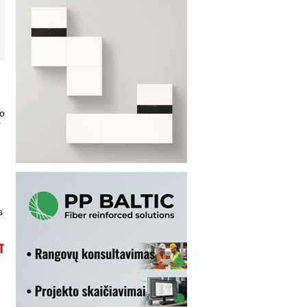
po
r
s