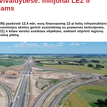
vivaldybėse: milijonai LEZ ir
iams
IN) paskirstė 12,4 mln. eurų finansavimą 12-ai kelių infrastruktūro
nvesticijos skirtos gerinti susisiekimą su pramonės teritorijomis,
ir kitais verslui svarbiais objektais, siekiant stiprinti regionų
ominę plėtrą.