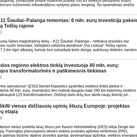
saugumą. Vyriausybė pritarė nutarimui pradėti 330 kV elektros perdavimo linijos
roceni inžinerinės infrastruktūros vystymo plano rengimą. Šis sprendimas leidžia
11 Šiauliai–Palanga remontas: 6 mln. eurų investicija pakei
ą Telšių rajone
51
sių šalies magistralinių kelių – A11 Šiauliai–Palanga – netrukus prasidės dar
sio ruožo remontas. Valstybės valdoma bendrovė „Via Lietuva“ Telšių rajone
 7,3 km ilgio atkarpą, kurioje bus sutvarkyta kelio danga, autobusų stotelės, vanden
dos regiono elektros tinklą investuoja 40 mln. eurų:
ujos transformatorinės ir patikimesnis tiekimas
50
ymo operatorius“ (ESO) šiemet Klaipėdos apskrities elektros tinklo plėtrai ir
iria 40 mln. eurų. Investicijos leis nutiesti daugiau kaip 280 km kabelinių elektros
ir atnaujinti 125 transformatorines. Didžioji dalis lėšų bus skirta naujų klientų pri...
škilti vienas didžiausių upinių šliuzų Europoje: projektas
ų etapą
58
kerius metus pradėta laivų šliuzo per Kauno hidroelektrinę (HES) idėja žengė dar
pą. Parengtas planuojamos ūkinės veiklos poveikio aplinkai vertinimas (PAV),
as galimas būsimo statinio poveikis gamtai, gyvenamajai aplinkai, elektros energijo