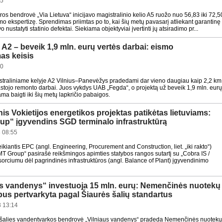
55
ūros bendrovė „Via Lietuva“ inicijavo magistralinio kelio A5 ruožo nuo 56,83 iki 72,5
imo ekspertizę. Sprendimas priimtas po to, kai šių metų pavasarį atliekant garantinę
 nustatyti statinio defektai. Siekiama objektyviai įvertinti jų atsiradimo pr...
 A2 – beveik 1,9 mln. eurų vertės darbai: eismo
as keisis
30
straliniame kelyje A2 Vilnius–Panevėžys pradedami dar vieno daugiau kaip 2,2 km
astojo remonto darbai. Juos vykdys UAB „Fegda“, o projektą už beveik 1,9 mln. eur
a baigti iki šių metų lapkričio pabaigos.
nis Vokietijos energetikos projektas patikėtas lietuviams:
up“ įgyvendins SGD terminalo infrastruktūrą
 08:55
ikiantis EPC (angl. Engineering, Procurement and Construction, liet. „iki rakto“)
T Group“ pasirašė reikšmingos apimties statybos rangos sutartį su „Cobra IS /
orciumu dėl pagrindinės infrastruktūros (angl. Balance of Plant) įgyvendinimo
us vandenys“ investuoja 15 mln. eurų: Nemenčinės nuotekų
bus pertvarkyta pagal Šiaurės šalių standartus
 13:14
 šalies vandentvarkos bendrovė „Vilniaus vandenys“ pradeda Nemenčinės nuotekų