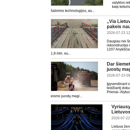
valyklos re
kaip keturi
šalinimo technologijos, au...
„Via Lietu
pakeis nau
2026-07-23 12
Daugiau nei še
rekonstruotas 
1207 Anykščiai
1,8 mln. eu...
Dar šiemet
juostų mag
2026-07-23 09
Įgyvendinant vi
leidžiantį dok
Prienai–Alytus
eismo juostų magi...
Vyriausy
Lietuvos 
2026-07-22
Lietuva žen