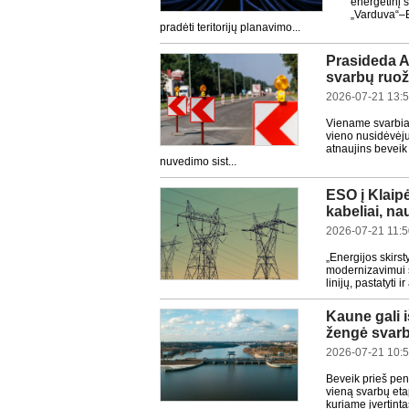
energetinį 
„Varduva“–B
pradėti teritorijų planavimo...
Prasideda A
svarbų ruož
2026-07-21 13:
Viename svarbiau
vieno nusidėvėju
atnaujins beveik
nuvedimo sist...
ESO į Klaipė
kabeliai, na
2026-07-21 11:
„Energijos skirst
modernizavimui sk
linijų, pastatyti 
Kaune gali i
žengė svarb
2026-07-21 10:
Beveik prieš pen
vieną svarbų eta
kuriame įvertint