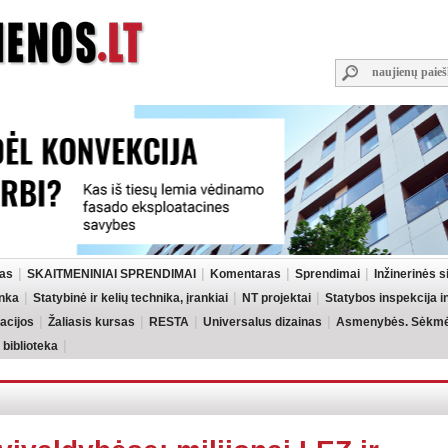
las
SKAITMENINIAI SPRENDIMAI
Komentaras
Sprendimai
Inžinerinės 
inka
Statybinė ir kelių technika, įrankiai
NT projektai
Statybos inspekcija 
acijos
Žaliasis kursas
RESTA
Universalus dizainas
Asmenybės. Sėkmės
 biblioteka