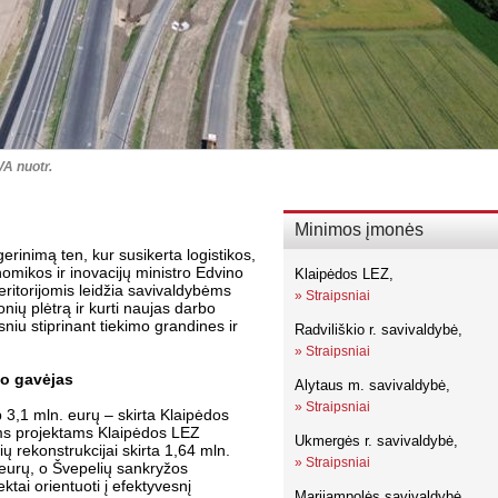
VA nuotr.
Minimos įmonės
erinimą ten, kur susikerta logistikos,
nomikos ir inovacijų ministro Edvino
Klaipėdos LEZ,
eritorijomis leidžia savivaldybėms
»
Straipsniai
onių plėtrą ir kurti naujas darbo
sniu stiprinant tiekimo grandines ir
Radviliškio r. savivaldybė,
»
Straipsniai
mo gavėjas
Alytaus m. savivaldybė,
»
Straipsniai
 3,1 mln. eurų – skirta Klaipėdos
ims projektams Klaipėdos LEZ
Ukmergės r. savivaldybė,
ių rekonstrukcijai skirta 1,64 mln.
»
Straipsniai
 eurų, o Švepelių sankryžos
ktai orientuoti į efektyvesnį
Marijampolės savivaldybė,