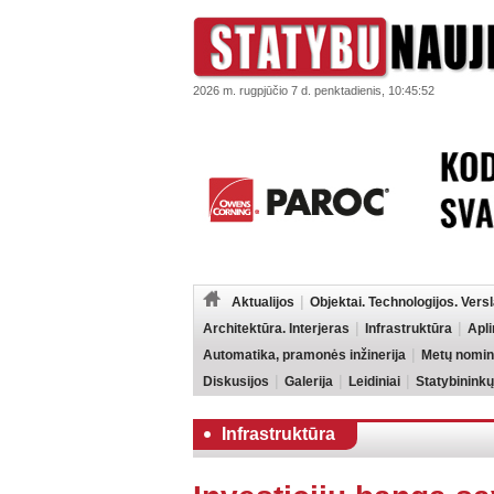
2026 m. rugpjūčio 7 d. penktadienis, 10:45:52
Aktualijos
Objektai. Technologijos. Vers
Architektūra. Interjeras
Infrastruktūra
Apl
Automatika, pramonės inžinerija
Metų nomin
Diskusijos
Galerija
Leidiniai
Statybininkų
Infrastruktūra