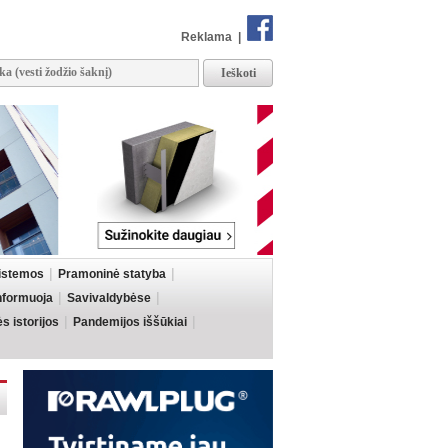
Reklama
|
sistemos
Pramoninė statyba
informuoja
Savivaldybėse
 istorijos
Pandemijos iššūkiai