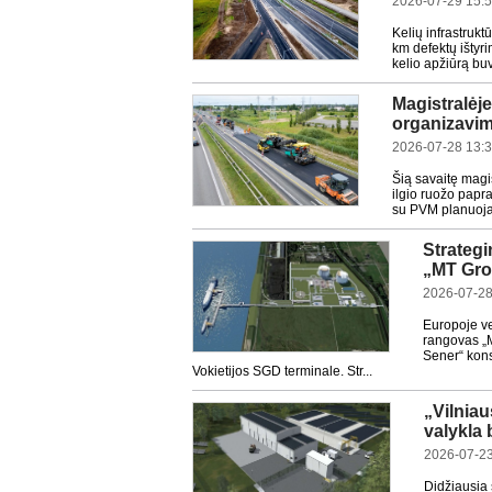
2026-07-29 15:
Kelių infrastrukt
km defektų ištyr
kelio apžiūrą buvo
Magistralėje
organizavim
2026-07-28 13:
Šią savaitę magi
ilgio ruožo papr
su PVM planuojam
Strategi
„MT Gro
2026-07-28
Europoje ve
rangovas „M
Sener“ kons
Vokietijos SGD terminale. Str...
„Vilnia
valykla 
2026-07-23
Didžiausia