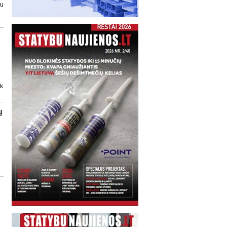
au
ik
ų