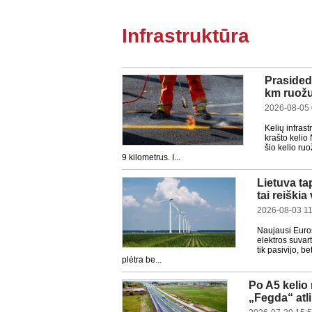
Infrastruktūra
Prasideda
km ruožu
2026-08-05 
Kelių infras
krašto kelio
šio kelio ru
9 kilometrus. I...
Lietuva ta
tai reiški
2026-08-03 11
Naujausi Euros
elektros suvar
tik pasivijo, b
plėtra be...
Po A5 kelio 
„Fegda“ atl