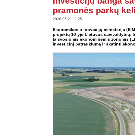
Investicijų banga sa
pramonės parkų kel
2026-05-21 11:25
Ekonomikos ir inovacijų ministerija (EIM
projektų 10-yje Lietuvos savivaldybių. I
laisvosiomis ekonominėmis zonomis (LEZ) 
investicinį patrauklumą ir skatinti ekon