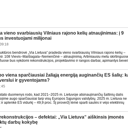
 vieno svarbiausių Vilniaus rajono kelių atnaujinimas: į 9
s investuojami milijonai
09:18
truktūros bendrovė „Via Lietuva“ pradeda vieno svarbiausių Vilniaus rajono kelių –
 Nr. 108 Vievis–Maišiagala–Nemenčinė – atnaujinimą. Artimiausiu metu skirtinguos
ožuose bus vykdomi rekonstrukcijos, projektavimo ir rangos darbai, apimantys bevei
po viena sparčiausiai žaliąją energiją auginančių ES šalių: k
a verslui ir gyventojams?
:45
tato duomenys rodo, kad 2021–2025 m. Lietuvoje atsinaujinančių šaltinių dalis
tojime augo sparčiausiai tarp visų Europos Sąjungos valstybių. 2025 m. Lietuva ne
et ir aplenkė ES vidurkį – 49,9 proc. Šį proveržį lėmė sparti saulės ir vėjo elektrinių
rekonstrukcijos – defektai: „Via Lietuva“ aiškinsis įmonės
iktų darbų kokybę