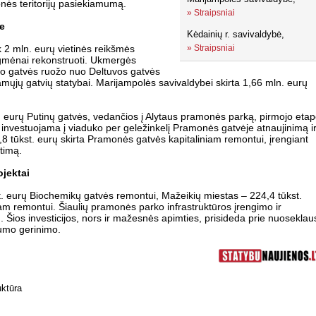
nės teritorijų pasiekiamumą.
»
Straipsniai
e
Kėdainių r. savivaldybė,
k 2 mln. eurų vietinės reikšmės
»
Straipsniai
gmėnai rekonstruoti. Ukmergės
do gatvės ruožo nuo Deltuvos gatvės
amųjų gatvių statybai. Marijampolės savivaldybei skirta 1,66 mln. eurų
n. eurų Putinų gatvės, vedančios į Alytaus pramonės parką, pirmojo eta
investuojama į viaduko per geležinkelį Pramonės gatvėje atnaujinimą i
8 tūkst. eurų skirta Pramonės gatvės kapitaliniam remontui, įrengiant
etimą.
ojektai
. eurų Biochemikų gatvės remontui, Mažeikių miestas – 224,4 tūkst.
am remontui. Šiaulių pramonės parko infrastruktūros įrengimo ir
 Šios investicijos, nors ir mažesnės apimties, prisideda prie nuoseklau
amumo gerinimo.
uktūra