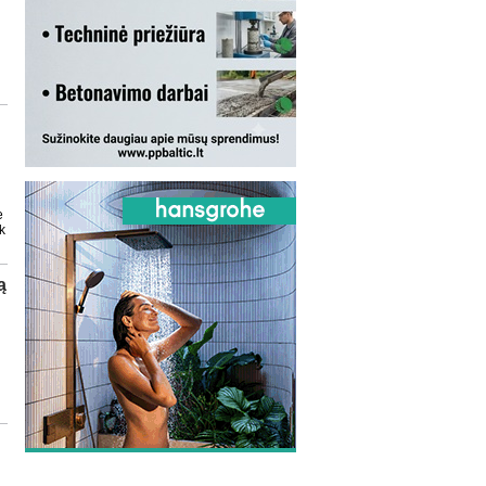
e
k
ą