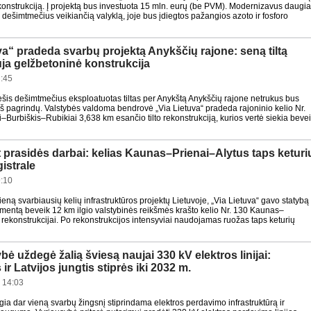
konstrukciją. Į projektą bus investuota 15 mln. eurų (be PVM). Modernizavus daugi
s dešimtmečius veikiančią valyklą, joje bus įdiegtos pažangios azoto ir fosforo
va“ pradeda svarbų projektą Anykščių rajone: seną tiltą
ja gelžbetoninė konstrukcija
:45
šis dešimtmečius eksploatuotas tiltas per Anykštą Anykščių rajone netrukus bus
iš pagrindų. Valstybės valdoma bendrovė „Via Lietuva“ pradeda rajoninio kelio Nr.
–Burbiškis–Rubikiai 3,638 km esančio tilto rekonstrukciją, kurios vertė siekia beve
 prasidės darbai: kelias Kaunas–Prienai–Alytus taps keturi
istrale
:10
eną svarbiausių kelių infrastruktūros projektų Lietuvoje, „Via Lietuva“ gavo statybą
umentą beveik 12 km ilgio valstybinės reikšmės krašto kelio Nr. 130 Kaunas–
 rekonstrukcijai. Po rekonstrukcijos intensyviai naudojamas ruožas taps keturių
bė uždegė žalią šviesą naujai 330 kV elektros linijai:
ir Latvijos jungtis stiprės iki 2032 m.
 14:03
gia dar vieną svarbų žingsnį stiprindama elektros perdavimo infrastruktūrą ir