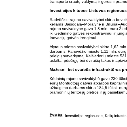
transporto srautų valdymą ir geresnį pramo
Investicijos kituose Lietuvos regionuos
Radviliškio rajono savivaldybei skirta bevei
keliams Baisogala–Moralynė ir Biliūnai–Au
rajono savivaldybė gavo 1,8 mln. eurų Žie
iki Gedimino gatvės rekonstravimui ir jungi
Inovacijų gatvės įrengimui.
Alytaus miesto savivaldybei skirta 1,62 ml
darbams. Panevėžio mieste 1,11 mln. eurų 
prieigų sutvarkymą. Kaišiadorių mieste 531,
asfaltą, pėsčiųjų bei dviračių takus ir apšvi
Mažesni, bet svarbūs infrastruktūros pr
Kėdainių rajono savivaldybė gavo 230 tūkst
eurų Montuotojų gatvės atkarpos kapitalini
užbaigimo darbams skirta 184,5 tūkst. eurų.
pramoninių teritorijų plėtros ir jų pasieki
ŽYMĖS
Investicijos regionuose
,
Kelių infrastr