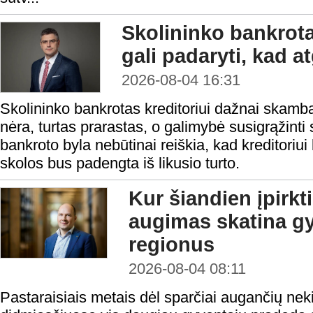
Skolininko bankrota
gali padaryti, kad a
2026-08-04 16:31
Skolininko bankrotas kreditoriui dažnai skamba 
nėra, turtas prarastas, o galimybė susigrąžinti
bankroto byla nebūtinai reiškia, kad kreditoriui 
skolos bus padengta iš likusio turto.
Kur šiandien įpirkt
augimas skatina gy
regionus
2026-08-04 08:11
Pastaraisiais metais dėl sparčiai augančių nek