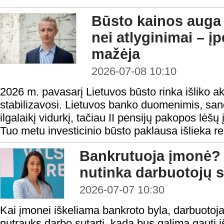
Būsto kainos auga 
nei atlyginimai – 
mažėja
2026-07-08 10:10
2026 m. pavasarį Lietuvos būsto rinka išliko a
stabilizavosi. Lietuvos banko duomenimis, sando
ilgalaikį vidurkį, tačiau II pensijų pakopos lėšų
Tuo metu investicinio būsto paklausa išlieka rek
Bankrutuoja įmonė? 
nutinka darbuotojų s
2026-07-07 10:30
Kai įmonei iškeliama bankroto byla, darbuotoj
nutrauks darbo sutartį, kada bus galima gauti iš