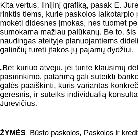
Kita vertus, linijinį grafiką, pasak E. Ju
rinktis tiems, kurie paskolos laikotarpio 
mokėti didesnes įmokas, nes tuomet per 
sumokama mažiau palūkanų. Be to, šis g
naudingas ateityje planuojantiems dide
galinčių turėti įtakos jų pajamų dydžiui.
„Bet kuriuo atveju, jei turite klausimų d
pasirinkimo, patarimą gali suteikti banko 
galės paaiškinti, kuris variantas konkreč
geresnis, ir suteiks individualią konsulta
Jurevičius.
ŽYMĖS
Būsto paskolos
,
Paskolos ir kredi