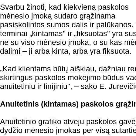
Svarbu žinoti, kad kiekvieną paskolos
mėnesio įmoką sudaro grąžinama
pasiskolintos sumos dalis ir palūkanos.
terminai „kintamas" ir „fiksuotas" yra sus
ne su viso mėnesio įmoka, o su kas mė
dalimi – ji arba kinta, arba yra fiksuota.
„Kad klientams būtų aiškiau, dažniau r
skirtingus paskolos mokėjimo būdus vadi
anuitetiniu ir linijiniu", – sako E. Jurevič
Anuitetinis (kintamas) paskolos grąž
Anuitetinio grafiko atveju paskolos ga
dydžio mėnesio įmokas per visą sutartie