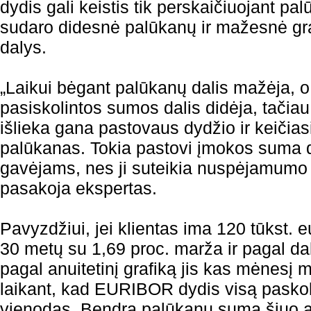
dydis gali keistis tik perskaičiuojant pa
sudaro didesnė palūkanų ir mažesnė g
dalys.
„Laikui bėgant palūkanų dalis mažėja, 
pasiskolintos sumos dalis didėja, tači
išlieka gana pastovaus dydžio ir keičiasi
palūkanas. Tokia pastovi įmokos suma d
gavėjams, nes ji suteikia nuspėjamumo 
pasakoja ekspertas.
Pavyzdžiui, jei klientas ima 120 tūkst. 
30 metų su 1,69 proc. marža ir pagal d
pagal anuitetinį grafiką jis kas mėnesį 
laikant, kad EURIBOR dydis visą paskolo
vienodas. Bendra palūkanų suma šiuo 