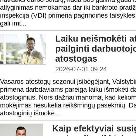
atlyginimas nemokamas dar iki bankroto pradži
inspekcija (VDI) primena pagrindines taisykles
gali imt...
Laiku neišmokėti at
pailginti darbuoto
atostogas
2026-07-01 09:24
Vasaros atostogų sezonui įsibėgėjant, Valstybi
primena darbdaviams pareigą laiku išmokėti d
atostoginius. Nors dažnai manoma, kad keliom
mokėjimas nesukelia reikšmingų pasekmių, Da
atostoginių išmokė...
Kaip efektyviai susi