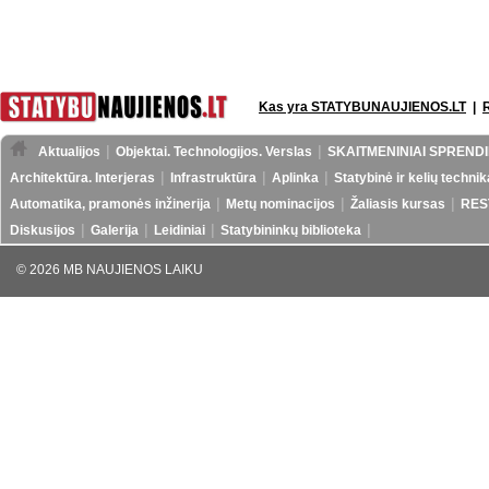
Kas yra STATYBUNAUJIENOS.LT
|
Aktualijos
Objektai. Technologijos. Verslas
SKAITMENINIAI SPRENDI
Architektūra. Interjeras
Infrastruktūra
Aplinka
Statybinė ir kelių technik
Automatika, pramonės inžinerija
Metų nominacijos
Žaliasis kursas
RES
Diskusijos
Galerija
Leidiniai
Statybininkų biblioteka
© 2026 MB NAUJIENOS LAIKU