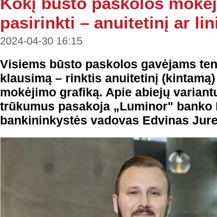
Kokį būsto paskolos mokėj
pasirinkti – anuitetinį ar lin
2024-04-30 16:15
Visiems būsto paskolos gavėjams tenk
klausimą – rinktis anuitetinį (kintamą) a
mokėjimo grafiką. Apie abiejų variant
trūkumus pasakoja „Luminor" banko
bankininkystės vadovas Edvinas Jure