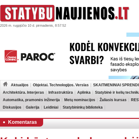
2026 m. rugpjūčio 10 d. pirmadienis, 8:57:52
Aktualijos
Objektai. Technologijos. Verslas
SKAITMENINIAI SPRENDI
Architektūra. Interjeras
Infrastruktūra
Aplinka
Statybinė ir kelių technik
Automatika, pramonės inžinerija
Metų nominacijos
Žaliasis kursas
RES
Diskusijos
Galerija
Leidiniai
Statybininkų biblioteka
Komentaras