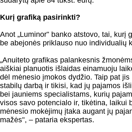
sudarytų apie 84 tūkst. eurų.
Kurį grafiką pasirinkti?
Anot „Luminor" banko atstovo, tai, kurį gr
be abejonės priklauso nuo individualių k
„Anuiteto grafikas palankesnis žmonėm
aiškiai planuotis išlaidas einamuoju laik
dėl mėnesio įmokos dydžio. Taip pat jis 
stabilų darbą ir tikisi, kad jų pajamos iš
bei jauniems specialistams, kurių paja
visos savo potencialo ir, tikėtina, laiku
mėnesio mokėjimų įtaka augant jų paja
mažės", – pataria ekspertas.