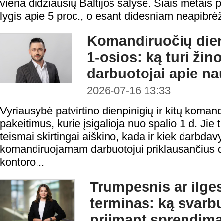
viena didžiausių Baltijos šalyse. Šiais metais 
lygis apie 5 proc., o esant didesniam neapibrėžtum
Komandiruočių dien
1-osios: ką turi žino
darbuotojai apie na
2026-07-16 13:33
Vyriausybė patvirtino dienpinigių ir kitų koma
pakeitimus, kurie įsigalioja nuo spalio 1 d. Jie t
teismai skirtingai aiškino, kada ir kiek darbdav
komandiruojamam darbuotojui priklausančius d
kontoro...
Trumpesnis ar ilge
terminas: ką svarbu
priimant sprendim