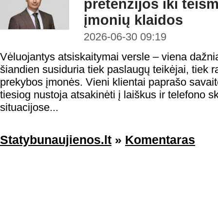
pretenzijos iki teis
įmonių klaidos
2026-06-30 09:19
Vėluojantys atsiskaitymai versle – viena dažni
šiandien susiduria tiek paslaugų teikėjai, tiek 
prekybos įmonės. Vieni klientai paprašo savaitės
tiesiog nustoja atsakinėti į laiškus ir telefono
situacijose...
Statybunaujienos.lt
»
Komentaras