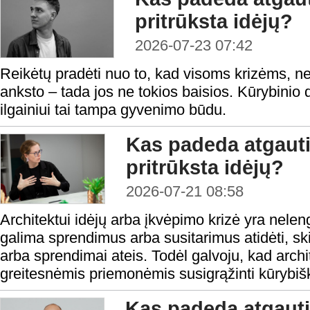
pritrūksta idėjų?
2026-07-23 07:42
Reikėtų pradėti nuo to, kad visoms krizėms, ne iš
anksto – tada jos ne tokios baisios. Kūrybinio
ilgainiui tai tampa gyvenimo būdu.
Kas padeda atgauti
pritrūksta idėjų?
2026-07-21 08:58
Architektui idėjų arba įkvėpimo krizė yra nele
galima sprendimus arba susitarimus atidėti, skirt
arba sprendimai ateis. Todėl galvoju, kad arch
greitesnėmis priemonėmis susigrąžinti kūrybiš
Kas padeda atgauti