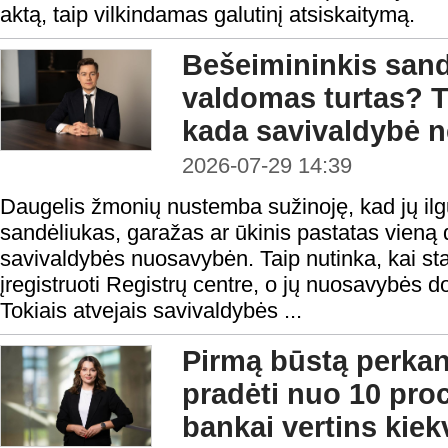
aktą, taip vilkindamas galutinį atsiskaitymą.
Bešeimininkis sandė
valdomas turtas? T
kada savivaldybė ne
2026-07-29 14:39
Daugelis žmonių nustemba sužinoję, kad jų il
sandėliukas, garažas ar ūkinis pastatas vieną d
savivaldybės nuosavybėn. Taip nutinka, kai stati
įregistruoti Registrų centre, o jų nuosavybės d
Tokiais atvejais savivaldybės ...
Pirmą būstą perka
pradėti nuo 10 proc
bankai vertins kiek