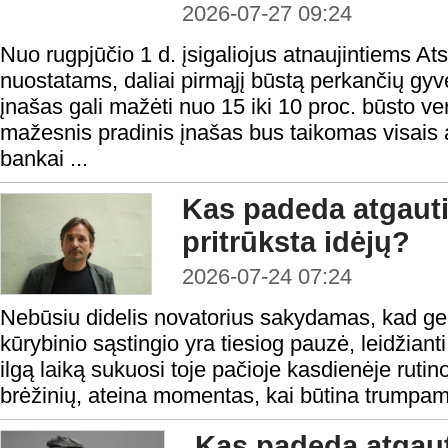
2026-07-27 09:24
Nuo rugpjūčio 1 d. įsigaliojus atnaujintiems At
nuostatams, daliai pirmąjį būstą perkančių gyv
įnašas gali mažėti nuo 15 iki 10 proc. būsto ver
mažesnis pradinis įnašas bus taikomas visais a
bankai ...
Kas padeda atgauti
pritrūksta idėjų?
2026-07-24 07:24
Nebūsiu didelis novatorius sakydamas, kad ge
kūrybinio sąstingio yra tiesiog pauzė, leidžianti
ilgą laiką sukuosi toje pačioje kasdienėje rutino
brėžinių, ateina momentas, kai būtina trumpam 
Kas padeda atgaut