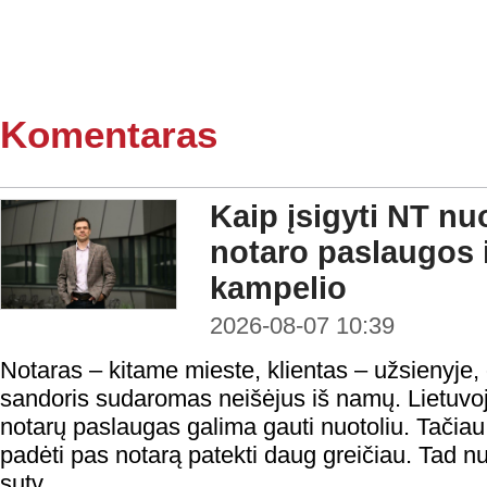
Komentaras
Kaip įsigyti NT nu
notaro paslaugos i
kampelio
2026-08-07 10:39
Notaras – kitame mieste, klientas – užsienyje,
sandoris sudaromas neišėjus iš namų. Lietuvoje
notarų paslaugas galima gauti nuotoliu. Tačiau n
padėti pas notarą patekti daug greičiau. Tad nu
sutv...