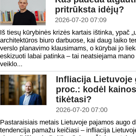
pritrūksta idėjų?
2026-07-20 07:09
Iš tiesų kūrybinės krizės kartais ištinka, ypač
architektūros biuro darbuose, kai daug laiko t
verslo planavimo klausimams, o kūrybai jo liek
eskizuoti labai patinka – tai neatsiejama mano
veiklo...
Infliacija Lietuvoje 
proc.: kodėl kainos
tikėtasi?
2026-07-20 07:00
Pastaraisiais metais Lietuvoje pajamos augo da
tendencija pamažu keičiasi – infliacija Lietuvoj