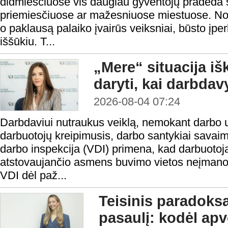
didmiesčiuose vis daugiau gyventojų pradeda s
priemiesčiuose ar mažesniuose miestuose. Nors
o paklausą palaiko įvairūs veiksniai, būsto į
iššūkiu. T...
„Mere“ situacija iš
daryti, kai darbda
2026-08-04 07:24
Darbdaviui nutraukus veiklą, nemokant darbo 
darbuotojų kreipimusis, darbo santykiai savaim
darbo inspekcija (VDI) primena, kad darbuotoja
atstovaujančio asmens buvimo vietos neįmanoma 
VDI dėl paž...
Teisinis paradoks
pasaulį: kodėl ap