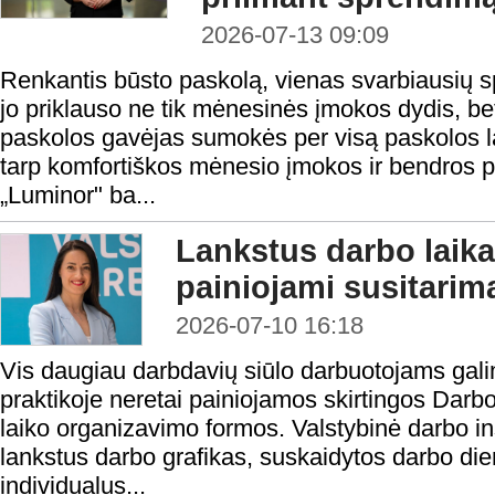
2026-07-13 09:09
Renkantis būsto paskolą, vienas svarbiausių 
jo priklauso ne tik mėnesinės įmokos dydis, be
paskolos gavėjas sumokės per visą paskolos la
tarp komfortiškos mėnesio įmokos ir bendros 
„Luminor" ba...
Lankstus darbo laika
painiojami susitarima
2026-07-10 16:18
Vis daugiau darbdavių siūlo darbuotojams galim
praktikoje neretai painiojamos skirtingos Dar
laiko organizavimo formos. Valstybinė darbo i
lankstus darbo grafikas, suskaidytos darbo die
individualus...