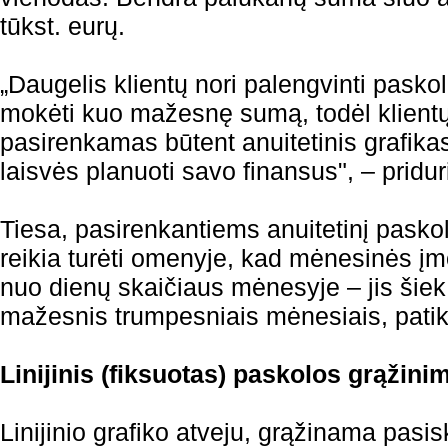
tūkst. eurų.
„Daugelis klientų nori palengvinti pasko
mokėti kuo mažesnę sumą, todėl klientų
pasirenkamas būtent anuitetinis grafikas
laisvės planuoti savo finansus", – pridur
Tiesa, pasirenkantiems anuitetinį pasko
reikia turėti omenyje, kad mėnesinės įm
nuo dienų skaičiaus mėnesyje – jis šiek t
mažesnis trumpesniais mėnesiais, patik
Linijinis (fiksuotas) paskolos grąžin
Linijinio grafiko atveju, grąžinama pasi