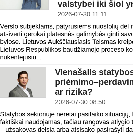
valstybei iki šiol 
2026-07-30 11:11
Verslo subjektams, patyrusiems nuostolių dėl n
atsiverti gerokai platesnės galimybės ginti sa
bylose. Lietuvos Aukščiausiasis Teismas kreipė
Lietuvos Respublikos baudžiamojo proceso ko
nukentėjusiu...
Vienašalis statybo
priėmimo–perdavi
ar rizika?
2026-07-30 08:50
Statybos sektoriuje neretai pasitaiko situacijų, 
faktiškai naudojamas, tačiau rangovas atlygio t
– užsakovas delsia arba atsisako pasirašyti 