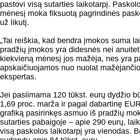
pastovi visą sutarties laikotarpį. Pasko
mėnesį moka fiksuotą pagrindinės pask
už likutį.
„Tai reiškia, kad bendra įmokos suma la
pradžių įmokos yra didesnės nei anuiteti
kiekvieną mėnesį jos mažėja, nes yra 
apskaičiuojamos nuo nuolat mažėjančio 
ekspertas.
Jei pasiimama 120 tūkst. eurų dydžio b
1,69 proc. marža ir pagal dabartinę EURI
grafiką pasirinkęs asmuo iš pradžių mo
sutarties pabaigoje – apie 290 eurų, l
visą paskolos laikotarpį yra vienodas.