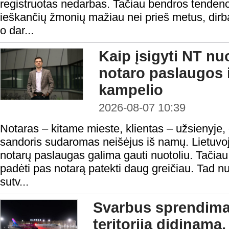
registruotas nedarbas. Tačiau bendros tendenci
ieškančių žmonių mažiau nei prieš metus, dirba
o dar...
Kaip įsigyti NT nu
notaro paslaugos i
kampelio
2026-08-07 10:39
Notaras – kitame mieste, klientas – užsienyje,
sandoris sudaromas neišėjus iš namų. Lietuvoje
notarų paslaugas galima gauti nuotoliu. Tačiau n
padėti pas notarą patekti daug greičiau. Tad nu
sutv...
Svarbus sprendima
teritorija didinama