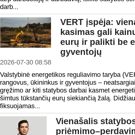
darb...
VERT įspėja: vie
kasimas gali kain
eurų ir palikti be
gyventojų
2026-07-30 08:58
Valstybinė energetikos reguliavimo taryba (VE
rangovus, ūkininkus ir gyventojus – neatsargi
gręžimo ar kiti statybos darbai kasmet energeti
šimtus tūkstančių eurų siekiančią žalą. Didžiau
fiksuojamas...
Vienašalis statybo
priėmimo–perdavi