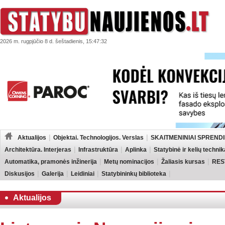
2026 m. rugpjūčio 8 d. šeštadienis, 15:47:32
Aktualijos
Objektai. Technologijos. Verslas
SKAITMENINIAI SPRENDI
Architektūra. Interjeras
Infrastruktūra
Aplinka
Statybinė ir kelių technik
Automatika, pramonės inžinerija
Metų nominacijos
Žaliasis kursas
RES
Diskusijos
Galerija
Leidiniai
Statybininkų biblioteka
Aktualijos