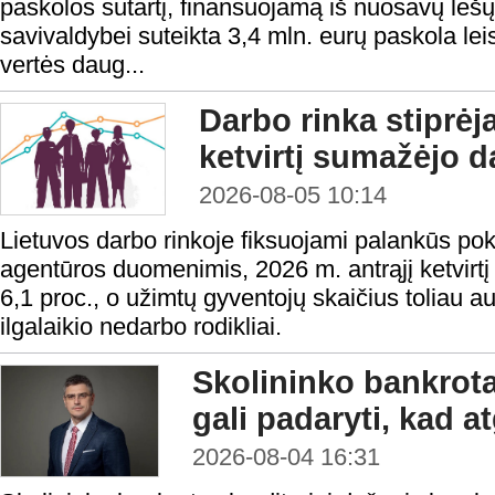
paskolos sutartį, finansuojamą iš nuosavų lėš
savivaldybei suteikta 3,4 mln. eurų paskola lei
vertės daug...
Darbo rinka stiprėj
ketvirtį sumažėjo d
2026-08-05 10:14
Lietuvos darbo rinkoje fiksuojami palankūs po
agentūros duomenimis, 2026 m. antrąjį ketvirtį
6,1 proc., o užimtų gyventojų skaičius toliau a
ilgalaikio nedarbo rodikliai.
Skolininko bankrota
gali padaryti, kad a
2026-08-04 16:31