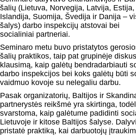
šalių (Lietuva, Norvegija, Latvija, Estija,
Islandija, Suomija, Švedija ir Danija – v
šalys) darbo inspekcijų atstovai bei
socialiniai partneriai.
Seminaro metu buvo pristatytos gerosio
šalių praktikos, taip pat grupinėje disku
klausimą, kaip galėtų bendradarbiauti soci
darbo inspekcijos bei koks galėtų būti so
vaidmuo kovoje su nelegaliu darbu.
Pasak organizatorių, Baltijos ir Skandin
partnerystės reikšmė yra skirtinga, todė
svarstoma, kaip galėtume padidinti socia
Lietuvoje ir kitose Baltijos šalyse. Daly
pristatė praktiką, kai darbuotojų įtrauki