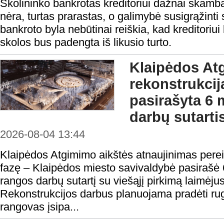
Skolininko bankrotas kreditoriui dažnai skamba 
nėra, turtas prarastas, o galimybė susigrąžinti
bankroto byla nebūtinai reiškia, kad kreditoriui 
skolos bus padengta iš likusio turto.
Klaipėdos At
rekonstrukcij
pasirašyta 6 
darbų sutarti
2026-08-04 13:44
Klaipėdos Atgimimo aikštės atnaujinimas perei
fazę – Klaipėdos miesto savivaldybė pasirašė 
rangos darbų sutartį su viešąjį pirkimą laimėju
Rekonstrukcijos darbus planuojama pradėti rugp
rangovas įsipa...