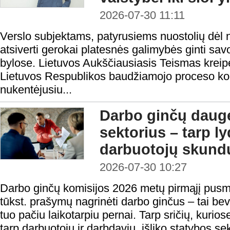
2026-07-30 11:11
Verslo subjektams, patyrusiems nuostolių dėl n
atsiverti gerokai platesnės galimybės ginti sa
bylose. Lietuvos Aukščiausiasis Teismas kreipė
Lietuvos Respublikos baudžiamojo proceso ko
nukentėjusiu...
Darbo ginčų daugė
sektorius – tarp l
darbuotojų skundų
2026-07-30 10:27
Darbo ginčų komisijos 2026 metų pirmąjį pusm
tūkst. prašymų nagrinėti darbo ginčus – tai be
tuo pačiu laikotarpiu pernai. Tarp sričių, kurios
tarp darbuotojų ir darbdavių, išliko statybos se