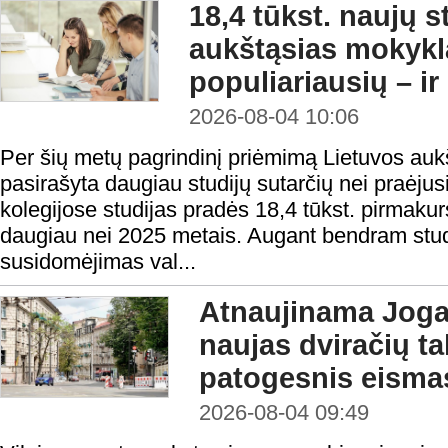
18,4 tūkst. naujų 
aukštąsias mokykl
populiariausių – ir
2026-08-04 10:06
Per šių metų pagrindinį priėmimą Lietuvos au
pasirašyta daugiau studijų sutarčių nei praėjusi
kolegijose studijas pradės 18,4 tūkst. pirmakur
daugiau nei 2025 metais. Augant bendram studen
susidomėjimas val...
Atnaujinama Jogai
naujas dviračių tak
patogesnis eisma
2026-08-04 09:49