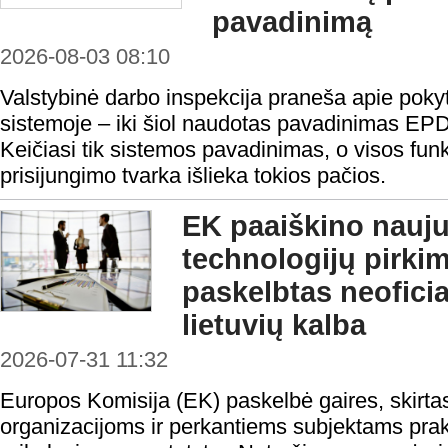
pavadinimą
2026-08-03 08:10
Valstybinė darbo inspekcija praneša apie pokyt
sistemoje – iki šiol naudotas pavadinimas EP
Keičiasi tik sistemos pavadinimas, o visos funk
prisijungimo tvarka išlieka tokios pačios.
EK paaiškino nauju
technologijų pirki
paskelbtas neofici
lietuvių kalba
2026-07-31 11:32
Europos Komisija (EK) paskelbė gaires, skirta
organizacijoms ir perkantiems subjektams prakt