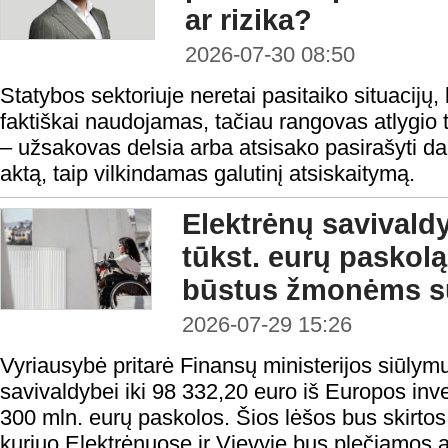
ar rizika?
2026-07-30 08:50
Statybos sektoriuje neretai pasitaiko situacijų, 
faktiškai naudojamas, tačiau rangovas atlygio t
– užsakovas delsia arba atsisako pasirašyti 
aktą, taip vilkindamas galutinį atsiskaitymą.
Elektrėnų savivald
tūkst. eurų paskolą 
būstus žmonėms su
2026-07-29 15:26
Vyriausybė pritarė Finansų ministerijos siūlymu
savivaldybei iki 98 332,20 euro iš Europos inv
300 mln. eurų paskolos. Šios lėšos bus skirtos 
kuriuo Elektrėnuose ir Vievyje bus plečiamos