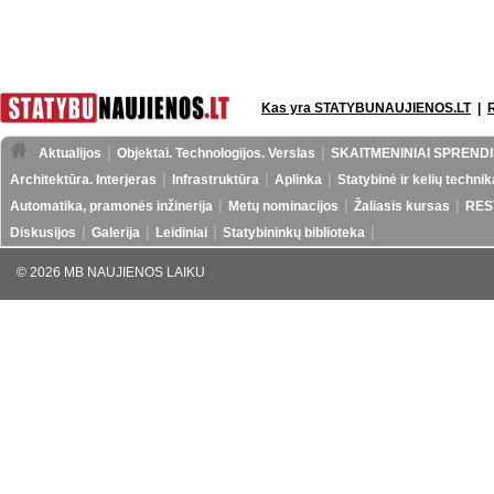
Kas yra STATYBUNAUJIENOS.LT
|
Aktualijos
Objektai. Technologijos. Verslas
SKAITMENINIAI SPRENDI
Architektūra. Interjeras
Infrastruktūra
Aplinka
Statybinė ir kelių technik
Automatika, pramonės inžinerija
Metų nominacijos
Žaliasis kursas
RES
Diskusijos
Galerija
Leidiniai
Statybininkų biblioteka
© 2026 MB NAUJIENOS LAIKU