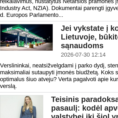
reikalavimus, nustatytus Netaršios pramonės į
Industry Act, NZIA). Dokumentai parengti įgyv
d. Europos Parlamento...
Jei vykstate į 
Lietuvoje, būki
sąnaudoms
2026-07-30 12:14
Verslininkai, neatsižvelgdami į parko dydį, steng
maksimaliai sutaupyti įmonės biudžetą. Koks s
optimalus šiuo atveju? Verta pagalvoti apie kur
verslą.
Teisinis paradoks
pasaulį: kodėl ap
valstybei iki šiol 