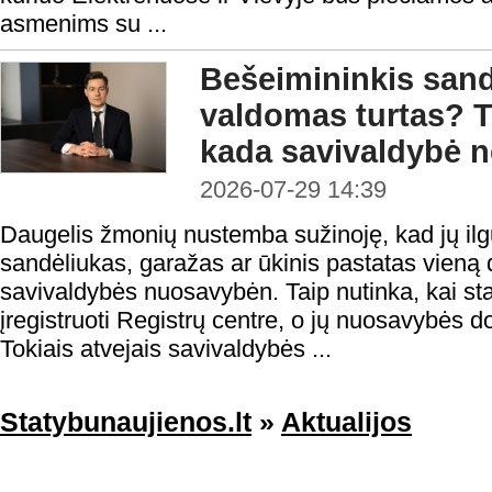
asmenims su ...
Bešeimininkis sandė
valdomas turtas? T
kada savivaldybė ne
2026-07-29 14:39
Daugelis žmonių nustemba sužinoję, kad jų il
sandėliukas, garažas ar ūkinis pastatas vieną d
savivaldybės nuosavybėn. Taip nutinka, kai stati
įregistruoti Registrų centre, o jų nuosavybės d
Tokiais atvejais savivaldybės ...
Statybunaujienos.lt
»
Aktualijos