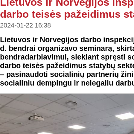
Lietuvos ir Norvegijos insp
darbo teisės pažeidimus st
2024-01-22 16:38
Lietuvos ir Norvegijos darbo inspekci
d. bendrai organizavo seminarą, skirt
bendradarbiavimui, siekiant spręsti s
darbo teisės pažeidimus statybų sekto
– pasinaudoti socialinių partnerių ži
socialiniu dempingu ir nelegaliu darb