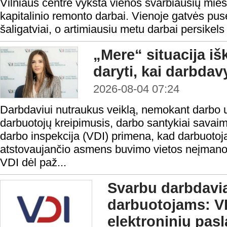
Vilniaus centre vyksta vienos svarbiausių mies
kapitalinio remonto darbai. Vienoje gatvės pusė
šaligatviai, o artimiausiu metu darbai persikels 
„Mere“ situacija iš
daryti, kai darbda
2026-08-04 07:24
Darbdaviui nutraukus veiklą, nemokant darbo 
darbuotojų kreipimusis, darbo santykiai savaim
darbo inspekcija (VDI) primena, kad darbuotoja
atstovaujančio asmens buvimo vietos neįmanoma 
VDI dėl paž...
Svarbu darbdavi
darbuotojams: VD
elektroninių pas