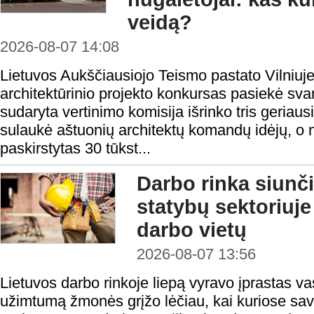
veidą?
2026-08-07 14:08
Lietuvos Aukščiausiojo Teismo pastato Vilniuje
architektūrinio projekto konkursas pasiekė sv
sudaryta vertinimo komisija išrinko tris geria
sulaukė aštuonių architektų komandų idėjų, o
paskirstytas 30 tūkst...
Darbo rinka siunči
statybų sektoriuje
darbo vietų
2026-08-07 13:56
Lietuvos darbo rinkoje liepą vyravo įprastas v
užimtumą žmonės grįžo lėčiau, kai kuriose sav