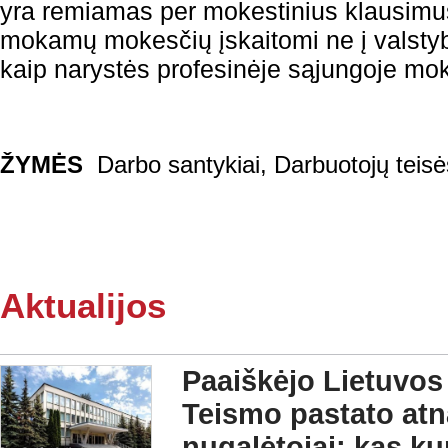
yra remiamas per mokestinius klausimus
mokamų mokesčių įskaitomi ne į valsty
kaip narystės profesinėje sąjungoje mo
ŽYMĖS
Darbo santykiai
,
Darbuotojų teisė
Aktualijos
Paaiškėjo Lietuvos
Teismo pastato at
nugalėtojai: kas ku