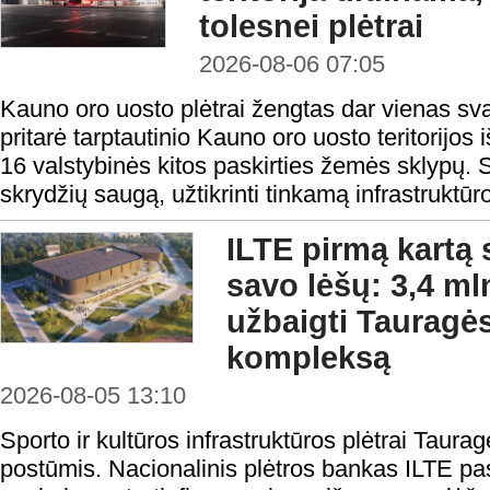
tolesnei plėtrai
2026-08-06 07:05
Kauno oro uosto plėtrai žengtas dar vienas sv
pritarė tarptautinio Kauno oro uosto teritorijos i
16 valstybinės kitos paskirties žemės sklypų. S
skrydžių saugą, užtikrinti tinkamą infrastruktūro
ILTE pirmą kartą 
savo lėšų: 3,4 ml
užbaigti Tauragės
kompleksą
2026-08-05 13:10
Sporto ir kultūros infrastruktūros plėtrai Taura
postūmis. Nacionalinis plėtros bankas ILTE pas