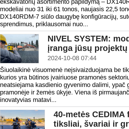
ekskavatorių asortimento papildymą – DX140RD
modeliai nuo 31 iki 61 tonos, naujasis 22,5 to
DX140RDM-7 siūlo daugybę konfigūracijų, sutei
sprendimus, priklausomai nuo...
NIVEL SYSTEM: mod
įranga jūsų projekt
2024-10-08 07:44
Šiuolaikinė visuomenė neįsivaizduojama be ti
kurios yra būtinos įvairiuose pramonės sektori
neatsiejama kasdienio gyvenimo dalimi, ypač g
pramonėje ir žemės ūkyje. Viena iš pirmaujanč
inovatyvias matavi...
40-metės CEDIMA f
tiksliai, švariai ir g