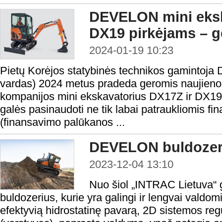
DEVELON mini eksk
DX19 pirkėjams – g
2024-01-19 10:23
Pietų Korėjos statybinės technikos gamint
vardas) 2024 metus pradeda geromis naujienomi
kompanijos mini ekskavatorius DX17Z ir DX19
galės pasinaudoti ne tik labai patraukliomis f
(finansavimo palūkanos ...
DEVELON buldozer
2023-12-04 13:10
Nuo šiol „INTRAC Lietuva“ 
buldozerius, kurie yra galingi ir lengvai valdo
efektyvią hidrostatinę pavarą, 2D sistemos re