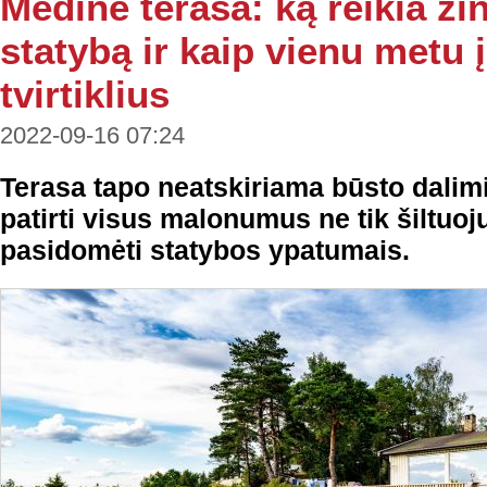
Medinė terasa: ką reikia žin
statybą ir kaip vienu metu į
tvirtiklius
2022-09-16 07:24
Terasa tapo neatskiriama būsto dalimi.
patirti visus malonumus ne tik šiltuoju
pasidomėti statybos ypatumais.