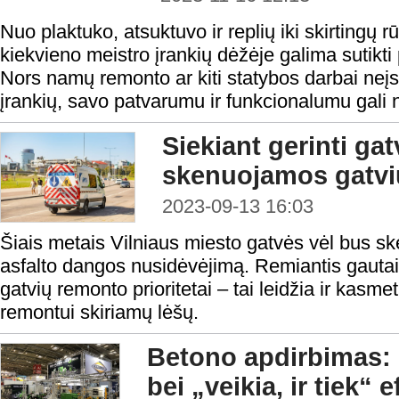
Nuo plaktuko, atsuktuvo ir replių iki skirtingų r
kiekvieno meistro įrankių dėžėje galima sutikti 
Nors namų remonto ar kiti statybos darbai neįs
įrankių, savo patvarumu ir funkcionalumu gali nus
Siekiant gerinti gat
skenuojamos gatv
2023-09-13 16:03
Šiais metais Vilniaus miesto gatvės vėl bus ske
asfalto dangos nusidėvėjimą. Remiantis gauta
gatvių remonto prioritetai – tai leidžia ir kasme
remontui skiriamų lėšų.
Betono apdirbimas:
bei „veikia, ir tiek“ 