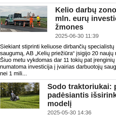
Kelio darbų zon
mln. eurų investic
žmones
2025-06-30 11:39
Siekiant stiprinti keliuose dirbančių specialistų
saugumą, AB „Kelių priežiūra“ įsigijo 20 naujų
Šiuo metu vykdomas dar 11 tokių pat įrenginių
numatoma investicija į įvairias darbuotojų s
nei 1 mili...
Sodo traktoriukai: 
padėsiantis išsirin
modelį
2025-05-30 14:36