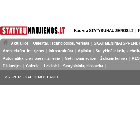
Kas yra STATYBUNAUJIENOS.LT
|
Aktualijos
Objektai. Technologijos. Verslas
SKAITMENINIAI SPRENDI
Architektūra. Interjeras
Infrastruktūra
Aplinka
Statybinė ir kelių technik
Automatika, pramonės inžinerija
Metų nominacijos
Žaliasis kursas
RES
Diskusijos
Galerija
Leidiniai
Statybininkų biblioteka
© 2026 MB NAUJIENOS LAIKU