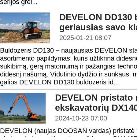
serijos grei...
DEVELON DD130 bu
geriausias savo kl
2025-01-21 08:07
Buldozeris DD130 – naujausias DEVELON stat
asortimento papildymas, kuris užtikrina didesn
sukibimą, gerą matomumą ir pažangias technolo
didesnį našumą. Vidutinio dydžio ir sunkaus
galios DEVELON DD130 buldozeris id...
DEVELON pristato 
ekskavatorių DX1
2024-10-23 07:00
DEVELON (naujas DOOSAN vardas) pristatė n