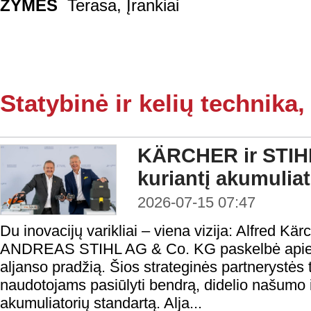
ŽYMĖS
Terasa
,
Įrankiai
Statybinė ir kelių technika, 
KÄRCHER ir STIHL 
kuriantį akumuliat
2026-07-15 07:47
Du inovacijų varikliai – viena vizija: Alfred Kä
ANDREAS STIHL AG & Co. KG paskelbė apie 
aljanso pradžią. Šios strateginės partnerystės 
naudotojams pasiūlyti bendrą, didelio našumo ir 
akumuliatorių standartą. Alja...