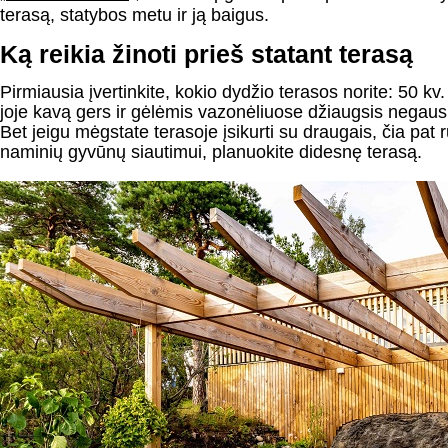
terasą, statybos metu ir ją baigus.
Ką reikia žinoti prieš statant terasą
Pirmiausia įvertinkite, kokio dydžio terasos norite: 50 k
joje kavą gers ir gėlėmis vazonėliuose džiaugsis negaus
Bet jeigu mėgstate terasoje įsikurti su draugais, čia pat ru
naminių gyvūnų siautimui, planuokite didesnę terasą.