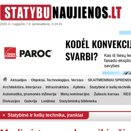
2026 m. rugpjūčio 7 d. penktadienis, 0:24:41
Aktualijos
Objektai. Technologijos. Verslas
SKAITMENINIAI SPRENDI
Architektūra. Interjeras
Infrastruktūra
Aplinka
Statybinė ir kelių technik
Automatika, pramonės inžinerija
Metų nominacijos
Žaliasis kursas
RES
Diskusijos
Galerija
Leidiniai
Statybininkų biblioteka
Statybinė ir kelių technika, įrankiai