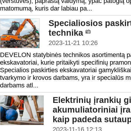
(verstuves), paprastą valdymą, ypač patogią op
matomumą, kuris dar labiau pa...
Specialiosios pask
technika
2023-11-21 10:26
DEVELON statybinės technikos asortimentą pa
ekskavatoriai, kurie pritaikyti specifinių pramo
Specialios paskirties ekskavatoriai gamykliškai 
tvarkymo ir krovos darbams, yra ir specialūs mo
darbams atl...
Elektrinių įrankių g
akumuliatoriniai įra
kaip padeda sutaup
2023-11-16 12:13