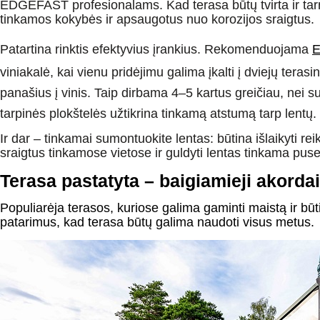
EDGEFAST profesionalams. Kad terasa būtų tvirta ir tarn
tinkamos kokybės ir apsaugotus nuo korozijos sraigtus.
Patartina rinktis efektyvius įrankius. Rekomenduojama
viniakalė, kai vienu pridėjimu galima įkalti į dviejų terasin
panašius į vinis. Taip dirbama 4–5 kartus greičiau, nei su
tarpinės plokštelės užtikrina tinkamą atstumą tarp lentų.
Ir dar – tinkamai sumontuokite lentas: būtina išlaikyti rei
sraigtus tinkamose vietose ir guldyti lentas tinkama puse
Terasa pastatyta – baigiamieji akordai
Populiarėja terasos, kuriose galima gaminti maistą ir būti
patarimus, kad terasa būtų galima naudoti visus metus.