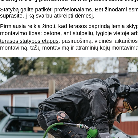
Statybą galite patikėti profesionalams. Bet žinodami esm
suprasite, į ką svarbu atkreipti dėmesį.
Pirmiausia reikia žinoti, kad terasos pagrindą lemia skl
montavimo tipas: betone, ant stulpelių, lygioje vietoje arb
terasos statybos etapus
: pasiruošimą, vidinės laikančiosi
montavimą, tašų montavimą ir atraminių kojų montavimą