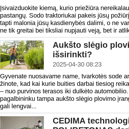
Įsivaizduokite kiemą, kurio priežiūra nereikalauj
pastangų. Sodo traktoriukai pakeis jūsų požiūrį 
tapti malonia jūsų kasdienybės dalimi, o ne varg
ne tik greitai bei tiksliai nupjauti veją, bet ir atli
Aukšto slėgio plov
išsirinkti?
2025-04-30 08:23
Gyvenate nuosavame name, tvarkotės sode arb
žinote, kad kai kurie buities darbai tiesiog rei
– nuo purvinos terasos iki dulkėto automobili
pagalbininku tampa aukšto slėgio plovimo įranga
gali lengvai...
CEDIMA technologi