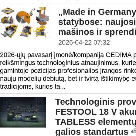
„Made in Germany“
statybose: naujo
mašinos ir sprend
2026-04-22 07:32
2026-ųjų pavasarį įmonė/kompanija CEDIMA pa
reikšmingus technologinius atnaujinimus, kurie 
gamintojo pozicijas profesionalios įrangos rink
naujų modelių debiutą, bet ir tvirtą ištikimyb
tradicijoms, kurios ta...
Technologinis prove
FESTOOL 18 V akum
TABLESS elementų 
galios standartus