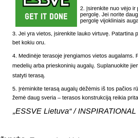
2. Įsirenkite nuo vėjo i
pergolę. Jei norite dau
pergolę vijokliniais auga
3. Jei yra vietos, įsirenkite lauko virtuvę. Patartin
bet kokiu oru.
4. Medinėje terasoje įrengiamos vietos augalams. P
medelių arba prieskoninių augalų. Suplanuokite jie
statyti terasą.
5. Įrėminkite terasą augalų dėžėmis iš tos pačios r
žemė daug sveria – terasos konstrukciją reikia pritai
„ESSVE Lietuva“ / INSPIRATIONA