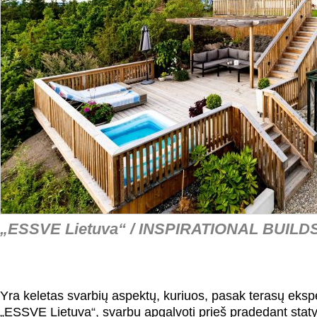
„ESSVE Lietuva“ / INSPIRATIONAL BUILD
Yra keletas svarbių aspektų, kuriuos, pasak terasų ekspe
„
ESSVE Lietuva
“,
svarbu apgalvoti prieš pradedant staty