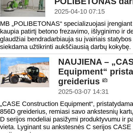
POLIBETONAS darb
2025-04-10 07:15
MB „POLIBETONAS“ specializuojasi įrengiant p
kaupia patirtį betono frezavimo, išlyginimo i
glaudžiai bendradarbiauja su įvairiais statybos p
siekdama užtikrinti aukščiausią darbų kokybę.
NAUJIENA – „CAS
Equipment“ prista
greiderius
2025-03-07 14:31
„CASE Construction Equipment“, pristatydama 
856D greiderius, remiasi savo ankstesnių kart
D serijos modeliai pasižymi produktyvumu ir p
vieta. Lyginant su ankstesnės C serijos CASE 