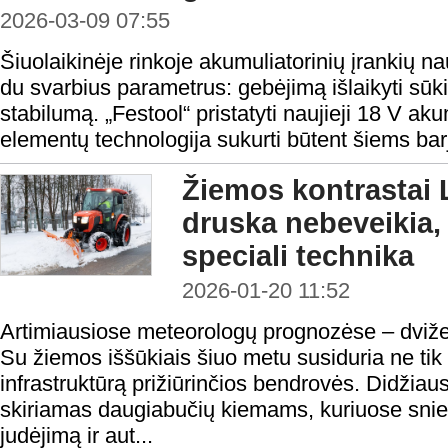
2026-03-09 07:55
Šiuolaikinėje rinkoje akumuliatorinių įrankių
du svarbius parametrus: gebėjimą išlaikyti sūki
stabilumą. „Festool“ pristatyti naujieji 18 V aku
elementų technologija sukurti būtent šiems barje
Žiemos kontrastai L
druska nebeveikia, 
speciali technika
2026-01-20 11:52
Artimiausiose meteorologų prognozėse – dviž
Su žiemos iššūkiais šiuo metu susiduria ne tik g
infrastruktūrą prižiūrinčios bendrovės. Didžia
skiriamas daugiabučių kiemams, kuriuose sni
judėjimą ir aut...