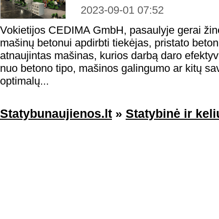
2023-09-01 07:52
Vokietijos CEDIMA GmbH, pasaulyje gerai žino
mašinų betonui apdirbti tiekėjas, pristato beto
atnaujintas mašinas, kurios darbą daro efekty
nuo betono tipo, mašinos galingumo ar kitų savy
optimalų...
Statybunaujienos.lt
»
Statybinė ir keli