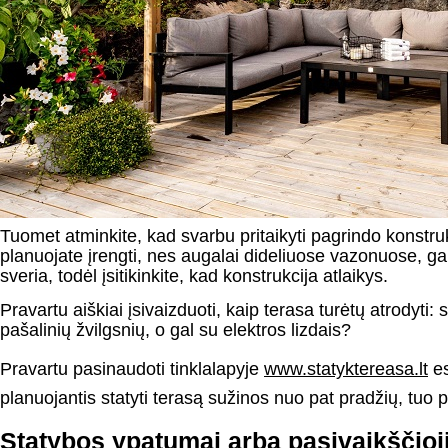
Tuomet atminkite, kad svarbu pritaikyti pagrindo konstrukc
planuojate įrengti, nes augalai dideliuose vazonuose, gal
sveria, todėl įsitikinkite, kad konstrukcija atlaikys.
Pravartu aiškiai įsivaizduoti, kaip terasa turėtų atrodyti
pašalinių žvilgsnių, o gal su elektros lizdais?
Pravartu pasinaudoti tinklalapyje
www.statyktereasa.lt
e
planuojantis statyti terasą sužinos nuo pat pradžių, tuo 
Statybos ypatumai arba pasivaikščio