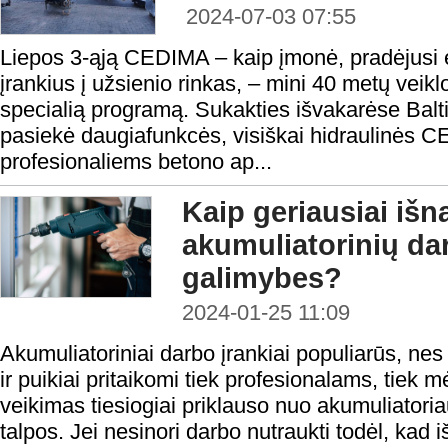
2024-07-03 07:55
Liepos 3-ąją CEDIMA – kaip įmonė, pradėjusi e
įrankius į užsienio rinkas, – mini 40 metų veiklo
specialią programą. Sukakties išvakarėse Baltij
pasiekė daugiafunkcės, visiškai hidraulinės
profesionaliems betono ap...
Kaip geriausiai išn
akumuliatorinių da
galimybes?
2024-01-25 11:09
Akumuliatoriniai darbo įrankiai populiarūs, nes 
ir puikiai pritaikomi tiek profesionalams, tiek 
veikimas tiesiogiai priklauso nuo akumuliatoria
talpos. Jei nesinori darbo nutraukti todėl, kad i