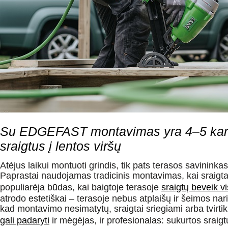
Su EDGEFAST montavimas yra 4–5 kartu
sraigtus į lentos viršų
Atėjus laikui montuoti grindis, tik pats terasos savininkas 
Paprastai naudojamas tradicinis montavimas, kai sraigtai 
populiarėja būdas, kai baigtoje terasoje
sraigtų beveik v
atrodo estetiškai – terasoje nebus atplaišų ir šeimos nari
kad montavimo nesimatytų, sraigtai sriegiami arba tvirtikli
gali padaryti
ir mėgėjas, ir profesionalas: sukurtos srai