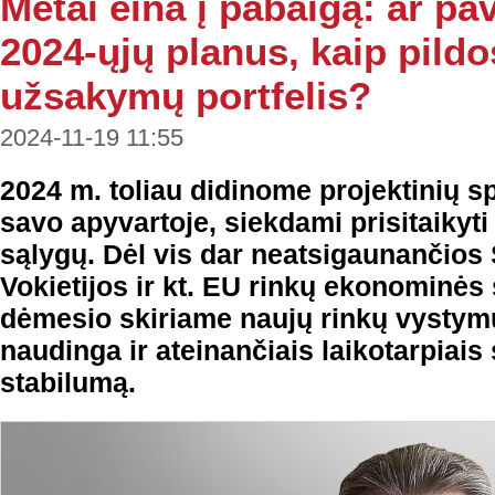
Metai eina į pabaigą: ar pa
2024-ųjų planus, kaip pildo
užsakymų portfelis?
2024-11-19 11:55
2024 m. toliau didinome projektinių s
savo apyvartoje, siekdami prisitaikyti
sąlygų. Dėl vis dar neatsigaunančios
Vokietijos ir kt. EU rinkų ekonominės
dėmesio skiriame naujų rinkų vystymu
naudinga ir ateinančiais laikotarpiais s
stabilumą.