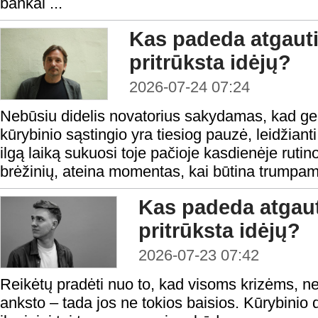
bankai ...
Kas padeda atgauti
pritrūksta idėjų?
2026-07-24 07:24
Nebūsiu didelis novatorius sakydamas, kad ge
kūrybinio sąstingio yra tiesiog pauzė, leidžianti
ilgą laiką sukuosi toje pačioje kasdienėje rutino
brėžinių, ateina momentas, kai būtina trumpam 
Kas padeda atgaut
pritrūksta idėjų?
2026-07-23 07:42
Reikėtų pradėti nuo to, kad visoms krizėms, ne iš
anksto – tada jos ne tokios baisios. Kūrybinio