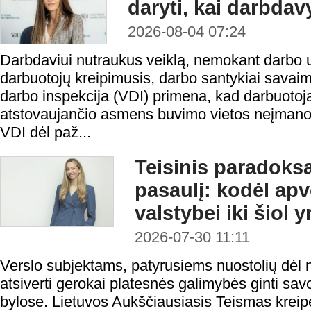
daryti, kai darbda
2026-08-04 07:24
Darbdaviui nutraukus veiklą, nemokant darbo 
darbuotojų kreipimusis, darbo santykiai savaim
darbo inspekcija (VDI) primena, kad darbuotoja
atstovaujančio asmens buvimo vietos neįmanoma 
VDI dėl paž...
Teisinis paradoks
pasaulį: kodėl ap
valstybei iki šiol 
2026-07-30 11:11
Verslo subjektams, patyrusiems nuostolių dėl n
atsiverti gerokai platesnės galimybės ginti sa
bylose. Lietuvos Aukščiausiasis Teismas kreipė