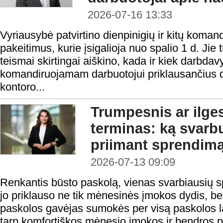
2026-07-16 13:33
Vyriausybė patvirtino dienpinigių ir kitų koma
pakeitimus, kurie įsigalioja nuo spalio 1 d. Jie t
teismai skirtingai aiškino, kada ir kiek darbdav
komandiruojamam darbuotojui priklausančius d
kontoro...
Trumpesnis ar ilge
terminas: ką svarbu
priimant sprendim
2026-07-13 09:09
Renkantis būsto paskolą, vienas svarbiausių 
jo priklauso ne tik mėnesinės įmokos dydis, be
paskolos gavėjas sumokės per visą paskolos la
tarp komfortiškos mėnesio įmokos ir bendros 