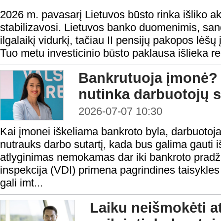
2026 m. pavasarį Lietuvos būsto rinka išliko a
stabilizavosi. Lietuvos banko duomenimis, sando
ilgalaikį vidurkį, tačiau II pensijų pakopos lėšų
Tuo metu investicinio būsto paklausa išlieka rek
Bankrutuoja įmonė? 
nutinka darbuotojų s
2026-07-07 10:30
Kai įmonei iškeliama bankroto byla, darbuotoj
nutrauks darbo sutartį, kada bus galima gauti iš
atlyginimas nemokamas dar iki bankroto pradži
inspekcija (VDI) primena pagrindines taisykles
gali imt...
Laiku neišmokėti at