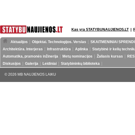
Kas yra STATYBUNAUJIENOS.LT
|
Aktualijos
Objektai. Technologijos. Verslas
SKAITMENINIAI SPRENDI
Architektūra. Interjeras
Infrastruktūra
Aplinka
Statybinė ir kelių technik
Automatika, pramonės inžinerija
Metų nominacijos
Žaliasis kursas
RES
Diskusijos
Galerija
Leidiniai
Statybininkų biblioteka
© 2026 MB NAUJIENOS LAIKU