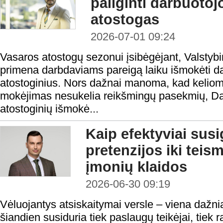
pailginti darbuoto
atostogas
2026-07-01 09:24
Vasaros atostogų sezonui įsibėgėjant, Valstybi
primena darbdaviams pareigą laiku išmokėti d
atostoginius. Nors dažnai manoma, kad keliom
mokėjimas nesukelia reikšmingų pasekmių, Da
atostoginių išmokė...
Kaip efektyviai susi
pretenzijos iki teis
įmonių klaidos
2026-06-30 09:19
Vėluojantys atsiskaitymai versle – viena dažni
šiandien susiduria tiek paslaugų teikėjai, tiek 