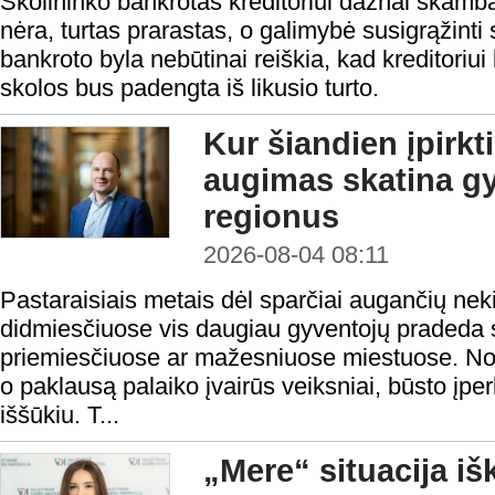
Skolininko bankrotas kreditoriui dažnai skamba 
nėra, turtas prarastas, o galimybė susigrąžinti
bankroto byla nebūtinai reiškia, kad kreditoriui 
skolos bus padengta iš likusio turto.
Kur šiandien įpirkt
augimas skatina gy
regionus
2026-08-04 08:11
Pastaraisiais metais dėl sparčiai augančių nek
didmiesčiuose vis daugiau gyventojų pradeda s
priemiesčiuose ar mažesniuose miestuose. Nors
o paklausą palaiko įvairūs veiksniai, būsto į
iššūkiu. T...
„Mere“ situacija iš