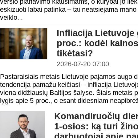
verslo planavimo klausimams, o kūrybai jo liek
eskizuoti labai patinka – tai neatsiejama mano
veiklo...
Infliacija Lietuvoje 
proc.: kodėl kainos
tikėtasi?
2026-07-20 07:00
Pastaraisiais metais Lietuvoje pajamos augo da
tendencija pamažu keičiasi – infliacija Lietuvoj
viena didžiausių Baltijos šalyse. Šiais metais 
lygis apie 5 proc., o esant didesniam neapibrėžtum
Komandiruočių dien
1-osios: ką turi žino
darbuotojai apie na