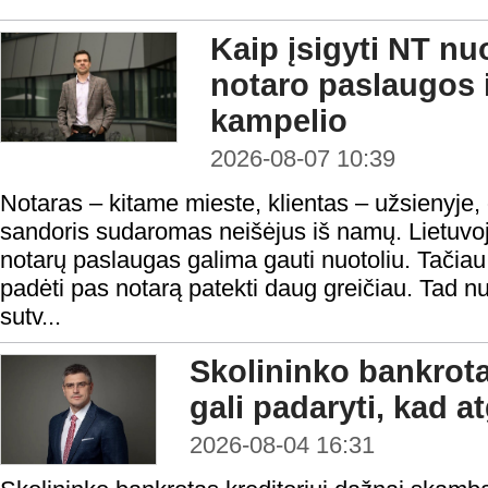
Kaip įsigyti NT nu
notaro paslaugos i
kampelio
2026-08-07 10:39
Notaras – kitame mieste, klientas – užsienyje,
sandoris sudaromas neišėjus iš namų. Lietuvoje
notarų paslaugas galima gauti nuotoliu. Tačiau n
padėti pas notarą patekti daug greičiau. Tad nu
sutv...
Skolininko bankrota
gali padaryti, kad a
2026-08-04 16:31