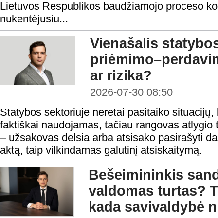
Lietuvos Respublikos baudžiamojo proceso ko
nukentėjusiu...
Vienašalis statybo
priėmimo–perdavi
ar rizika?
2026-07-30 08:50
Statybos sektoriuje neretai pasitaiko situacijų, 
faktiškai naudojamas, tačiau rangovas atlygio t
– užsakovas delsia arba atsisako pasirašyti 
aktą, taip vilkindamas galutinį atsiskaitymą.
Bešeimininkis sandė
valdomas turtas? T
kada savivaldybė ne