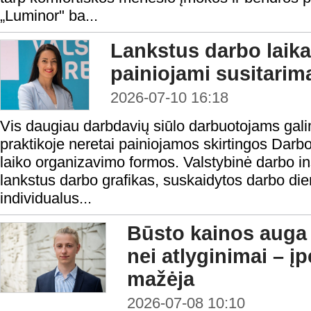
„Luminor" ba...
Lankstus darbo laika
painiojami susitarima
2026-07-10 16:18
Vis daugiau darbdavių siūlo darbuotojams galim
praktikoje neretai painiojamos skirtingos Dar
laiko organizavimo formos. Valstybinė darbo i
lankstus darbo grafikas, suskaidytos darbo die
individualus...
Būsto kainos auga 
nei atlyginimai – 
mažėja
2026-07-08 10:10