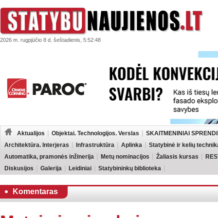
2026 m. rugpjūčio 8 d. šeštadienis, 5:52:48
Aktualijos
Objektai. Technologijos. Verslas
SKAITMENINIAI SPRENDI
Architektūra. Interjeras
Infrastruktūra
Aplinka
Statybinė ir kelių technik
Automatika, pramonės inžinerija
Metų nominacijos
Žaliasis kursas
RES
Diskusijos
Galerija
Leidiniai
Statybininkų biblioteka
Komentaras