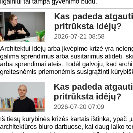
ilgainiui tai tampa gyvenimo būdu.
Kas padeda atgauti
pritrūksta idėjų?
2026-07-21 08:58
Architektui idėjų arba įkvėpimo krizė yra nele
galima sprendimus arba susitarimus atidėti, skirt
arba sprendimai ateis. Todėl galvoju, kad arch
greitesnėmis priemonėmis susigrąžinti kūrybiš
Kas padeda atgauti
pritrūksta idėjų?
2026-07-20 07:09
Iš tiesų kūrybinės krizės kartais ištinka, ypač
architektūros biuro darbuose, kai daug laiko t