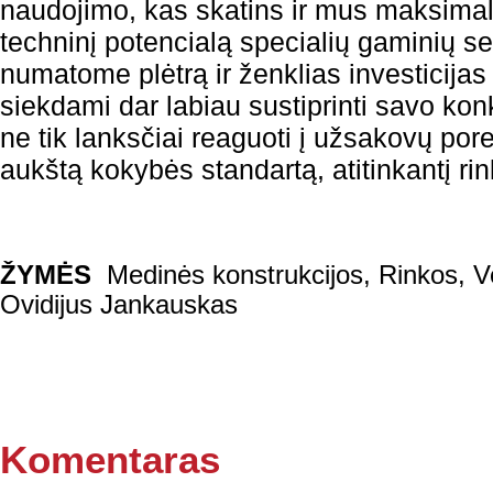
naudojimo, kas skatins ir mus maksimali
techninį potencialą specialių gaminių se
numatome plėtrą ir ženklias investicijas
siekdami dar labiau sustiprinti savo kon
ne tik lanksčiai reaguoti į užsakovų poreik
aukštą kokybės standartą, atitinkantį ri
ŽYMĖS
Medinės konstrukcijos
,
Rinkos
,
V
Ovidijus Jankauskas
Komentaras