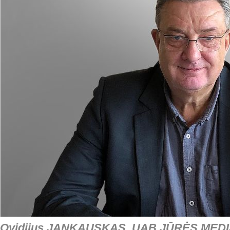
Ovidijus JANKAUSKAS, UAB JŪRĖS MEDIS g