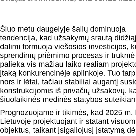
Šiuo metu daugelyje šalių dominuoja
tendencija, kad užsakymų srautą didžią
dalimi formuoja viešosios investicijos, k
sprendimų priėmimo procesas ir trukmė
palieka vis mažiau laiko realiam projekt
įtaką konkurencinėje aplinkoje. Tuo tarp
nors ir lėtai, tačiau stabiliai augantį su
konstrukcijomis iš privačių užsakovų, kas
šiuolaikinės medinės statybos suteikia
Prognozuojame ir tikimės, kad 2025 m. 
Lietuvoje projektuojant ir statant visuo
objektus, taikant įsigaliojusį įstatymą d