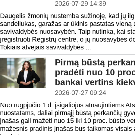
2026-07-29 14:39
Daugelis žmonių nustemba sužinoję, kad jų il
sandėliukas, garažas ar ūkinis pastatas vieną d
savivaldybės nuosavybėn. Taip nutinka, kai stati
įregistruoti Registrų centre, o jų nuosavybės d
Tokiais atvejais savivaldybės ...
Pirmą būstą perka
pradėti nuo 10 proc
bankai vertins kiek
2026-07-27 09:24
Nuo rugpjūčio 1 d. įsigaliojus atnaujintiems At
nuostatams, daliai pirmąjį būstą perkančių gyv
įnašas gali mažėti nuo 15 iki 10 proc. būsto ver
mažesnis pradinis įnašas bus taikomas visais a