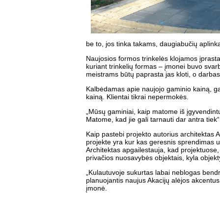
be to, jos tinka takams, daugiabučių aplin
Naujosios formos trinkelės klojamos įprastai
kuriant trinkelių formas – įmonei buvo svarb
meistrams būtų paprasta jas kloti, o darbas
Kalbėdamas apie naujojo gaminio kainą, gami
kainą. Klientai tikrai nepermokės.
„Mūsų gaminiai, kaip matome iš įgyvendintų
Matome, kad jie gali tarnauti dar antra tiek“
Kaip pastebi projekto autorius architektas 
projekte yra kur kas geresnis sprendimas už 
Architektas apgailestauja, kad projektuose, 
privačios nuosavybės objektais, kyla objekty
„Kulautuvoje sukurtas labai neblogas bendr
planuojantis naujus Akacijų alėjos akcentus
įmonė.