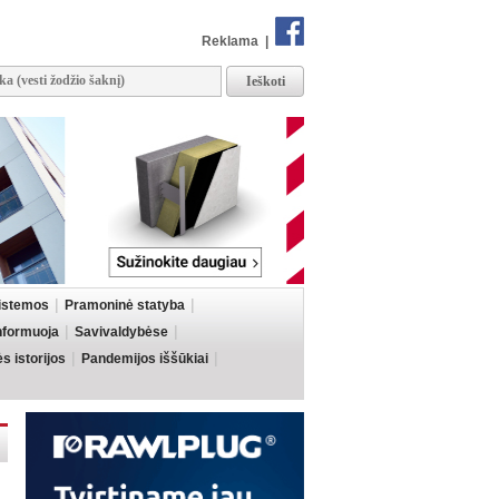
Reklama
|
sistemos
Pramoninė statyba
informuoja
Savivaldybėse
 istorijos
Pandemijos iššūkiai