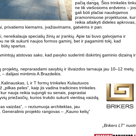
pačią dangą. Šios trinkelės tink
ne tik viešosioms erdvėms – jos
gali būti plačiai naudojamos
pramoniniuose projektuose, kur
reikia atlaikyti dideles apkrovas,
kai, privatiems kiemams, įvažiavimams, gatvėms ir pan.
, nereikalauja specialių žinių ar įrankių. Apie tai buvo galvojama ir
u ne tik sukurti naujos formos gaminį, bet ir pagaminti tokį, kad
 būtų spartus.
ntojų atstovas sako, kad pavyko suderinti išskirtinį gaminio dizainą ir
 projektų, neprarasdami savybių ir išvaizdos tarnauja jau 10–12 metų.
, – dalijasi mintimis A.Brazdeikis.
A.Kalinauskas, L ir T formų trinkeles Kulautuvos
„pilkas peles“, kaip jis vadina tradicines trinkeles.
kur nauja reikia sujungti su senais, paprastai
vių priežasčių, kurios trukdo sukurti vientisą vaizdą.
as vaizdas“, – reziumuoja architektas, jau
. Generalinis projekto rangovas – „Kauno kelių“
„Brikers LT“ nuotr