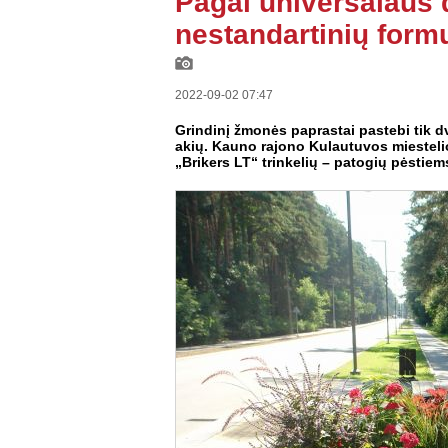
Pagal universalaus 
nestandartinių form
2022-09-02 07:47
Grindinį žmonės paprastai pastebi tik dv
akių. Kauno rajono Kulautuvos miestelio
„Brikers LT“ trinkelių – patogių pėstiem