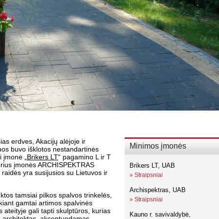
as erdves, Akacijų alėjoje ir
Minimos įmonės
nos buvo išklotos nestandartinės
i įmonė „
Brikers LT
“ pagamino L ir T
autorius įmonės ARCHISPEKTRAS
Brikers LT, UAB
 raidės yra susijusios su Lietuvos ir
»
Straipsniai
Archispektras, UAB
tos tamsiai pilkos spalvos trinkelės,
»
Straipsniai
ekiant gamtai artimos spalvinės
 ateityje gali tapti skulptūros, kurias
Kauno r. savivaldybė,
lo architektas, akcentuodamas