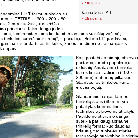
»
Straipsniai
i.
Kauno keliai, AB
 pagamino L ir T formų trinkeles su
 mm ir „TETRIS L“ 300 x 200 x 80
»
Straipsniai
lią 2 mm nuožulą, kuri leidžia
zaino principus. Tokia danga judėti
tiems, besiramstantiems lazda, stumiantiems vaikišką vežimėlį,
ios trinkelės sumažina ir garsą“, – pasakoja „Brikers LT“ pardavimų
gamina ir standartines trinkeles, kurios turi didesnę nei naujosios
s kampais.
Kaip pastebi gamintojų atstovas
pastaruoju metu populiarėja
didesnių išmatavimų trinkelės,
kurios keičia tradicinių (100 x
200 mm) matmenų pilkąsias.
Stambesnės trinkelės kuria
erdvės pojūtį.
Standartinis naujos formos
trinkelių storis (80 mm) yra
pritaikytas komunalinės
technikos apkrovoms atlaikyti.
Papildomo stiprumo dangai
suteikia pati daugiabriaunė
trinkelių forma: kuo daugiau
briaunų, tuo trinkelės stipriau
tarpusavyje susikabina ir stiprin