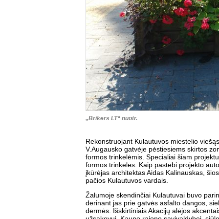
„Brikers LT“ nuotr.
Rekonstruojant Kulautuvos miestelio viešąsi
V.Augausko gatvėje pėstiesiems skirtos zo
formos trinkelėmis. Specialiai šiam projektu
formos trinkeles. Kaip pastebi projekto 
įkūrėjas architektas Aidas Kalinauskas, šios
pačios Kulautuvos vardais.
Žalumoje skendinčiai Kulautuvai buvo parink
derinant jas prie gatvės asfalto dangos, si
dermės. Išskirtiniais Akacijų alėjos akcentais
užsakovui, Kauno rajono savivaldybei, siū