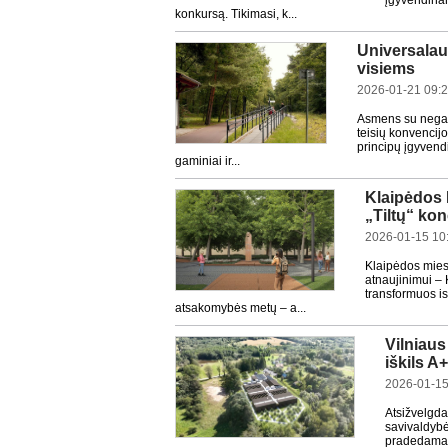
įgyvendinan
konkursą. Tikimasi, k...
Universalaus
visiems
2026-01-21 09:
Asmens su negal
teisių konvencijo
principų įgyvend
gaminiai ir...
Klaipėdos 
„Tiltų“ ko
2026-01-15 10
Klaipėdos mies
atnaujinimui – 
transformuos is
atsakomybės metų – a...
Vilniau
iškils 
2026-01-15
Atsižvelgda
savivaldybė
pradedamas 