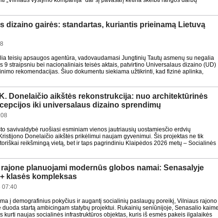
ti „Vilniaus vystymo kompanija“ dar šį pavasarį ketina skelbti rangos darbų
 dizaino gairės: standartas, kuriantis prieinamą Lietuvą
28
ia teisių apsaugos agentūra, vadovaudamasi Jungtinių Tautų asmenų su negalia
s 9 straipsniu bei nacionaliniais teisės aktais, patvirtino Universalaus dizaino (UD)
inimo rekomendacijas. Šiuo dokumentu siekiama užtikrinti, kad fizinė aplinka,
K. Donelaičio aikštės rekonstrukcija: nuo architektūrinės
ncepcijos iki universalaus dizaino sprendimų
:08
to savivaldybė ruošiasi esminiam vienos jautriausių uostamiesčio erdvių
Kristijono Donelaičio aikštės prikėlimui naujam gyvenimui. Šis projektas ne tik
toriškai reikšmingą vietą, bet ir taps pagrindiniu Klaipėdos 2026 metų – Socialinės
s rajone planuojami modernūs globos namai: Senasalyje
A++ klasės kompleksas
 07:40
ma į demografinius pokyčius ir augantį socialinių paslaugų poreikį, Vilniaus rajono
 duoda startą ambicingam statybų projektui. Rukainių seniūnijoje, Senasalio kaime
kurti naujas socialinės infrastruktūros objektas, kuris iš esmės pakeis ilgalaikės