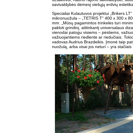
savivaldybės dėmesį viešųjų erdvių estetika
Specialiai Kulautuvos projektui „Brikers LT“
mikronuožula – „TETRIS T“ 400 x 300 x 80
mm. „Mūsų pagamintos trinkelės turi minima
pakloti grindinį, atitinkantį universalaus di
vienodai patogu visiems – pėstiems, važiuo
važiuojantiems riedlente ar riedučiais. Tok
vadovas Audrius Brazdeikis. Įmonė taip pat 
nuožulą, arba visai jos neturi – yra stačiai