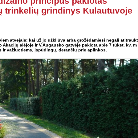
dizaino principus paklotas
ų trinkelių grindinys Kulautuvoje
iem atvejais: kai už jo užkliūva arba grožėdamiesi negali atitraukt
 Akacijų alėjoje ir V.Augausko gatvėje paklota apie 7 tūkst. kv. m
s ir važiuotiems, įspūdingų, derančių prie aplinkos.