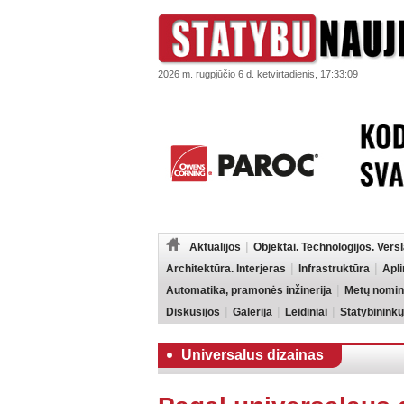
2026 m. rugpjūčio 6 d. ketvirtadienis, 17:33:09
Aktualijos
Objektai. Technologijos. Vers
Architektūra. Interjeras
Infrastruktūra
Apl
Automatika, pramonės inžinerija
Metų nomin
Diskusijos
Galerija
Leidiniai
Statybininkų
Universalus dizainas