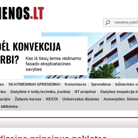
las
SKAITMENINIAI SPRENDIMAI
Komentaras
Sprendimai
Inžinerinės 
inka
Statybinė ir kelių technika, įrankiai
NT projektai
Statybos inspekcija 
acijos
Žaliasis kursas
RESTA
Universalus dizainas
Asmenybės. Sėkmės
 biblioteka