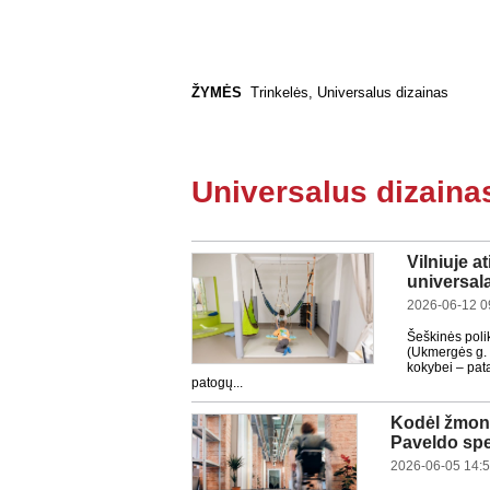
ŽYMĖS
Trinkelės
,
Universalus dizainas
Universalus dizaina
Vilniuje a
universal
2026-06-12 0
Šeškinės polik
(Ukmergės g. 2
kokybei – pata
patogų...
Kodėl žmonė
Paveldo spec
2026-06-05 14: