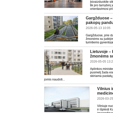
Įsivaizduokite si
tik pro tarnybinį 
orientavimosi pr
Gargžduose – i
pakopų pand
2026-05-13 10:05
Gargžduose, prie da
žmonėms su judėjimo
turintiems gyventoja
Lietuvoje – 
žmonėms su
2026-05-05 13:
Aplinkos ministe
pusmetį žada esm
skiriama pastatų,
jomis naudoti...
Vilnius 
medicino
2026-03-25
Vilniuje nu
ir išplėsti 