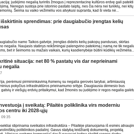
tuaciją: judėjimo negalią turintis žmogus į reprezentacinę kultūros erdvę gali patekti
įėjimą. Neregys sustoja prie istorinio pastato laiptų, nes čia nėra nei turėklų, nei kitų
iemonių. Šeima su vaiko vežimėliu vos atvykusi supranta, kad ši vieta nė...
šskirtinis sprendimas: prie daugiabučio įrengtas kelių
usas
ugiabučio namo Taikos gatvėje, įrengtas didelis kelių pakopų pandusas, skirtas
 negalia. Naujasis statinys reikšmingai palengvino patekimą į namą ne tik negali
ms, bet ir šeimoms su mažais vaikais, kurių kasdienybėje būtini kūdikių vežimėlia..
kritinė situacija: net 80 % pastatų vis dar neprieinami
 negalia
27
rija, perėmusi pirmininkavimą Asmenų su negalia gerovės tarybai, artimiausią
inius pokyčius infrastruktūros prieinamumo srityje. Daugiausia dėmesio bus
 gatvių ir viešųjų erdvių pritaikymui, kad žmonės su judėjimo ir regos negalia galėt
investuoja į sveikatą: Pilaitės poliklinika virs moderniu
s centru iki 2028-ųjų
 09:35
osekliai stiprinama sveikatos infrastruktūra – Pilaitėje planuojama iš esmės atnaujin
Karoliniškių poliklinikos padalinį. Gavus statybą leidžiantį dokumentą, projektą