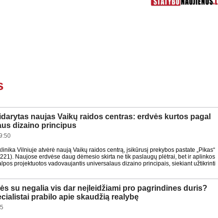
s
tidarytas naujas Vaikų raidos centras: erdvės kurtos pagal
aus dizaino principus
9:50
linika Vilniuje atvėrė naują Vaikų raidos centrą, įsikūrusį prekybos pastate „Pikas“
21). Naujose erdvėse daug dėmesio skirta ne tik paslaugų plėtrai, bet ir aplinkos
lpos projektuotos vadovaujantis universalaus dizaino principais, siekiant užtikrinti
s su negalia vis dar neįleidžiami pro pagrindines duris?
ialistai prabilo apie skaudžią realybę
55