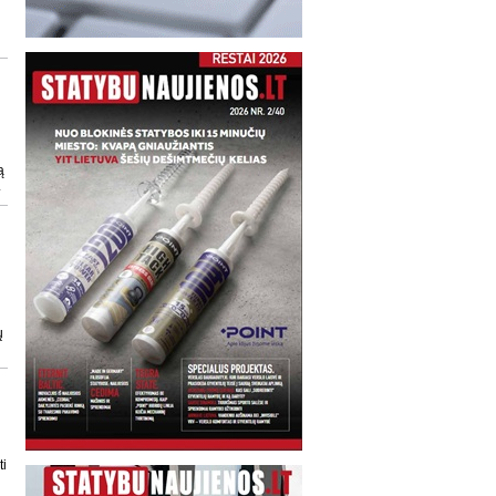
ą
.
ų
ti