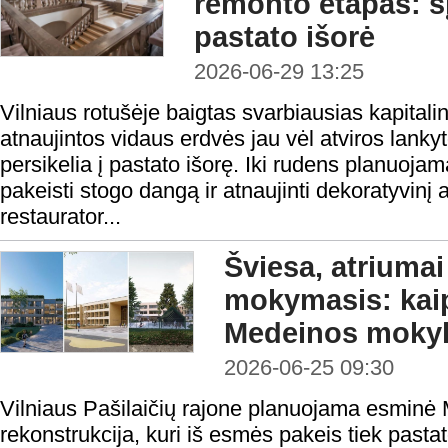
remonto etapas: šį
pastato išorė
2026-06-29 13:25
Vilniaus rotušėje baigtas svarbiausias kapital
atnaujintos vidaus erdvės jau vėl atviros lank
persikelia į pastato išorę. Iki rudens planuojam
pakeisti stogo dangą ir atnaujinti dekoratyvin
restaurator...
Šviesa, atriumai
mokymasis: kaip
Medeinos moky
2026-06-25 09:30
Vilniaus Pašilaičių rajone planuojama esminė
rekonstrukcija, kuri iš esmės pakeis tiek pasta