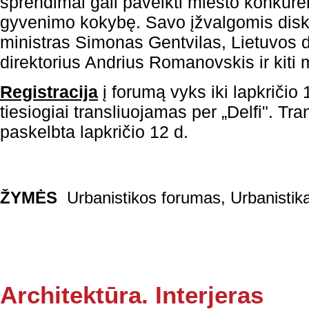
sprendimai gali paveikti miesto konkur
gyvenimo kokybę. Savo įžvalgomis disku
ministras Simonas Gentvilas, Lietuvos 
direktorius Andrius Romanovskis ir kiti 
Registracija
į forumą vyks iki lapkričio
tiesiogiai transliuojamas per „Delfi". Tr
paskelbta lapkričio 12 d.
ŽYMĖS
Urbanistikos forumas
,
Urbanistik
Architektūra. Interjeras