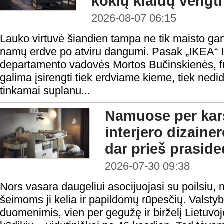
kokių klaidų vengti
2026-08-07 06:15
Lauko virtuvė šiandien tampa ne tik maisto gami
namų erdve po atviru dangumi. Pasak „IKEA“ In
departamento vadovės Mortos Bučinskienės, fu
galima įsirengti tiek erdviame kieme, tiek nedi
tinkamai suplanu...
Namuose per karš
interjero dizainer
dar prieš prasid
2026-07-30 09:38
Nors vasara daugeliui asocijuojasi su poilsiu,
šeimoms ji kelia ir papildomų rūpesčių. Vals
duomenimis, vien per gegužę ir birželį Lietuvoj