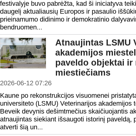
festivalyje buvo pabrėžta, kad ši iniciatyva te
daugelį aktualiausių Europos ir pasaulio iššūk
prieinamumo didinimo ir demokratinio dalyvavim
bendruomen...
Atnaujintas LSMU V
akademijos miesteli
paveldo objektai ir
miestiečiams
2026-06-12 07:26
Kaune po rekonstrukcijos visuomenei pristatyt
universiteto (LSMU) Veterinarijos akademijos ter
Beveik devynis dešimtmečius skaičiuojantis a
atnaujintas siekiant išsaugoti istorinį paveldą, p
atverti šią un...