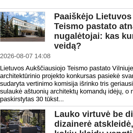
Paaiškėjo Lietuvos
Teismo pastato at
nugalėtojai: kas ku
veidą?
2026-08-07 14:08
Lietuvos Aukščiausiojo Teismo pastato Vilniuje
architektūrinio projekto konkursas pasiekė sv
sudaryta vertinimo komisija išrinko tris geria
sulaukė aštuonių architektų komandų idėjų, o
paskirstytas 30 tūkst...
Lauko virtuvė be di
dizainerė atskleidė,