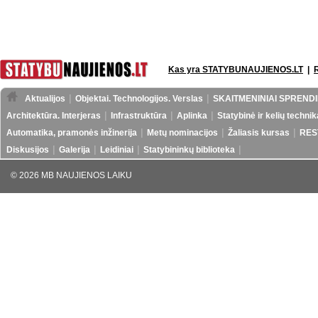
Kas yra STATYBUNAUJIENOS.LT
|
Aktualijos
Objektai. Technologijos. Verslas
SKAITMENINIAI SPRENDI
Architektūra. Interjeras
Infrastruktūra
Aplinka
Statybinė ir kelių technik
Automatika, pramonės inžinerija
Metų nominacijos
Žaliasis kursas
RES
Diskusijos
Galerija
Leidiniai
Statybininkų biblioteka
© 2026 MB NAUJIENOS LAIKU