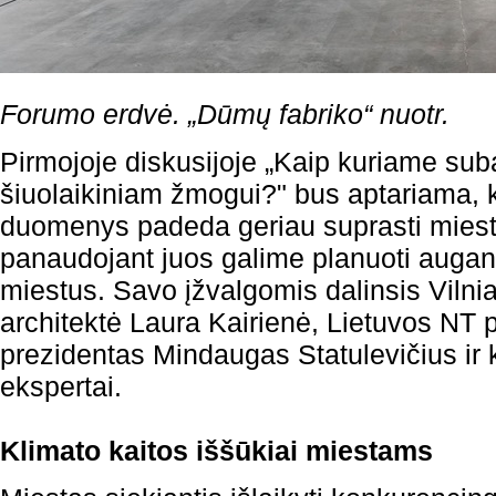
Forumo erdvė. „Dūmų fabriko“ nuotr.
Pirmojoje diskusijoje „Kaip kuriame su
šiuolaikiniam žmogui?" bus aptariama, k
duomenys padeda geriau suprasti miestie
panaudojant juos galime planuoti auganči
miestus. Savo įžvalgomis dalinsis Vilnia
architektė Laura Kairienė, Lietuvos NT p
prezidentas Mindaugas Statulevičius ir k
ekspertai.
Klimato kaitos iššūkiai miestams