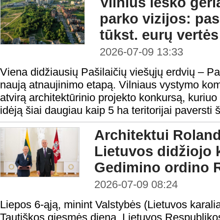
Vilnius ieško ger
parko vizijos: pa
tūkst. eurų vertė
2026-07-09 13:33
Viena didžiausių Pašilaičių viešųjų erdvių – Pa
naują atnaujinimo etapą. Vilniaus vystymo kom
atvirą architektūrinio projekto konkursą, kuriuo
idėją šiai daugiau kaip 5 ha teritorijai paversti 
Architektui Roland
Lietuvos didžiojo 
Gedimino ordino R
2026-07-09 08:24
Liepos 6-ąją, minint Valstybės (Lietuvos karal
Tautiškos giesmės dieną, Lietuvos Respubliko