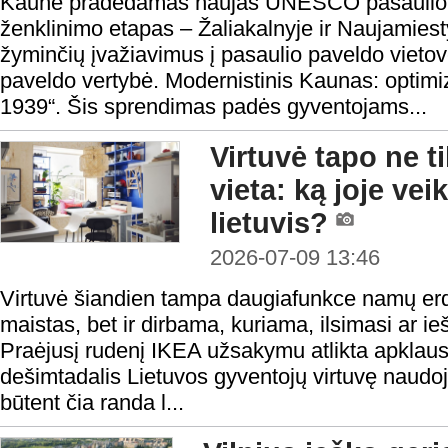
Kaune pradedamas naujas UNESCO pasaulio pa
ženklinimo etapas – Žaliakalnyje ir Naujamiest
žyminčių įvažiavimus į pasaulio paveldo vie
paveldo vertybė. Modernistinis Kaunas: optim
1939“. Šis sprendimas padės gyventojams...
Virtuvė tapo ne 
vieta: ką joje vei
lietuvis?
2026-07-09 13:46
Virtuvė šiandien tampa daugiafunkce namų erd
maistas, bet ir dirbama, kuriama, ilsimasi ar 
Praėjusį rudenį IKEA užsakymu atlikta apklau
dešimtadalis Lietuvos gyventojų virtuvę naudo
būtent čia randa l...