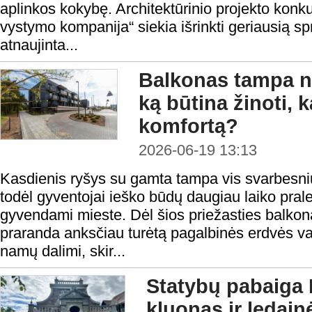
aplinkos kokybę. Architektūrinio projekto konku
vystymo kompanija“ siekia išrinkti geriausią s
atnaujinta...
Balkonas tampa n
ką būtina žinoti, k
komfortą?
2026-06-19 13:13
Kasdienis ryšys su gamta tampa vis svarbesniu
todėl gyventojai ieško būdų daugiau laiko prale
gyvendami mieste. Dėl šios priežasties balkon
praranda anksčiau turėtą pagalbinės erdvės va
namų dalimi, skir...
Statybų pabaiga 
kluonas ir ledain