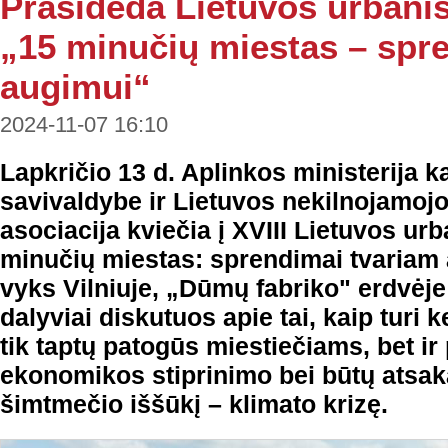
Prasideda Lietuvos urbanis
„15 minučių miestas – spr
augimui“
2024-11-07 16:10
Lapkričio 13 d. Aplinkos ministerija k
savivaldybe ir Lietuvos nekilnojamojo
asociacija kviečia į XVIII Lietuvos ur
minučių miestas: sprendimai tvariam
vyks Vilniuje, „Dūmų fabriko" erdvėje
dalyviai diskutuos apie tai, kaip turi k
tik taptų patogūs miestiečiams, bet ir
ekonomikos stiprinimo bei būtų atsaka
šimtmečio iššūkį – klimato krizę.