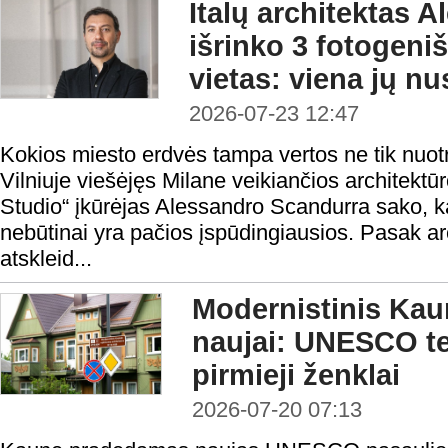
Italų architektas 
išrinko 3 fotogeni
vietas: viena jų n
2026-07-23 12:47
Kokios miesto erdvės tampa vertos ne tik nuotr
Vilniuje viešėjęs Milane veikiančios architektū
Studio“ įkūrėjas Alessandro Scandurra sako, k
nebūtinai yra pačios įspūdingiausios. Pasak arc
atskleid...
Modernistinis Ka
naujai: UNESCO ter
pirmieji ženklai
2026-07-20 07:13