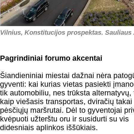
Vilnius, Konstitucijos prospektas. Sauliaus 
Pagrindiniai forumo akcentai
Šiandieniniai miestai dažnai nėra patog
gyventi: kai kurias vietas pasiekti įma
tik automobiliu, nes trūksta alternatyvų, 
kaip viešasis transportas, dviračių takai
pėsčiųjų maršrutai. Dėl to gyventojai pri
kvėpuoti užterštu oru ir susidurti su vis
didesniais aplinkos iššūkiais.