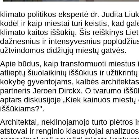
klimato politikos ekspertė dr. Judita Liu
kodėl ir kaip miestai turi keistis, kad galė
klimato kaitos iššūkių. Šis reiškinys Lie
dažnesnius ir intensyvesnius poplūdžius 
užtvindomos didžiųjų miestų gatvės.
Apie būdus, kaip transformuoti miestus i
atlieptų šiuolaikinių iššūkius ir užtikri
kokybę gyventojams, kalbės architekta
partneris Jeroen Dirckx. O tvarumo iššū
aptars diskusijoje „Kiek kainuos miestų 
iššūkiams?".
Architektai, nekilnojamojo turto plėtros 
atstovai ir renginio klausytojai analizuo