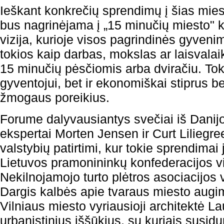
Ieškant konkrečių sprendimų į šias mie
bus nagrinėjama į „15 minučių miesto" 
vizija, kurioje visos pagrindinės gyveni
tokios kaip darbas, mokslas ar laisvalai
15 minučių pėsčiomis arba dviračiu. Tok
gyventojui, bet ir ekonomiškai stiprus bei
žmogaus poreikius.
Forume dalyvausiantys svečiai iš Danij
ekspertai Morten Jensen ir Curt Liliegre
valstybių patirtimi, kur tokie sprendimai
Lietuvos pramonininkų konfederacijos vi
Nekilnojamojo turto plėtros asociacijos
Dargis kalbės apie tvaraus miesto augim
Vilniaus miesto vyriausioji architektė L
urbanistinius iššūkius, su kuriais susidu