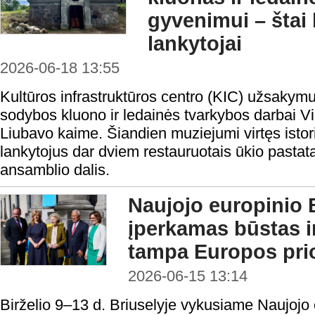
gyvenimui – štai
lankytojai
2026-06-18 13:55
Kultūros infrastruktūros centro (KIC) užsakymu
sodybos kluono ir ledainės tvarkybos darbai V
Liubavo kaime. Šiandien muziejumi virtęs istor
lankytojus dar dviem restauruotais ūkio pastata
ansamblio dalis.
Naujojo europinio 
įperkamas būstas ir
tampa Europos prio
2026-06-15 13:14
Birželio 9–13 d. Briuselyje vykusiame Naujoj