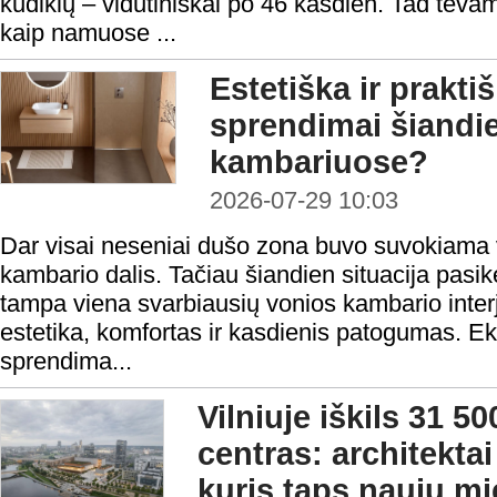
kūdikių – vidutiniškai po 46 kasdien. Tad tėva
kaip namuose ...
Estetiška ir prakt
sprendimai šiandi
kambariuose?
2026-07-29 10:03
Dar visai neseniai dušo zona buvo suvokiama v
kambario dalis. Tačiau šiandien situacija pasi
tampa viena svarbiausių vonios kambario interje
estetika, komfortas ir kasdienis patogumas. Ek
sprendima...
Vilniuje iškils 31 5
centras: architektai
kuris taps nauju mi