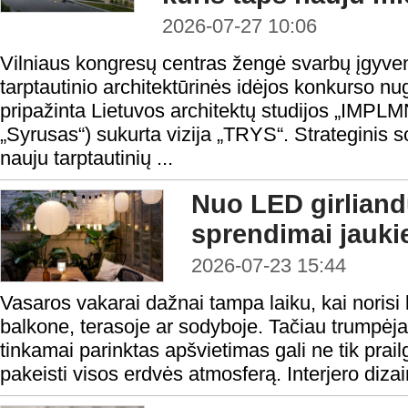
2026-07-27 10:06
Vilniaus kongresų centras žengė svarbų įgyve
tarptautinio architektūrinės idėjos konkurso nu
pripažinta Lietuvos architektų studijos „IMPL
„Syrusas“) sukurta vizija „TRYS“. Strateginis so
nauju tarptautinių ...
Nuo LED girliandų
sprendimai jauk
2026-07-23 15:44
Vasaros vakarai dažnai tampa laiku, kai norisi 
balkone, terasoje ar sodyboje. Tačiau trumpėj
tinkamai parinktas apšvietimas gali ne tik prailg
pakeisti visos erdvės atmosferą. Interjero dizain