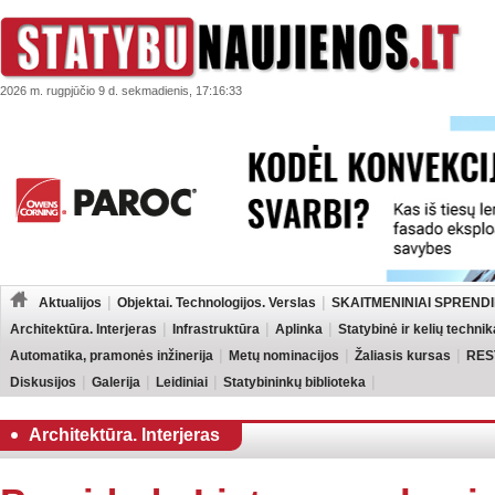
2026 m. rugpjūčio 9 d. sekmadienis, 17:16:33
Aktualijos
Objektai. Technologijos. Verslas
SKAITMENINIAI SPRENDI
Architektūra. Interjeras
Infrastruktūra
Aplinka
Statybinė ir kelių technik
Automatika, pramonės inžinerija
Metų nominacijos
Žaliasis kursas
RES
Diskusijos
Galerija
Leidiniai
Statybininkų biblioteka
Architektūra. Interjeras