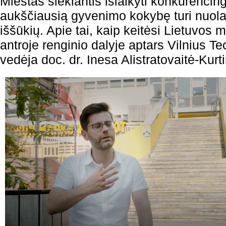
Miestas siekiantis išlaikyti konkurencin
aukščiausią gyvenimo kokybę turi nuolat 
iššūkių. Apie tai, kaip keitėsi Lietuvos m
antroje renginio dalyje aptars Vilnius T
vedėja doc. dr. Inesa Alistratovaitė-Kurti