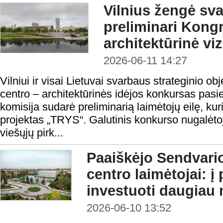
Vilnius žengė sva
preliminari Kong
architektūrinė viz
2026-06-11 14:27
Vilniui ir visai Lietuvai svarbaus strateginio o
centro – architektūrinės idėjos konkursas pas
komisija sudarė preliminarią laimėtojų eilę, ku
projektas „TRYS“. Galutinis konkurso nugalėt
viešųjų pirk...
Paaiškėjo Sendvari
centro laimėtojai: į
investuoti daugiau 
2026-06-10 13:52