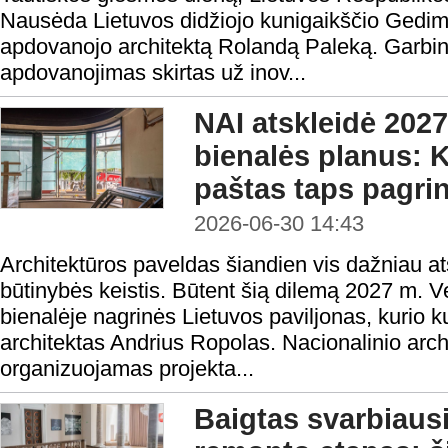
Nausėda Lietuvos didžiojo kunigaikščio Gedimi
apdovanojo architektą Rolandą Paleką. Garbi
apdovanojimas skirtas už inov...
NAI atskleidė 2027
bienalės planus: 
paštas taps pagri
2026-06-30 14:43
Architektūros paveldas šiandien vis dažniau ats
būtinybės keistis. Būtent šią dilemą 2027 m. V
bienalėje nagrinės Lietuvos paviljonas, kurio k
architektas Andrius Ropolas. Nacionalinio archi
organizuojamas projekta...
Baigtas svarbiausi