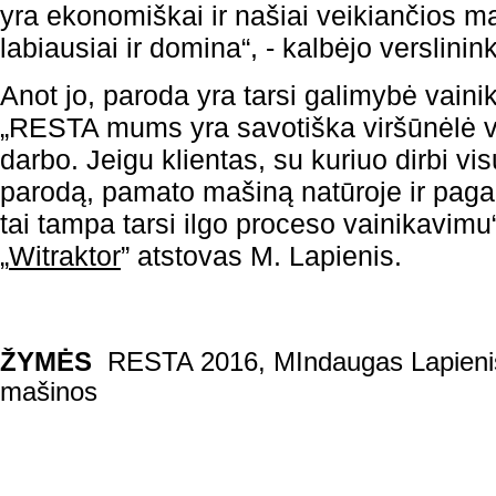
yra ekonomiškai ir našiai veikiančios ma
labiausiai ir domina“, - kalbėjo verslinin
Anot jo, paroda yra tarsi galimybė vaini
„RESTA mums yra savotiška viršūnėlė v
darbo. Jeigu klientas, su kuriuo dirbi vi
parodą, pamato mašiną natūroje ir pagal
tai tampa tarsi ilgo proceso vainikavimu
„
Witraktor
” atstovas M. Lapienis.
ŽYMĖS
RESTA 2016
,
MIndaugas Lapieni
mašinos