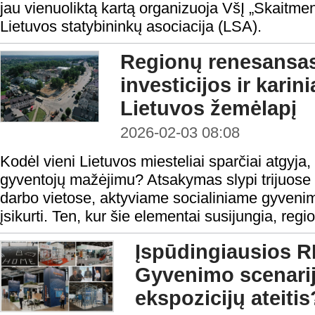
jau vienuoliktą kartą organizuoja VšĮ „Skaitmen
Lietuvos statybininkų asociacija (LSA).
Regionų renesansas:
investicijos ir karini
Lietuvos žemėlapį
2026-02-03 08:08
Kodėl vieni Lietuvos miesteliai sparčiai atgyja, 
gyventojų mažėjimu? Atsakymas slypi trijuose
darbo vietose, aktyviame socialiniame gyvenim
įsikurti. Ten, kur šie elementai susijungia, regio
Įspūdingiausios R
Gyvenimo scenarij
ekspozicijų ateitis