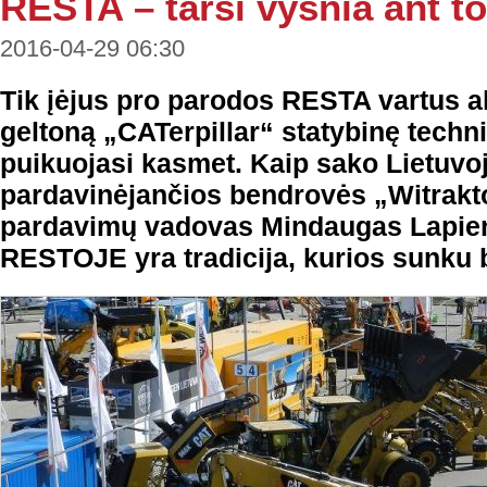
RESTA – tarsi vyšnia ant to
2016-04-29 06:30
Tik įėjus pro parodos RESTA vartus ak
geltoną „CATerpillar“ statybinę techni
puikuojasi kasmet. Kaip sako Lietuvoj
pardavinėjančios bendrovės „Witrakt
pardavimų vadovas Mindaugas Lapien
RESTOJE yra tradicija, kurios sunku b