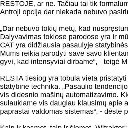
RESTOJE, ar ne. Tačiau tai tik formalu
Antroji opcija dar niekada nebuvo pasiri
„Dar nebuvo tokių metų, kad nuspręstu
Dalyvavimas tokiose parodose yra ir mūs
CAT yra didžiausia pasaulyje statybinės
Mums reikia parodyti save savo klienta
gyvi, kad intensyviai dirbame“, - teigė M
RESTA tiesiog yra tobula vieta pristatyti
statybinė technika. „Pasaulio tendencijo
vis didesnio mašinų automatizavimo. Ki
sulaukiame vis daugiau klausimų apie a
paprastai valdomas sistemas“, - dėstė 
Kaip ir kasmet, taip ir šiemet „Witraktor“ 