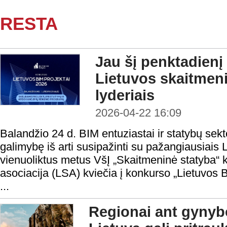
RESTA
Jau šį penktadienį
Lietuvos skaitmen
lyderiais
2026-04-22 16:09
Balandžio 24 d. BIM entuziastai ir statybų sekt
galimybę iš arti susipažinti su pažangiausiais 
vienuoliktus metus VšĮ „Skaitmeninė statyba“ k
asociacija (LSA) kviečia į konkurso „Lietuvos B
...
Regionai ant gynyb