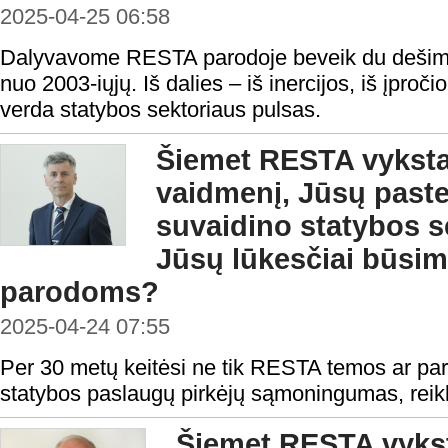
2025-04-25 06:58
Dalyvavome RESTA parodoje beveik du dešimtm
nuo 2003-iųjų. Iš dalies – iš inercijos, iš įpročio,
verda statybos sektoriaus pulsas.
Šiemet RESTA vyksta 
vaidmenį, Jūsų past
suvaidino statybos s
Jūsų lūkesčiai būs
parodoms?
2025-04-24 07:55
Per 30 metų keitėsi ne tik RESTA temos ar paro
statybos paslaugų pirkėjų sąmoningumas, reikl
Šiemet RESTA vyksta