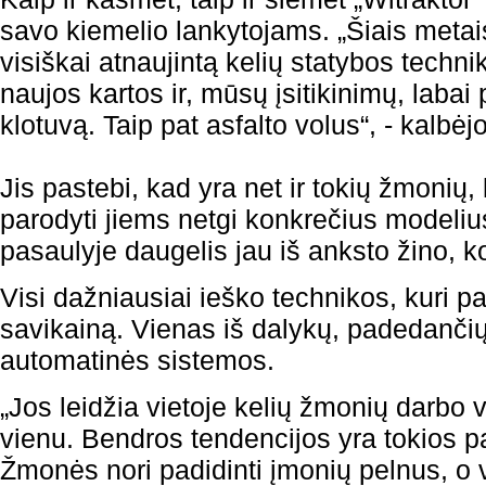
savo kiemelio lankytojams. „Šiais metai
visiškai atnaujintą kelių statybos technik
naujos kartos ir, mūsų įsitikinimų, labai 
klotuvą. Taip pat asfalto volus“, - kalbėj
Jis pastebi, kad yra net ir tokių žmonių, 
parodyti jiems netgi konkrečius modeliu
pasaulyje daugelis jau iš anksto žino, ko
Visi dažniausiai ieško technikos, kuri p
savikainą. Vienas iš dalykų, padedančių t
automatinės sistemos.
„Jos leidžia vietoje kelių žmonių darbo v
vienu. Bendros tendencijos yra tokios p
Žmonės nori padidinti įmonių pelnus, o v