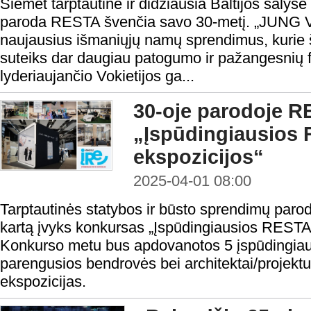
Šiemet tarptautinė ir didžiausia Baltijos šalys
paroda RESTA švenčia savo 30-metį. „JUNG Vil
naujausius išmaniųjų namų sprendimus, kurie
suteiks dar daugiau patogumo ir pažangesnių f
lyderiaujančio Vokietijos ga...
30-oje parodoje R
„Įspūdingiausios
ekspozicijos“
2025-04-01 08:00
Tarptautinės statybos ir būsto sprendimų par
kartą įvyks konkursas „Įspūdingiausios RESTA 
Konkurso metu bus apdovanotos 5 įspūdingiau
parengusios bendrovės bei architektai/projektu
ekspozicijas.