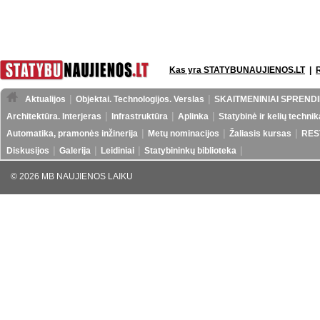
Kas yra STATYBUNAUJIENOS.LT
|
Aktualijos
Objektai. Technologijos. Verslas
SKAITMENINIAI SPRENDI
Architektūra. Interjeras
Infrastruktūra
Aplinka
Statybinė ir kelių technik
Automatika, pramonės inžinerija
Metų nominacijos
Žaliasis kursas
RES
Diskusijos
Galerija
Leidiniai
Statybininkų biblioteka
© 2026 MB NAUJIENOS LAIKU