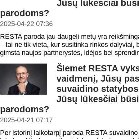
Jūsų lūkesčiai b
parodoms?
2025-04-22 07:36
RESTA paroda jau daugelį metų yra reikšmingas
– tai ne tik vieta, kur susitinka rinkos dalyviai, 
gimsta naujos partnerystės, idėjos bei sprendi
Šiemet RESTA vykst
vaidmenį, Jūsų pas
suvaidino statybos
Jūsų lūkesčiai b
parodoms?
2025-04-21 07:17
Per istorinį laikotarpį paroda RESTA suvaidino