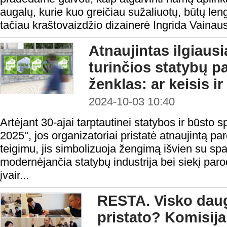
augalų, kurie kuo greičiau sužaliuotų, būtų lengv
tačiau kraštovaizdžio dizainerė Ingrida Vainaus
Atnaujintas ilgiausi
turinčios statybų p
ženklas: ar keisis ir
2024-10-03 10:40
Artėjant 30-ajai tarptautinei statybos ir būst
2025", jos organizatoriai pristatė atnaujintą p
teigimu, jis simbolizuoja žengimą išvien su spar
modernėjančia statybų industrija bei siekį parody
įvair...
RESTA. Visko daug
pristato? Komisija