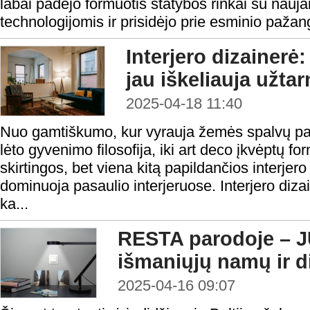
labai padėjo formuotis statybos rinkai su nauja
technologijomis ir prisidėjo prie esminio paža
Interjero dizainerė:
jau iškeliauja užta
2025-04-18 11:40
Nuo gamtiškumo, kur vyrauja žemės spalvų pal
lėto gyvenimo filosofija, iki art deco įkvėptų fo
skirtingos, bet viena kitą papildančios interjer
dominuoja pasaulio interjeruose. Interjero diza
ka...
RESTA parodoje – 
išmaniųjų namų ir d
2025-04-16 09:07