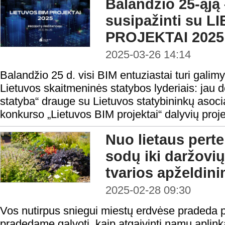
Balandžio 25-ąją 
susipažinti su 
PROJEKTAI 2025 d
2025-03-26 14:14
Balandžio 25 d. visi BIM entuziastai turi galimyb
Lietuvos skaitmeninės statybos lyderiais: jau
statyba“ drauge su Lietuvos statybininkų asocia
konkurso „Lietuvos BIM projektai“ dalyvių proje
Nuo lietaus perte
sodų iki daržovių
tvarios apželdi
2025-02-28 09:30
Vos nutirpus sniegui miestų erdvėse pradeda plu
pradedame galvoti, kaip atgaivinti namų aplink