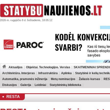
2026 m. rugpjūčio 8 d. šeštadienis, 18:05:12
Aktualijos
Objektai. Technologijos. Verslas
SKAITMENINIAI SPRENDI
Architektūra. Interjeras
Infrastruktūra
Aplinka
Statybinė ir kelių technik
Automatika, pramonės inžinerija
Metų nominacijos
Žaliasis kursas
RES
Diskusijos
Galerija
Leidiniai
Statybininkų biblioteka
RESTA