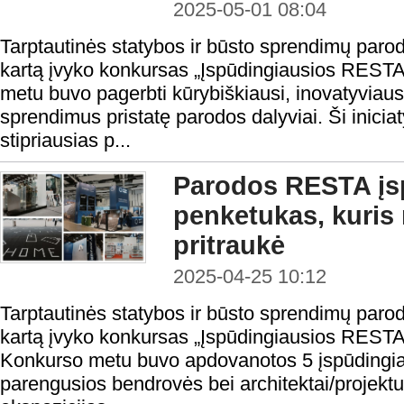
2025-05-01 08:04
Tarptautinės statybos ir būsto sprendimų par
kartą įvyko konkursas „Įspūdingiausios RESTA 
metu buvo pagerbti kūrybiškiausi, inovatyviaus
sprendimus pristatę parodos dalyviai. Ši iniciat
stipriausias p...
Parodos RESTA įsp
penketukas, kuris 
pritraukė
2025-04-25 10:12
Tarptautinės statybos ir būsto sprendimų par
kartą įvyko konkursas „Įspūdingiausios RESTA 
Konkurso metu buvo apdovanotos 5 įspūdingia
parengusios bendrovės bei architektai/projektu