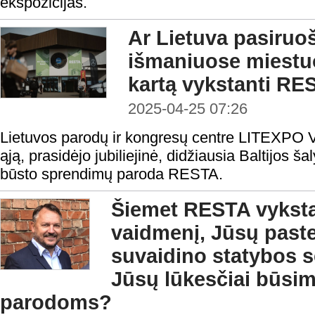
ekspozicijas.
Ar Lietuva pasiruo
išmaniuose miestu
kartą vykstanti RE
2025-04-25 07:26
Lietuvos parodų ir kongresų centre LITEXPO Vi
ąją, prasidėjo jubiliejinė, didžiausia Baltijos ša
būsto sprendimų paroda RESTA.
Šiemet RESTA vyksta 
vaidmenį, Jūsų past
suvaidino statybos s
Jūsų lūkesčiai būs
parodoms?