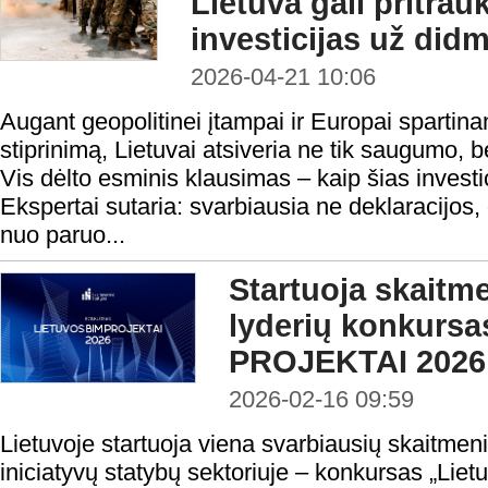
Lietuva gali pritrauk
investicijas už did
2026-04-21 10:06
Augant geopolitinei įtampai ir Europai sparti
stiprinimą, Lietuvai atsiveria ne tik saugumo, 
Vis dėlto esminis klausimas – kaip šias investic
Ekspertai sutaria: svarbiausia ne deklaracijos
nuo paruo...
Startuoja skaitm
lyderių konkurs
PROJEKTAI 2026
2026-02-16 09:59
Lietuvoje startuoja viena svarbiausių skaitmen
iniciatyvų statybų sektoriuje – konkursas „Liet