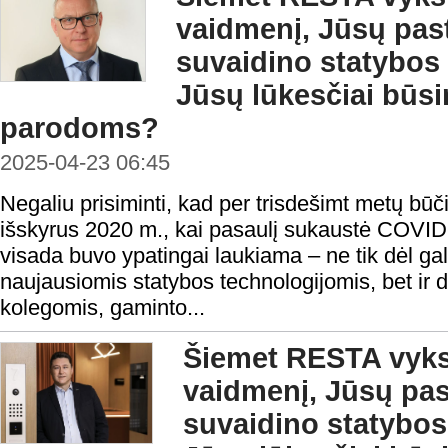
vaidmenį, Jūsų pas
suvaidino statybos 
Jūsų lūkesčiai bū
parodoms?
2025-04-23 06:45
Negaliu prisiminti, kad per trisdešimt metų b
išskyrus 2020 m., kai pasaulį sukaustė COVID
visada buvo ypatingai laukiama – ne tik dėl ga
naujausiomis statybos technologijomis, bet ir
kolegomis, gaminto...
Šiemet RESTA vykst
vaidmenį, Jūsų pa
suvaidino statybos