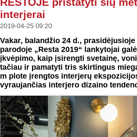
RESTOJE pristatyti šių me
interjerai
2019-04-25 09:20
Vakar, balandžio 24 d., prasidėjusioje
parodoje „Resta 2019“ lankytojai galė
įkvėpimo, kaip įsirengti svetainę, voni
tačiau ir pamatyti tris skirtingus mieg
m plote įrengtos interjerų ekspozicijos
vyraujančias interjero dizaino tendenc