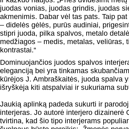
juodas vonias, juodas grindis, juodas s
akmenimis. Dabar vėl tas pats. Taip pat
– didelės gėlės, purūs audiniai, prigesin
stipri juoda, pilka spalvos, metalo detal
medžiagos – medis, metalas, veliūras, 
kontrastai.“
Dominuojančios juodos spalvos interjera
eleganciją bei yra tinkamas skubančia
kūrėjos J. Ambraškaitės, juoda spalva yr
išryškėja kiti atspalviai ir sukuriama subt
Jaukią aplinką padeda sukurti ir parodoje
interjeras. Jo autorė interjero dizainerė 
tvirtina, kad šio tipo interjerams popul