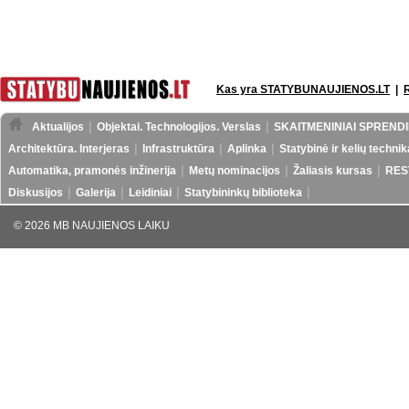
Kas yra STATYBUNAUJIENOS.LT
|
Aktualijos
Objektai. Technologijos. Verslas
SKAITMENINIAI SPRENDI
Architektūra. Interjeras
Infrastruktūra
Aplinka
Statybinė ir kelių technik
Automatika, pramonės inžinerija
Metų nominacijos
Žaliasis kursas
RES
Diskusijos
Galerija
Leidiniai
Statybininkų biblioteka
© 2026 MB NAUJIENOS LAIKU