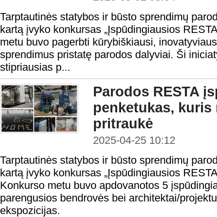
Tarptautinės statybos ir būsto sprendimų par
kartą įvyko konkursas „Įspūdingiausios RESTA 
metu buvo pagerbti kūrybiškiausi, inovatyviaus
sprendimus pristatę parodos dalyviai. Ši iniciat
stipriausias p...
Parodos RESTA įsp
penketukas, kuris 
pritraukė
2025-04-25 10:12
Tarptautinės statybos ir būsto sprendimų par
kartą įvyko konkursas „Įspūdingiausios RESTA 
Konkurso metu buvo apdovanotos 5 įspūdingia
parengusios bendrovės bei architektai/projektu
ekspozicijas.