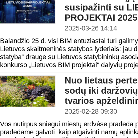
susipažinti su 
PROJEKTAI 2025 d
2025-03-26 14:14
Balandžio 25 d. visi BIM entuziastai turi galimyb
Lietuvos skaitmeninės statybos lyderiais: jau
statyba“ drauge su Lietuvos statybininkų asocia
konkurso „Lietuvos BIM projektai“ dalyvių proje
Nuo lietaus perte
sodų iki daržovių
tvarios apželdi
2025-02-28 09:30
Vos nutirpus sniegui miestų erdvėse pradeda plu
pradedame galvoti, kaip atgaivinti namų aplink