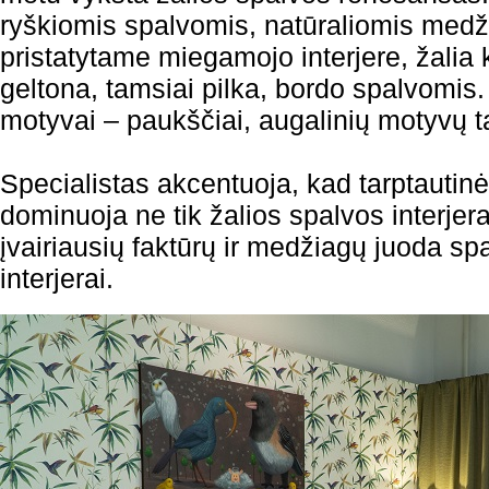
ryškiomis spalvomis, natūraliomis med
pristatytame miegamojo interjere, žali
geltona, tamsiai pilka, bordo spalvomis.
motyvai – paukščiai, augalinių motyvų ta
Specialistas akcentuoja, kad tarptauti
dominuoja ne tik žalios spalvos interjerai
įvairiausių faktūrų ir medžiagų juoda spa
interjerai.