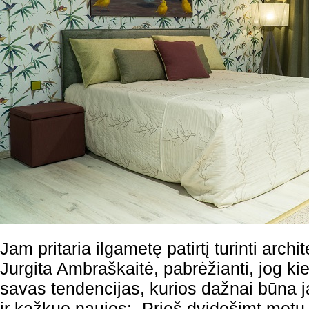
Jam pritaria ilgametę patirtį turinti archit
Jurgita Ambraškaitė, pabrėžianti, jog ki
savas tendencijas, kurios dažnai būna j
ir kažkuo naujos: „Prieš dvidešimt metų 