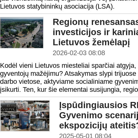
Lietuvos statybininkų asociacija (LSA).
Regionų renesansas:
investicijos ir karini
Lietuvos žemėlapį
2026-02-03 08:08
Kodėl vieni Lietuvos miesteliai sparčiai atgyja, 
gyventojų mažėjimu? Atsakymas slypi trijuose
darbo vietose, aktyviame socialiniame gyvenim
įsikurti. Ten, kur šie elementai susijungia, regio
Įspūdingiausios R
Gyvenimo scenarij
ekspozicijų ateitis
2025-05-01 08:04