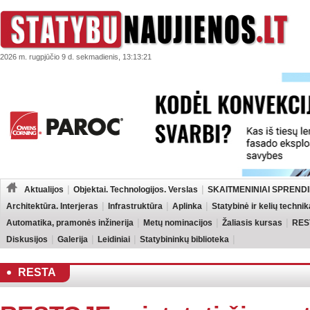
2026 m. rugpjūčio 9 d. sekmadienis, 13:13:21
Aktualijos
Objektai. Technologijos. Verslas
SKAITMENINIAI SPRENDI
Architektūra. Interjeras
Infrastruktūra
Aplinka
Statybinė ir kelių technik
Automatika, pramonės inžinerija
Metų nominacijos
Žaliasis kursas
RES
Diskusijos
Galerija
Leidiniai
Statybininkų biblioteka
RESTA