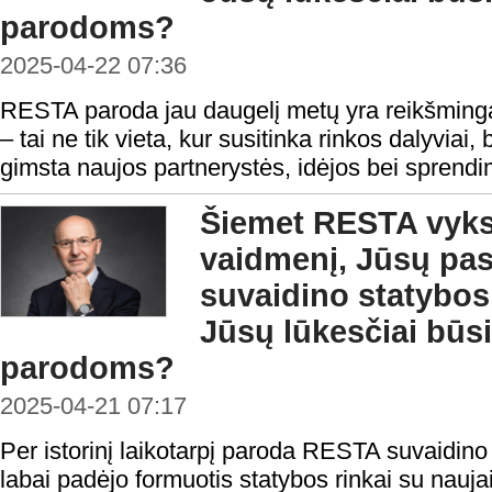
parodoms?
2025-04-22 07:36
RESTA paroda jau daugelį metų yra reikšmingas
– tai ne tik vieta, kur susitinka rinkos dalyviai, 
gimsta naujos partnerystės, idėjos bei sprendi
Šiemet RESTA vykst
vaidmenį, Jūsų pas
suvaidino statybos
Jūsų lūkesčiai b
parodoms?
2025-04-21 07:17
Per istorinį laikotarpį paroda RESTA suvaidino
labai padėjo formuotis statybos rinkai su nauja