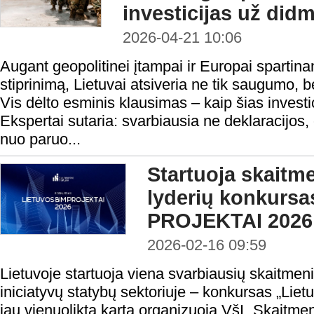
investicijas už did
2026-04-21 10:06
Augant geopolitinei įtampai ir Europai sparti
stiprinimą, Lietuvai atsiveria ne tik saugumo, 
Vis dėlto esminis klausimas – kaip šias investic
Ekspertai sutaria: svarbiausia ne deklaracijos
nuo paruo...
Startuoja skaitm
lyderių konkurs
PROJEKTAI 2026
2026-02-16 09:59
Lietuvoje startuoja viena svarbiausių skaitmen
iniciatyvų statybų sektoriuje – konkursas „Liet
jau vienuoliktą kartą organizuoja VšĮ „Skaitmen