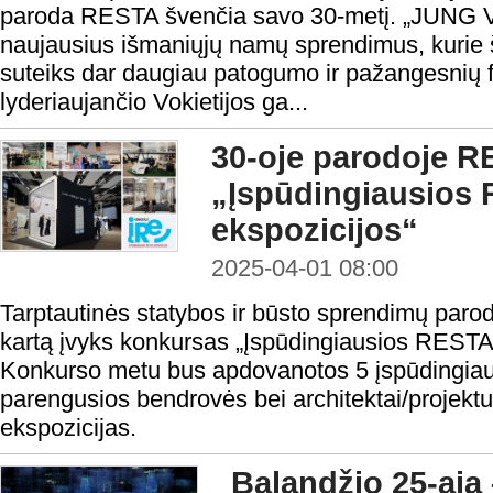
paroda RESTA švenčia savo 30-metį. „JUNG Vil
naujausius išmaniųjų namų sprendimus, kurie
suteiks dar daugiau patogumo ir pažangesnių f
lyderiaujančio Vokietijos ga...
30-oje parodoje R
„Įspūdingiausios
ekspozicijos“
2025-04-01 08:00
Tarptautinės statybos ir būsto sprendimų par
kartą įvyks konkursas „Įspūdingiausios RESTA 
Konkurso metu bus apdovanotos 5 įspūdingiau
parengusios bendrovės bei architektai/projektu
ekspozicijas.
Balandžio 25-ąją 