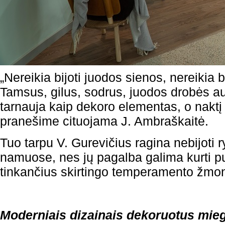
„Nereikia bijoti juodos sienos, nereikia 
Tamsus, gilus, sodrus, juodos drobės a
tarnauja kaip dekoro elementas, o naktį
pranešime cituojama J. Ambraškaitė.
Tuo tarpu V. Gurevičius ragina nebijoti 
namuose, nes jų pagalba galima kurti pu
tinkančius skirtingo temperamento žm
Moderniais dizainais dekoruotus mie