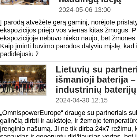
2024-05-06 13:00
Į parodą atvežėte gerą gaminį, norėjote pristaty
ekspozicijos priėjo vos vienas kitas žmogus. Pr
ekspozicijoje nebuvo nieko naujo, bet žmonės n
Kaip įminti buvimo parodos dalyviu mįslę, kad iš
padidėjusiu ž...
Lietuvių su partner
išmanioji baterija 
industrinių baterij
2024-04-30 12:15
„OmnispowerEurope“ drauge su partneriais sukū
galinčią dirbti ir aukštoje, ir žemoje temperatūro
įrenginio našumą. Ji ne tik dirba 24x7 režimu,
sąnaudas ir generuotų didžiausias vertes, bet ir