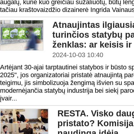
augalų, kurie kuo greičiau sužaliuotų, būtų lengv
tačiau kraštovaizdžio dizainerė Ingrida Vainaus
Atnaujintas ilgiausi
turinčios statybų p
ženklas: ar keisis ir
2024-10-03 10:40
Artėjant 30-ajai tarptautinei statybos ir būst
2025", jos organizatoriai pristatė atnaujintą p
teigimu, jis simbolizuoja žengimą išvien su spar
modernėjančia statybų industrija bei siekį parody
įvair...
RESTA. Visko daug
pristato? Komisija
naudingą idėją