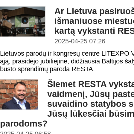
Ar Lietuva pasiruo
išmaniuose miestu
kartą vykstanti RE
2025-04-25 07:26
Lietuvos parodų ir kongresų centre LITEXPO Vi
ąją, prasidėjo jubiliejinė, didžiausia Baltijos ša
būsto sprendimų paroda RESTA.
Šiemet RESTA vyksta 
vaidmenį, Jūsų past
suvaidino statybos s
Jūsų lūkesčiai būs
parodoms?
2025-04-25 06:58