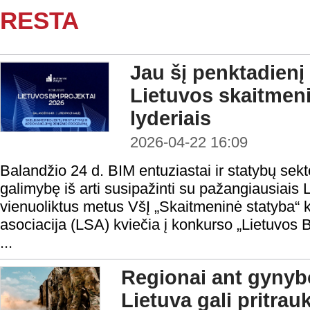
RESTA
Jau šį penktadienį
Lietuvos skaitmen
lyderiais
2026-04-22 16:09
Balandžio 24 d. BIM entuziastai ir statybų sekt
galimybę iš arti susipažinti su pažangiausiais 
vienuoliktus metus VšĮ „Skaitmeninė statyba“ k
asociacija (LSA) kviečia į konkurso „Lietuvos B
...
Regionai ant gynyb
Lietuva gali pritrauk