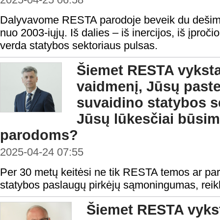
Dalyvavome RESTA parodoje beveik du dešimtm
nuo 2003-iųjų. Iš dalies – iš inercijos, iš įpročio,
verda statybos sektoriaus pulsas.
Šiemet RESTA vyksta 
vaidmenį, Jūsų past
suvaidino statybos s
Jūsų lūkesčiai būs
parodoms?
2025-04-24 07:55
Per 30 metų keitėsi ne tik RESTA temos ar paro
statybos paslaugų pirkėjų sąmoningumas, reikl
Šiemet RESTA vyksta