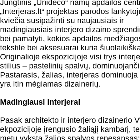
Jungtinis „Unideco“ namų apdailos cent
„Interjeras.lt“ projektas parodos lankyto
kviečia susipažinti su naujausiais ir
madingiausiais interjero dizaino sprend
bei pamatyti, kokios apdailos medžiagos,
tekstilė bei aksesuarai kuria šiuolaikišką 
Originalioje ekspozicijoje visi trys interj
stilius – pastelinių spalvų, dominuojanči
Pastarasis, žalias, interjeras dominuoja
yra itin mėgiamas dizainerių.
Madingiausi interjerai
Pasak architekto ir interjero dizainerio 
ekpozicijoje įrengusio žaliąjį kambarį, t
metu vyksta žalios spalvos renesansas: