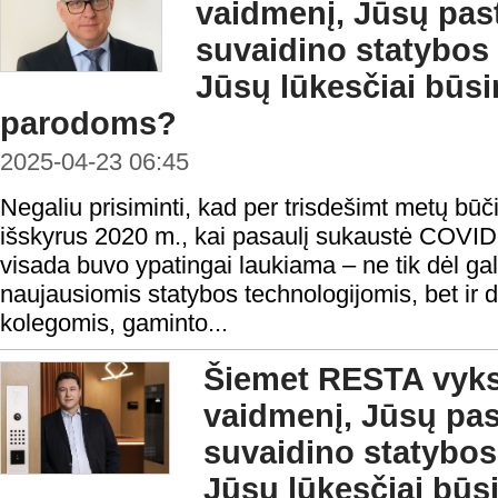
vaidmenį, Jūsų pas
suvaidino statybos 
Jūsų lūkesčiai bū
parodoms?
2025-04-23 06:45
Negaliu prisiminti, kad per trisdešimt metų b
išskyrus 2020 m., kai pasaulį sukaustė COVID
visada buvo ypatingai laukiama – ne tik dėl ga
naujausiomis statybos technologijomis, bet ir
kolegomis, gaminto...
Šiemet RESTA vykst
vaidmenį, Jūsų pa
suvaidino statybos
Jūsų lūkesčiai b