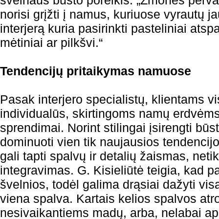
švelnaus būsto poreikis: „Žmonės perva
norisi grįžti į namus, kuriuose vyrautų 
interjerą kuria pasirinkti pasteliniai atspa
mėtiniai ar pilkšvi.“
Tendencijų pritaikymas namuose
Pasak interjero specialistų, klientams 
individualūs, skirtingoms namų erdvėms
sprendimai. Norint stilingai įsirengti būs
dominuoti vien tik naujausios tendencij
gali tapti spalvų ir detalių žaismas, ne
integravimas. G. Kisieliūtė teigia, kad p
švelnios, todėl galima drąsiai dažyti vis
viena spalva. Kartais kelios spalvos atro
nesivaikantiems madų, arba, nelabai ap