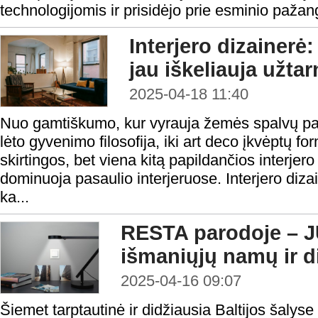
technologijomis ir prisidėjo prie esminio paža
Interjero dizainerė:
jau iškeliauja užta
2025-04-18 11:40
Nuo gamtiškumo, kur vyrauja žemės spalvų pal
lėto gyvenimo filosofija, iki art deco įkvėptų fo
skirtingos, bet viena kitą papildančios interjer
dominuoja pasaulio interjeruose. Interjero diza
ka...
RESTA parodoje – 
išmaniųjų namų ir d
2025-04-16 09:07
Šiemet tarptautinė ir didžiausia Baltijos šalys