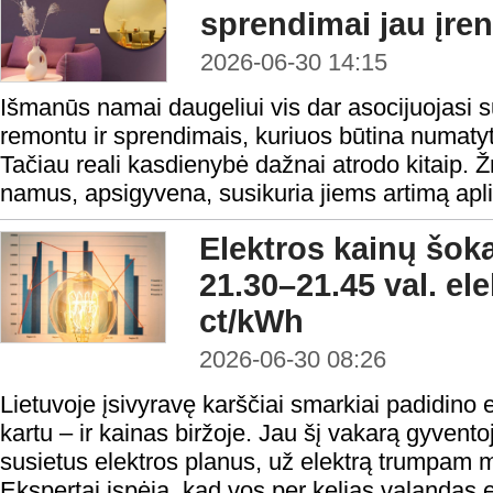
sprendimai jau įre
2026-06-30 14:15
Išmanūs namai daugeliui vis dar asocijuojasi su
remontu ir sprendimais, kuriuos būtina numatyti
Tačiau reali kasdienybė dažnai atrodo kitaip. 
namus, apsigyvena, susikuria jiems artimą aplink
Elektros kainų šok
21.30–21.45 val. el
ct/kWh
2026-06-30 08:26
Lietuvoje įsivyravę karščiai smarkiai padidino e
kartu – ir kainas biržoje. Jau šį vakarą gyventoj
susietus elektros planus, už elektrą trumpam
Ekspertai įspėja, kad vos per kelias valandas e