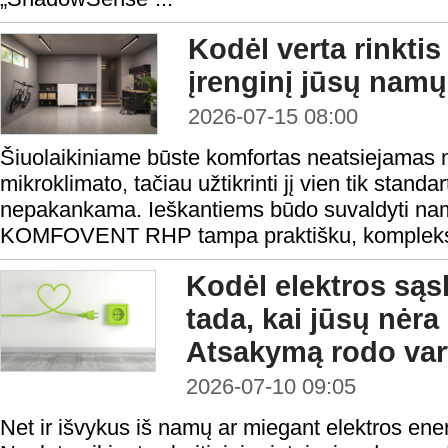
Kodėl verta rink
įrenginį jūsų namų
2026-07-15 08:00
Šiuolaikiniame būste komfortas neatsiejamas 
mikroklimato, tačiau užtikrinti jį vien tik standa
nepakankama. Ieškantiems būdo suvaldyti namų
KOMFOVENT RHP tampa praktišku, kompleks
Kodėl elektros sąs
tada, kai jūsų nėr
Atsakymą rodo var
2026-07-10 09:05
Net ir išvykus iš namų ar miegant elektros ene