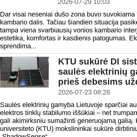
2026-07-29 10:03
Dar visai neseniai dušo zona buvo suvokiama v
kambario dalis. Tačiau šiandien situacija pasi
tampa viena svarbiausių vonios kambario interje
estetika, komfortas ir kasdienis patogumas. Ek
sprendima...
KTU sukūrė DI sis
saulės elektrinių g
prieš debesims už
2026-07-23 08:28
Saulės elektrinių gamyba Lietuvoje sparčiai aug
elektros tinklų stabilumo iššūkiai – net trum
gali akimirksniu sumažinti generuojamą galią.
universiteto (KTU) mokslininkai sukūrė dirbtini
„ShadowSense“...