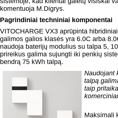
sistemoje, kad klientai galėtų visiškai va
komentuoja M.Digrys.
Pagrindiniai techniniai komponentai
VITOCHARGE VX3 aprūpinta hibridiniais 
galimos galios klasės yra 6.0C arba 8.0C
naudoja baterijų modulius su talpa 5, 1
prireikus galima sujungti iki penkių sist
bendrą 75 kWh talpą.
Naudojant 
talpą galim
taip pritaik
komercinia
Maksimali k