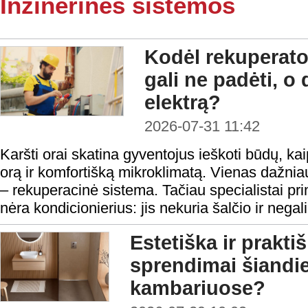
Inžinerinės sistemos
Kodėl rekuperato
gali ne padėti, o 
elektrą?
2026-07-31 11:42
Karšti orai skatina gyventojus ieškoti būdų, ka
orą ir komfortišką mikroklimatą. Vienas dažni
– rekuperacinė sistema. Tačiau specialistai pr
nėra kondicionierius: jis nekuria šalčio ir negal
Estetiška ir prakt
sprendimai šiandi
kambariuose?