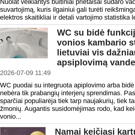
Nuolat veikiantys buitiniai prietaisai sudaro va
suvartojimą, kuris ilgainiui gali turėti reikšmin
elektros skaitikliai ir detali vartojimo statistika
WC su bidė funkci
vonios kambario s
lietuviai vis dažni
apsiplovimą vand
2026-07-09 11:49
WC puodai su integruota apiplovimo arba bidė f
nebėra tik prabangių interjerų sprendimas. Pas
sparčiai populiarėja tiek tarp naujakurių, tiek 
žmonių. Augantis susidomėjimas rodo, kad keiči
vonio...
Namai keičiasi kar