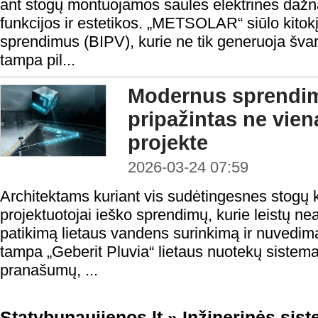
ant stogų montuojamos saulės elektrinės daž
funkcijos ir estetikos. „METSOLAR“ siūlo kitokį
sprendimus (BIPV), kurie ne tik generuoja švari
tampa pil...
Modernus sprendim
pripažintas ne vie
projekte
2026-03-24 07:59
Architektams kuriant vis sudėtingesnes stogų kon
projektuotojai ieško sprendimų, kurie leistų nea
patikimą lietaus vandens surinkimą ir nuvedim
tampa „Geberit Pluvia“ lietaus nuotekų sistema 
pranašumų, ...
Statybunaujienos.lt
»
Inžinerinės sis