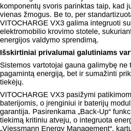
komponentų svoris parinktas taip, kad ju
vienas žmogus. Be to, per standartizu
VITOCHARGE VX3 galima integruoti 
elektromobilio krovimo stotele, sukuriant
energijos valdymo sprendimą.
Išskirtiniai privalumai galutiniams va
Sistemos vartotojai gauna galimybę ne ti
pagamintą energiją, bet ir sumažinti pr
tiekėjų.
VITOCHARGE VX3 pasižymi patikimomis 
baterijomis, o įrenginiui ir baterijų mo
garantija. Pasirenkama „Back-Up“ funkcij
tiekimą kritiniu atveju, o integruota en
„Viessmann Energy Management“, kart