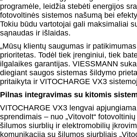
programėle, leidžia stebėti energijos sra
fotovoltinės sistemos našumą bei efektyvi
Tokiu būdu vartotojai gali maksimaliai s
sąnaudas ir išlaidas.
„Mūsų klientų saugumas ir patikimumas
prioritetas. Todėl tiek įrenginiui, tiek b
ilgalaikes garantijas. VIESSMANN sukau
diegiant saugos sistemas šildymo priet
pritaikyta ir VITOCHARGE VX3 sistemoje
Pilnas integravimas su kitomis siste
VITOCHARGE VX3 lengvai apjungiama
sprendimais – nuo „Vitovolt“ fotovoltinių 
šilumos siurblių ir elektromobilių įkrovim
komunikacija su šilumos siurbliais „Vito