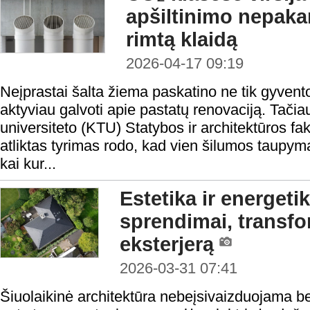
apšiltinimo nepakan
rimtą klaidą
2026-04-17 09:19
Neįprastai šalta žiema paskatino ne tik gyventoj
aktyviau galvoti apie pastatų renovaciją. Tači
universiteto (KTU) Statybos ir architektūros fa
atliktas tyrimas rodo, kad vien šilumos taupy
kai kur...
Estetika ir energe
sprendimai, transf
eksterjerą
2026-03-31 07:41
Šiuolaikinė architektūra nebeįsivaizduojama be