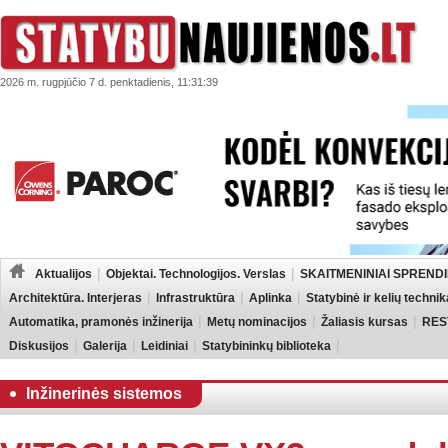
2026 m. rugpjūčio 7 d. penktadienis, 11:31:39
Aktualijos
Objektai. Technologijos. Verslas
SKAITMENINIAI SPRENDI
Architektūra. Interjeras
Infrastruktūra
Aplinka
Statybinė ir kelių technik
Automatika, pramonės inžinerija
Metų nominacijos
Žaliasis kursas
RES
Diskusijos
Galerija
Leidiniai
Statybininkų biblioteka
Inžinerinės sistemos