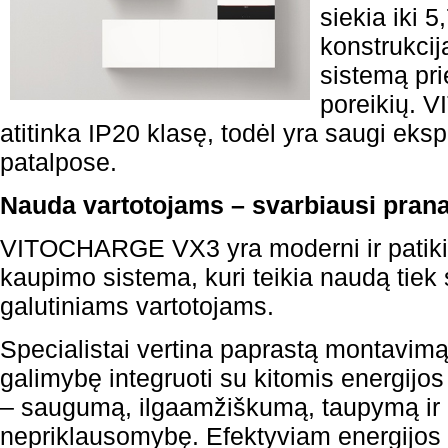
siekia iki 
konstrukcija
sistemą pri
poreikių.
atitinka IP20 klasę, todėl yra saugi eksp
patalpose.
Nauda vartotojams – svarbiausi pran
VITOCHARGE VX3 yra moderni ir patikim
kaupimo sistema, kuri teikia naudą tiek 
galutiniams vartotojams.
Specialistai vertina paprastą montavimą,
galimybę integruoti su kitomis energijos
– saugumą, ilgaamžiškumą, taupymą ir 
nepriklausomybę. Efektyviam energijos 