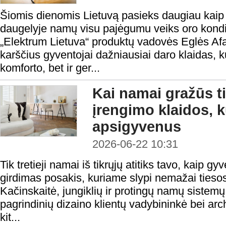
Šiomis dienomis Lietuvą pasieks daugiau kaip 3
daugelyje namų visu pajėgumu veiks oro kondic
„Elektrum Lietuva“ produktų vadovės Eglės Afa
karščius gyventojai dažniausiai daro klaidas, k
komforto, bet ir ger...
Kai namai gražūs ti
įrengimo klaidos, k
apsigyvenus
2026-06-22 10:31
Tik tretieji namai iš tikrųjų atitiks tavo, kaip gy
girdimas posakis, kuriame slypi nemažai tiesos
Kačinskaitė, jungiklių ir protingų namų sistem
pagrindinių dizaino klientų vadybininkė bei arc
kit...