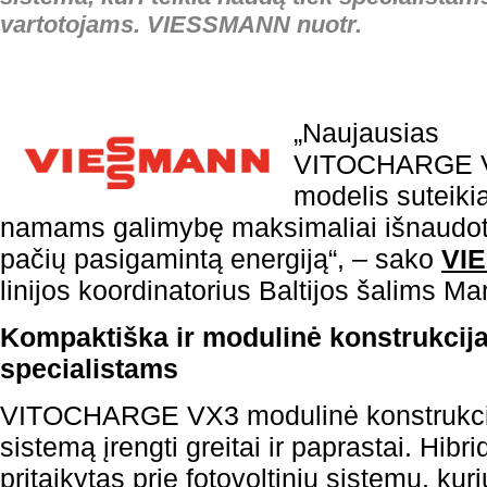
vartotojams. VIESSMANN nuotr.
„Naujausias
VITOCHARGE 
modelis suteiki
namams galimybę maksimaliai išnaudot
pačių pasigamintą energiją“, – sako
VI
linijos koordinatorius Baltijos šalims Mar
Kompaktiška ir modulinė konstrukcija 
specialistams
VITOCHARGE VX3 modulinė konstrukcija
sistemą įrengti greitai ir paprastai. Hibrid
pritaikytas prie fotovoltinių sistemų, kur