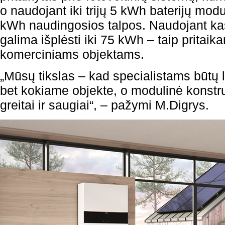
o naudojant iki trijų 5 kWh baterijų modu
kWh naudingosios talpos. Naudojant kas
galima išplėsti iki 75 kWh – taip pritaik
komerciniams objektams.
„Mūsų tikslas – kad specialistams būtų 
bet kokiame objekte, o modulinė konstruk
greitai ir saugiai“, – pažymi M.Digrys.