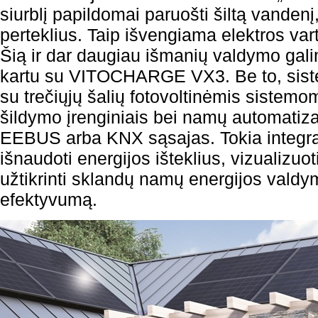
siurblį papildomai paruošti šiltą vandenį
perteklius. Taip išvengiama elektros vart
Šią ir dar daugiau išmanių valdymo gali
kartu su VITOCHARGE VX3. Be to, siste
su trečiųjų šalių fotovoltinėmis sistemo
šildymo įrenginiais bei namų automatiz
EEBUS arba KNX sąsajas. Tokia integraci
išnaudoti energijos išteklius, vizualizuot
užtikrinti sklandų namų energijos valdy
efektyvumą.