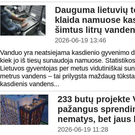
Dauguma lietuvių t
klaida namuose ka
šimtus litrų vande
2026-06-19 13:46
Vanduo yra neatsiejama kasdienio gyvenimo dal
kiek jo iš tiesų sunaudoja namuose. Statistik
Lietuvos gyventojas per metus vidutiniškai su
metrus vandens – tai prilygsta maždaug tūksta
kasdienis vandens...
233 butų projekte V
pažangus sprendim
nematys, bet jaus
2026-06-19 11:28