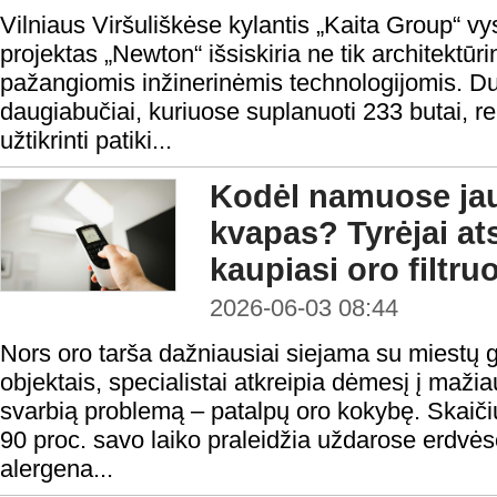
Vilniaus Viršuliškėse kylantis „Kaita Group“
projektas „Newton“ išsiskiria ne tik architektūri
pažangiomis inžinerinėmis technologijomis. Du
daugiabučiai, kuriuose suplanuoti 233 butai, re
užtikrinti patiki...
Kodėl namuose ja
kvapas? Tyrėjai ats
kaupiasi oro filtru
2026-06-03 08:44
Nors oro tarša dažniausiai siejama su miestų 
objektais, specialistai atkreipia dėmesį į maž
svarbią problemą – patalpų oro kokybę. Skaič
90 proc. savo laiko praleidžia uždarose erdvėse
alergena...