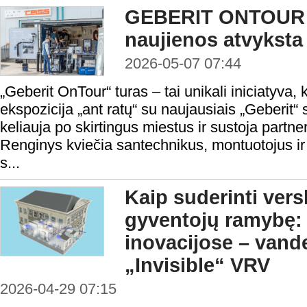
GEBERIT ONTOUR –
naujienos atvyksta
2026-05-07 07:44
„Geberit OnTour“ turas – tai unikali iniciatyva, 
ekspozicija „ant ratų“ su naujausiais „Geberit“
keliauja po skirtingus miestus ir sustoja partne
Renginys kviečia santechnikus, montuotojus ir k
s...
Kaip suderinti vers
gyventojų ramybę: 
inovacijose – vand
„Invisible“ VRV
2026-04-29 07:15