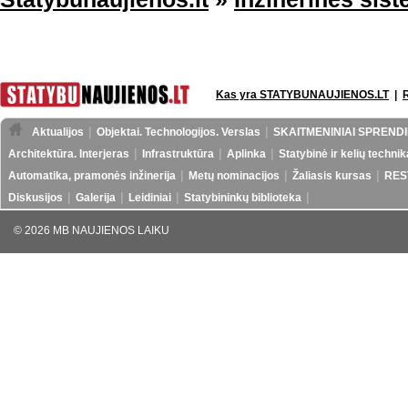
Kas yra STATYBUNAUJIENOS.LT
|
Aktualijos
Objektai. Technologijos. Verslas
SKAITMENINIAI SPRENDI
Architektūra. Interjeras
Infrastruktūra
Aplinka
Statybinė ir kelių technik
Automatika, pramonės inžinerija
Metų nominacijos
Žaliasis kursas
RES
Diskusijos
Galerija
Leidiniai
Statybininkų biblioteka
© 2026 MB NAUJIENOS LAIKU