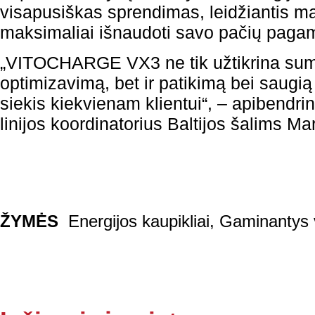
visapusiškas sprendimas, leidžiantis ma
maksimaliai išnaudoti savo pačių pagam
„VITOCHARGE VX3 ne tik užtikrina sum
optimizavimą, bet ir patikimą bei saugią
siekis kiekvienam klientui“, – apiben
linijos koordinatorius Baltijos šalims Mar
ŽYMĖS
Energijos kaupikliai
,
Gaminantys v