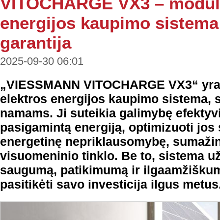
VITOCHARGE VX3 – moduli
energijos kaupimo sistema 
garantija
2025-09-30 06:01
„VIESSMANN VITOCHARGE VX3“ yra m
elektros energijos kaupimo sistema, s
namams. Ji suteikia galimybę efektyvi
pasigamintą energiją, optimizuoti jos 
energetinę nepriklausomybę, sumaži
visuomeninio tinklo. Be to, sistema už
saugumą, patikimumą ir ilgaamžiškumą,
pasitikėti savo investicija ilgus metus