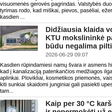
visuomenės gerovės pagrindas. Valstybės du
tyrimas rodo, kad miškai, pievos, pasėliai, ežera
kasdien ...
Didžiausia klaida vo
KTU mokslininkė pa
būdu negalima pilti 
2026-06-29 09:07
Kasdien rūpindamiesi namų švara ir asmens hi
kad į kanalizaciją patenkančios medžiagos ilga
aplinkai. Plovikliai, kosmetikos priemonės, vaist
kiti sunkiai skaidomi junginiai gali pasiekti upes
tam...
Kaip per 30 °C kar
ir nepermokėti už e