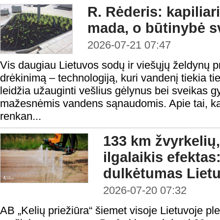
R. Rėderis: kapiliar
mada, o būtinybė s
2026-07-21 07:47
Vis daugiau Lietuvos sodų ir viešųjų želdynų pri
drėkinimą – technologiją, kuri vandenį tiekia ti
leidžia užauginti vešlius gėlynus bei sveikas 
mažesnėmis vandens sąnaudomis. Apie tai, kaip
renkan...
133 km žvyrkelių,
ilgalaikis efekta
dulkėtumas Lietu
2026-07-20 07:32
AB „Kelių priežiūra“ šiemet visoje Lietuvoje pl