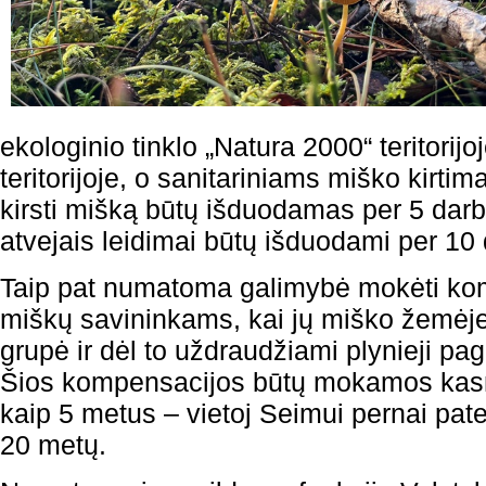
ekologinio tinklo „Natura 2000“ teritorijo
teritorijoje, o sanitariniams miško kirti
kirsti mišką būtų išduodamas per 5 darb
atvejais leidimai būtų išduodami per 10
Taip pat numatoma galimybė mokėti kom
miškų savininkams, kai jų miško žemėj
grupė ir dėl to uždraudžiami plynieji pagr
Šios kompensacijos būtų mokamos kasme
kaip 5 metus – vietoj Seimui pernai pate
20 metų.