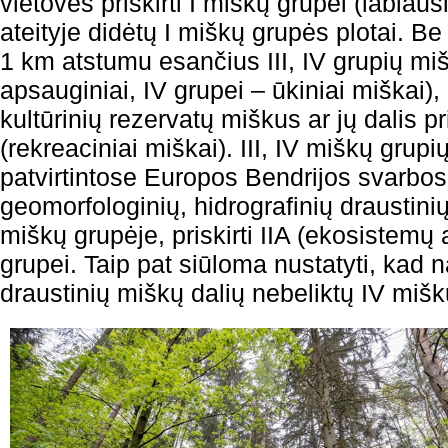
vietoves priskirti I miškų grupei (labiau
ateityje didėtų I miškų grupės plotai. Be
1 km atstumu esančius III, IV grupių miš
apsauginiai, IV grupei – ūkiniai miškai), 
kultūrinių rezervatų miškus ar jų dalis pr
(rekreaciniai miškai). III, IV miškų grup
patvirtintose Europos Bendrijos svarbos
geomorfologinių, hidrografinių draustini
miškų grupėje, priskirti IIA (ekosistem
grupei. Taip pat siūloma nustatyti, kad n
draustinių miškų dalių nebeliktų IV mišk