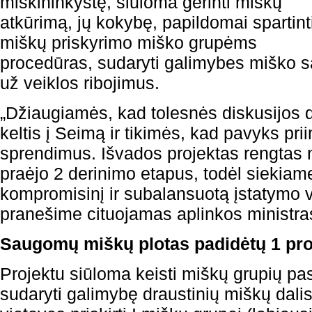
miškininkystę, siūloma gerinti miškų
atkūrimą, jų kokybę, papildomai spartint
miškų priskyrimo miško grupėms
procedūras, sudaryti galimybes miško 
už veiklos ribojimus.
„Džiaugiamės, kad tolesnės diskusijos 
keltis į Seimą ir tikimės, kad pavyks pri
sprendimus. Išvados projektas rengtas 
praėjo 2 derinimo etapus, todėl siekiame
kompromisinį ir subalansuotą įstatymo v
pranešime cituojamas aplinkos ministra
Saugomų miškų plotas padidėtų 1 pr
Projektu siūloma keisti miškų grupių 
sudaryti galimybę draustinių miškų dali