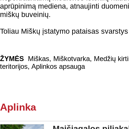
aprūpinimą mediena, atnaujinti duomeni
miškų buveinių.
Toliau Miškų įstatymo pataisas svarsty
ŽYMĖS
Miškas
,
Miškotvarka
,
Medžių kirt
teritorijos
,
Aplinkos apsauga
Aplinka
Maišiagalos piliaka