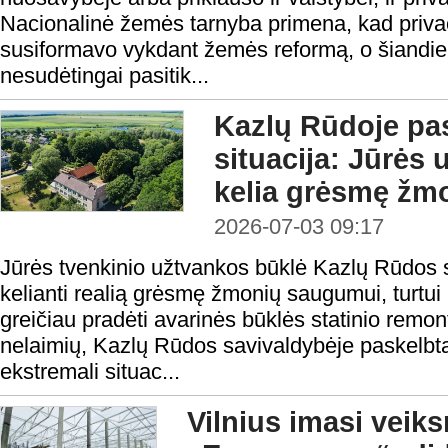
Nacionalinė žemės tarnyba primena, kad priva
susiformavo vykdant žemės reformą, o šiandie
nesudėtingai pasitik...
Kazlų Rūdoje pas
situacija: Jūrės
kelia grėsmę žmo
2026-07-03 09:17
Jūrės tvenkinio užtvankos būklė Kazlų Rūdos s
kelianti realią grėsmę žmonių saugumui, turtui i
greičiau pradėti avarinės būklės statinio remon
nelaimių, Kazlų Rūdos savivaldybėje paskelbta
ekstremali situac...
Vilnius imasi veik