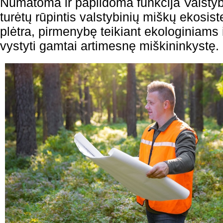
Numatoma ir papildoma funkcija Valstybi
turėtų rūpintis valstybinių miškų ekosist
plėtra, pirmenybę teikiant ekologiniams i
vystyti gamtai artimesnę miškininkystę.