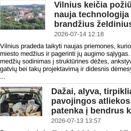
Vilnius keičia poži
nauja technologija
brandžius želdiniu
2026-07-14 12:18
Vilnius pradeda taikyti naujas priemones, kuri
miesto medžius ir pagerinti jų augimo sąlygas.
medžių sodinimas į struktūrines dėžes, ankstyv
gatvių bei takų projektavimą ir didesnis dėmesys
...
Dažai, alyva, tirpikliai
pavojingos atliekos,
patenka į bendrus k
2026-07-13 13:57