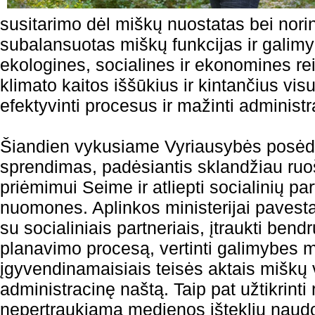
susitarimo dėl miškų nuostatas bei norint
subalansuotas miškų funkcijas ir galimy
ekologines, socialines ir ekonomines rei
klimato kaitos iššūkius ir kintančius vi
efektyvinti procesus ir mažinti administ
Šiandien vykusiame Vyriausybės posėdyj
sprendimas, padėsiantis sklandžiau ruoš
priėmimui Seime ir atliepti socialinių pa
nuomones. Aplinkos ministerijai pavesta
su socialiniais partneriais, įtraukti be
planavimo procesą, vertinti galimybes m
įgyvendinamaisiais teisės aktais miškų
administracinę naštą. Taip pat užtikrinti 
nepertraukiamą medienos išteklių naudo