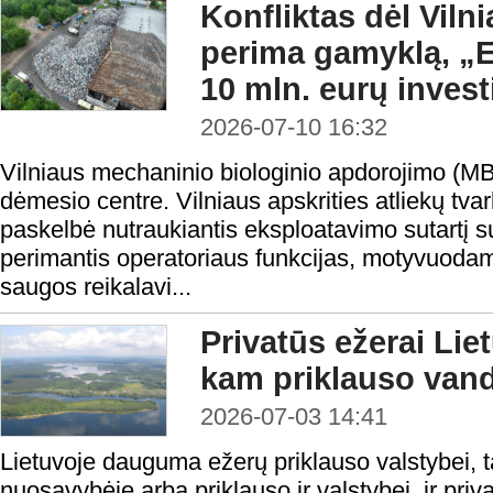
Konfliktas dėl Vil
perima gamyklą, „
10 mln. eurų invest
2026-07-10 16:32
Vilniaus mechaninio biologinio apdorojimo (MBA
dėmesio centre. Vilniaus apskrities atliekų t
paskelbė nutraukiantis eksploatavimo sutartį
perimantis operatoriaus funkcijas, motyvuodam
saugos reikalavi...
Privatūs ežerai Liet
kam priklauso vand
2026-07-03 14:41
Lietuvoje dauguma ežerų priklauso valstybei, ta
nuosavybėje arba priklauso ir valstybei, ir pri