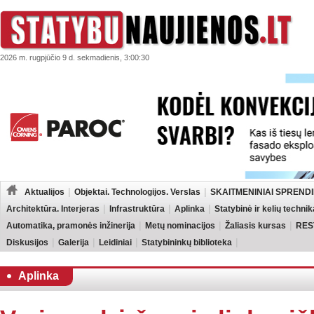
2026 m. rugpjūčio 9 d. sekmadienis, 3:00:30
Aktualijos
Objektai. Technologijos. Verslas
SKAITMENINIAI SPRENDI
Architektūra. Interjeras
Infrastruktūra
Aplinka
Statybinė ir kelių technik
Automatika, pramonės inžinerija
Metų nominacijos
Žaliasis kursas
RES
Diskusijos
Galerija
Leidiniai
Statybininkų biblioteka
Aplinka