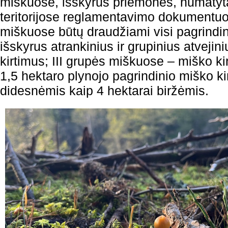
miškuose, išskyrus priemones, numaty
teritorijose reglamentavimo dokumentuose
miškuose būtų draudžiami visi pagrindini
išskyrus atrankinius ir grupinius atvejin
kirtimus; III grupės miškuose – miško k
1,5 hektaro plynojo pagrindinio miško ki
didesnėmis kaip 4 hektarai biržėmis.