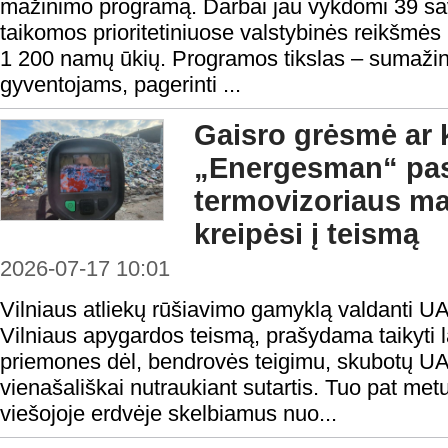
mažinimo programą. Darbai jau vykdomi 39 sa
taikomos prioritetiniuose valstybinės reikšmė
1 200 namų ūkių. Programos tikslas – sumažint
gyventojams, pagerinti ...
Gaisro grėsmė ar 
„Energesman“ pa
termovizoriaus ma
kreipėsi į teismą
2026-07-17 10:01
Vilniaus atliekų rūšiavimo gamyklą valdanti U
Vilniaus apygardos teismą, prašydama taikyti 
priemones dėl, bendrovės teigimu, skubotų 
vienašališkai nutraukiant sutartis. Tuo pat met
viešojoje erdvėje skelbiamus nuo...