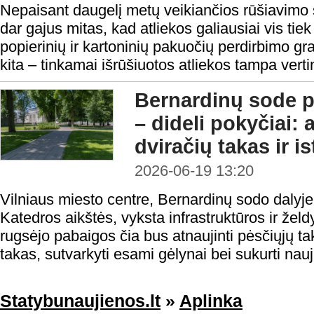
Nepaisant daugelį metų veikiančios rūšiavimo
dar gajus mitas, kad atliekos galiausiai vis tie
popierinių ir kartoninių pakuočių perdirbimo gr
kita – tinkamai išrūšiuotos atliekos tampa vertin
Bernardinų sode p
– dideli pokyčiai: 
dviračių takas ir is
2026-06-19 13:20
Vilniaus miesto centre, Bernardinų sodo dalyje
Katedros aikštės, vyksta infrastruktūros ir želd
rugsėjo pabaigos čia bus atnaujinti pėsčiųjų ta
takas, sutvarkyti esami gėlynai bei sukurti nauji
Statybunaujienos.lt
»
Aplinka