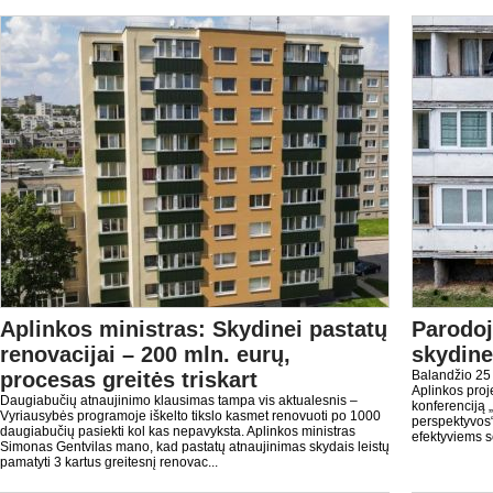
Aplinkos ministras: Skydinei pastatų
Parodo
renovacijai – 200 mln. eurų,
skydine
procesas greitės triskart
Balandžio 25
Aplinkos pro
Daugiabučių atnaujinimo klausimas tampa vis aktualesnis –
konferenciją „
Vyriausybės programoje iškelto tikslo kasmet renovuoti po 1000
perspektyvos“
daugiabučių pasiekti kol kas nepavyksta. Aplinkos ministras
efektyviems 
Simonas Gentvilas mano, kad pastatų atnaujinimas skydais leistų
pamatyti 3 kartus greitesnį renovac...