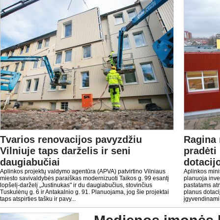
Tvarios renovacijos pavyzdžiu
Ragina 
Vilniuje taps darželis ir seni
pradėti
daugiabučiai
dotaci
Aplinkos projektų valdymo agentūra (APVA) patvirtino Vilniaus
Aplinkos mini
miesto savivaldybės paraiškas modernizuoti Taikos g. 99 esantį
planuoja inves
lopšelį-darželį „Justinukas" ir du daugiabučius, stovinčius
pastatams atn
Tuskulėnų g. 6 ir Antakalnio g. 91. Planuojama, jog šie projektai
planus dotaci
taps atspirties tašku ir pavy...
įgyvendinami 