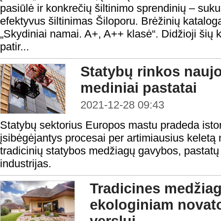
pasiūlė ir konkrečių šiltinimo sprendinių – suku
efektyvus šiltinimas Šiloporu. Brėžinių katalog
„Skydiniai namai. A+, A++ klasė“. Didžioji šių 
patir...
Statybų rinkos nauj
mediniai pastatai
2021-12-28 09:43
Statybų sektorius Europos mastu pradeda istor
įsibėgėjantys procesai per artimiausius keletą m
tradicinių statybos medžiagų gavybos, pastatų 
industrijas.
Tradicines medžiag
ekologiniam novat