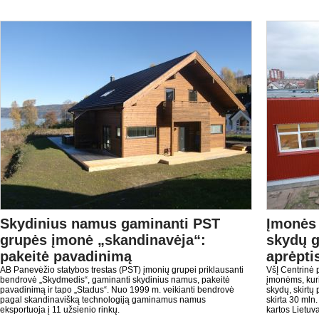
Skydinius namus gaminanti PST
Įmonės 
grupės įmonė „skandinavėja“:
skydų g
pakeitė pavadinimą
aprėpti
AB Panevėžio statybos trestas (PST) įmonių grupei priklausanti
VšĮ Centrinė 
bendrovė „Skydmedis“, gaminanti skydinius namus, pakeitė
įmonėms, kuri
pavadinimą ir tapo „Stadus“. Nuo 1999 m. veikianti bendrovė
skydų, skirtų
pagal skandinavišką technologiją gaminamus namus
skirta 30 mln
eksportuoja į 11 užsienio rinkų.
kartos Lietuva“