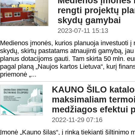
Medienos įmonės k
rengti projektų pl
skydų gamybai
2023-07-11 15:13
Medienos įmonės, kurios planuoja investuoti į 
skydų, skirtų pastatams atnaujinti gamybą, jau g
planus dotacijoms gauti. Tam skirta 50 mln. eu
pagal planą „Naujos kartos Lietuva“, kurį fin
priemonė „...
KAUNO ŠILO katalog
maksimaliam termoi
medžiagos efektui p
2022-11-29 07:16
Įmonė „Kauno šilas“, į rinką tiekianti šiltinim