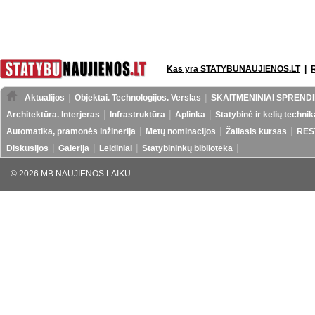
Kas yra STATYBUNAUJIENOS.LT
|
Aktualijos
Objektai. Technologijos. Verslas
SKAITMENINIAI SPRENDI
Architektūra. Interjeras
Infrastruktūra
Aplinka
Statybinė ir kelių technik
Automatika, pramonės inžinerija
Metų nominacijos
Žaliasis kursas
RES
Diskusijos
Galerija
Leidiniai
Statybininkų biblioteka
© 2026 MB NAUJIENOS LAIKU