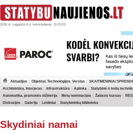
2026 m. rugpjūčio 6 d. ketvirtadienis, 11:03:03
Aktualijos
Objektai. Technologijos. Verslas
SKAITMENINIAI SPRENDI
Architektūra. Interjeras
Infrastruktūra
Aplinka
Statybinė ir kelių technik
Automatika, pramonės inžinerija
Metų nominacijos
Žaliasis kursas
RES
Diskusijos
Galerija
Leidiniai
Statybininkų biblioteka
Skydiniai namai