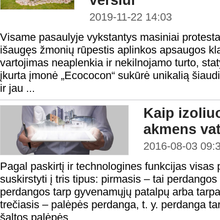
verslui
2019-11-22 14:03
Visame pasaulyje vykstantys masiniai protestai
išaugęs žmonių rūpestis aplinkos apsaugos kla
vartojimas neaplenkia ir nekilnojamo turto, stat
įkurta įmonė „Ecococon“ sukūrė unikalią šiaud
ir jau ...
Kaip izoliu
akmens va
2016-08-03 09:
Pagal paskirtį ir technologines funkcijas visa
suskirstyti į tris tipus: pirmasis – tai perdangos 
perdangos tarp gyvenamųjų patalpų arba tarp
trečiasis – palėpės perdanga, t. y. perdanga t
šaltos palėpės...