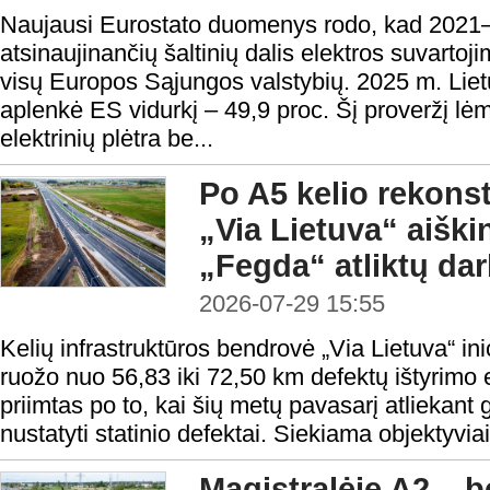
Naujausi Eurostato duomenys rodo, kad 2021–
atsinaujinančių šaltinių dalis elektros suvartoj
visų Europos Sąjungos valstybių. 2025 m. Lietuv
aplenkė ES vidurkį – 49,9 proc. Šį proveržį lėm
elektrinių plėtra be...
Po A5 kelio rekonst
„Via Lietuva“ aišk
„Fegda“ atliktų da
2026-07-29 15:55
Kelių infrastruktūros bendrovė „Via Lietuva“ ini
ruožo nuo 56,83 iki 72,50 km defektų ištyrimo
priimtas po to, kai šių metų pavasarį atliekant
nustatyti statinio defektai. Siekiama objektyviai 
Magistralėje A2 – b