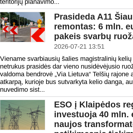
teritorijų planavimo...
Prasideda A11 Šiau
remontas: 6 mln. eu
pakeis svarbų ruož
2026-07-21 13:51
Viename svarbiausių šalies magistralinių kelių
netrukus prasidės dar vieno nusidėvėjusio ruo
valdoma bendrovė „Via Lietuva“ Telšių rajone a
atkarpą, kurioje bus sutvarkyta kelio danga, a
nuvedimo sist...
ESO į Klaipėdos reg
investuoja 40 mln. 
naujos transformat