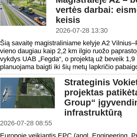
vertės darbai: eis
keisis
2026-07-28 13:30
Šią savaitę magistraliniame kelyje A2 Vilniu
vieno daugiau kaip 2,2 km ilgio ruožo paprast
vykdys UAB „Fegda“, o projektą už beveik 1,9
planuojama baigti iki šių metų lapkričio pabaig
Strateginis Vokie
projektas patikėt
Group“ įgyvendi
infrastruktūrą
2026-07-28 08:55
Europoje veikiantis EPC (angl. Engineering, 