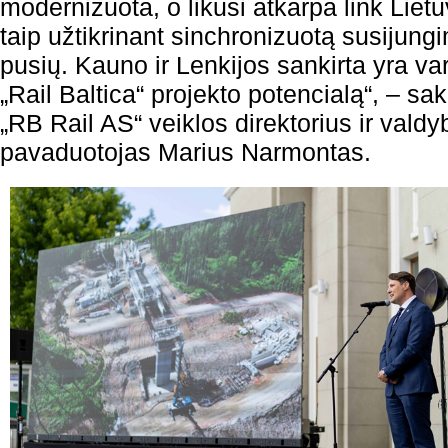
modernizuota, o likusi atkarpa link Liet
taip užtikrinant sinchronizuotą susijung
pusių. Kauno ir Lenkijos sankirta yra var
„Rail Baltica“ projekto potencialą“, – s
„RB Rail AS“ veiklos direktorius ir vald
pavaduotojas Marius Narmontas.