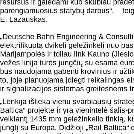
resursus ir galėdami kuo skubiau pradėt
parengiamuosius statybų darbus“, – tei
E. Lazauskas.
„Deutsche Bahn Engineering & Consulti
elektrifikuotą dvikelį geležinkelį nuo pas
Marijampolės ir toliau link Kauno (Jiesi
vėžės linija turės jungčių su esama europ
bus naudojama gabenti krovinius ir užtik
to, joje planuojama įdiegti reikalingas 
ir signalizacijos sistemas greitesnėms t
„Lenkija išlieka vienu svarbiausių strateg
Baltica“ projekte ir yra vienintelė šalis-p
veikiantį 1435 mm geležinkelio tinklą, k
jungtį su Europa. Didžioji „Rail Baltica“ 