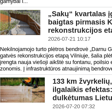
gamybai i...
„Sakų“ kvartalas į
baigtas pirmasis K
rekonstrukcijos e
2026-07-21 10:17
Nekilnojamojo turto plėtros bendrovė „Darnu Gr
gatvės rekonstrukcijos etapą Vilniuje, šalia pl
įrengta nauja viešoji aikštė su fontanu, poilsi
zonomis. Į infrastruktūros atnaujinimą bendrov
133 km žvyrkelių,
ilgalaikis efekta
dulkėtumas Lietu
2026-07-20 07:32