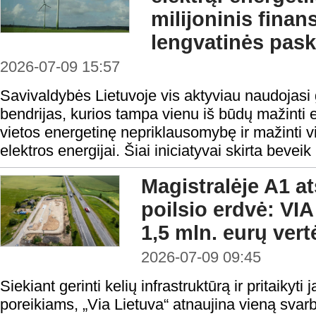
milijoninis finan
lengvatinės pas
2026-07-09 15:57
Savivaldybės Lietuvoje vis aktyviau naudojasi 
bendrijas, kurios tampa vienu iš būdų mažinti ene
vietos energetinę nepriklausomybę ir mažinti vi
elektros energijai. Šiai iniciatyvai skirta beveik
Magistralėje A1 a
poilsio erdvė: VI
1,5 mln. eurų vert
2026-07-09 09:45
Siekiant gerinti kelių infrastruktūrą ir pritaikyti 
poreikiams, „Via Lietuva“ atnaujina vieną svarb