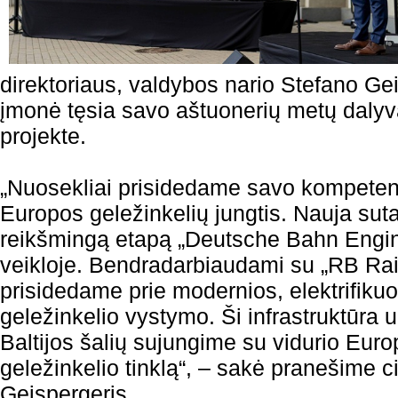
direktoriaus, valdybos nario Stefano Ge
įmonė tęsia savo aštuonerių metų dalyva
projekte.
„Nuosekliai prisidedame savo kompetenc
Europos geležinkelių jungtis. Nauja suta
reikšmingą etapą „Deutsche Bahn Engin
veikloje. Bendradarbiaudami su „RB Rail
prisidedame prie modernios, elektrifiku
geležinkelio vystymo. Ši infrastruktūra 
Baltijos šalių sujungime su vidurio Europ
geležinkelio tinklą“, – sakė pranešime 
Geispergeris.