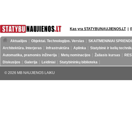
Kas yra STATYBUNAUJIENOS.LT
|
Aktualijos
Objektai. Technologijos. Verslas
SKAITMENINIAI SPRENDI
Architektūra. Interjeras
Infrastruktūra
Aplinka
Statybinė ir kelių technik
Automatika, pramonės inžinerija
Metų nominacijos
Žaliasis kursas
RES
Diskusijos
Galerija
Leidiniai
Statybininkų biblioteka
© 2026 MB NAUJIENOS LAIKU