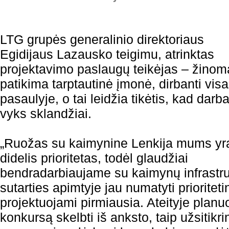
LTG grupės generalinio direktoriaus
Egidijaus Lazausko teigimu, atrinktas
projektavimo paslaugų teikėjas – žinoma
patikima tarptautinė įmonė, dirbanti vi
pasaulyje, o tai leidžia tikėtis, kad darba
vyks sklandžiai.
„Ruožas su kaimynine Lenkija mums yr
didelis prioritetas, todėl glaudžiai
bendradarbiaujame su kaimynų infrastru
sutarties apimtyje jau numatyti prioriteti
projektuojami pirmiausia. Ateityje plan
konkursą skelbti iš anksto, taip užsitikr