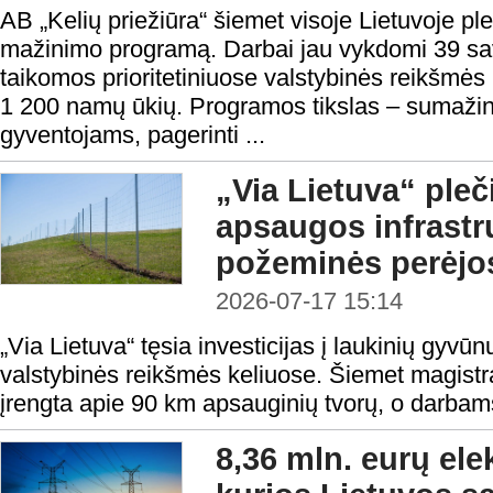
AB „Kelių priežiūra“ šiemet visoje Lietuvoje pl
mažinimo programą. Darbai jau vykdomi 39 sa
taikomos prioritetiniuose valstybinės reikšmė
1 200 namų ūkių. Programos tikslas – sumažint
gyventojams, pagerinti ...
„Via Lietuva“ pleč
apsaugos infrastrukt
požeminės perėjo
2026-07-17 15:14
„Via Lietuva“ tęsia investicijas į laukinių gyvū
valstybinės reikšmės keliuose. Šiemet magistr
įrengta apie 90 km apsauginių tvorų, o darbams
8,36 mln. eurų elek