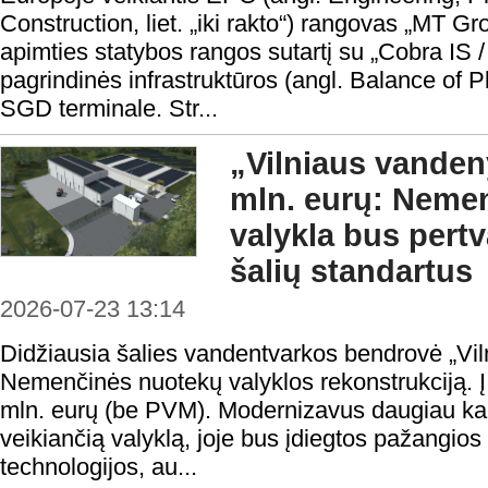
Construction, liet. „iki rakto“) rangovas „MT G
apimties statybos rangos sutartį su „Cobra IS 
pagrindinės infrastruktūros (angl. Balance of P
SGD terminale. Str...
„Vilniaus vanden
mln. eurų: Neme
valykla bus pertv
šalių standartus
2026-07-23 13:14
Didžiausia šalies vandentvarkos bendrovė „Vi
Nemenčinės nuotekų valyklos rekonstrukciją. Į
mln. eurų (be PVM). Modernizavus daugiau ka
veikiančią valyklą, joje bus įdiegtos pažangios 
technologijos, au...