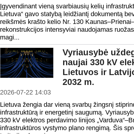
Įgyvendinant vieną svarbiausių kelių infrastrukt
Lietuva“ gavo statybą leidžiantį dokumentą bev
reikšmės krašto kelio Nr. 130 Kaunas–Prienai–
rekonstrukcijos intensyviai naudojamas ruožas
magi...
Vyriausybė uždeg
naujai 330 kV elek
Lietuvos ir Latvij
2032 m.
2026-07-22 14:03
Lietuva žengia dar vieną svarbų žingsnį stipr
infrastruktūrą ir energetinį saugumą. Vyriausyb
330 kV elektros perdavimo linijos „Varduva“–Br
infrastruktūros vystymo plano rengimą. Šis spr