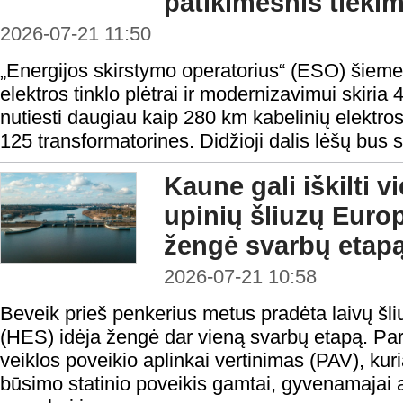
patikimesnis tieki
2026-07-21 11:50
„Energijos skirstymo operatorius“ (ESO) šieme
elektros tinklo plėtrai ir modernizavimui skiria 4
nutiesti daugiau kaip 280 km kabelinių elektros li
125 transformatorines. Didžioji dalis lėšų bus sk
Kaune gali iškilti v
upinių šliuzų Europ
žengė svarbų etap
2026-07-21 10:58
Beveik prieš penkerius metus pradėta laivų šli
(HES) idėja žengė dar vieną svarbų etapą. Pa
veiklos poveikio aplinkai vertinimas (PAV), kur
būsimo statinio poveikis gamtai, gyvenamajai a