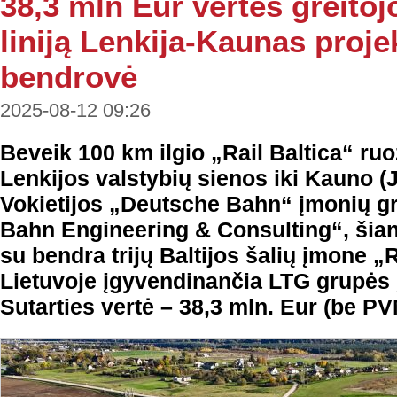
38,3 mln Eur vertės greitoj
liniją Lenkija-Kaunas proje
bendrovė
2025-08-12 09:26
Beveik 100 km ilgio „Rail Baltica“ ruo
Lenkijos valstybių sienos iki Kauno (
Vokietijos „Deutsche Bahn“ įmonių 
Bahn Engineering & Consulting“, šiand
su bendra trijų Baltijos šalių įmone „
Lietuvoje įgyvendinančia LTG grupės 
Sutarties vertė – 38,3 mln. Eur (be PV