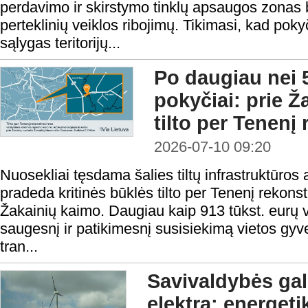
perdavimo ir skirstymo tinklų apsaugos zonas b
perteklinių veiklos ribojimų. Tikimasi, kad po
sąlygas teritorijų...
Po daugiau nei 
pokyčiai: prie Ž
tilto per Tenenį
2026-07-10 09:20
Nuosekliai tęsdama šalies tiltų infrastruktūros 
pradeda kritinės būklės tilto per Tenenį rekonst
Žakainių kaimo. Daugiau kaip 913 tūkst. eurų v
saugesnį ir patikimesnį susisiekimą vietos gyv
tran...
Savivaldybės gal
elektrą: energet