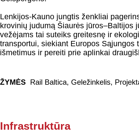
Lenkijos-Kauno jungtis ženkliai pagerins 
krovinių judumą Šiaurės jūros–Baltijos j
vežėjams tai suteiks greitesnę ir ekolog
transportui, siekiant Europos Sąjungos 
išmetimus ir pereiti prie aplinkai draugiš
ŽYMĖS
Rail Baltica
,
Geležinkelis
,
Projek
Infrastruktūra