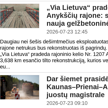
„Via Lietuva“ pra
Anykščių rajone: s
nauja gelžbetonin
2026-07-23 12:45
Daugiau nei šešis dešimtmečius eksploatuotas 
rajone netrukus bus rekonstruotas iš pagrind
„Via Lietuva“ pradeda rajoninio kelio Nr. 1207
3,638 km esančio tilto rekonstrukciją, kurios ve
eu...
Dar šiemet prasidė
Kaunas–Prienai–Al
juostų magistrale
2026-07-23 09:10