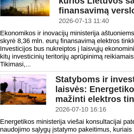
kurios Lietuvos s
finansavimą verslo
2026-07-13 11:40
Ekonomikos ir inovacijų ministerija aštuoniem
skyrė 8,36 mln. eurų finansavimą elektros tinklų
Investicijos bus nukreiptos į laisvųjų ekonomi
kitų investicinių teritorijų aprūpinimą reikiama
Tikimasi,...
Statyboms ir inves
laisvės: Energetiko
mažinti elektros t
2026-07-10 16:16
Energetikos ministerija viešai konsultacijai pa
naudojimo sąlygų įstatymo pakeitimus, kuriais 