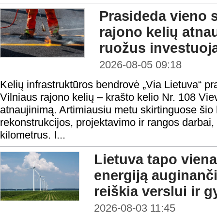
Prasideda vieno s
rajono kelių atna
ruožus investuoja
2026-08-05 09:18
Kelių infrastruktūros bendrovė „Via Lietuva“ p
Vilniaus rajono kelių – krašto kelio Nr. 108 
atnaujinimą. Artimiausiu metu skirtinguose ši
rekonstrukcijos, projektavimo ir rangos darbai
kilometrus. I...
Lietuva tapo viena
energiją auginanči
reiškia verslui ir
2026-08-03 11:45