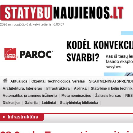
2026 m. rugpjūčio 6 d. ketvirtadienis, 6:03:57
Aktualijos
Objektai. Technologijos. Verslas
SKAITMENINIAI SPRENDI
Architektūra. Interjeras
Infrastruktūra
Aplinka
Statybinė ir kelių technik
Automatika, pramonės inžinerija
Metų nominacijos
Žaliasis kursas
RES
Diskusijos
Galerija
Leidiniai
Statybininkų biblioteka
Infrastruktūra