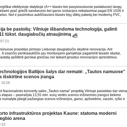
ergiškai efektyvioje statyboje (A++ klasės bei pasyviuosiuose pastatuose) langų
eliami ypač griežti sandarumo bei garso izoliacijos reikalavimai pagal EN 1026 ir
tus. Net ir pasirinkus aukščiausios klasės trijų stiklų paketą bei modernų PVC,
ja be pastolių: Vilniuje išbandoma technologija, galinti
 11 tūkst. daugiabučių atnaujinimą
 07:21
rmūnuose prasidėjo pirmojo Lietuvoje daugiabučio skydinė renovacija. Ant
. 6 esančio penkiaaukščio jau montuojami gamykloje pagaminti fasado skydai,
pastatą apšiltinti gerokai greičiau nei taikant įprastus renovacijos sprendimus.
technologijos Baltijos šalys dar nematė: „Tautos namuose“
 išskirtinė scenos įranga
 10:26
t Nacionalinės koncertų salės „Tautos namai“ projektą Vilniuje pasiektas dar vien
 etapas – pasirašyta 13,55 mln. eurų vertės scenos inžinerinės įrangos tiekimo
je numatyta įdiegti pažangias scenos inžinerijos, garso, apšvietimo, vaizdo, ryšio ir
orto infrastruktūros projektas Kaune: statoma moderni
 regbio arena
9:10