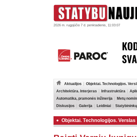
2026 m. rugpjūčio 7 d. penktadienis, 11:03:07
Aktualijos
Objektai. Technologijos. Vers
Architektūra. Interjeras
Infrastruktūra
Apl
Automatika, pramonės inžinerija
Metų nomin
Diskusijos
Galerija
Leidiniai
Statybininkų
Objektai. Technologijos. Verslas