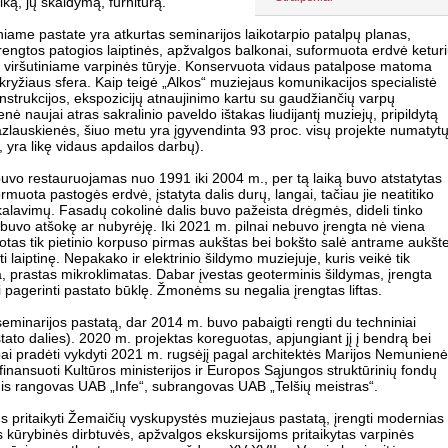
iką, jų skaidymą, furnitūrą.
ame pastate yra atkurtas seminarijos laikotarpio patalpų planas,
 įrengtos patogios laiptinės, apžvalgos balkonai, suformuota erdvė ketur
ui viršutiniame varpinės tūryje. Konservuota vidaus patalpose matoma
kryžiaus sfera. Kaip teigė „Alkos“ muziejaus komunikacijos specialistė
nstrukcijos, ekspozicijų atnaujinimo kartu su gaudžiančių varpų
ė naujai atras sakralinio paveldo ištakas liudijantį muziejų, pripildytą
azlauskienės, šiuo metu yra įgyvendinta 93 proc. visų projekte numatyt
 yra likę vidaus apdailos darbų).
vo restauruojamas nuo 1991 iki 2004 m., per tą laiką buvo atstatytas
muota pastogės erdvė, įstatyta dalis durų, langai, tačiau jie neatitiko
kalavimų. Fasadų cokolinė dalis buvo pažeista drėgmės, dideli tinko
, buvo atšokę ar nubyrėję. Iki 2021 m. pilnai nebuvo įrengta nė viena
otas tik pietinio korpuso pirmas aukštas bei bokšto salė antrame aukšte
 laiptinę. Nepakako ir elektrinio šildymo muziejuje, kuris veikė tik
, prastas mikroklimatas. Dabar įvestas geoterminis šildymas, įrengta
ai pagerinti pastato būklę. Žmonėms su negalia įrengtas liftas.
seminarijos pastatą, dar 2014 m. buvo pabaigti rengti du techniniai
tato dalies). 2020 m. projektas koreguotas, apjungiant jį į bendrą bei
ai pradėti vykdyti 2021 m. rugsėjį pagal architektės Marijos Nemunien
inansuoti Kultūros ministerijos ir Europos Sąjungos struktūrinių fondų
is rangovas UAB „Infe“, subrangovas UAB „Telšių meistras“.
 pritaikyti Žemaičių vyskupystės muziejaus pastatą, įrengti modernias
 kūrybinės dirbtuvės, apžvalgos ekskursijoms pritaikytas varpinės