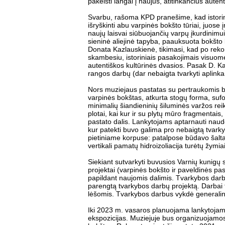
pakeisti langai į naujus, atitinkančius autent
Svarbu, rašoma KPD pranešime, kad istorini
išryškinti abu varpinės bokšto tūriai, juose
naujų laisvai siūbuojančių varpų įkurdinim
sieninė aliejinė tapyba, paauksuota bokšto 
Donata Kazlauskienė, tikimasi, kad po reko
skambesiu, istoriniais pasakojimais visuomen
autentiškos kultūrinės dvasios. Pasak D. K
rangos darbų (dar nebaigta tvarkyti aplinka,
Nors muziejaus pastatas su pertraukomis bu
varpinės bokštas, atkurta stogų forma, sufor
minimalių šiandieninių šiluminės varžos rei
plotai, kai kur ir su plytų mūro fragmentais
pastato dalis. Lankytojams aptarnauti naud
kur patekti buvo galima pro nebaigtą tvarkyti
pietiniame korpuse: patalpose būdavo šalta
vertikali pamatų hidroizoliacija turėtų žymi
Siekiant sutvarkyti buvusios Varnių kunigų 
projektai (varpinės bokšto ir paveldinės pas
papildant naujomis dalimis. Tvarkybos darb
parengtą tvarkybos darbų projektą. Darbai f
lėšomis. Tvarkybos darbus vykdė generalin
Iki 2023 m. vasaros planuojama lankytojams
ekspozicijas. Muziejuje bus organizuojamos