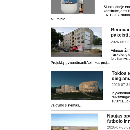
Šiuolaikinėje en
konstrukcijoms k
EN 12207 standar
aliuminio ...
Renovaci
pakeisti
2026-08-03
Vilniaus Ži
Tuskulėnų g
leidžiantys 
Projektą įgyvendinanti Aplinkos proj...
Tokios 
diegiama
2026-07-31
Įgyvendinan
reikšmingas
sutartis. Jo
valdymo sistemas,...
Naujas sp
futbolo ir
2026-07-30 0