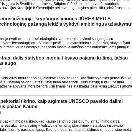
“ įsigijimą iš Švedijos bendrovės „Sdiptech“. 2,44 mln. eurų vertės sandoris
 pozicijas Kroatijoje ir Slovėnijoje bei atveria galimybes plėsti liftų priežiūros pas...
ienos inžinerija: kryptingos įmonės JŪRĖS MEDIS
į technologinę pažangą leidžia vykdyti ambicingus užsakymu
žinerija evoliucionuoja, kai ekologinio tvarumo reikalavimai susijungia su
ybos technologijomis. Vilniaus pėsčiųjų ir dviratininkų tilto per Nerį statyba žymi
 infrastruktūros istorijoje, nes tokio masto laikančiosioms konstrukcijoms pirmą k...
tras: dalis statybos įmonių fiksavo pajamų kritimą, tačiau
las augo
57
tlikta 2025 metų finansinių ataskaitų analizė rodo, kad šalies verslas pernai išlaikė
iau statybų sektoriuje rezultatai buvo nevienodi. Dalis statybų ir kelių tiesimo
ažesnę apyvartą, nors bendra visų finansines ataskaitas pateikusių Lietuvos įmoni
pektoriai tikrino, kaip atgimsta UNESCO paveldo dalimi
inis paštas Kaune
4
s patikrinimo paaiškėjo, kad Kauno centrinio pašto rūmų atnaujinimo darbai
teisės aktų reikalavimų – Valstybinė teritorijų planavimo ir statybos inspekcija
tė. Istorinis pastatas, tapęs Kauno modernizmo architektūros simboliu, šiuo metu