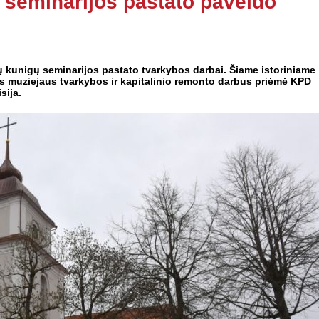
ų seminarijos pastato paveldo
ų kunigų seminarijos pastato tvarkybos darbai. Šiame istoriniame
s muziejaus tvarkybos ir kapitalinio remonto darbus priėmė KPD
sija.