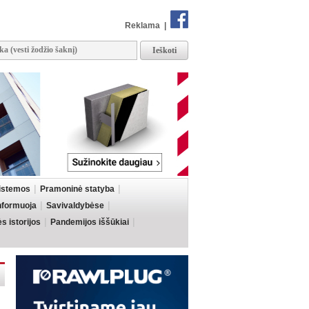
Reklama
|
sistemos
Pramoninė statyba
informuoja
Savivaldybėse
 istorijos
Pandemijos iššūkiai