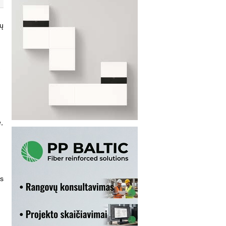
ių
ų
,
ės