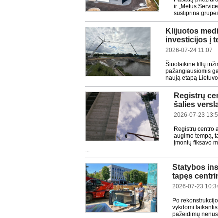
ir „Metus Service
sustiprina grupės
Klijuotos med
investicijos 
2026-07-24 11:07
Šiuolaikinė tiltų in
pažangiausiomis gam
naują etapą Lietuvos
Registrų cen
šalies vers
2026-07-23 13:
Registrų centro a
augimo tempą, tač
įmonių fiksavo m
...
Statybos ins
tapęs centr
2026-07-23 10:3
Po rekonstrukcijo
vykdomi laikantis 
pažeidimų nenusta