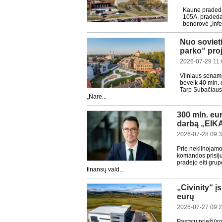
Kaune pradedam
105A, pradedam
bendrovė „Infe
Nuo soviet
parko“ pro
2026-07-29 11:
Vilniaus senamie
beveik 40 mln. 
Tarp Subačiaus,
„Nare...
300 mln. eu
darbą „EIK
2026-07-28 09:
Prie nekilnojamo
komandos prisijun
pradėjo eiti gru
finansų vald...
„Civinity“ į
eurų
2026-07-27 09:
Pastatų priežiūro