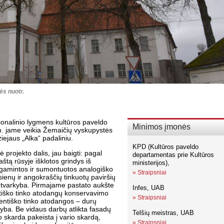
ės nuotr.
ionalinio lygmens kultūros paveldo
Minimos įmonės
. jame veikia Žemaičių vyskupystės
ejaus „Alka“ padaliniu.
KPD (Kultūros paveldo
 projekto dalis, jau baigti: pagal
departamentas prie Kultūros
aštą rūsyje išklotos grindys iš
ministerijos),
pagamintos ir sumontuotos analogiško
»
Straipsniai
 sienų ir angokraščių tinkuotų paviršių
ų tvarkyba. Pirmajame pastato aukšte
Infes, UAB
entiško tinko atodangų konservavimo
»
Straipsniai
entiško tinko atodangos – durų
yba. Be vidaus darbų atlikta fasadų
Telšių meistras, UAB
o skarda pakeista į vario skardą,
»
Straipsniai