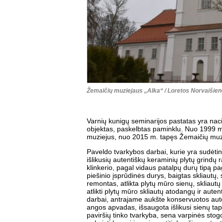
Žemaičių muziejaus „Alka“ / Loretos Norvaišien
Varnių kunigų seminarijos pastatas yra nac
objektas, paskelbtas paminklu. Nuo 1999 m
muziejus, nuo 2015 m. tapęs Žemaičių muzi
Paveldo tvarkybos darbai, kurie yra sudėtinė
išlikusių autentiškų keraminių plytų grindų r
klinkerio, pagal vidaus patalpų durų tipą 
piešinio įsprūdinės durys, baigtas skliautų,
remontas, atlikta plytų mūro sienų, skliaut
atlikti plytų mūro skliautų atodangų ir aut
darbai, antrajame aukšte konservuotos aut
angos apvadas, išsaugota išlikusi sienų tap
paviršių tinko tvarkyba, sena varpinės stog