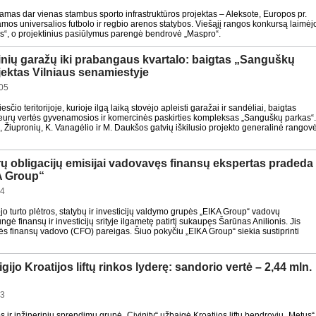
as dar vienas stambus sporto infrastruktūros projektas – Aleksote, Europos pr.
os universalios futbolo ir regbio arenos statybos. Viešąjį rangos konkursą laimėj
s“, o projektinius pasiūlymus parengė bendrovė „Maspro“.
inių garažų iki prabangaus kvartalo: baigtas „Sanguškų
jektas Vilniaus senamiestyje
05
sčio teritorijoje, kurioje ilgą laiką stovėjo apleisti garažai ir sandėliai, baigtas
eurų vertės gyvenamosios ir komercinės paskirties kompleksas „Sanguškų parkas“.
 Žiupronių, K. Vanagėlio ir M. Daukšos gatvių iškilusio projekto generalinė rangov
rų obligacijų emisijai vadovavęs finansų ekspertas pradeda
A Group“
34
jo turto plėtros, statybų ir investicijų valdymo grupės „EIKA Group“ vadovų
gė finansų ir investicijų srityje ilgametę patirtį sukaupęs Šarūnas Anilionis. Jis
pės finansų vadovo (CFO) pareigas. Šiuo pokyčiu „EIKA Group“ siekia sustiprinti
sigijo Kroatijos liftų rinkos lyderę: sandorio vertė – 2,44 mln.
23
s ir inžinerinių sprendimų grupė „Civinity“ užbaigė Kroatijos liftų bendrovių „Metus“