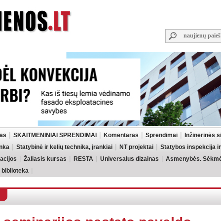
las
SKAITMENINIAI SPRENDIMAI
Komentaras
Sprendimai
Inžinerinės 
inka
Statybinė ir kelių technika, įrankiai
NT projektai
Statybos inspekcija 
acijos
Žaliasis kursas
RESTA
Universalus dizainas
Asmenybės. Sėkmės
 biblioteka