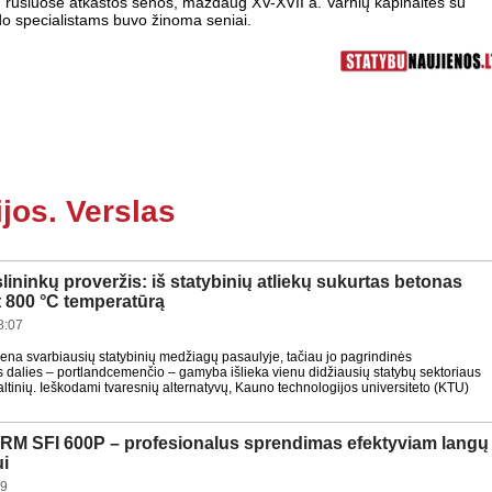
. rūsiuose atkastos senos, maždaug XV-XVII a. Varnių kapinaitės su
do specialistams buvo žinoma seniai.
jos. Verslas
ninkų proveržis: iš statybinių atliekų sukurtas betonas
t 800 °C temperatūrą
8:07
ena svarbiausių statybinių medžiagų pasaulyje, tačiau jo pagrindinės
dalies – portlandcemenčio – gamyba išlieka vienu didžiausių statybų sektoriaus
ltinių. Ieškodami tvaresnių alternatyvų, Kauno technologijos universiteto (KTU)
 SFI 600P – profesionalus sprendimas efektyviam langų
ui
29