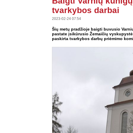
Baigti Varnių kunig
tvarkybos darbai
2023-02-24 07:54
Šių metų pradžioje baigti buvusio Varni
pastate įsikūrusio Žemaičių vyskupystė
paskirta tvarkybos darbų priėmimo komi