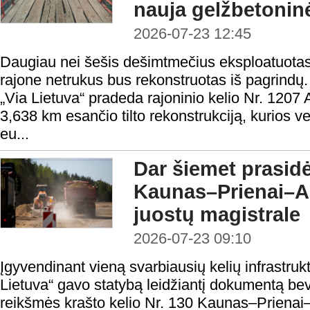
nauja gelžbetonin
2026-07-23 12:45
Daugiau nei šešis dešimtmečius eksploatuotas 
rajone netrukus bus rekonstruotas iš pagrind
„Via Lietuva“ pradeda rajoninio kelio Nr. 1207
3,638 km esančio tilto rekonstrukciją, kurios ve
eu...
Dar šiemet prasidė
Kaunas–Prienai–Al
juostų magistrale
2026-07-23 09:10
Įgyvendinant vieną svarbiausių kelių infrastrukt
Lietuva“ gavo statybą leidžiantį dokumentą bev
reikšmės krašto kelio Nr. 130 Kaunas–Prienai–