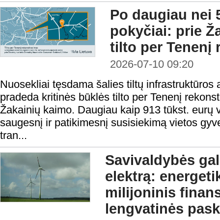
Po daugiau nei 
pokyčiai: prie Ž
tilto per Tenenį
2026-07-10 09:20
Nuosekliai tęsdama šalies tiltų infrastruktūros 
pradeda kritinės būklės tilto per Tenenį rekonst
Žakainių kaimo. Daugiau kaip 913 tūkst. eurų v
saugesnį ir patikimesnį susisiekimą vietos gyv
tran...
Savivaldybės gal
elektrą: energet
milijoninis finan
lengvatinės pas