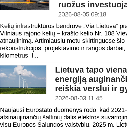
ruožus investuoja
2026-08-05 09:18
Kelių infrastruktūros bendrovė „Via Lietuva“ p
Vilniaus rajono kelių – krašto kelio Nr. 108 
atnaujinimą. Artimiausiu metu skirtinguose ši
rekonstrukcijos, projektavimo ir rangos darbai
kilometrus. I...
Lietuva tapo viena
energiją auginanči
reiškia verslui ir
2026-08-03 11:45
Naujausi Eurostato duomenys rodo, kad 2021–
atsinaujinančių šaltinių dalis elektros suvartoj
visų Europos Sąjungos valstybių. 2025 m. Lietuv