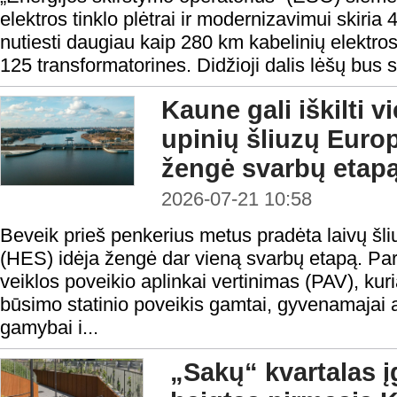
elektros tinklo plėtrai ir modernizavimui skiria 4
nutiesti daugiau kaip 280 km kabelinių elektros li
125 transformatorines. Didžioji dalis lėšų bus sk
Kaune gali iškilti v
upinių šliuzų Europ
žengė svarbų etap
2026-07-21 10:58
Beveik prieš penkerius metus pradėta laivų šli
(HES) idėja žengė dar vieną svarbų etapą. Pa
veiklos poveikio aplinkai vertinimas (PAV), kur
būsimo statinio poveikis gamtai, gyvenamajai a
gamybai i...
„Sakų“ kvartalas į