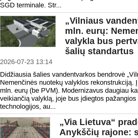
SGD terminale. Str...
„Vilniaus vanden
mln. eurų: Neme
valykla bus pertv
šalių standartus
2026-07-23 13:14
Didžiausia šalies vandentvarkos bendrovė „Vi
Nemenčinės nuotekų valyklos rekonstrukciją. Į
mln. eurų (be PVM). Modernizavus daugiau ka
veikiančią valyklą, joje bus įdiegtos pažangios 
technologijos, au...
„Via Lietuva“ pra
Anykščių rajone: s