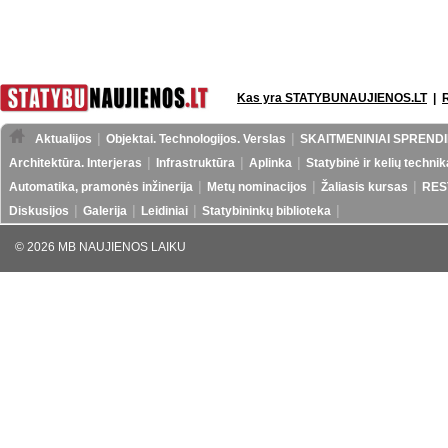
Kas yra STATYBUNAUJIENOS.LT
|
Aktualijos
Objektai. Technologijos. Verslas
SKAITMENINIAI SPRENDI
Architektūra. Interjeras
Infrastruktūra
Aplinka
Statybinė ir kelių technik
Automatika, pramonės inžinerija
Metų nominacijos
Žaliasis kursas
RES
Diskusijos
Galerija
Leidiniai
Statybininkų biblioteka
© 2026 MB NAUJIENOS LAIKU