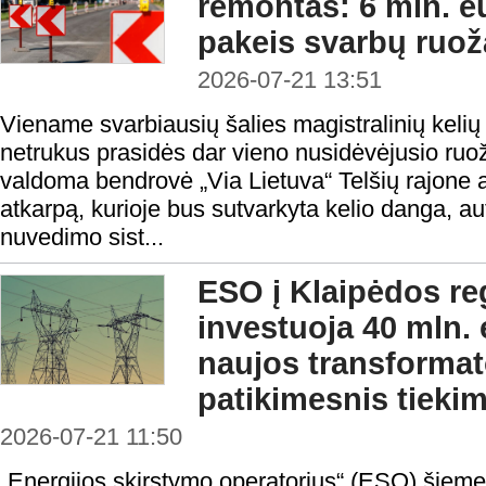
remontas: 6 mln. eu
pakeis svarbų ruož
2026-07-21 13:51
Viename svarbiausių šalies magistralinių kelių
netrukus prasidės dar vieno nusidėvėjusio ruo
valdoma bendrovė „Via Lietuva“ Telšių rajone a
atkarpą, kurioje bus sutvarkyta kelio danga, a
nuvedimo sist...
ESO į Klaipėdos reg
investuoja 40 mln. 
naujos transformat
patikimesnis tieki
2026-07-21 11:50
„Energijos skirstymo operatorius“ (ESO) šieme