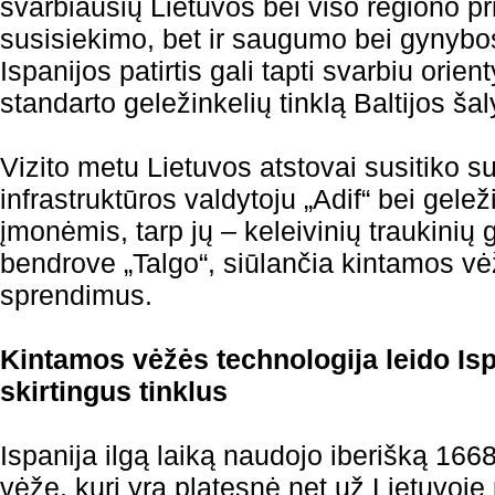
svarbiausių Lietuvos bei viso regiono pri
susisiekimo, bet ir saugumo bei gynybo
Ispanijos patirtis gali tapti svarbiu orie
standarto geležinkelių tinklą Baltijos šal
Vizito metu Lietuvos atstovai susitiko su
infrastruktūros valdytoju „Adif“ bei gelež
įmonėmis, tarp jų – keleivinių traukinių 
bendrove „Talgo“, siūlančia kintamos v
sprendimus.
Kintamos vėžės technologija leido Isp
skirtingus tinklus
Ispanija ilgą laiką naudojo iberišką 166
vėžę, kuri yra platesnė net už Lietuvoj