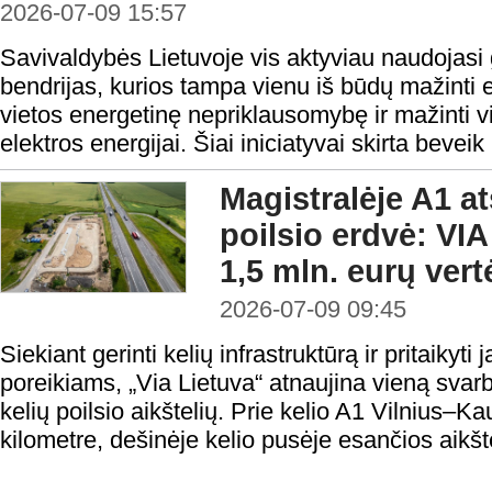
2026-07-09 15:57
Savivaldybės Lietuvoje vis aktyviau naudojasi 
bendrijas, kurios tampa vienu iš būdų mažinti ene
vietos energetinę nepriklausomybę ir mažinti vi
elektros energijai. Šiai iniciatyvai skirta beveik
Magistralėje A1 a
poilsio erdvė: VI
1,5 mln. eurų vert
2026-07-09 09:45
Siekiant gerinti kelių infrastruktūrą ir pritaikyti 
poreikiams, „Via Lietuva“ atnaujina vieną svarb
kelių poilsio aikštelių. Prie kelio A1 Vilnius
kilometre, dešinėje kelio pusėje esančios aikšt