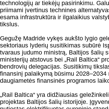
technologijų ar tiekėjų pasirinkimu. Gal
priimami įvertinus technines alternatyva
esama infrastruktūra ir ilgalaikius valsty
tikslus.
Gegužę Madride vykęs aukšto lygio gele
sektoriaus lyderių susitikimas subūrė Isp
tvaraus judumo ministrą, Baltijos šalių s
ministerijų atstovus bei „Rail Baltica“ p
bendrovių delegacijas. Susitikimų tikslas –
finansinį palaikymą būsimu 2028–2034
daugiametės finansinės programos laiko
„Rail Baltica“ yra didžiausias geležinkeli
projektas Baltijos šalių istorijoje. Įgyve
nutiestas elektrifikuotas europinio stand