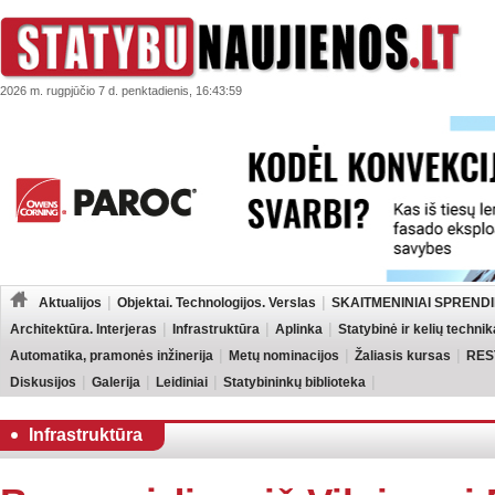
2026 m. rugpjūčio 7 d. penktadienis, 16:43:59
Aktualijos
Objektai. Technologijos. Verslas
SKAITMENINIAI SPRENDI
Architektūra. Interjeras
Infrastruktūra
Aplinka
Statybinė ir kelių technik
Automatika, pramonės inžinerija
Metų nominacijos
Žaliasis kursas
RES
Diskusijos
Galerija
Leidiniai
Statybininkų biblioteka
Infrastruktūra