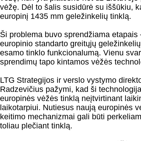
vėžę. Dėl to šalis susidūrė su iššūkiu, ka
europinį 1435 mm geležinkelių tinklą.
Ši problema buvo sprendžiama etapais –
europinio standarto greitųjų geležinkelių l
esamo tinklo funkcionalumą. Vienu sva
sprendimų tapo kintamos vėžės technol
LTG Strategijos ir verslo vystymo direkt
Radzevičius pažymi, kad ši technologija 
europinės vėžės tinklą neįtvirtinant laik
laikotarpiui. Nutiesus naują europinės 
keitimo mechanizmai gali būti perkeliami
toliau plečiant tinklą.