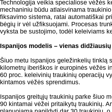
Technologija veikia specialiose vėžės k
mechaniniu būdu atlaisvinama traukinio
fiksavimo sistema, ratai automatiškai pri
bėgių ir vėl užfiksuojami. Procesas trun
vyksta be sustojimo, todėl keleiviams ke
Ispanijos modelis – vienas didžiausi
Šiuo metu Ispanijos geležinkelių tinklą 
kilometrų iberiškos ir europinės vėžės 
60 proc. keleivinių traukinių operacijų
kintamos vėžės sprendimus.
Ispanijos greitųjų traukinių parke šiuo
90 kintamai vėžei pritaikytų traukinių. 
planuojama papildyti dar 30 traukinių, o