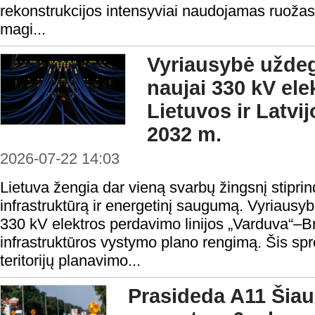
rekonstrukcijos intensyviai naudojamas ruožas
magi...
Vyriausybė uždeg
naujai 330 kV elek
Lietuvos ir Latvij
2032 m.
2026-07-22 14:03
Lietuva žengia dar vieną svarbų žingsnį stipr
infrastruktūrą ir energetinį saugumą. Vyriausyb
330 kV elektros perdavimo linijos „Varduva“–Br
infrastruktūros vystymo plano rengimą. Šis spr
teritorijų planavimo...
Prasideda A11 Šiau