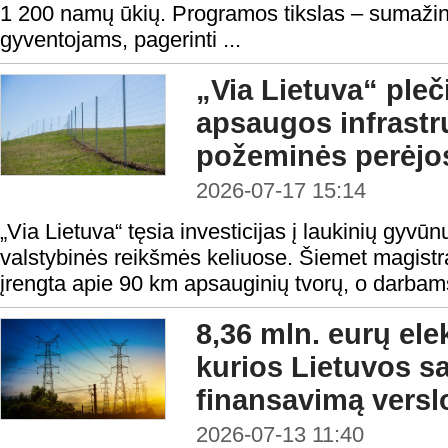
1 200 namų ūkių. Programos tikslas – sumažint
gyventojams, pagerinti ...
„Via Lietuva“ pleč
apsaugos infrastrukt
požeminės perėjo
2026-07-17 15:14
„Via Lietuva“ tęsia investicijas į laukinių gyvū
valstybinės reikšmės keliuose. Šiemet magistr
įrengta apie 90 km apsauginių tvorų, o darbams
8,36 mln. eurų elek
kurios Lietuvos s
finansavimą verslo
2026-07-13 11:40