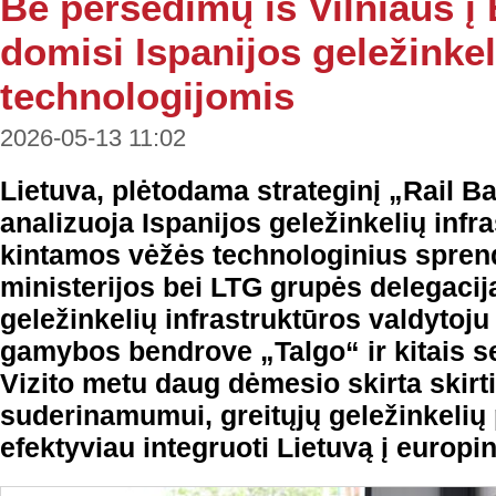
Be persėdimų iš Vilniaus į
domisi Ispanijos geležinkel
technologijomis
2026-05-13 11:02
Lietuva, plėtodama strateginį „Rail Ba
analizuoja Ispanijos geležinkelių infr
kintamos vėžės technologinius spren
ministerijos bei LTG grupės delegacij
geležinkelių infrastruktūros valdytoju 
gamybos bendrove „Talgo“ ir kitais se
Vizito metu daug dėmesio skirta skirt
suderinamumui, greitųjų geležinkelių
efektyviau integruoti Lietuvą į europin