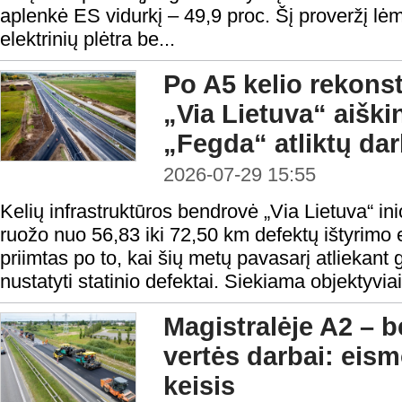
aplenkė ES vidurkį – 49,9 proc. Šį proveržį lėm
elektrinių plėtra be...
Po A5 kelio rekonst
„Via Lietuva“ aišk
„Fegda“ atliktų da
2026-07-29 15:55
Kelių infrastruktūros bendrovė „Via Lietuva“ ini
ruožo nuo 56,83 iki 72,50 km defektų ištyrimo
priimtas po to, kai šių metų pavasarį atliekant
nustatyti statinio defektai. Siekiama objektyviai 
Magistralėje A2 – b
vertės darbai: eis
keisis