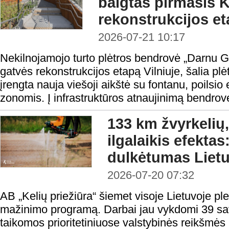
baigtas pirmasis K
rekonstrukcijos e
2026-07-21 10:17
Nekilnojamojo turto plėtros bendrovė „Darnu Gr
gatvės rekonstrukcijos etapą Vilniuje, šalia pl
įrengta nauja viešoji aikštė su fontanu, poilsi
zonomis. Į infrastruktūros atnaujinimą bendrov
133 km žvyrkelių,
ilgalaikis efekta
dulkėtumas Lietu
2026-07-20 07:32
AB „Kelių priežiūra“ šiemet visoje Lietuvoje pl
mažinimo programą. Darbai jau vykdomi 39 sa
taikomos prioritetiniuose valstybinės reikšmė