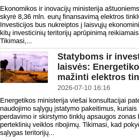
Ekonomikos ir inovacijų ministerija aštuoniem
skyrė 8,36 mln. eurų finansavimą elektros tinklų
Investicijos bus nukreiptos į laisvųjų ekonomi
kitų investicinių teritorijų aprūpinimą reikiama
Tikimasi,...
Statyboms ir inves
laisvės: Energetiko
mažinti elektros t
2026-07-10 16:16
Energetikos ministerija viešai konsultacijai pa
naudojimo sąlygų įstatymo pakeitimus, kuriais 
perdavimo ir skirstymo tinklų apsaugos zonas b
perteklinių veiklos ribojimų. Tikimasi, kad po
sąlygas teritorijų...