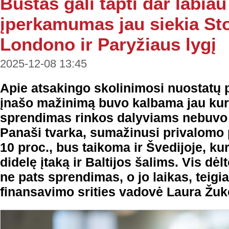
Būstas gali tapti dar labia
įperkamumas jau siekia St
Londono ir Paryžiaus lygį
2025-12-08 13:45
Apie atsakingo skolinimosi nuostatų p
įnašo mažinimą buvo kalbama jau kurį 
sprendimas rinkos dalyviams nebuvo 
Panaši tvarka, sumažinusi privalomo p
10 proc., bus taikoma ir Švedijoje, kur
didelę įtaką ir Baltijos šalims. Vis dė
ne pats sprendimas, o jo laikas, teig
finansavimo srities vadovė Laura Žuk