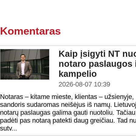
Komentaras
Kaip įsigyti NT nu
notaro paslaugos i
kampelio
2026-08-07 10:39
Notaras – kitame mieste, klientas – užsienyje,
sandoris sudaromas neišėjus iš namų. Lietuvoje
notarų paslaugas galima gauti nuotoliu. Tačiau n
padėti pas notarą patekti daug greičiau. Tad nu
sutv...