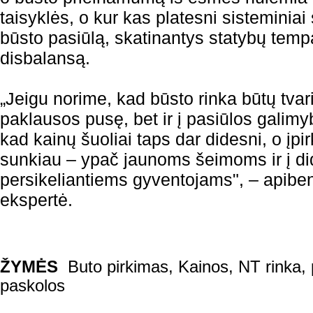
taisyklės, o kur kas platesni sisteminiai
būsto pasiūlą, skatinantys statybų temp
disbalansą.
„Jeigu norime, kad būsto rinka būtų tvari,
paklausos pusę, bet ir į pasiūlos galimy
kad kainų šuoliai taps dar didesni, o įpir
sunkiau – ypač jaunoms šeimoms ir į d
persikeliantiems gyventojams", – apibe
ekspertė.
ŽYMĖS
Buto pirkimas
,
Kainos
,
NT rinka
,
paskolos