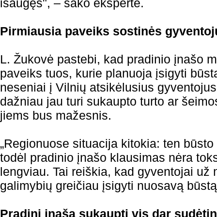
išaugęs", – sako ekspertė.
Pirmiausia paveiks sostinės gyventoj
L. Žukovė pastebi, kad pradinio įnašo 
paveiks tuos, kurie planuoja įsigyti būs
neseniai į Vilnių atsikėlusius gyventojus. 
dažniau jau turi sukaupto turto ar šeim
jiems bus mažesnis.
„Regionuose situacija kitokia: ten būst
todėl pradinio įnašo klausimas nėra tok
lengviau. Tai reiškia, kad gyventojai už 
galimybių greičiau įsigyti nuosavą būst
Pradinį įnašą sukaupti vis dar sudėti