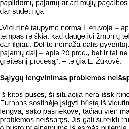
papildomų pajamų ar artimųjų pagalbos bū
dar sudėtinga.
„Vidutinė taupymo norma Lietuvoje – ap
tempas reiškia, kad daugeliui žmonių te
dar ilgiau. Dėl to nemaža dalis gyvento
pajamų dalį – apie 20 proc., bet ir tai n
greitesnį procesą", – teigia L. Žukovė.
Sąlygų lengvinimas problemos neišs
Iš kitos pusės, ši situacija nėra išskirti
Europos sostinėje įsigyti būstą iš viduti
lengva, sako pašnekovė, tačiau vien ma
problemos neišspręs. Jis gali suteikti t
o būsto prieinamumą iš esmės nulemia 