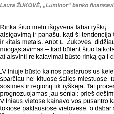
Laura ŽUKOVĖ, „Luminor“ banko finansavi
Rinka šiuo metu išgyvena labai ryškų
atsigavimą ir panašu, kad ši tendencija 
ir kitais metais. Anot L. Žukovės, didžia
nuogąstavimas – kad būtent šiuo laikot
atlaisvinti reikalavimai būsto rinką gali da
„Vilniuje būsto kainos pastaruosius kel
sparčiau nei kituose šalies miestuose, to
sostinės ir regionų tik ryškėja. Tai proc
prognozuojamas jau seniai: prieš dešim
Vilniaus vietose kainavo vos pusantro k
tokiose paklausiose vietovėse, o dabar 