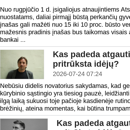
Nuo rugpjūčio 1 d. įsigaliojus atnaujintiems At
nuostatams, daliai pirmąjį būstą perkančių gyv
įnašas gali mažėti nuo 15 iki 10 proc. būsto ver
mažesnis pradinis įnašas bus taikomas visais a
bankai ...
Kas padeda atgauti
pritrūksta idėjų?
2026-07-24 07:24
Nebūsiu didelis novatorius sakydamas, kad ge
kūrybinio sąstingio yra tiesiog pauzė, leidžianti
ilgą laiką sukuosi toje pačioje kasdienėje rutino
brėžinių, ateina momentas, kai būtina trumpam 
Kas padeda atgaut