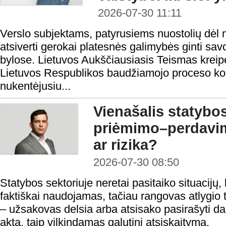
2026-07-30 11:11
Verslo subjektams, patyrusiems nuostolių dėl n
atsiverti gerokai platesnės galimybės ginti sa
bylose. Lietuvos Aukščiausiasis Teismas kreipė
Lietuvos Respublikos baudžiamojo proceso ko
nukentėjusiu...
Vienašalis statybo
priėmimo–perdavi
ar rizika?
2026-07-30 08:50
Statybos sektoriuje neretai pasitaiko situacijų, 
faktiškai naudojamas, tačiau rangovas atlygio t
– užsakovas delsia arba atsisako pasirašyti 
aktą, taip vilkindamas galutinį atsiskaitymą.