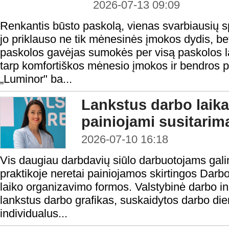
2026-07-13 09:09
Renkantis būsto paskolą, vienas svarbiausių 
jo priklauso ne tik mėnesinės įmokos dydis, be
paskolos gavėjas sumokės per visą paskolos la
tarp komfortiškos mėnesio įmokos ir bendros 
„Luminor" ba...
Lankstus darbo laika
painiojami susitarima
2026-07-10 16:18
Vis daugiau darbdavių siūlo darbuotojams galim
praktikoje neretai painiojamos skirtingos Dar
laiko organizavimo formos. Valstybinė darbo i
lankstus darbo grafikas, suskaidytos darbo die
individualus...