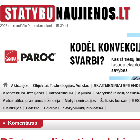
2026 m. rugpjūčio 9 d. sekmadienis, 15:39:41
Aktualijos
Objektai. Technologijos. Verslas
SKAITMENINIAI SPRENDI
Architektūra. Interjeras
Infrastruktūra
Aplinka
Statybinė ir kelių technik
Automatika, pramonės inžinerija
Metų nominacijos
Žaliasis kursas
RES
Diskusijos
Galerija
Leidiniai
Statybininkų biblioteka
Komentaras