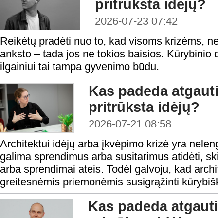
pritrūksta idėjų?
2026-07-23 07:42
Reikėtų pradėti nuo to, kad visoms krizėms, ne iš
anksto – tada jos ne tokios baisios. Kūrybinio
ilgainiui tai tampa gyvenimo būdu.
Kas padeda atgauti
pritrūksta idėjų?
2026-07-21 08:58
Architektui idėjų arba įkvėpimo krizė yra nele
galima sprendimus arba susitarimus atidėti, skirt
arba sprendimai ateis. Todėl galvoju, kad arch
greitesnėmis priemonėmis susigrąžinti kūrybiš
Kas padeda atgauti