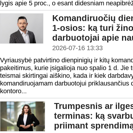
lygis apie 5 proc., o esant didesniam neapibrėžtum
Komandiruočių dien
1-osios: ką turi žino
darbuotojai apie na
2026-07-16 13:33
Vyriausybė patvirtino dienpinigių ir kitų koma
pakeitimus, kurie įsigalioja nuo spalio 1 d. Jie t
teismai skirtingai aiškino, kada ir kiek darbdav
komandiruojamam darbuotojui priklausančius d
kontoro...
Trumpesnis ar ilge
terminas: ką svarbu
priimant sprendim