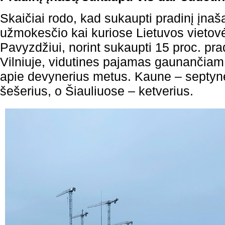
Skaičiai rodo, kad sukaupti pradinį įnašą
užmokesčio kai kuriose Lietuvos vietovė
Pavyzdžiui, norint sukaupti 15 proc. pra
Vilniuje, vidutines pajamas gaunančiam 
apie devynerius metus. Kaune – septyne
šešerius, o Šiauliuose – ketverius.