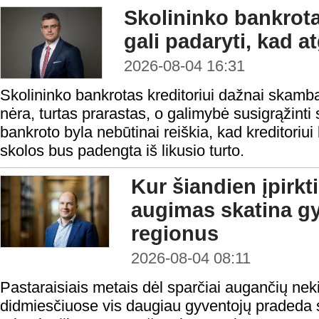
Skolininko bankrota
gali padaryti, kad a
2026-08-04 16:31
Skolininko bankrotas kreditoriui dažnai skamba 
nėra, turtas prarastas, o galimybė susigrąžinti
bankroto byla nebūtinai reiškia, kad kreditoriui 
skolos bus padengta iš likusio turto.
Kur šiandien įpirkt
augimas skatina gy
regionus
2026-08-04 08:11
Pastaraisiais metais dėl sparčiai augančių nek
didmiesčiuose vis daugiau gyventojų pradeda s