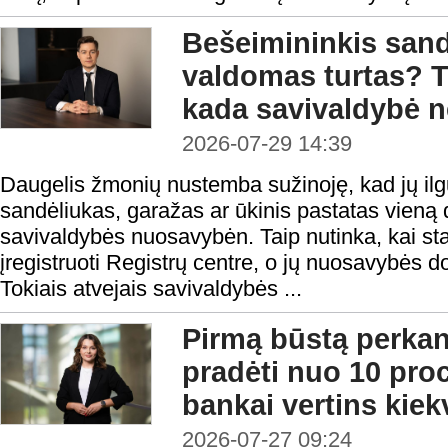
Bešeimininkis sandė
valdomas turtas? T
kada savivaldybė ne
2026-07-29 14:39
Daugelis žmonių nustemba sužinoję, kad jų il
sandėliukas, garažas ar ūkinis pastatas vieną d
savivaldybės nuosavybėn. Taip nutinka, kai stati
įregistruoti Registrų centre, o jų nuosavybės d
Tokiais atvejais savivaldybės ...
Pirmą būstą perka
pradėti nuo 10 proc
bankai vertins kiek
2026-07-27 09:24