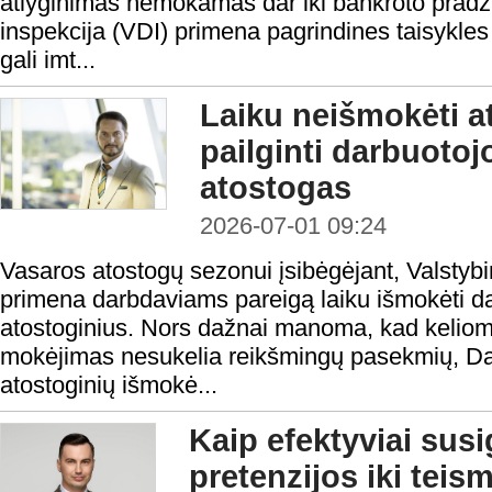
atlyginimas nemokamas dar iki bankroto pradži
inspekcija (VDI) primena pagrindines taisykles
gali imt...
Laiku neišmokėti at
pailginti darbuoto
atostogas
2026-07-01 09:24
Vasaros atostogų sezonui įsibėgėjant, Valstybi
primena darbdaviams pareigą laiku išmokėti d
atostoginius. Nors dažnai manoma, kad keliom
mokėjimas nesukelia reikšmingų pasekmių, Da
atostoginių išmokė...
Kaip efektyviai susi
pretenzijos iki teis