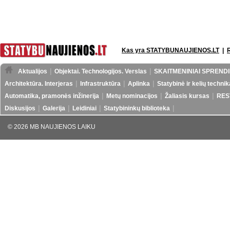
Kas yra STATYBUNAUJIENOS.LT
|
Aktualijos
Objektai. Technologijos. Verslas
SKAITMENINIAI SPRENDI
Architektūra. Interjeras
Infrastruktūra
Aplinka
Statybinė ir kelių technik
Automatika, pramonės inžinerija
Metų nominacijos
Žaliasis kursas
RES
Diskusijos
Galerija
Leidiniai
Statybininkų biblioteka
© 2026 MB NAUJIENOS LAIKU