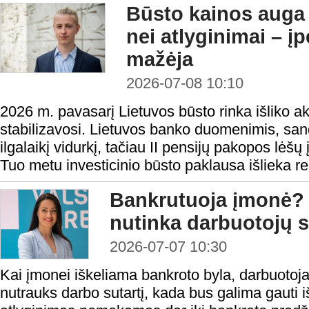
Būsto kainos auga 
nei atlyginimai – 
mažėja
2026-07-08 10:10
2026 m. pavasarį Lietuvos būsto rinka išliko a
stabilizavosi. Lietuvos banko duomenimis, sando
ilgalaikį vidurkį, tačiau II pensijų pakopos lėšų
Tuo metu investicinio būsto paklausa išlieka rek
Bankrutuoja įmonė? 
nutinka darbuotojų s
2026-07-07 10:30
Kai įmonei iškeliama bankroto byla, darbuotoj
nutrauks darbo sutartį, kada bus galima gauti iš