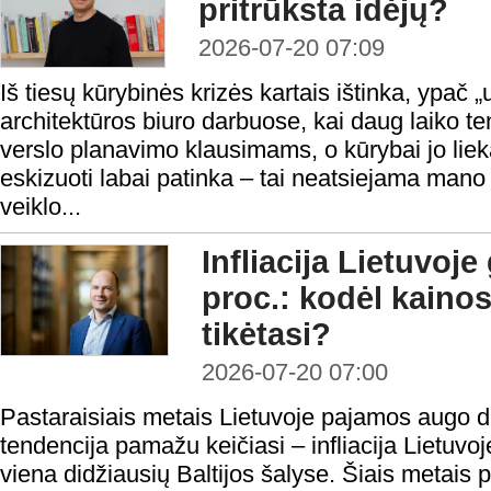
pritrūksta idėjų?
2026-07-20 07:09
Iš tiesų kūrybinės krizės kartais ištinka, ypač
architektūros biuro darbuose, kai daug laiko t
verslo planavimo klausimams, o kūrybai jo liek
eskizuoti labai patinka – tai neatsiejama mano
veiklo...
Infliacija Lietuvoje 
proc.: kodėl kainos
tikėtasi?
2026-07-20 07:00
Pastaraisiais metais Lietuvoje pajamos augo da
tendencija pamažu keičiasi – infliacija Lietuvoj
viena didžiausių Baltijos šalyse. Šiais metais 