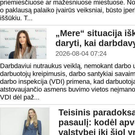
priemiesčiuose ar mažesniuose miestuose. Nors
o paklausą palaiko įvairūs veiksniai, būsto į
iššūkiu. T...
„Mere“ situacija iš
daryti, kai darbda
2026-08-04 07:24
Darbdaviui nutraukus veiklą, nemokant darbo 
darbuotojų kreipimusis, darbo santykiai savaim
darbo inspekcija (VDI) primena, kad darbuotoja
atstovaujančio asmens buvimo vietos neįmanoma 
VDI dėl paž...
Teisinis paradoks
pasaulį: kodėl ap
valstybei iki šiol 