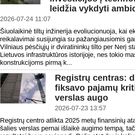
leidžia vykdyti amb
2026-07-24 11:07
Šiuolaikinė tiltų inžinerija evoliucionuoja, kai 
reikalavimai susijungia su pažangiausiomis g
Vilniaus pėsčiųjų ir dviratininkų tilto per Nerį 
Lietuvos infrastruktūros istorijoje, nes tokio m
konstrukcijoms pirmą k...
Registrų centras: d
fiksavo pajamų krit
verslas augo
2026-07-23 13:57
Registrų centro atlikta 2025 metų finansinių at
šalies verslas pernai išlaikė augimo tempą, tač