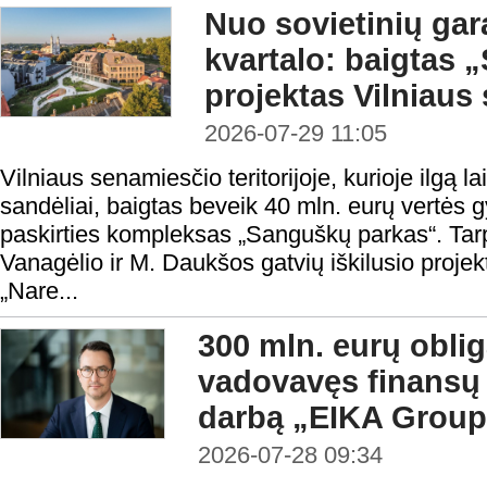
Nuo sovietinių gar
kvartalo: baigtas
projektas Vilniaus
2026-07-29 11:05
Vilniaus senamiesčio teritorijoje, kurioje ilgą la
sandėliai, baigtas beveik 40 mln. eurų vertės
paskirties kompleksas „Sanguškų parkas“. Tar
Vanagėlio ir M. Daukšos gatvių iškilusio proje
„Nare...
300 mln. eurų oblig
vadovavęs finansų
darbą „EIKA Group
2026-07-28 09:34