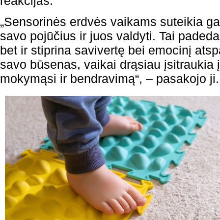
reakcijas.
„Sensorinės erdvės vaikams suteikia ga
savo pojūčius ir juos valdyti. Tai padeda
bet ir stiprina savivertę bei emocinį at
savo būsenas, vaikai drąsiau įsitraukia 
mokymąsi ir bendravimą“, – pasakojo ji