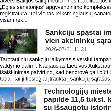
atvers Baltijos šalių medicininės reabilitacijos
„Eglės sanatorijos“ apgyvendinimo kompleksas 
registratūra. Tai vienas reikšmingiausių sanato
visam rek...
Sankcijų spąstai į
vien akcininkų sąr
2026-07-21 11:31
Tarptautinių sankcijų laikymasis verslui tampa 
valdymo dalimi. Naujausias Lietuvos Aukščiau
išaiškinimas patvirtino, kad bendrovė gali būti
tada, kai ji tiesiogiai įtraukta į sankcijų sąrašus, 
Technologijų mieste
papildė 11,5 tūkst. 
su išsaugotu istori