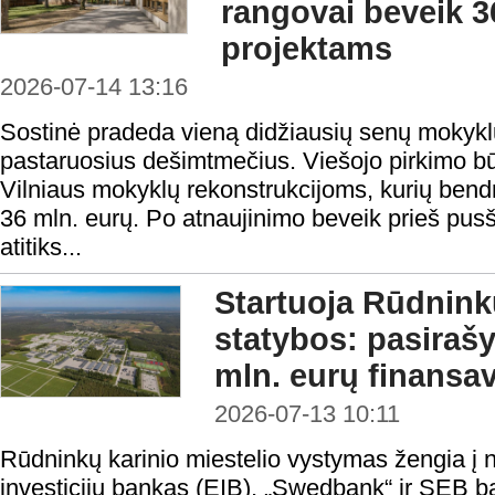
rangovai beveik 3
projektams
2026-07-14 13:16
Sostinė pradeda vieną didžiausių senų mokyk
pastaruosius dešimtmečius. Viešojo pirkimo būd
Vilniaus mokyklų rekonstrukcijoms, kurių bendr
36 mln. eurų. Po atnaujinimo beveik prieš pusši
atitiks...
Startuoja Rūdninkų
statybos: pasiraš
mln. eurų finansa
2026-07-13 10:11
Rūdninkų karinio miestelio vystymas žengia į 
investicijų bankas (EIB), „Swedbank“ ir SEB 