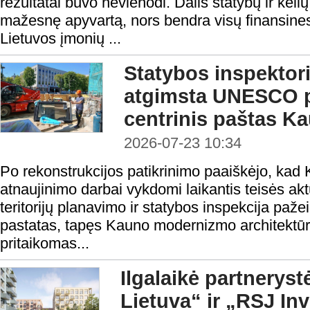
rezultatai buvo nevienodi. Dalis statybų ir keli
mažesnę apyvartą, nors bendra visų finansines
Lietuvos įmonių ...
Statybos inspektoria
atgimsta UNESCO p
centrinis paštas K
2026-07-23 10:34
Po rekonstrukcijos patikrinimo paaiškėjo, kad
atnaujinimo darbai vykdomi laikantis teisės ak
teritorijų planavimo ir statybos inspekcija paže
pastatas, tapęs Kauno modernizmo architektūr
pritaikomas...
Ilgalaikė partnerystė
Lietuva“ ir „RSJ In