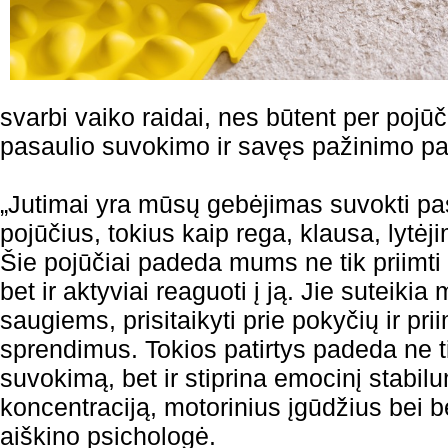
svarbi vaiko raidai, nes būtent per pojūč
pasaulio suvokimo ir savęs pažinimo pa
„Jutimai yra mūsų gebėjimas suvokti pas
pojūčius, tokius kaip rega, klausa, lytėj
Šie pojūčiai padeda mums ne tik priimti 
bet ir aktyviai reaguoti į ją. Jie suteikia
saugiems, prisitaikyti prie pokyčių ir pri
sprendimus. Tokios patirtys padeda ne ti
suvokimą, bet ir stiprina emocinį stabi
koncentraciją, motorinius įgūdžius bei b
aiškino psichologė.