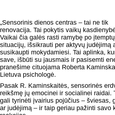
„Sensorinis dienos centras – tai ne tik
renovacija. Tai pokytis vaikų kasdienybė
Vaikai čia galės rasti ramybę po įtemptų
situacijų, išsikrauti per aktyvų judėjimą 
susikaupti mokydamiesi. Tai aplinka, kur
save, išbūti su jausmais ir pasisemti en
pranešime cituojama Roberta Kaminska
Lietuva psichologė.
Pasak R. Kaminskaitės, sensorinės erdv
reikšmę jų emocinei ir socialinei raidai.
gali tyrinėti įvairius pojūčius – šviesas
ar judėjimą – ir taip geriau pažinti savo