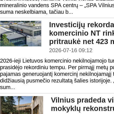
mineralinio vandens SPA centrų – „SPA Vilnius
suma neskelbiama, tačiau b...
Investicijų rekord
komercinio NT rin
pritraukė net 423 
2026-07-16 09:12
2026-ieji Lietuvos komercinio nekilnojamojo turt
prasidėjo rekordiniu tempu. Per pirmąjį metų p
pajamas generuojantį komercinį nekilnojamąjį 
didžiausią pusmečio rezultatą šalies istorijoj
sum...
Vilnius pradeda v
mokyklų rekonstru