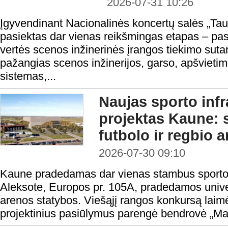
2026-07-31 10:26
Įgyvendinant Nacionalinės koncertų salės „Taut
pasiektas dar vienas reikšmingas etapas – pas
vertės scenos inžinerinės įrangos tiekimo sutar
pažangias scenos inžinerijos, garso, apšvietim
sistemas,...
Naujas sporto infr
projektas Kaune:
futbolo ir regbio 
2026-07-30 09:10
Kaune pradedamas dar vienas stambus sporto i
Aleksote, Europos pr. 105A, pradedamos univers
arenos statybos. Viešąjį rangos konkursą laimė
projektinius pasiūlymus parengė bendrovė „Ma