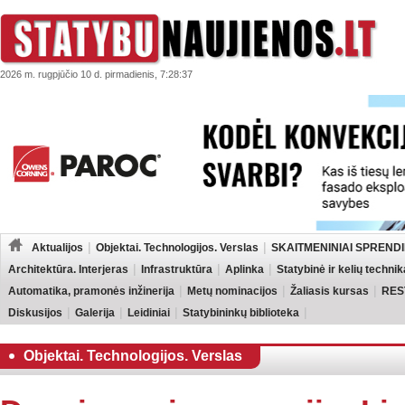
2026 m. rugpjūčio 10 d. pirmadienis, 7:28:37
Aktualijos
Objektai. Technologijos. Verslas
SKAITMENINIAI SPRENDI
Architektūra. Interjeras
Infrastruktūra
Aplinka
Statybinė ir kelių technik
Automatika, pramonės inžinerija
Metų nominacijos
Žaliasis kursas
RES
Diskusijos
Galerija
Leidiniai
Statybininkų biblioteka
Objektai. Technologijos. Verslas