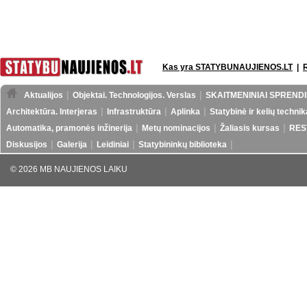
Kas yra STATYBUNAUJIENOS.LT
|
Aktualijos
Objektai. Technologijos. Verslas
SKAITMENINIAI SPRENDI
Architektūra. Interjeras
Infrastruktūra
Aplinka
Statybinė ir kelių technik
Automatika, pramonės inžinerija
Metų nominacijos
Žaliasis kursas
RES
Diskusijos
Galerija
Leidiniai
Statybininkų biblioteka
© 2026 MB NAUJIENOS LAIKU