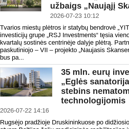
užbaigs „Naująjį S
2026-07-23 10:12
Tvarios miestų plėtros ir statybų bendrovė „YIT
investicijų grupe „RSJ Investments“ tęsia vie
kvartalų sostinės centrinėje dalyje plėtrą. Partn
paskutiniojo – VII – projekto „Naujasis Skans
bus pa...
35 mln. eurų inve
„Eglės sanatorij
stebins nemato
technologijomis
2026-07-22 14:16
Rugsėjo pradžioje Druskininkuose po didžiosio