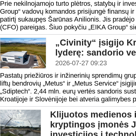
Prie nekilnojamojo turto plėtros, statybų ir in
Group“ vadovų komandos prisijungė finansų ir in
patirtį sukaupęs Šarūnas Anilionis. Jis pradėjo
(CFO) pareigas. Šiuo pokyčiu „EIKA Group“ sieki
„Civinity“ įsigijo Kr
lyderę: sandorio ve
2026-07-27 09:23
Pastatų priežiūros ir inžinerinių sprendimų grup
liftų bendrovių „Metus“ ir „Metus Service“ įsig
„Sdiptech“. 2,44 mln. eurų vertės sandoris sust
Kroatijoje ir Slovėnijoje bei atveria galimybes pl
Klijuotos medienos i
kryptingos įmonės
investicijos į techn