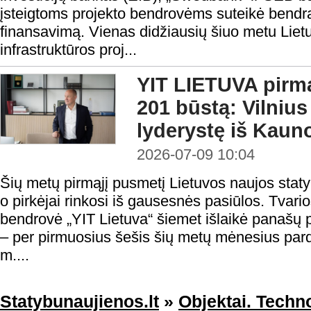
įsteigtoms projekto bendrovėms suteikė bendrą 
finansavimą. Vienas didžiausių šiuo metu Lie
infrastruktūros proj...
YIT LIETUVA pirmą
201 būstą: Vilniu
lyderystę iš Kaun
2026-07-09 10:04
Šių metų pirmąjį pusmetį Lietuvos naujos statyb
o pirkėjai rinkosi iš gausesnės pasiūlos. Tvario
bendrovė „YIT Lietuva“ šiemet išlaikė panašų
– per pirmuosius šešis šių metų mėnesius par
m....
Statybunaujienos.lt
»
Objektai. Techno