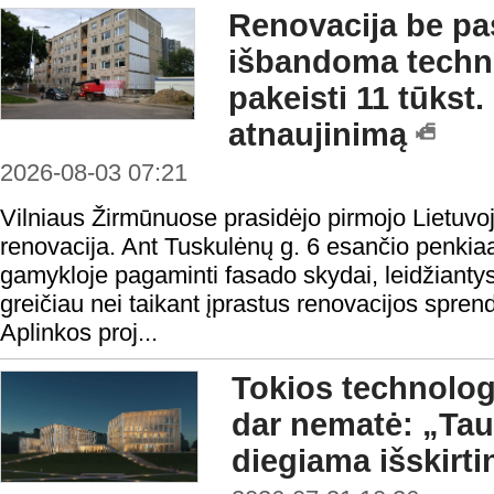
Renovacija be pas
išbandoma technol
pakeisti 11 tūkst
atnaujinimą
2026-08-03 07:21
Vilniaus Žirmūnuose prasidėjo pirmojo Lietuvo
renovacija. Ant Tuskulėnų g. 6 esančio penki
gamykloje pagaminti fasado skydai, leidžiantys 
greičiau nei taikant įprastus renovacijos spren
Aplinkos proj...
Tokios technologi
dar nematė: „Ta
diegiama išskirt