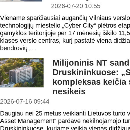
2026-07-20 10:55
Viename sparčiausiai augančių Vilniaus verslo
technologijų miestelio „Cyber City“ plėtros et
gamyklos teritorijoje per 17 mėnesių iškilo 11,
klasės verslo centras, kurį pastatė viena didži
bendrovių „...
Milijoninis NT sand
Druskininkuose: „S
kompleksas keičia s
nesikeis
2026-07-16 09:44
Daugiau nei 25 metus veikianti Lietuvos turt
Asset Management“ pardavė nekilnojamojo tu
Druskininkuose, kuriame veikia vienas didžiau