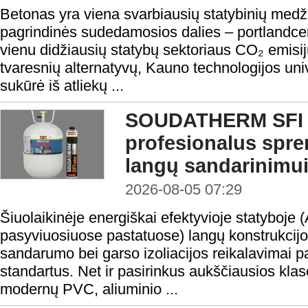
Betonas yra viena svarbiausių statybinių medži
pagrindinės sudedamosios dalies – portlandc
vienu didžiausių statybų sektoriaus CO₂ emisij
tvaresnių alternatyvų, Kauno technologijos uni
sukūrė iš atliekų ...
SOUDATHERM SFI 
profesionalus spr
langų sandarinimu
2026-08-05 07:29
Šiuolaikinėje energiškai efektyvioje statyboje 
pasyviuosiuose pastatuose) langų konstrukcijo
sandarumo bei garso izoliacijos reikalavimai 
standartus. Net ir pasirinkus aukščiausios klasė
modernų PVC, aliuminio ...