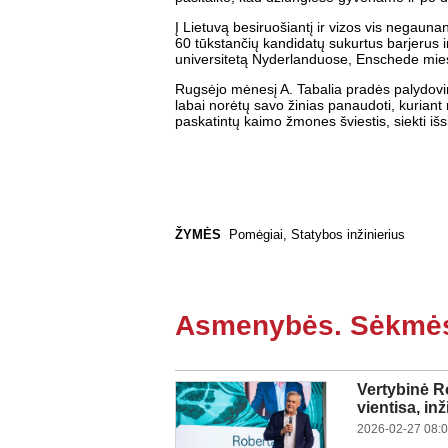
Į Lietuvą besiruošiantį ir vizos vis negaunan
60 tūkstančių kandidatų sukurtus barjerus ir
universitetą Nyderlanduose, Enschede mie
Rugsėjo mėnesį A. Tabalia pradės palydovinių
labai norėtų savo žinias panaudoti, kuriant
paskatintų kaimo žmones šviestis, siekti išs
ŽYMĖS
Pomėgiai
,
Statybos inžinierius
Asmenybės. Sėkmės 
Vertybinė Ro
vientisa, in
2026-02-27 08: