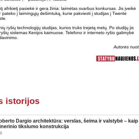
tį afrikietį pasiekė ir gera žinia: laimėtas svarbus konkursas. Jis įveikė
 pateko į laimingųjų dešimtuką, kurie pakviesti į studijas į Twente
ste.
 ryšių technologijų studijas, kurios truks trejetą metų. Po studijų jis
 ryšių sistemas Kenijos kaimuose. Telefono ir interneto ryšio galimybė
ilavinimo.
Autorės nuot
istorijos
berto Dargio architektūra: verslas, šeima ir valstybė – kaip
žinerinio tikslumo konstrukcija
00