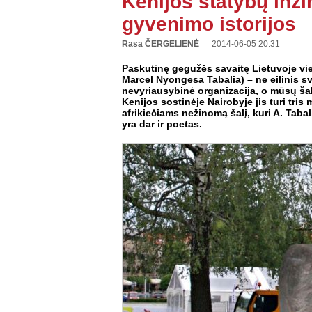
Kenijos statybų inži
gyvenimo istorijos
Rasa ČERGELIENĖ
2014-06-05 20:31
Paskutinę gegužės savaitę Lietuvoje vi
Marcel Nyongesa Tabalia) – ne eilinis sv
nevyriausybinė organizacija, o mūsų šalie
Kenijos sostinėje Nairobyje jis turi tr
afrikiečiams nežinomą šalį, kuri A. Tabal
yra dar ir poetas.