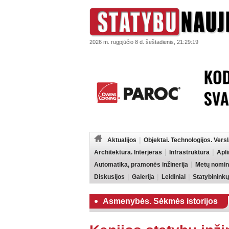
2026 m. rugpjūčio 8 d. šeštadienis, 21:29:19
Aktualijos
Objektai. Technologijos. Vers
Architektūra. Interjeras
Infrastruktūra
Apl
Automatika, pramonės inžinerija
Metų nomin
Diskusijos
Galerija
Leidiniai
Statybininkų
Asmenybės. Sėkmės istorijos