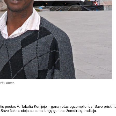
rės nuotr.
intis poetas A. Tabalia Kenijoje – gana retas egzempliorius. Save priskiri
 Savo šaknis sieja su sena luhijų genties žemdirbių tradicija.