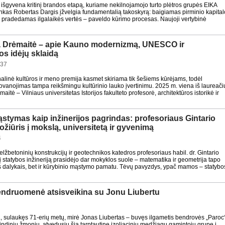
 išgyvena kritinį brandos etapą, kuriame nekilnojamojo turto plėtros grupės EIKA
nkas Robertas Dargis įžvelgia fundamentalią takoskyrą: baigiamas pirminio kapital
r pradedamas ilgalaikės vertės – paveldo kūrimo procesas. Naujoji vertybinė
ja Drėmaitė – apie Kauno modernizmą, UNESCO ir
os idėjų sklaidą
:37
alinė kultūros ir meno premija kasmet skiriama tik šešiems kūrėjams, todėl
vanojimas tampa reikšmingu kultūrinio lauko įvertinimu. 2025 m. viena iš laureači
aitė – Vilniaus universitetas Istorijos fakulteto profesorė, architektūros istorikė ir
stymas kaip inžinerijos pagrindas: profesoriaus Gintario
žiūris į mokslą, universitetą ir gyvenimą
4
betoninių konstrukcijų ir geotechnikos katedros profesoriaus habil. dr. Gintario
į statybos inžineriją prasidėjo dar mokyklos suole – matematika ir geometrija tapo
s dalykais, bet ir kūrybinio mąstymo pamatu. Tėvų pavyzdys, ypač mamos – statybo
endruomenė atsisveikina su Jonu Liubertu
., sulaukęs 71-erių metų, mirė Jonas Liubertas – buvęs ilgametis bendrovės „Paroc
ndinių žmonių, atvedusių šią tarptautinę izoliacinių medžiagų gamintojų grupę į