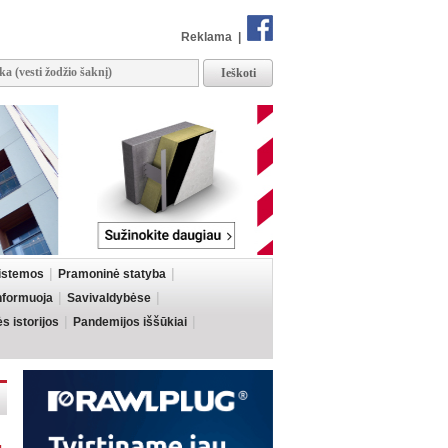
Reklama
|
sistemos
Pramoninė statyba
informuoja
Savivaldybėse
 istorijos
Pandemijos iššūkiai