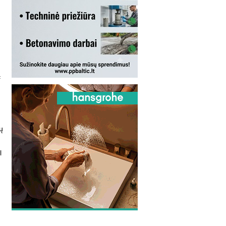
ą
ų
l