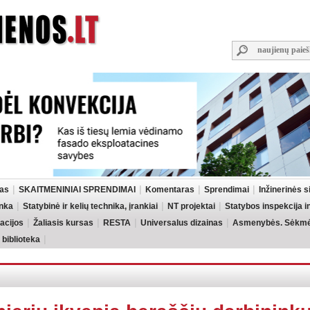
las
SKAITMENINIAI SPRENDIMAI
Komentaras
Sprendimai
Inžinerinės 
inka
Statybinė ir kelių technika, įrankiai
NT projektai
Statybos inspekcija 
acijos
Žaliasis kursas
RESTA
Universalus dizainas
Asmenybės. Sėkmės
 biblioteka