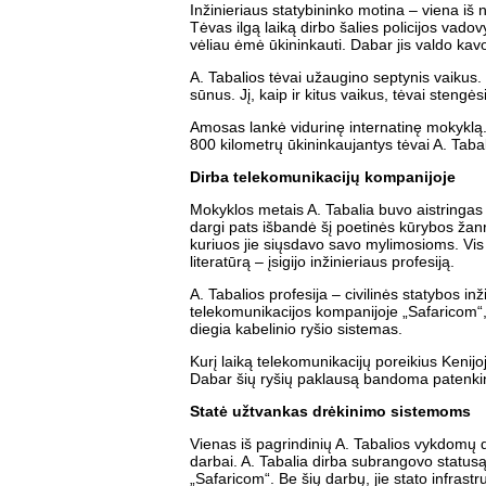
Inžinieriaus statybininko motina – viena iš
Tėvas ilgą laiką dirbo šalies policijos vadov
vėliau ėmė ūkininkauti. Dabar jis valdo kav
A. Tabalios tėvai užaugino septynis vaikus.
sūnus. Jį, kaip ir kitus vaikus, tėvai stengėsi
Amosas lankė vidurinę internatinę mokyklą. 
800 kilometrų ūkininkaujantys tėvai A. Tab
Dirba telekomunikacijų kompanijoje
Mokyklos metais A. Tabalia buvo aistringas 
dargi pats išbandė šį poetinės kūrybos ža
kuriuos jie siųsdavo savo mylimosioms. Vis 
literatūrą – įsigijo inžinieriaus profesiją.
A. Tabalios profesija – civilinės statybos in
telekomunikacijos kompanijoje „Safaricom“, 
diegia kabelinio ryšio sistemas.
Kurį laiką telekomunikacijų poreikius Kenij
Dabar šių ryšių paklausą bandoma patenkint
Statė užtvankas drėkinimo sistemoms
Vienas iš pagrindinių A. Tabalios vykdomų d
darbai. A. Tabalia dirba subrangovo statusą
„Safaricom“. Be šių darbų, jie stato infrast