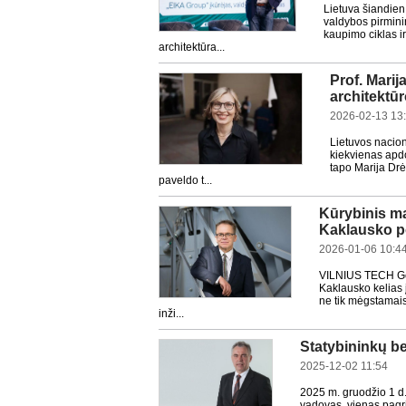
Lietuva šiandien
valdybos pirmini
kaupimo ciklas i
architektūra...
Prof. Mari
architektūr
2026-02-13 13
Lietuvos nacion
kiekvienas apdo
tapo Marija Drėm
paveldo t...
Kūrybinis mą
Kaklausko po
2026-01-06 10:4
VILNIUS TECH Gelž
Kaklausko kelias 
ne tik mėgstamai
inži...
Statybininkų b
2025-12-02 11:54
2025 m. gruodžio 1 d
vadovas, vienas pagri