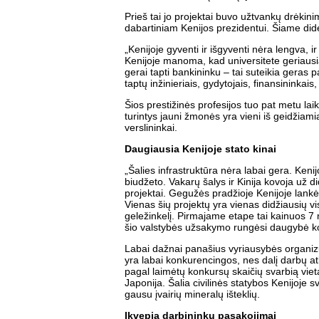
Prieš tai jo projektai buvo užtvankų drėkin
dabartiniam Kenijos prezidentui. Šiame di
„Kenijoje gyventi ir išgyventi nėra lengva, ir
Kenijoje manoma, kad universitete geriausia
gerai tapti bankininku – tai suteikia geras
taptų inžinieriais, gydytojais, finansininkais
Šios prestižinės profesijos tuo pat metu lai
turintys jauni žmonės yra vieni iš geidžiami
verslininkai.
Daugiausia Kenijoje stato kinai
„Šalies infrastruktūra nėra labai gera. Kenijo
biudžeto. Vakarų šalys ir Kinija kovoja už di
projektai. Gegužės pradžioje Kenijoje lankės
Vienas šių projektų yra vienas didžiausių vis
geležinkelį. Pirmajame etape tai kainuos 7 m
šio valstybės užsakymo rungėsi daugybė ko
Labai dažnai panašius vyriausybės organizuo
yra labai konkurencingos, nes dalį darbų atli
pagal laimėtų konkursų skaičių svarbią vietą 
Japonija. Šalia civilinės statybos Kenijoje
gausu įvairių mineralų išteklių.
Įkvepia darbininkų pasakojimai