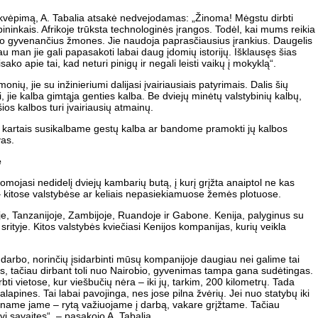
į įkvėpimą, A. Tabalia atsakė nedvejodamas: „Žinoma! Mėgstu dirbti
ninkais. Afrikoje trūksta technologinės įrangos. Todėl, kai mums reikia
kelio gyvenančius žmones. Jie naudoja paprasčiausius įrankius. Daugelis
 man jie gali papasakoti labai daug įdomių istorijų. Išklausęs šias
sako apie tai, kad neturi pinigų ir negali leisti vaikų į mokyklą“.
ių, jie su inžinieriumi dalijasi įvairiausiais patyrimais. Dalis šių
 jie kalba gimtąja genties kalba. Be dviejų minėtų valstybinių kalbų,
os kalbos turi įvairiausių atmainų.
, o kartais susikalbame gestų kalba ar bandome pramokti jų kalbos
vas.
e
mojasi nedidelį dviejų kambarių butą, į kurį grįžta anaiptol ne kas
 – kitose valstybėse ar keliais nepasiekiamuose žemės plotuose.
je, Tanzanijoje, Zambijoje, Ruandoje ir Gabone. Kenija, palyginus su
srityje. Kitos valstybės kviečiasi Kenijos kompanijas, kurių veikla
darbo, norinčių įsidarbinti mūsų kompanijoje daugiau nei galime tai
s, tačiau dirbant toli nuo Nairobio, gyvenimas tampa gana sudėtingas.
i vietose, kur viešbučių nėra – iki jų, tarkim, 200 kilometrų. Tada
apines. Tai labai pavojinga, nes jose pilna žvėrių. Jei nuo statybų iki
vename jame – rytą važiuojame į darbą, vakare grįžtame. Tačiau
i savaites“, – pasakojo A. Tabalia.