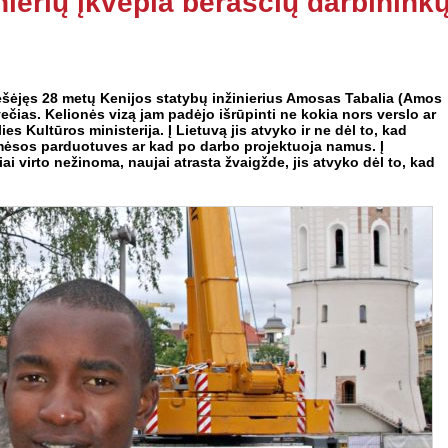
nierių įkvepia beraščių darbinink
ešėjęs 28 metų Kenijos statybų inžinierius Amosas Tabalia (Amos
ečias. Kelionės vizą jam padėjo išrūpinti ne kokia nors verslo ar
s Kultūros ministerija. Į Lietuvą jis atvyko ir ne dėl to, kad
is mėsos parduotuves ar kad po darbo projektuoja namus. Į
iai virto nežinoma, naujai atrasta žvaigžde, jis atvyko dėl to, kad