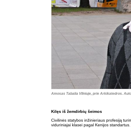
Amosas Tabalia VIlniuje, prie Arkikatedros. Auto
Kilęs iš žemdirbių šeimos
Civilinės statybos inžinieriaus profesiją tur
viduriniajai klasei pagal Kenijos standartus.