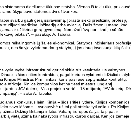
imo sistemoms dideliuose ūkiuose statyba. Vienas iš tokių ūkių priklausė
deliame ūkyje buvo statomos dvi užtvankos.
 labai svarbu gauti gerą išsilavinimą. Įprasta siekti prestižinių profesijų.
 studijuoti mediciną, inžineriją arba aviaciją. Dalis žmonių mano, kad
 pajamas ir užtikrina gerą gyvenimą. Nemažai tėvų nori, kad jų sūnūs
, lėktuvų pilotais“, – pasakojo A. Tabalia.
komos reikalingomis jų šalies ekonomikai. Statybos inžinieriaus profesij
ausių, nes šalyje vykdoma daug statybų, į jas daug investuoja kitų šalių
s vyriausybė infrastruktūrai gerinti skiria tris ketvirtadalius valstybės
džiausius šios srities kontraktus, pagal kuriuos vykdomi didžiuliai statyb
i Kinijos Ministras Pirmininkas, kuris pasirašė septyniolika kontraktų.
oje Afrikoje. Kinijos kompanijos ketina tiesti miestus jungiantį
ilijardus JAV dolerių. Viso projekto vertė – 15 milijardų JAV dolerių. Dė
mpanijų“, – sakė A. Tabalia.
jamus konkursus laimi Kinija – šios srities lyderė. Kinijos kompanijos
eka savo lėšomis – vyriausybė už tai gali atsiskaityti vėliau. Po Kinijos
užima Didžioji Britanija ir kitos Vakarų Europos šalys, taip pat ir
 svarbią vietą užima kalnakasybos infrastruktūros darbai. Kenijos žemėje