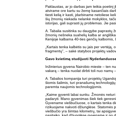
Paklaustas, ar jo darbas jam teikia poetin
atvirame ore kartu su žemę kasančiais darbi
tiesti kelią ir kasti, įdarbiname netoliese 
šių žmonių niekada nelankė mokyklos, tačiau
istorijas, gali suprasti jų problemas. Jie pasi
A. Tabalia susitinka su daugybe paprastų žmon
žmonių nešneka suahelių kalba ar angliškai,
Kenijoje kalbama 40-ties genčių kalbomis, ši
„Kartais tenka kalbėtis su jais per vertėją
fragmentų“, – sakė statybos projektų vado
Gavo kvietimą studijuoti Nyderlanduos
Inžinierius gyvena Nairobio mieste – ten nuo
vakarą – tenka nuolat dirbti toli nuo namų
A. Tabalios kompanija turi projektų Ugando
šiomis šalimis, turi pranašumą technologijų 
paremta naujomis technologijomis.
„Kaime gyventi labai sunku. Žmonės neturi 
padaryti. Mano gyvenimas šiek tiek geresni
Gyvename viešbučiuose, o kartais tenka dirbt
rizikuojame nakvoti džiunglėse. Statomės pal
viešbučio yra šimtas kilometrų, tai apsigy
pasitaiko, kad džiunglėse gyvename ir po dv