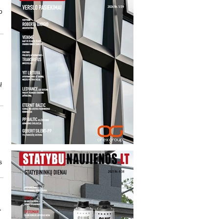
o
ų
s
“