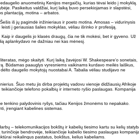
 nedaugelio anuometinių Kenijos mergaičių, kurias tėvai leido į mokyklą.
ybėje. Pasikeitus valdžiai, kurį laiką buvo persekiojamas ir slapstėsi,
os plantaciją, motina – arbatos.
 Šešis iš jų pagimdė inžinieriaus ir poeto motina. Amosas – vidurinysis
 leisti į geriausias šalies mokyklas, vėliau išrinko ir profesiją.
Kaip ir daugelis jo klasės draugų, čia ne tik mokėsi, bet ir gyveno. Už
alią aplankydavo ne dažniau nei kas mėnesį.
literatas, mėgo skaityti. Kurį laiką žavėjosi W. Shakespeare‘o sonetais,
nrą. Būdamas paauglys vyresniems vaikinams kurdavo meilės laiškus,
dėlto daugelio mokytojų nuostabai A. Tabalia vėliau studijavo ne
žinierius. Šiuo metu jis dirba projektų vadovu vienoje didžiausių Afrikoje
teikiančioje telefono pokalbių ir interneto ryšio paslaugas. Kompanija
oje tenkino palydovinis ryšys, tačiau Kenijos žmonėms to nepakako.
i, įrengiant kabelines sistemas.
arbų – telekomunikacijos bokštų ir kabelių tiesimo kartu su kelių statyb
 turinčioje bendrovėje, teikiančioje kabelio tiesimo paslaugas kompanija
ruktūrai reikalingus pastatus, bokštus, kelius kabeliams.