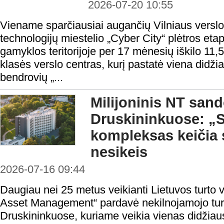
2026-07-20 10:55
Viename sparčiausiai augančių Vilniaus verslo
technologijų miestelio „Cyber City“ plėtros et
gamyklos teritorijoje per 17 mėnesių iškilo 11,
klasės verslo centras, kurį pastatė viena didži
bendrovių „...
Milijoninis NT sand
Druskininkuose: „S
kompleksas keičia s
nesikeis
2026-07-16 09:44
Daugiau nei 25 metus veikianti Lietuvos turt
Asset Management“ pardavė nekilnojamojo tu
Druskininkuose, kuriame veikia vienas didžiau