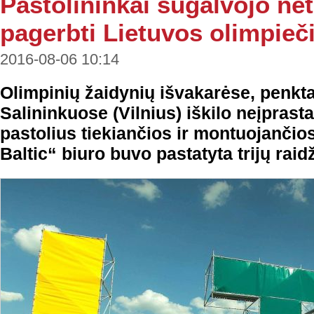
Pastolininkai sugalvojo net
pagerbti Lietuvos olimpieč
2016-08-06 10:14
Olimpinių žaidynių išvakarėse, penkta
Salininkuose (Vilnius) iškilo neįprasta
pastolius tiekiančios ir montuojanči
Baltic“ biuro buvo pastatyta trijų raid