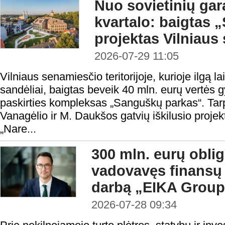
Nuo sovietinių gar
kvartalo: baigtas
projektas Vilniaus
2026-07-29 11:05
Vilniaus senamiesčio teritorijoje, kurioje ilgą la
sandėliai, baigtas beveik 40 mln. eurų vertės
paskirties kompleksas „Sanguškų parkas“. Tar
Vanagėlio ir M. Daukšos gatvių iškilusio proje
„Nare...
300 mln. eurų oblig
vadovavęs finansų
darbą „EIKA Group
2026-07-28 09:34