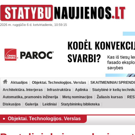
2026 m. rugpjūčio 6 d. ketvirtadienis, 10:59:15
Aktualijos
Objektai. Technologijos. Verslas
SKAITMENINIAI SPRENDI
Architektūra. Interjeras
Infrastruktūra
Aplinka
Statybinė ir kelių technik
Automatika, pramonės inžinerija
Metų nominacijos
Žaliasis kursas
RES
Diskusijos
Galerija
Leidiniai
Statybininkų biblioteka
Objektai. Technologijos. Verslas