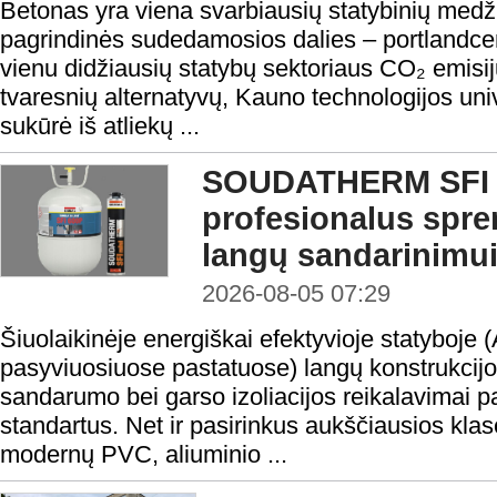
Betonas yra viena svarbiausių statybinių medži
pagrindinės sudedamosios dalies – portlandc
vienu didžiausių statybų sektoriaus CO₂ emisij
tvaresnių alternatyvų, Kauno technologijos uni
sukūrė iš atliekų ...
SOUDATHERM SFI 
profesionalus spr
langų sandarinimu
2026-08-05 07:29
Šiuolaikinėje energiškai efektyvioje statyboje 
pasyviuosiuose pastatuose) langų konstrukcijo
sandarumo bei garso izoliacijos reikalavimai 
standartus. Net ir pasirinkus aukščiausios klasė
modernų PVC, aliuminio ...