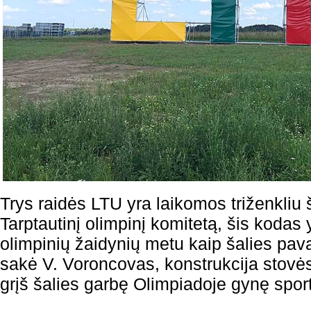
Trys raidės LTU yra laikomos triženkliu 
Tarptautinį olimpinį komitetą, šis koda
olimpinių žaidynių metu kaip šalies pa
sakė V. Voroncovas, konstrukcija stovės i
grįš šalies garbę Olimpiadoje gynę sport