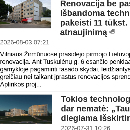
Renovacija be pas
išbandoma technol
pakeisti 11 tūkst
atnaujinimą
2026-08-03 07:21
Vilniaus Žirmūnuose prasidėjo pirmojo Lietuvo
renovacija. Ant Tuskulėnų g. 6 esančio penki
gamykloje pagaminti fasado skydai, leidžiantys 
greičiau nei taikant įprastus renovacijos spren
Aplinkos proj...
Tokios technologi
dar nematė: „Ta
diegiama išskirt
2026-07-31 10:26