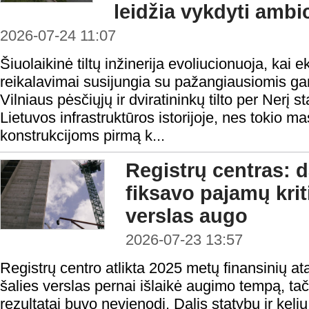
leidžia vykdyti amb
2026-07-24 11:07
Šiuolaikinė tiltų inžinerija evoliucionuoja, kai 
reikalavimai susijungia su pažangiausiomis g
Vilniaus pėsčiųjų ir dviratininkų tilto per Nerį 
Lietuvos infrastruktūros istorijoje, nes tokio m
konstrukcijoms pirmą k...
Registrų centras: d
fiksavo pajamų krit
verslas augo
2026-07-23 13:57
Registrų centro atlikta 2025 metų finansinių at
šalies verslas pernai išlaikė augimo tempą, tač
rezultatai buvo nevienodi. Dalis statybų ir keli