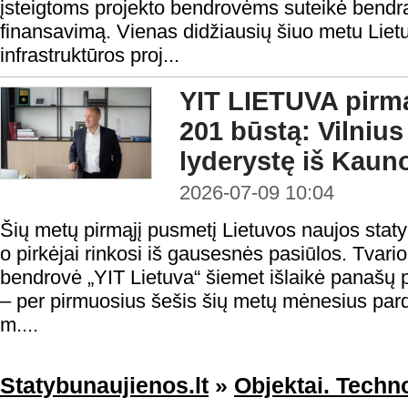
įsteigtoms projekto bendrovėms suteikė bendrą 
finansavimą. Vienas didžiausių šiuo metu Lie
infrastruktūros proj...
YIT LIETUVA pirmą
201 būstą: Vilniu
lyderystę iš Kaun
2026-07-09 10:04
Šių metų pirmąjį pusmetį Lietuvos naujos statyb
o pirkėjai rinkosi iš gausesnės pasiūlos. Tvario
bendrovė „YIT Lietuva“ šiemet išlaikė panašų
– per pirmuosius šešis šių metų mėnesius par
m....
Statybunaujienos.lt
»
Objektai. Techno