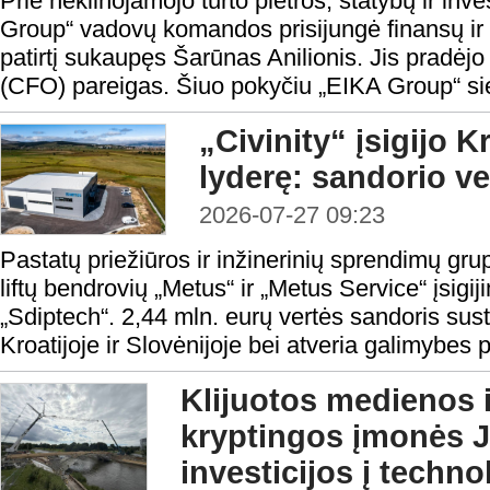
Prie nekilnojamojo turto plėtros, statybų ir in
Group“ vadovų komandos prisijungė finansų ir in
patirtį sukaupęs Šarūnas Anilionis. Jis pradėjo
(CFO) pareigas. Šiuo pokyčiu „EIKA Group“ sieki
„Civinity“ įsigijo Kr
lyderę: sandorio ve
2026-07-27 09:23
Pastatų priežiūros ir inžinerinių sprendimų grup
liftų bendrovių „Metus“ ir „Metus Service“ įsig
„Sdiptech“. 2,44 mln. eurų vertės sandoris sust
Kroatijoje ir Slovėnijoje bei atveria galimybes pl
Klijuotos medienos i
kryptingos įmonės
investicijos į techn