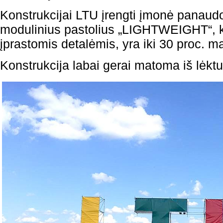
Konstrukcijai LTU įrengti įmonė panaud
modulinius pastolius „LIGHTWEIGHT“, ku
įprastomis detalėmis, yra iki 30 proc. m
Konstrukcija labai gerai matoma iš lėkt