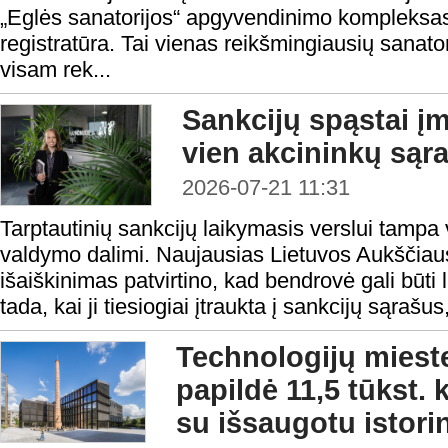
„Eglės sanatorijos“ apgyvendinimo kompleksas 
registratūra. Tai vienas reikšmingiausių sanato
visam rek...
Sankcijų spąstai į
vien akcininkų sąr
2026-07-21 11:31
Tarptautinių sankcijų laikymasis verslui tampa 
valdymo dalimi. Naujausias Lietuvos Aukščiau
išaiškinimas patvirtino, kad bendrovė gali būti
tada, kai ji tiesiogiai įtraukta į sankcijų sąrašus, 
Technologijų mieste
papildė 11,5 tūkst. 
su išsaugotu istori