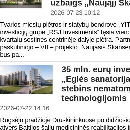
užbaigs „Naująjį S
2026-07-23 10:12
Tvarios miestų plėtros ir statybų bendrovė „YIT
investicijų grupe „RSJ Investments“ tęsia vie
kvartalų sostinės centrinėje dalyje plėtrą. Partn
paskutiniojo – VII – projekto „Naujasis Skans
bus pa...
35 mln. eurų inve
„Eglės sanatorij
stebins nemato
technologijomis
2026-07-22 14:16
Rugsėjo pradžioje Druskininkuose po didžiosio
atvers Baltijos šalių medicininės reabilitacijos