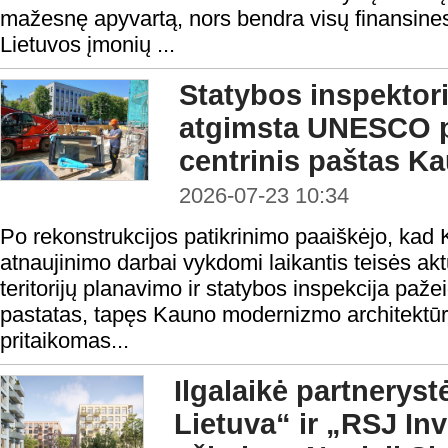
mažesnę apyvartą, nors bendra visų finansines
Lietuvos įmonių ...
Statybos inspektoria
atgimsta UNESCO p
centrinis paštas K
2026-07-23 10:34
Po rekonstrukcijos patikrinimo paaiškėjo, kad
atnaujinimo darbai vykdomi laikantis teisės ak
teritorijų planavimo ir statybos inspekcija paže
pastatas, tapęs Kauno modernizmo architektūr
pritaikomas...
Ilgalaikė partnerystė
Lietuva“ ir „RSJ In