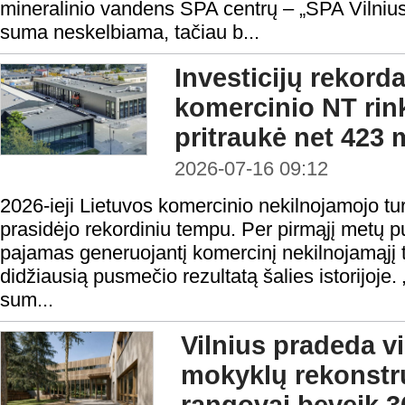
mineralinio vandens SPA centrų – „SPA Vilnius
suma neskelbiama, tačiau b...
Investicijų rekord
komercinio NT rin
pritraukė net 423 
2026-07-16 09:12
2026-ieji Lietuvos komercinio nekilnojamojo turt
prasidėjo rekordiniu tempu. Per pirmąjį metų p
pajamas generuojantį komercinį nekilnojamąjį 
didžiausią pusmečio rezultatą šalies istorijoj
sum...
Vilnius pradeda v
mokyklų rekonstru