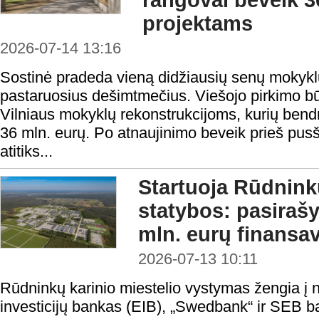
rangovai beveik 3
projektams
2026-07-14 13:16
Sostinė pradeda vieną didžiausių senų mokyk
pastaruosius dešimtmečius. Viešojo pirkimo būd
Vilniaus mokyklų rekonstrukcijoms, kurių bendr
36 mln. eurų. Po atnaujinimo beveik prieš pusši
atitiks...
Startuoja Rūdninkų
statybos: pasiraš
mln. eurų finansa
2026-07-13 10:11
Rūdninkų karinio miestelio vystymas žengia į 
investicijų bankas (EIB), „Swedbank“ ir SEB 