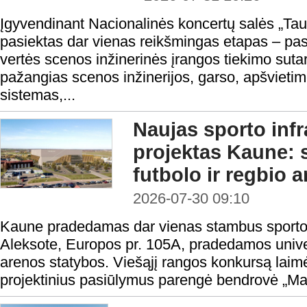
Įgyvendinant Nacionalinės koncertų salės „Taut
pasiektas dar vienas reikšmingas etapas – pas
vertės scenos inžinerinės įrangos tiekimo sutar
pažangias scenos inžinerijos, garso, apšvietim
sistemas,...
Naujas sporto infr
projektas Kaune:
futbolo ir regbio 
2026-07-30 09:10
Kaune pradedamas dar vienas stambus sporto i
Aleksote, Europos pr. 105A, pradedamos univers
arenos statybos. Viešąjį rangos konkursą laimė
projektinius pasiūlymus parengė bendrovė „Ma