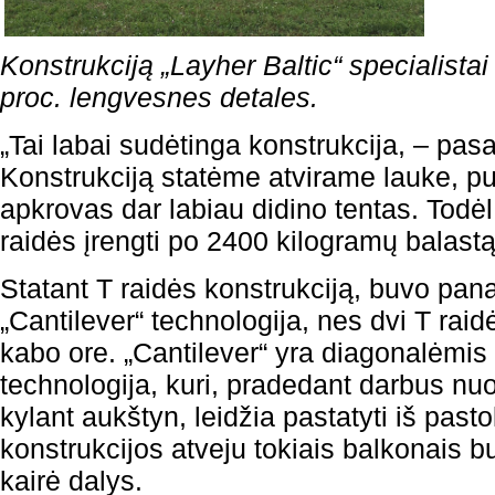
Konstrukciją „Layher Baltic“ specialist
proc. lengvesnes detales.
„Tai labai sudėtinga konstrukcija, – pa
Konstrukciją statėme atvirame lauke, puč
apkrovas dar labiau didino tentas. Todėl
raidės įrengti po 2400 kilogramų balastą
Statant T raidės konstrukciją, buvo pan
„Cantilever“ technologija, nes dvi T raid
kabo ore. „Cantilever“ yra diagonalėmis 
technologija, kuri, pradedant darbus nu
kylant aukštyn, leidžia pastatyti iš past
konstrukcijos atveju tokiais balkonais b
kairė dalys.