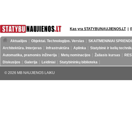
Kas yra STATYBUNAUJIENOS.LT
|
Aktualijos
Objektai. Technologijos. Verslas
SKAITMENINIAI SPRENDI
Architektūra. Interjeras
Infrastruktūra
Aplinka
Statybinė ir kelių technik
Automatika, pramonės inžinerija
Metų nominacijos
Žaliasis kursas
RES
Diskusijos
Galerija
Leidiniai
Statybininkų biblioteka
© 2026 MB NAUJIENOS LAIKU