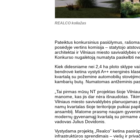
REALCO koliažas
Pateiktus konkursinius pasiūlymus, rašom
posėdyje vertins komisija – statytojo atstova
architektai ir Vilniaus miesto savivaldybės 
Konkurso nugalėtoją numatyta paskelbti ne 
Kiek didesniame nei 2,4 ha ploto sklype vai
bendrovė ketina vystyti A++ energinės kl
kvartalą su požemine automobilių stovėjimo 
kambarių butų. Numatomas antžeminis pasta
„Tai pirmas mūsų NT projektas šioje Vilniau
manome, kas jis dar nėra išnaudotas. Tikime
Vilniaus miesto savivaldybės planuojamas p
namų kvartalas šioje teritorijoje puikiai pa
ansamblį. Matome prasmę naujam gyvenimui pr
modernų gyvenamąjį kvartalą su pirmame a
vadovas Julius Dovidonis.
Vystydama projektą „Realco“ ketina pasirūpint
infrastruktūros sprendimais – viešų ir privač