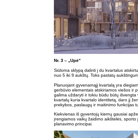
Nr. 3 – „Upė“
Siūloma sklypą dalinti į du kvartalus atskir
nuo 5 iki 9 aukštų. Toks pastatų aukštingum
Planuojant gyvenamąjį kvartalą yra diegiami 
gerbūvio elementais atskiriamos viešos ir p
galima uždaryti ir tokiu būdu būtų išvengta v
kvartalų kuria kvartalo identitetą, daro jį ž
prekybos, paslaugų ir maitinimo funkcijas tu
Kiekvienas iš gyventojų kiemų gausiai apž
įrengiamos vaikų žaidimo aikštelės, sporto į
planavimo principai.