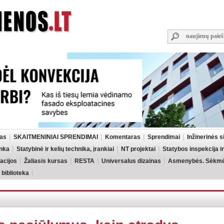
las
SKAITMENINIAI SPRENDIMAI
Komentaras
Sprendimai
Inžinerinės 
inka
Statybinė ir kelių technika, įrankiai
NT projektai
Statybos inspekcija 
acijos
Žaliasis kursas
RESTA
Universalus dizainas
Asmenybės. Sėkmės
 biblioteka