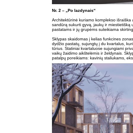
Nr. 2 – „Po lazdynais“
Architektūrinė kuriamo komplekso išraiška a
sandūrą sukurti gyvą, jaukų ir miestietišką 
pastatams ir jų grupėms suteikiama skirtinga
Sklypas skaidomas į kelias funkcines zonas.
dydžio pastatų, sujungtų į du kvartalus, ku
tūrius. Statiniai kvartaluose sujungiami priv
vaikų žaidimo aikštelėmis ir želdynais. Sk
patalpų poreikiams: kavinių staliukams, eks