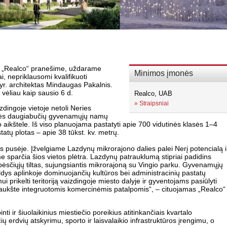
a „Realco“ pranešime, uždarame
Minimos įmonės
i, nepriklausomi kvalifikuoti
vyr. architektas Mindaugas Pakalnis.
vėliau kaip sausio 6 d.
Realco, UAB
»
Straipsniai
zdingoje vietoje netoli Neries
asės daugiabučių gyvenamųjų namų
aikštele. Iš viso planuojama pastatyti apie 700 vidutinės klasės 1–4
tų plotas – apie 38 tūkst. kv. metrų.
s pusėje. Įžvelgiame Lazdynų mikrorajono dalies palei Nerį potencialą i
 sparčia šios vietos plėtra. Lazdynų patrauklumą stipriai padidins
ėsčiųjų tiltas, sujungsiantis mikrorajoną su Vingio parku. Gyvenamųjų
pildys aplinkoje dominuojančių kultūros bei administracinių pastatų
ikelti teritoriją vaizdingoje miesto dalyje ir gyventojams pasiūlyti
ukšte integruotomis komercinėmis patalpomis“, – cituojamas „Realco“
i ir šiuolaikinius miestiečio poreikius atitinkančiais kvartalo
ių erdvių atskyrimu, sporto ir laisvalaikio infrastruktūros įrengimu, o