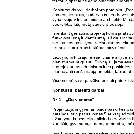
teritoriją apželdinti daugiamečiais augalais.
Konkurso dalyvių darbai yra patalpinti „Rea
asmenų komisija, sudaryta iš bendrovės ats
vyriausiojo Vilniaus miesto architekto Minda
paskelbtas kitų metų sausio pradžioje.
Išrenkant geriausią projektą komisija atsižv
funkcionalumą ir vientisumą, aiškią architek
vertinamas pasiūlymo racionalumas, ekonom
urbanistikos ir architektūros taisyklėms.
Lazdynų mikrorajone esančiame sklype šiuo
planuojama nugriauti. Sklypą su jame esančia
suprojektuotas administracinės paskirties s
planuojanti ruošti naują projektą, labiau atit
Visuomenė savo pasiūlymus gali pateikti iki 
Konkursui pateikti darbai
Nr. 1 – „Du viename“
Projektuojami gyvenamosios paskirties pas
patalpos, taip pat siūlomas 5 aukštų admini
užstatymo koncepcija aplink du erdvius vid
7 aukštų gyvenamųjų namų perimetru, tačiau 
Svarbus akcentas tenka ištisiniams balkonam