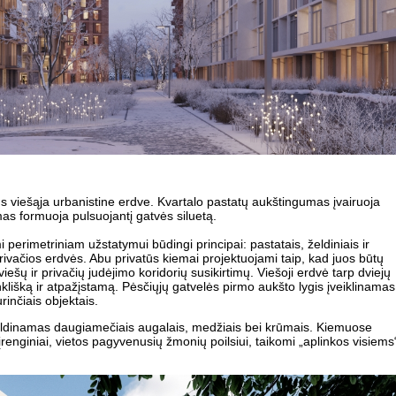
tus viešąja urbanistine erdve. Kvartalo pastatų aukštingumas įvairuoja
as formuoja pulsuojantį gatvės siluetą.
perimetriniam užstatymui būdingi principai: pastatais, želdiniais ir
rivačios erdvės. Abu privatūs kiemai projektuojami taip, kad juos būtų
iešų ir privačių judėjimo koridorių susikirtimų. Viešoji erdvė tarp dviejų
enklišką ir atpažįstamą. Pėsčiųjų gatvelės pirmo aukšto lygis įveiklinamas
rinčiais objektais.
eldinamas daugiamečiais augalais, medžiais bei krūmais. Kiemuose
renginiai, vietos pagyvenusių žmonių poilsiui, taikomi „aplinkos visiems