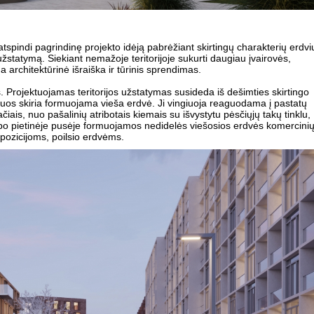
tspindi pagrindinę projekto idėją pabrėžiant skirtingų charakterių erdvi
užstatymą. Siekiant nemažoje teritorijoje sukurti daugiau įvairovės,
 architektūrinė išraiška ir tūrinis sprendimas.
 Projektuojamas teritorijos užstatymas susideda iš dešimties skirtingo
riuos skiria formuojama vieša erdvė. Ji vingiuoja reaguodama į pastatų
ačiais, nuo pašalinių atribotais kiemais su išvystytu pėsčiųjų takų tinklu,
lypo pietinėje pusėje formuojamos nedidelės viešosios erdvės komercini
pozicijoms, poilsio erdvėms.