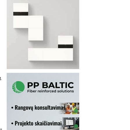
t
.
u
su