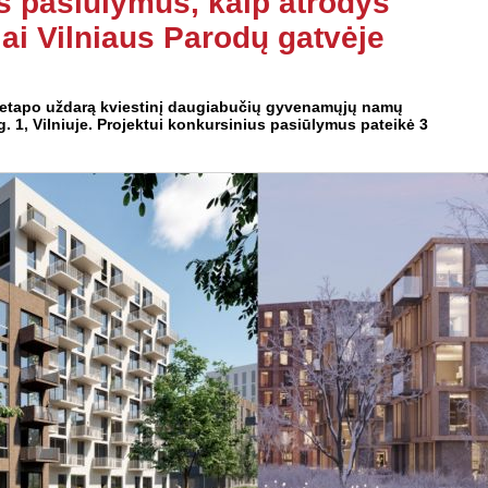
s pasiūlymus, kaip atrodys
i Vilniaus Parodų gatvėje
 etapo uždarą kviestinį daugiabučių gyvenamųjų namų
. 1, Vilniuje. Projektui konkursinius pasiūlymus pateikė 3