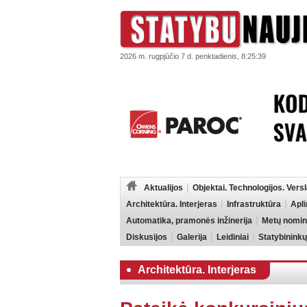
2026 m. rugpjūčio 7 d. penktadienis, 8:25:39
Aktualijos
Objektai. Technologijos. Vers
Architektūra. Interjeras
Infrastruktūra
Apl
Automatika, pramonės inžinerija
Metų nomin
Diskusijos
Galerija
Leidiniai
Statybininkų
Architektūra. Interjeras