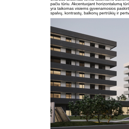
pačiu tūriu. Akcentuojant horizontalumą tū
yra taikomas visiems gyvenamosios paskirt
spalvų, kontrastų, balkonų pertrūkių ir pert