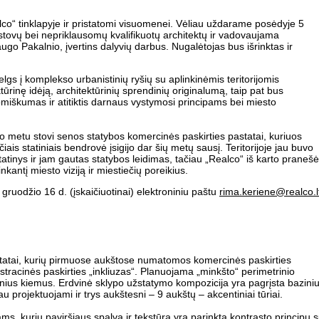
lco“ tinklapyje ir pristatomi visuomenei. Vėliau uždarame posėdyje 5
tovų bei nepriklausomų kvalifikuotų architektų ir vadovaujama
ugo Pakalnio, įvertins dalyvių darbus. Nugalėtojas bus išrinktas ir
elgs į komplekso urbanistinių ryšių su aplinkinėmis teritorijomis
tūrinę idėją, architektūrinių sprendinių originalumą, taip pat bus
iškumas ir atitiktis darnaus vystymosi principams bei miesto
 metu stovi senos statybos komercinės paskirties pastatai, kuriuos
is statiniais bendrovė įsigijo dar šių metų sausį. Teritorijoje jau buvo
tatinys ir jam gautas statybos leidimas, tačiau „Realco“ iš karto pranešė
inkantį miesto viziją ir miestiečių poreikius.
gruodžio 16 d. (įskaičiuotinai) elektroniniu paštu
rima.keriene@realco.l
tatai, kurių pirmuose aukštose numatomos komercinės paskirties
stracinės paskirties „inkliuzas“. Planuojama „minkšto“ perimetrinio
inius kiemus. Erdvinė sklypo užstatymo kompozicija yra pagrįsta bazini
projektuojami ir trys aukštesni – 9 aukštų – akcentiniai tūriai.
s, kurių paviršiaus spalva ir tekstūra yra parinkta kontrasto principu 