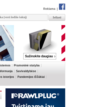
Reklama
|
sistemos
Pramoninė statyba
informuoja
Savivaldybėse
 istorijos
Pandemijos iššūkiai