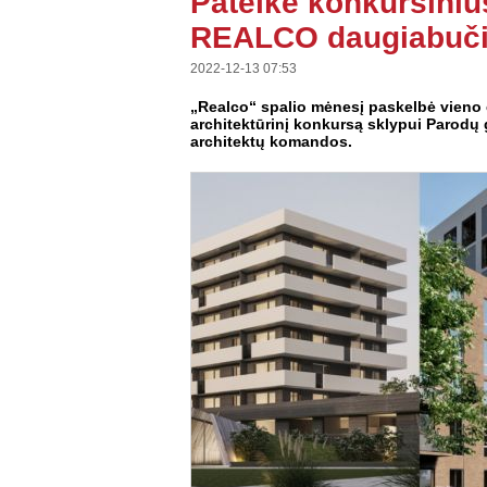
Pateikė konkursiniu
REALCO daugiabučia
2022-12-13 07:53
„Realco“ spalio mėnesį paskelbė vieno
architektūrinį konkursą sklypui Parodų g
architektų komandos.