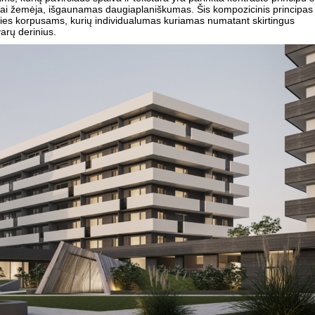
riai žemėja, išgaunamas daugiaplaniškumas. Šis kompozicinis principas
ies korpusams, kurių individualumas kuriamas numatant skirtingus
varų derinius.