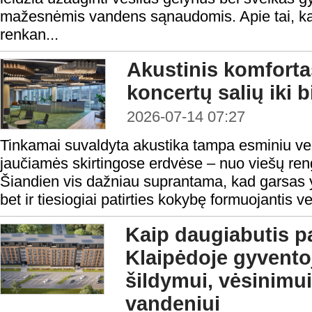
mažesnėmis vandens sąnaudomis. Apie tai, kaip
renkan...
Akustinis komforta
koncertų salių iki 
2026-07-14 07:27
Tinkamai suvaldyta akustika tampa esminiu vei
jaučiamės skirtingose erdvėse – nuo viešų reng
Šiandien vis dažniau suprantama, kad garsas y
bet ir tiesiogiai patirties kokybę formuojantis v
Kaip daugiabutis p
Klaipėdoje gyvento
šildymui, vėsinimui
vandeniui