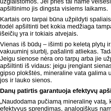
užglaistomos. Jei prieš tai name veisėsi
apšiltinimo jis dingsta visiems laikams.
Kartais oro tarpai būna užpildyti spaliais
todėl apšiltinti bet kokia medžiaga tam
išeičių yra ir tokiais atvejais.
Vienas iš būdų – išimti po keletą plytų i
vakuuminį siurblį, pašalinti atliekas. Ta
Jeigu sienose nėra oro tarpų arba jie už
apšiltinti iš vidaus: jeigu įrengiant si
gipso plokštės, mineraline vata galima u
jos ir lauko sienos.
Danų patirtis garantuoja efektyvų apš
„Naudodama pučiamą mineralinę vatą, k
efektyvus sprendimas, analogiškus nam