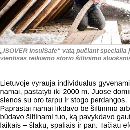
„ISOVER InsulSafe“ vatą pučiant specialia
vientisas reikiamo storio šiltinimo sluoksn
Lietuvoje vyrauja individualūs gyvenami
namai, pastatyti iki 2000 m. Juose dom
sienos su oro tarpu ir stogo perdangos.
Paprastai namai likdavo be šiltinimo ar
būdavo šiltinami tuo, ką pavykdavo gauti
laikais – šlaku, spaliais ir pan. Tačiau