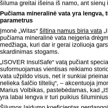
šiluma greitai išeina iš namo, ant sienų i
Pučiama mineralinė vata yra lengva, t
parametrus
Įmonė „Witas“
šiltina namus biria vata
„I
pučiama mineralinė vata neįgeria drėgm
medžiaga, kuri dar ir gerai izoliuoja ga
skardinimas stogams.
„ISOVER InsulSafe“ vatą pučiant special
suformuojamas vientisas reikiamo storio
vata užpildo visus, net ir sunkiai priein
nelieka šalčio tiltelių“, – akcentuoja įmo
Marius Volbikas, pastebėdamas, kad „I
yra labai lengva ir turi puikius šilumini
Šilumos laidumo koeficientas perdangoje