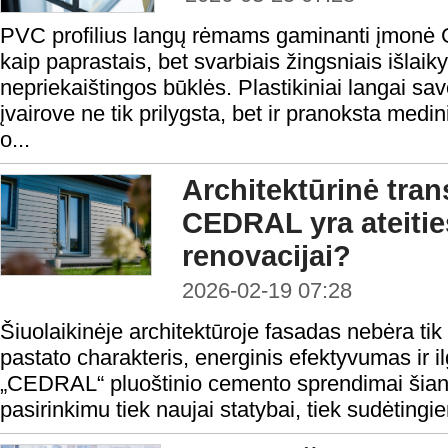
PVC profilius langų rėmams gaminanti įmonė 
kaip paprastais, bet svarbiais žingsniais išlaiky
nepriekaištingos būklės. Plastikiniai langai sa
įvairove ne tik prilygsta, bet ir pranoksta medin
o...
Architektūrinė tran
CEDRAL yra ateitie
renovacijai?
2026-02-19 07:28
Šiuolaikinėje architektūroje fasadas nebėra tik 
pastato charakteris, energinis efektyvumas ir ilg
„CEDRAL“ pluoštinio cemento sprendimai šian
pasirinkimu tiek naujai statybai, tiek sudėting