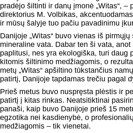
pradėjo šiltinti ir danų įmonė „Witas“, 
direktorius M. Volbikas, akcentuodamas
ir mūsų šalyje tuo pačiu pavadinimu įku
Danijoje „Witas“ buvo vienas iš pirmųjų 
mineraline vata. Dabar ten ši vata, anot 
paplitusi, nes yra ekologiška, turi daug
kitomis šiltinimo medžiagomis, o rezulta
metų „Witas“ apšiltino tūkstančius namų
patirtį, Danijoje tapdamas trečiu pagal dy
Prieš metus buvo nuspręsta plėstis ir p
patirtį į kitas rinkas. Neatsitiktinai pasir
panaši, kaip buvo Danijoje prieš 15 met
egzotika nei kasdienybė, o profesionalių
medžiagomis – tik vienetai.