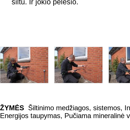
šiltu. Ir jokio pelėsio.
ŽYMĖS
Šiltinimo medžiagos, sistemos
,
I
Energijos taupymas
,
Pučiama mineralinė v