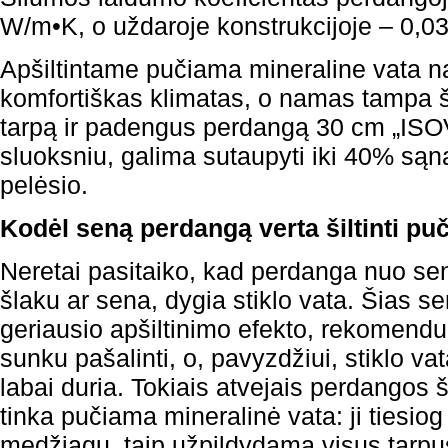
W/m•K, o uždaroje konstrukcijoje – 0,
Apšiltintame pučiama mineraline vata 
komfortiškas klimatas, o namas tampa ši
tarpą ir padengus perdangą 30 cm „ISO
sluoksniu, galima sutaupyti iki 40% sąna
pelėsio.
Kodėl seną perdangą verta šiltinti pu
Neretai pasitaiko, kad perdanga nuo sen
šlaku ar sena, dygia stiklo vata. Šias s
geriausio apšiltinimo efekto, rekomenduo
sunku pašalinti, o, pavyzdžiui, stiklo vata
labai duria. Tokiais atvejais perdangos ši
tinka pučiama mineralinė vata: ji tiesi
medžiagų, taip užpildydama visus tarpu