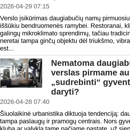
2026-04-29 07:15
Verslo įsikūrimas daugiabučių namų pirmuosi
iššūkiu bendruomenės ramybei. Restoranai, klin
galingų mikroklimato sprendimų, tačiau tradicini
neretai tampa ginčų objektu dėl triukšmo, vibra
est...
Nematoma daugiabu
verslas pirmame auk
„sudrebinti“ gyvent
daryti?
2026-04-28 07:40
Šiuolaikinė urbanistika diktuoja tendenciją: da
tampa paslaugų ir pramogų centrais. Nors gyve
klubą ar valyklą tame pačiame pastate, už sien