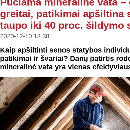
Pučiama mineralinė vata – e
greitai, patikimai apšiltin
taupo iki 40 proc. šildym
2020-12-10 13:38
Kaip apšiltinti senos statybos individ
patikimai ir švariai? Danų patirtis ro
mineralinė vata yra vienas efektyviau