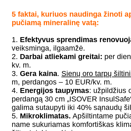
5 faktai, kuriuos naudinga žinoti a
pučiamą mineralinę vatą:
1.
Efektyvus sprendimas renovuoj
veiksminga, ilgaamžė.
2.
Darbai atliekami greitai:
per dien
kv. m.
3.
Gera kaina
.
Sienų oro tarpų šilti
m, perdangos – 10 EUR/kv. m.
4.
Energijos taupymas
: užpildžius 
perdangą 30 cm „ISOVER InsulSafe“
galima sutaupyti iki 40% sąnaudų ši
5.
Mikroklimatas.
Apšiltintame puči
name sukuriamas komfortiškas klim