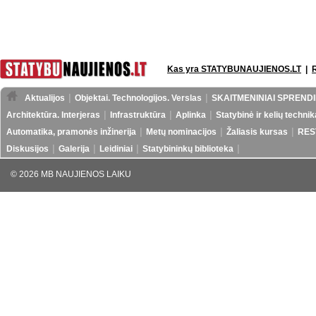
Kas yra STATYBUNAUJIENOS.LT
|
Aktualijos
Objektai. Technologijos. Verslas
SKAITMENINIAI SPRENDI
Architektūra. Interjeras
Infrastruktūra
Aplinka
Statybinė ir kelių technik
Automatika, pramonės inžinerija
Metų nominacijos
Žaliasis kursas
RES
Diskusijos
Galerija
Leidiniai
Statybininkų biblioteka
© 2026 MB NAUJIENOS LAIKU