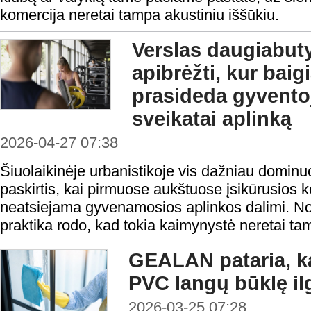
komercija neretai tampa akustiniu iššūkiu.
Verslas daugiabuty
apibrėžti, kur baigi
prasideda gyventoj
sveikatai aplinką
2026-04-27 07:38
Šiuolaikinėje urbanistikoje vis dažniau domin
paskirtis, kai pirmuose aukštuose įsikūrusios
neatsiejama gyvenamosios aplinkos dalimi. Nor
praktika rodo, kad tokia kaimynystė neretai ta
GEALAN pataria, kai
PVC langų būklę i
2026-03-25 07:28