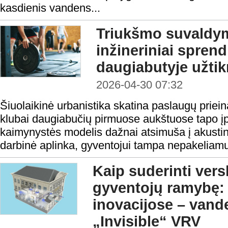
kasdienis vandens...
Triukšmo suvaldym
inžineriniai spren
daugiabutyje užtikr
2026-04-30 07:32
Šiuolaikinė urbanistika skatina paslaugų priei
klubai daugiabučių pirmuose aukštuose tapo įpr
kaimynystės modelis dažnai atsimuša į akustinę
darbinė aplinka, gyventojui tampa nepakeliamu
Kaip suderinti vers
gyventojų ramybę: 
inovacijose – vand
„Invisible“ VRV