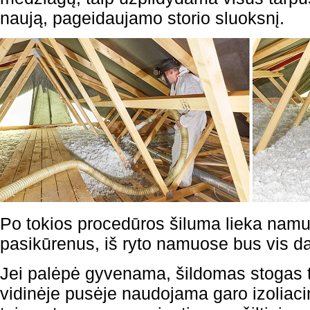
naują, pageidaujamo storio sluoksnį.
Po tokios procedūros šiluma lieka nam
pasikūrenus, iš ryto namuose bus vis dar
Jei palėpė gyvenama, šildomas stogas t
vidinėje pusėje naudojama garo izoliacin