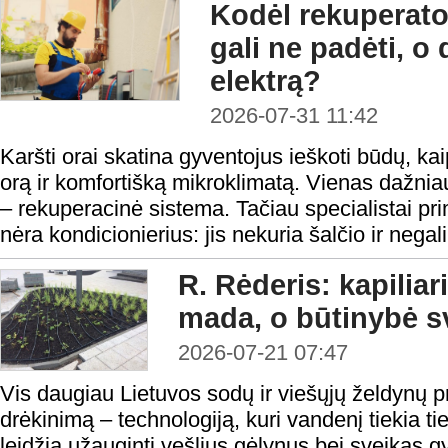
Kodėl rekuperato
gali ne padėti, o 
elektrą?
2026-07-31 11:42
Karšti orai skatina gyventojus ieškoti būdų, ka
orą ir komfortišką mikroklimatą. Vienas dažni
– rekuperacinė sistema. Tačiau specialistai pr
nėra kondicionierius: jis nekuria šalčio ir negal
R. Rėderis: kapiliar
mada, o būtinybė s
2026-07-21 07:47
Vis daugiau Lietuvos sodų ir viešųjų želdynų pri
drėkinimą – technologiją, kuri vandenį tiekia ti
leidžia užauginti vešlius gėlynus bei sveikas 