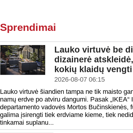
Sprendimai
Lauko virtuvė be di
dizainerė atskleidė,
kokių klaidų vengti
2026-08-07 06:15
Lauko virtuvė šiandien tampa ne tik maisto gami
namų erdve po atviru dangumi. Pasak „IKEA“ In
departamento vadovės Mortos Bučinskienės, fu
galima įsirengti tiek erdviame kieme, tiek nedi
tinkamai suplanu...