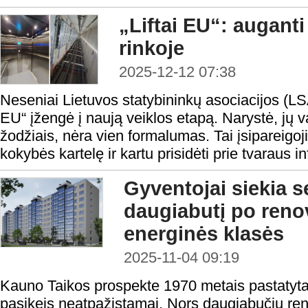
„Liftai EU“: auganti
rinkoje
2025-12-12 07:38
Neseniai Lietuvos statybininkų asociacijos (LSA
EU“ įžengė į naują veiklos etapą. Narystė, j
žodžiais, nėra vien formalumas. Tai įsipareigoji
kokybės kartelę ir kartu prisidėti prie tvaraus in
Gyventojai siekia 
daugiabutį po renov
energinės klasės
2025-11-04 09:19
Kauno Taikos prospekte 1970 metais pastatyta
pasikeis neatpažįstamai. Nors daugiabučių reno