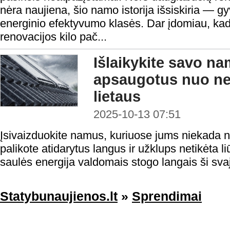
nėra naujiena, šio namo istorija išsiskiria — g
energinio efektyvumo klasės. Dar įdomiau, ka
renovacijos kilo pač...
Išlaikykite savo n
apsaugotus nuo net
lietaus
2025-10-13 07:51
Įsivaizduokite namus, kuriuose jums niekada n
palikote atidarytus langus ir užklups netikėta li
saulės energija valdomais stogo langais ši svaj
Statybunaujienos.lt
»
Sprendimai