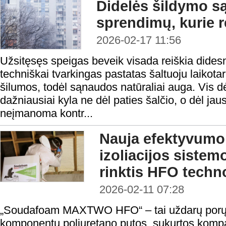
Didelės šildymo s
sprendimų, kurie re
2026-02-17 11:56
Užsitęsęs speigas beveik visada reiškia dides
techniškai tvarkingas pastatas šaltuoju laikota
šilumos, todėl sąnaudos natūraliai auga. Vis d
dažniausiai kyla ne dėl paties šalčio, o dėl jau
neįmanoma kontr...
Nauja efektyvumo
izoliacijos sistem
rinktis HFO techn
2026-02-11 07:28
„Soudafoam MAXTWO HFO“ – tai uždarų porų,
komponentų poliuretano putos, sukurtos komp