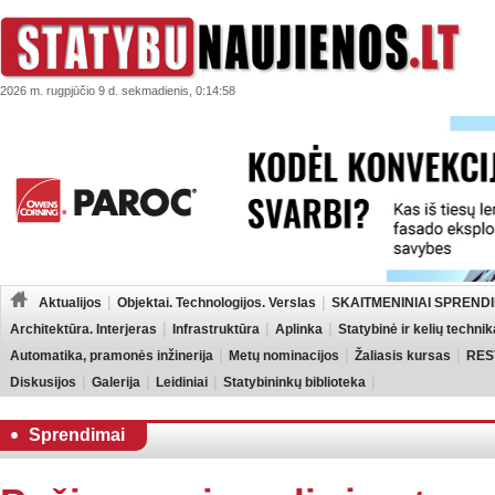
2026 m. rugpjūčio 9 d. sekmadienis, 0:14:58
Aktualijos
Objektai. Technologijos. Verslas
SKAITMENINIAI SPRENDI
Architektūra. Interjeras
Infrastruktūra
Aplinka
Statybinė ir kelių technik
Automatika, pramonės inžinerija
Metų nominacijos
Žaliasis kursas
RES
Diskusijos
Galerija
Leidiniai
Statybininkų biblioteka
Sprendimai