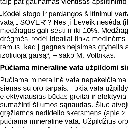
taip pat gaunamas vientisas apšiltinimo
„Kodėl stogo ir perdangos šiltinimui vert
vatą „ISOVER“? Nes ji beveik nesėda (ik
medžiagos gali sėsti ir iki 10%. Medžiag
drėgmės, todėl idealiai tinka medinėms 
ramūs, kad į gegnes neįsimes grybelis ar
izoliuoja garsą“, – sako M. Volbikas.
Pučiama mineraline vata užpildomi si
Pučiama mineralinė vata nepakeičiama 
sienas su oro tarpais. Tokia vata užpild
efektyviausias būdas greitai ir efektyviai
sumažinti šilumos sąnaudas. Šiuo atvej
gręžiamos nedidelio skersmens (apie 2 
pučiama mineralinė vata. Užpildžius oro