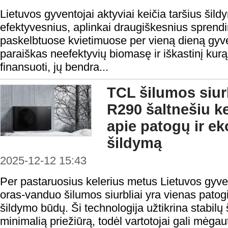
Lietuvos gyventojai aktyviai keičia taršius šild
efektyvesnius, aplinkai draugiškesnius sprend
paskelbtuose kvietimuose per vieną dieną gyve
paraiškas neefektyvių biomasę ir iškastinį kurą
finansuoti, jų bendra...
TCL šilumos siur
R290 šaltnešiu ke
apie patogų ir e
šildymą
2025-12-12 15:43
Per pastaruosius kelerius metus Lietuvos gyvento
oras-vanduo šilumos siurbliai yra vienas patog
šildymo būdų. Ši technologija užtikrina stabilų 
minimalią priežiūrą, todėl vartotojai gali mėgau