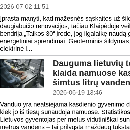
2026-07-02 11:51
Įprasta manyti, kad mažesnės sąskaitos už ši
daugiabučio renovacijos, tačiau Klaipėdoje veik
bendrija „Taikos 30“ įrodo, jog ilgalaikę naudą 
energetiniai sprendimai. Geoterminis šildymas,
elektrinė i...
Dauguma lietuvių t
klaida namuose ka
šimtus litrų vande
2026-06-19 13:46
Vanduo yra neatsiejama kasdienio gyvenimo dal
kiek jo iš tiesų sunaudoja namuose. Statistik
Lietuvos gyventojas per metus vidutiniškai su
metrus vandens – tai prilygsta maždaug tūksta