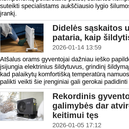
suteikti specialistams aukščiausio lygio šilumos
įrankį.
Didelės sąskaitos 
pataria, kaip šildyt
2026-01-14 13:59
Atšalus orams gyventojai dažniau ieško papild
įsijungia elektrinius šildytuvus, grindinį šildymą
kad palaikytų komfortišką temperatūrą namuose
palikti veikti šie įrenginiai gali gerokai padidint
Rekordinis gyvento
galimybės dar atvir
keitimui tęs
2026-01-05 17:12