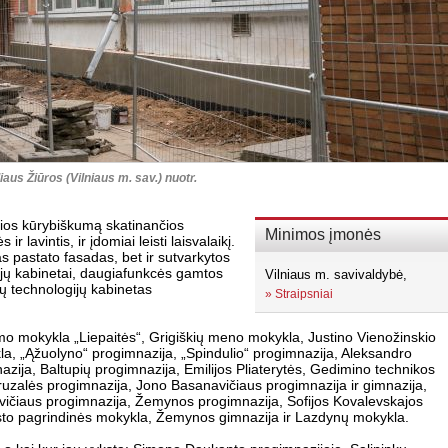
iaus Žiūros (Vilniaus m. sav.) nuotr.
os kūrybiškumą skatinančios
Minimos įmonės
 lavintis, ir įdomiai leisti laisvalaikį.
as pastato fasadas, bet ir sutvarkytos
gijų kabinetai, daugiafunkcės gamtos
Vilniaus m. savivaldybė,
ių technologijų kabinetas
»
Straipsniai
imo mokykla „Liepaitės“, Grigiškių meno mokykla, Justino Vienožinskio
la, „Ąžuolyno“ progimnazija, „Spindulio“ progimnazija, Aleksandro
zija, Baltupių progimnazija, Emilijos Pliaterytės, Gedimino technikos
eruzalės progimnazija, Jono Basanavičiaus progimnazija ir gimnazija,
ičiaus progimnazija, Žemynos progimnazija, Sofijos Kovalevskajos
sto pagrindinės mokykla, Žemynos gimnazija ir Lazdynų mokykla.