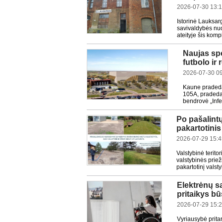
2026-07-30 13:
Istorinė Lauksar
savivaldybės nuo
ateityje šis kom
Naujas sp
futbolo ir
2026-07-30 0
Kaune pradedam
105A, pradedam
bendrovė „Infe
Po pašalint
pakartotini
2026-07-29 15:4
Valstybinė terit
valstybinės prie
pakartotinį valst
Elektrėnų sa
pritaikys b
2026-07-29 15:
Vyriausybė prita