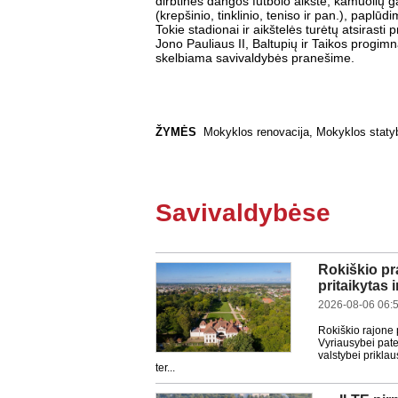
dirbtinės dangos futbolo aikštė, kamuolių 
(krepšinio, tinklinio, teniso ir pan.), paplūd
Tokie stadionai ir aikštelės turėtų atsirasti p
Jono Pauliaus II, Baltupių ir Taikos progimn
skelbiama savivaldybės pranešime.
ŽYMĖS
Mokyklos renovacija
,
Mokyklos staty
Savivaldybėse
Rokiškio pr
pritaikytas 
2026-08-06 06:
Rokiškio rajone 
Vyriausybei pate
valstybei prikla
ter...