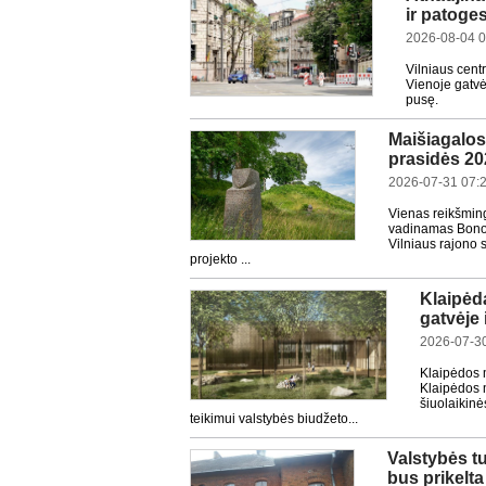
ir patoge
2026-08-04 0
Vilniaus cent
Vienoje gatvės
pusę.
Maišiagalos 
prasidės 20
2026-07-31 07:
Vienas reikšming
vadinamas Bonos 
Vilniaus rajono 
projekto ...
Klaipėd
gatvėje 
2026-07-30
Klaipėdos 
Klaipėdos m
šiuolaikinė
teikimui valstybės biudžeto...
Valstybės tu
bus prikelta