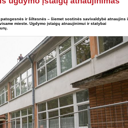
nis ugdymo įstaigų atnaujinimas
atogesnės ir šiltesnės – šiemet sostinės savivaldybė atnaujins i
visame mieste. Ugdymo įstaigų atnaujinimui ir statybai
urų.