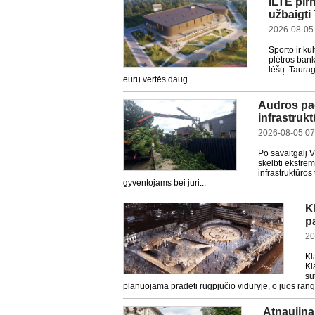
ILTE pir
užbaigti
2026-08-05
Sporto ir ku
plėtros bank
lėšų. Taurag
eurų vertės daug...
Audros pad
infrastrukt
2026-08-05 07
Po savaitgalį V
skelbti ekstrem
infrastruktūros
gyventojams bei juri...
K
p
20
Kl
Kl
su
planuojama pradėti rugpjūčio viduryje, o juos rango
Atnaujinam