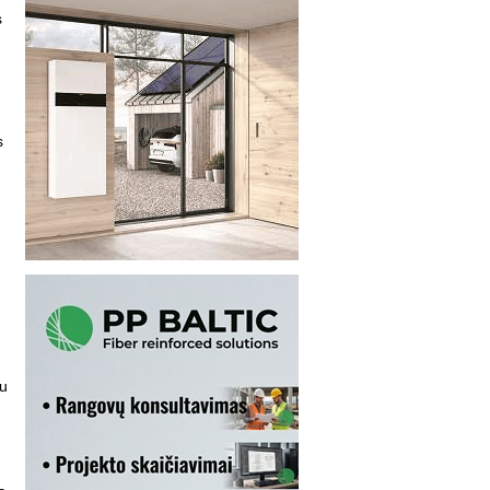
s
s
,
du