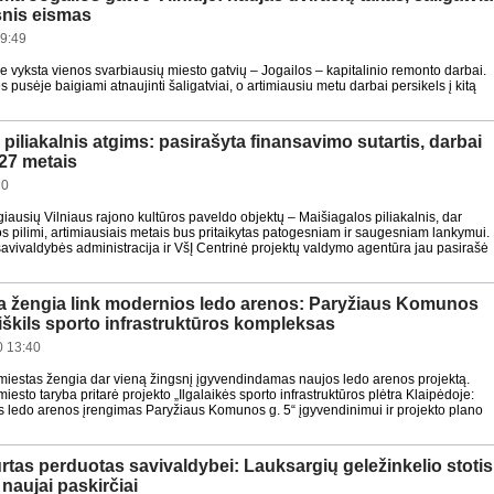
snis eismas
9:49
re vyksta vienos svarbiausių miesto gatvių – Jogailos – kapitalinio remonto darbai.
 pusėje baigiami atnaujinti šaligatviai, o artimiausiu metu darbai persikels į kitą
piliakalnis atgims: pasirašyta finansavimo sutartis, darbai
27 metais
20
iausių Vilniaus rajono kultūros paveldo objektų – Maišiagalos piliakalnis, dar
pilimi, artimiausiais metais bus pritaikytas patogesniam ir saugesniam lankymui.
savivaldybės administracija ir VšĮ Centrinė projektų valdymo agentūra jau pasirašė
a žengia link modernios ledo arenos: Paryžiaus Komunos
iškils sporto infrastruktūros kompleksas
 13:40
miestas žengia dar vieną žingsnį įgyvendindamas naujos ledo arenos projektą.
iesto taryba pritarė projekto „Ilgalaikės sporto infrastruktūros plėtra Klaipėdoje:
s ledo arenos įrengimas Paryžiaus Komunos g. 5“ įgyvendinimui ir projekto plano
rtas perduotas savivaldybei: Lauksargių geležinkelio stotis
 naujai paskirčiai