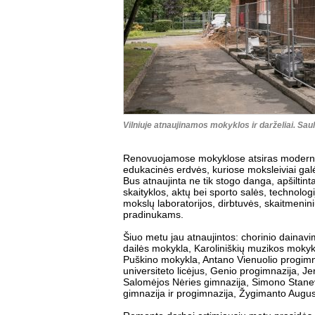
Vilniuje atnaujinamos mokyklos ir darželiai. Saul
Renovuojamose mokyklose atsiras moderni
edukacinės erdvės, kuriose moksleiviai galės ir
Bus atnaujinta ne tik stogo danga, apšiltint
skaityklos, aktų bei sporto salės, technolo
mokslų laboratorijos, dirbtuvės, skaitmenin
pradinukams.
Šiuo metu jau atnaujintos: chorinio dainav
dailės mokykla, Karoliniškių muzikos mokyk
Puškino mokykla, Antano Vienuolio progimna
universiteto licėjus, Genio progimnazija, J
Salomėjos Nėries gimnazija, Simono Stanev
gimnazija ir progimnazija, Žygimanto Augu