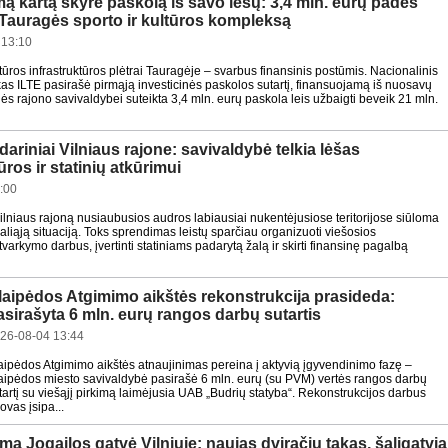
mą kartą skyrė paskolą iš savo lėšų: 3,4 mln. eurų padės
 Tauragės sporto ir kultūros kompleksą
 13:10
ltūros infrastruktūros plėtrai Tauragėje – svarbus finansinis postūmis. Nacionalinis
as ILTE pasirašė pirmąją investicinės paskolos sutartį, finansuojamą iš nuosavų
ės rajono savivaldybei suteikta 3,4 mln. eurų paskola leis užbaigti beveik 21 mln.
ariniai Vilniaus rajone: savivaldybė telkia lėšas
ūros ir statinių atkūrimui
:00
ilniaus rajoną nusiaubusios audros labiausiai nukentėjusiose teritorijose siūloma
aliąją situaciją. Toks sprendimas leistų sparčiau organizuoti viešosios
 tvarkymo darbus, įvertinti statiniams padarytą žalą ir skirti finansinę pagalbą
laipėdos Atgimimo aikštės rekonstrukcija prasideda:
asirašyta 6 mln. eurų rangos darbų sutartis
26-08-04 13:44
aipėdos Atgimimo aikštės atnaujinimas pereina į aktyvią įgyvendinimo fazę –
aipėdos miesto savivaldybė pasirašė 6 mln. eurų (su PVM) vertės rangos darbų
tartį su viešąjį pirkimą laimėjusia UAB „Budrių statyba“. Rekonstrukcijos darbus
vas įsipa...
a Jogailos gatvė Vilniuje: naujas dviračių takas, šaligatvia