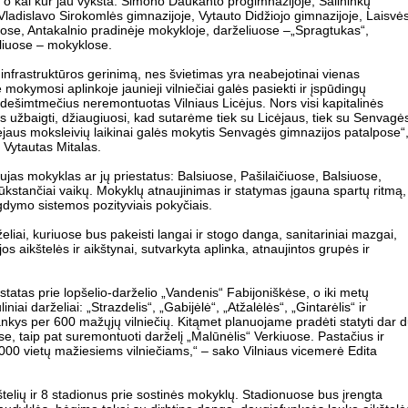
o kai kur jau vyksta: Simono Daukanto progimnazijoje, Salininkų
 Vladislavo Sirokomlės gimnazijoje, Vytauto Didžiojo gimnazijoje, Laisvė
lose, Antakalnio pradinėje mokykloje, darželiuose –„Spragtukas“,
želiuose – mokyklose.
infrastruktūros gerinimą, nes švietimas yra neabejotinai vienas
 mokymosi aplinkoje jaunieji vilniečiai galės pasiekti ir įspūdingų
 dešimtmečius neremontuotas Vilniaus Licėjus. Nors visi kapitalinės
us užbaigti, džiaugiuosi, kad sutarėme tiek su Licėjaus, tiek su Senvagė
jaus moksleivių laikinai galės mokytis Senvagės gimnazijos patalpose“
 Vytautas Mitalas.
naujas mokyklas ar jų priestatus: Balsiuose, Pašilaičiuose, Balsiuose,
i tūkstančiai vaikų. Mokyklų atnaujinimas ir statymas įgauna spartų ritmą,
 ugdymo sistemos pozityviais pokyčiais.
eliai, kuriuose bus pakeisti langai ir stogo danga, sanitariniai mazgai,
jos aikštelės ir aikštynai, sutvarkyta aplinka, atnaujintos grupės ir
statas prie lopšelio-darželio „Vandenis“ Fabijoniškėse, o iki metų
niai darželiai: „Strazdelis“, „Gabijėlė“, „Atžalėlės“, „Gintarėlis“ ir
nkys per 600 mažųjų vilniečių. Kitąmet planuojame pradėti statyti dar 
ose, taip pat suremontuoti darželį „Malūnėlis“ Verkiuose. Pastačius ir
1000 vietų mažiesiems vilniečiams,“ – sako Vilniaus vicemerė Edita
telių ir 8 stadionus prie sostinės mokyklų. Stadionuose bus įrengta