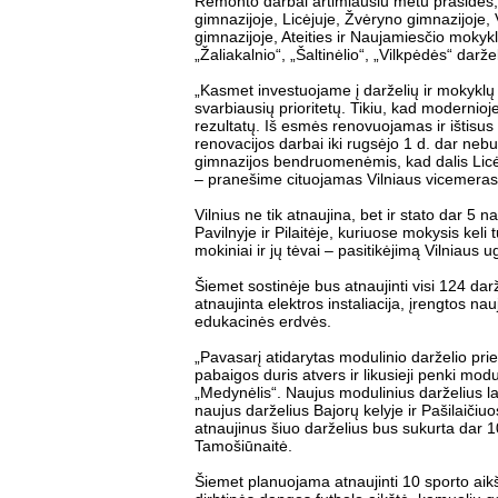
Remonto darbai artimiausiu metu prasidės, 
gimnazijoje, Licėjuje, Žvėryno gimnazijoje,
gimnazijoje, Ateities ir Naujamiesčio mokyk
„Žaliakalnio“, „Šaltinėlio“, „Vilkpėdės“ dar
„Kasmet investuojame į darželių ir mokyklų 
svarbiausių prioritetų. Tikiu, kad modernioje
rezultatų. Iš esmės renovuojamas ir ištisus
renovacijos darbai iki rugsėjo 1 d. dar neb
gimnazijos bendruomenėmis, kad dalis Licė
– pranešime cituojamas Vilniaus vicemeras
Vilnius ne tik atnaujina, bet ir stato dar 5 
Pavilnyje ir Pilaitėje, kuriuose mokysis kel
mokiniai ir jų tėvai – pasitikėjimą Vilniaus
Šiemet sostinėje bus atnaujinti visi 124 darž
atnaujinta elektros instaliacija, įrengtos nau
edukacinės erdvės.
„Pavasarį atidarytas modulinio darželio prie
pabaigos duris atvers ir likusieji penki moduli
„Medynėlis“. Naujus modulinius darželius la
naujus darželius Bajorų kelyje ir Pašilaičiu
atnaujinus šiuo darželius bus sukurta dar 
Tamošiūnaitė.
Šiemet planuojama atnaujinti 10 sporto aikš