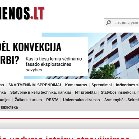
las
SKAITMENINIAI SPRENDIMAI
Komentaras
Sprendimai
Inžinerinės 
inka
Statybinė ir kelių technika, įrankiai
NT projektai
Statybos inspekcija 
acijos
Žaliasis kursas
RESTA
Universalus dizainas
Asmenybės. Sėkmės
 biblioteka