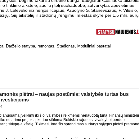
gaudyklės, bėgimo takai su dirbtine danga, daugiafunkcės lauko aikštelė
imio tinklinio aikštelė, šuolių į tolį šuoliaduobė, sutvarkytas apšvietimas.
rie J. Lelevelio inžinerijos licėjaus, Ąžuolyno S. Stanevičiaus, P. Vileišio,
azijų. Šių aikštelių ir stadionų įrengimui miestas skyrė per 1,5 mln. eurų
ba
,
Darželio statyba, remontas
,
Stadionas
,
Moduliniai pastatai
amonės plėtrai – naujas postūmis: valstybės turtas bus
investicijoms
54
planuojama įveiklinti iki šiol valstybės reikmėms nenaudotą turtą. Finansų ministeri
ikė nutarimo projektą, kuriuo siūloma Rokiškio rajono savivaldybei perduoti
usantį sklypą-aikštelę. Tikimasi, kad šis sprendimas sudarys sąlygas plėtoti pramon