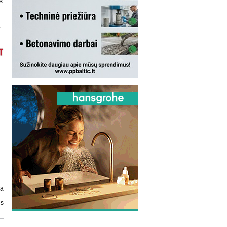
s
,
ja
ės