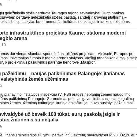
16
gių geležinkelio stotis perduota Tauragės rajono savivaldybei. Turto bankas
savybėn perdavė geležinkelio stoties pastatą, sandėlį ir krovinių platformą –
pleksas bus pritaikytas bendruomenės, kultūros, edukacijos ir turizmo reikmėms.
orto infrastruktūros projektas Kaune: statoma moderni
 regbio arena
9:10
as dar vienas stambus sporto infrastruktūros projektas – Aleksote, Europos pr.
os universalios futbolo ir regbio arenos statybos. Viešąjį rangos konkursą laimėj
s“, o projektinius pasiūlymus parengė bendrovė „Maspro“.
ų pažeidimų – naujas patikrinimas Palangoje: įtariamas
s valstybinės žemės užėmimas
5
orijų planavimo ir statybos inspekcija (VTPSI) pradės neplaninį žemės naudojimo
žiūros patikrinimą Palangoje. Sprendimas priimtas gavus informacijos apie galimą
ybinės žemės užėmimą teritorijoje, kurioje anksčiau jau buvo nustatyti pažeidimai.
vivaldybė už beveik 100 tūkst. eurų paskolą įsigis ir
ūstus žmonėms su negalia
26
rė Finansų ministerijos siūlymui perskolinti Elektrėnų savivaldybei iki 98 332,20 eu