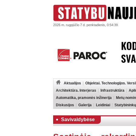
2026 m. rugpjūčio 7 d. penktadienis, 0:54:39
Aktualijos
Objektai. Technologijos. Vers
Architektūra. Interjeras
Infrastruktūra
Apl
Automatika, pramonės inžinerija
Metų nomin
Diskusijos
Galerija
Leidiniai
Statybininkų
Savivaldybėse