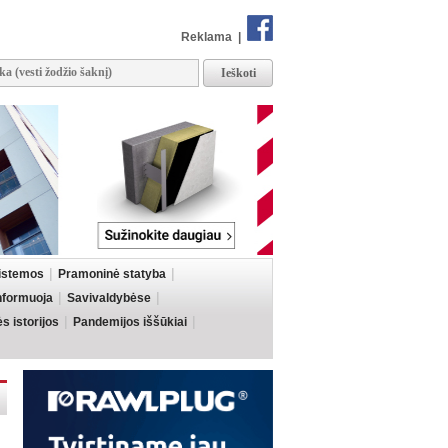
Reklama
|
sistemos
Pramoninė statyba
informuoja
Savivaldybėse
 istorijos
Pandemijos iššūkiai