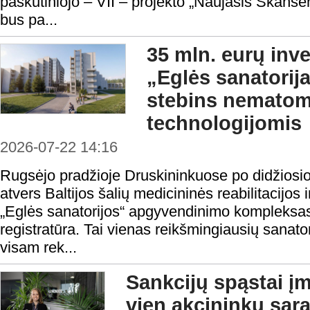
paskutiniojo – VII – projekto „Naujasis Skans
bus pa...
35 mln. eurų inve
„Eglės sanatorij
stebins nemato
technologijomis
2026-07-22 14:16
Rugsėjo pradžioje Druskininkuose po didžiosio
atvers Baltijos šalių medicininės reabilitacijos
„Eglės sanatorijos“ apgyvendinimo kompleksas 
registratūra. Tai vienas reikšmingiausių sanato
visam rek...
Sankcijų spąstai į
vien akcininkų sąr