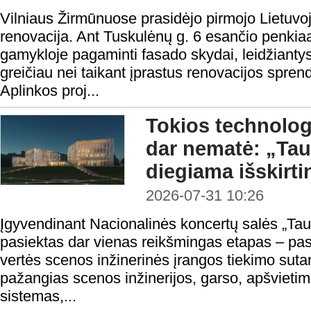
Vilniaus Žirmūnuose prasidėjo pirmojo Lietuvo
renovacija. Ant Tuskulėnų g. 6 esančio penki
gamykloje pagaminti fasado skydai, leidžiantys 
greičiau nei taikant įprastus renovacijos spren
Aplinkos proj...
Tokios technologi
dar nematė: „Ta
diegiama išskirt
2026-07-31 10:26
Įgyvendinant Nacionalinės koncertų salės „Taut
pasiektas dar vienas reikšmingas etapas – pas
vertės scenos inžinerinės įrangos tiekimo sutar
pažangias scenos inžinerijos, garso, apšvietim
sistemas,...