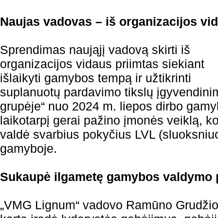
Naujas vadovas – iš organizacijos vi
Sprendimas naująjį vadovą skirti iš
organizacijos vidaus priimtas siekiant
išlaikyti gamybos tempą ir užtikrinti
suplanuotų pardavimo tikslų įgyvendin
grupėje“ nuo 2024 m. liepos dirbo gamy
laikotarpį gerai pažino įmonės veiklą, 
valdė svarbius pokyčius LVL (sluoksniu
gamyboje.
Sukaupė ilgametę gamybos valdymo pa
„VMG Lignum“ vadovo Ramūno Grudžio 