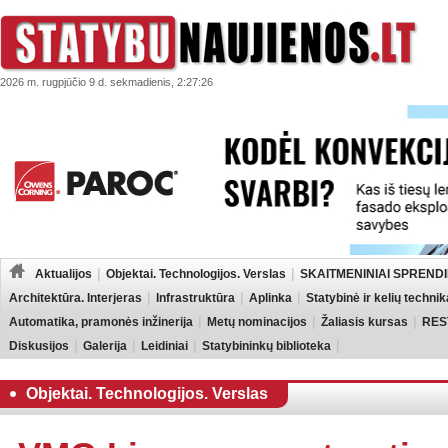
2026 m. rugpjūčio 9 d. sekmadienis, 2:27:26
Aktualijos
Objektai. Technologijos. Verslas
SKAITMENINIAI SPRENDI
Architektūra. Interjeras
Infrastruktūra
Aplinka
Statybinė ir kelių technik
Automatika, pramonės inžinerija
Metų nominacijos
Žaliasis kursas
RES
Diskusijos
Galerija
Leidiniai
Statybininkų biblioteka
Objektai. Technologijos. Verslas