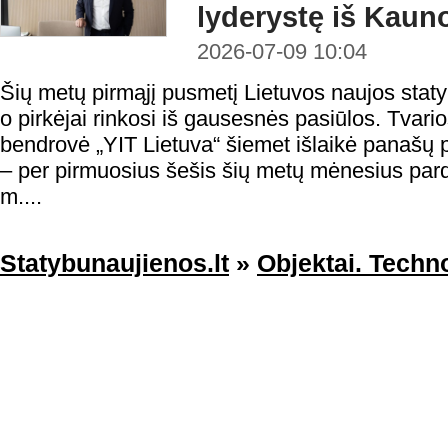
lyderystę iš Kaun
2026-07-09 10:04
Šių metų pirmąjį pusmetį Lietuvos naujos statyb
o pirkėjai rinkosi iš gausesnės pasiūlos. Tvario
bendrovė „YIT Lietuva“ šiemet išlaikė panašų
– per pirmuosius šešis šių metų mėnesius par
m....
Statybunaujienos.lt
»
Objektai. Techno