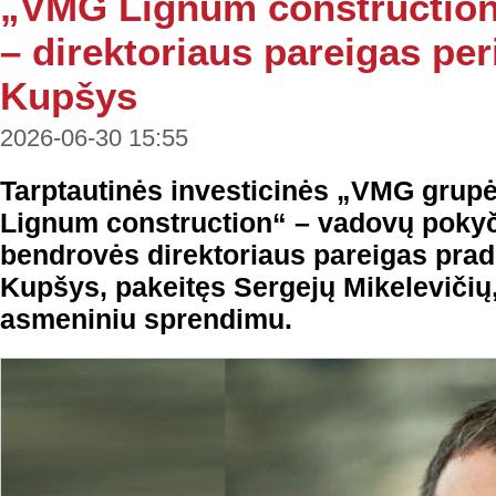
„VMG Lignum construction
– direktoriaus pareigas pe
Kupšys
2026-06-30 15:55
Tarptautinės investicinės „VMG gru
Lignum construction“ – vadovų pokyč
bendrovės direktoriaus pareigas prad
Kupšys, pakeitęs Sergejų Mikelevičių,
asmeniniu sprendimu.