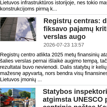
Lietuvos infrastruktūros istorijoje, nes tokio m
konstrukcijoms pirmą k...
Registrų centras: d
fiksavo pajamų krit
verslas augo
2026-07-23 13:57
Registrų centro atlikta 2025 metų finansinių at
šalies verslas pernai išlaikė augimo tempą, tač
rezultatai buvo nevienodi. Dalis statybų ir keli
mažesnę apyvartą, nors bendra visų finansines
Lietuvos įmonių ...
Statybos inspektoria
atgimsta UNESCO p