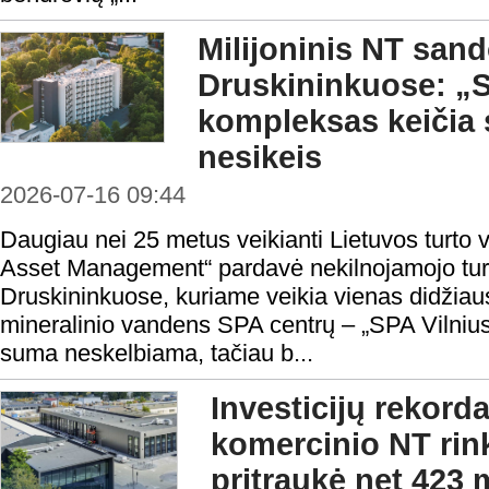
Milijoninis NT sand
Druskininkuose: „S
kompleksas keičia s
nesikeis
2026-07-16 09:44
Daugiau nei 25 metus veikianti Lietuvos turt
Asset Management“ pardavė nekilnojamojo tu
Druskininkuose, kuriame veikia vienas didžiau
mineralinio vandens SPA centrų – „SPA Vilnius
suma neskelbiama, tačiau b...
Investicijų rekord
komercinio NT rin
pritraukė net 423 