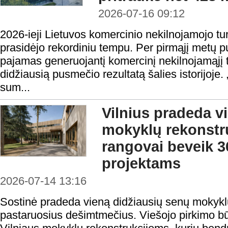
2026-07-16 09:12
2026-ieji Lietuvos komercinio nekilnojamojo turt
prasidėjo rekordiniu tempu. Per pirmąjį metų p
pajamas generuojantį komercinį nekilnojamąjį 
didžiausią pusmečio rezultatą šalies istorijoj
sum...
Vilnius pradeda v
mokyklų rekonstru
rangovai beveik 3
projektams
2026-07-14 13:16
Sostinė pradeda vieną didžiausių senų mokyk
pastaruosius dešimtmečius. Viešojo pirkimo būd