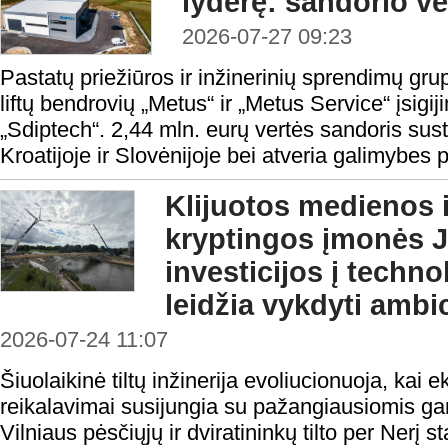
lyderę: sandorio ve
2026-07-27 09:23
Pastatų priežiūros ir inžinerinių sprendimų grup
liftų bendrovių „Metus“ ir „Metus Service“ įsig
„Sdiptech“. 2,44 mln. eurų vertės sandoris sust
Kroatijoje ir Slovėnijoje bei atveria galimybes pl
Klijuotos medienos i
kryptingos įmonės
investicijos į techn
leidžia vykdyti amb
2026-07-24 11:07
Šiuolaikinė tiltų inžinerija evoliucionuoja, kai 
reikalavimai susijungia su pažangiausiomis g
Vilniaus pėsčiųjų ir dviratininkų tilto per Nerį 