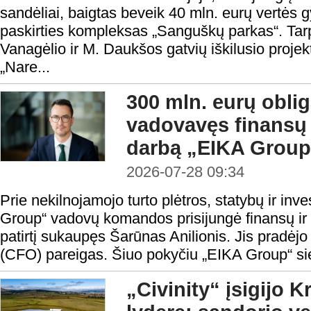
sandėliai, baigtas beveik 40 mln. eurų vertės
paskirties kompleksas „Sanguškų parkas“. Tar
Vanagėlio ir M. Daukšos gatvių iškilusio proje
„Nare...
300 mln. eurų oblig
vadovavęs finansų
darbą „EIKA Group
2026-07-28 09:34
Prie nekilnojamojo turto plėtros, statybų ir in
Group“ vadovų komandos prisijungė finansų ir in
patirtį sukaupęs Šarūnas Anilionis. Jis pradėjo
(CFO) pareigas. Šiuo pokyčiu „EIKA Group“ sieki
„Civinity“ įsigijo Kr