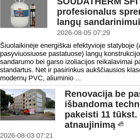
SOUDATHERM SFI 
profesionalus spr
langų sandarinimu
2026-08-05 07:29
Šiuolaikinėje energiškai efektyvioje statyboje 
pasyviuosiuose pastatuose) langų konstrukcijo
sandarumo bei garso izoliacijos reikalavimai 
standartus. Net ir pasirinkus aukščiausios klasė
modernų PVC, aliuminio ...
Renovacija be pas
išbandoma technol
pakeisti 11 tūkst
atnaujinimą
2026-08-03 07:21