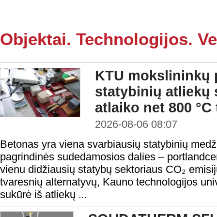
Objektai. Technologijos. Ve
KTU mokslininkų p
statybinių atliekų
atlaiko net 800 °C
2026-08-06 08:07
Betonas yra viena svarbiausių statybinių medži
pagrindinės sudedamosios dalies – portlandc
vienu didžiausių statybų sektoriaus CO₂ emisij
tvaresnių alternatyvų, Kauno technologijos uni
sukūrė iš atliekų ...