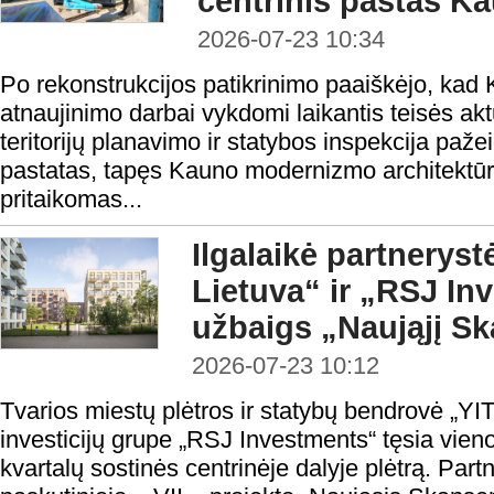
centrinis paštas K
2026-07-23 10:34
Po rekonstrukcijos patikrinimo paaiškėjo, kad
atnaujinimo darbai vykdomi laikantis teisės ak
teritorijų planavimo ir statybos inspekcija paže
pastatas, tapęs Kauno modernizmo architektūr
pritaikomas...
Ilgalaikė partnerystė
Lietuva“ ir „RSJ In
užbaigs „Naująjį S
2026-07-23 10:12
Tvarios miestų plėtros ir statybų bendrovė „YIT
investicijų grupe „RSJ Investments“ tęsia vie
kvartalų sostinės centrinėje dalyje plėtrą. Partn