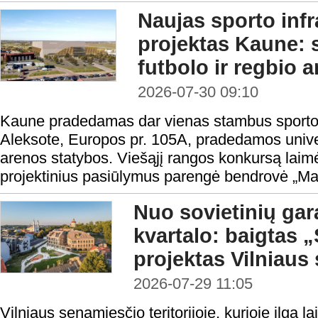
Naujas sporto infr
projektas Kaune:
futbolo ir regbio 
2026-07-30 09:10
Kaune pradedamas dar vienas stambus sporto i
Aleksote, Europos pr. 105A, pradedamos univers
arenos statybos. Viešąjį rangos konkursą laimė
projektinius pasiūlymus parengė bendrovė „Ma
Nuo sovietinių gar
kvartalo: baigtas
projektas Vilniaus
2026-07-29 11:05
Vilniaus senamiesčio teritorijoje, kurioje ilgą la