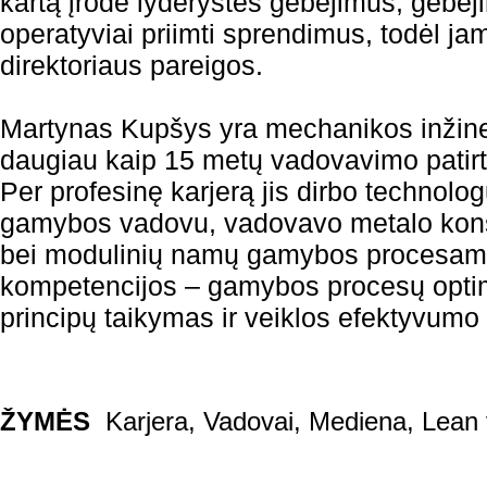
kartą įrodė lyderystės gebėjimus, gebėj
operatyviai priimti sprendimus, todėl ja
direktoriaus pareigos.
Martynas Kupšys yra mechanikos inžineri
daugiau kaip 15 metų vadovavimo patirt
Per profesinę karjerą jis dirbo technolo
gamybos vadovu, vadovavo metalo konst
bei modulinių namų gamybos procesams
kompetencijos – gamybos procesų opt
principų taikymas ir veiklos efektyvumo
ŽYMĖS
Karjera
,
Vadovai
,
Mediena
,
Lean 