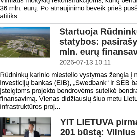
Vilniaus mokyklų rekonstrukcijoms, kurių bendr
36 mln. eurų. Po atnaujinimo beveik prieš pusši
atitiks...
Startuoja Rūdninkų
statybos: pasiraš
mln. eurų finansa
2026-07-13 10:11
Rūdninkų karinio miestelio vystymas žengia į 
investicijų bankas (EIB), „Swedbank“ ir SEB 
įsteigtoms projekto bendrovėms suteikė bendrą 
finansavimą. Vienas didžiausių šiuo metu Lie
infrastruktūros proj...
YIT LIETUVA pirmą
201 būstą: Vilniu