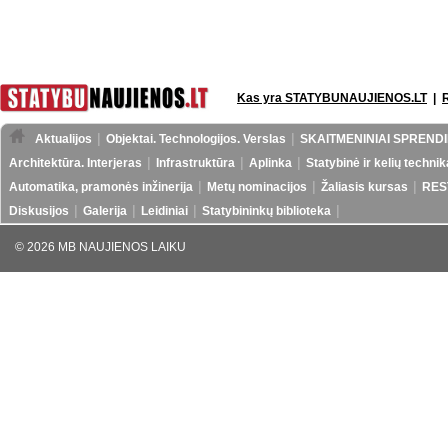
Kas yra STATYBUNAUJIENOS.LT
|
Aktualijos
Objektai. Technologijos. Verslas
SKAITMENINIAI SPRENDI
Architektūra. Interjeras
Infrastruktūra
Aplinka
Statybinė ir kelių technik
Automatika, pramonės inžinerija
Metų nominacijos
Žaliasis kursas
RES
Diskusijos
Galerija
Leidiniai
Statybininkų biblioteka
© 2026 MB NAUJIENOS LAIKU