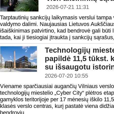
2026-07-21 11:31
Tarptautinių sankcijų laikymasis verslui tampa 
valdymo dalimi. Naujausias Lietuvos Aukščiau
išaiškinimas patvirtino, kad bendrovė gali būti
tada, kai ji tiesiogiai įtraukta į sankcijų sąrašus, 
Technologijų mieste
papildė 11,5 tūkst. 
su išsaugotu istori
2026-07-20 10:55
Viename sparčiausiai augančių Vilniaus verslo
technologijų miestelio „Cyber City“ plėtros et
gamyklos teritorijoje per 17 mėnesių iškilo 11,
klasės verslo centras, kurį pastatė viena didži
bendrovių „...