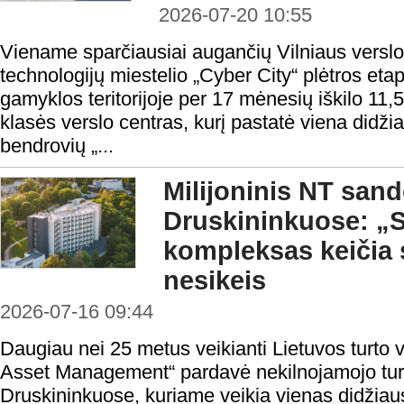
2026-07-20 10:55
Viename sparčiausiai augančių Vilniaus verslo
technologijų miestelio „Cyber City“ plėtros et
gamyklos teritorijoje per 17 mėnesių iškilo 11,
klasės verslo centras, kurį pastatė viena didži
bendrovių „...
Milijoninis NT sand
Druskininkuose: „S
kompleksas keičia s
nesikeis
2026-07-16 09:44
Daugiau nei 25 metus veikianti Lietuvos turt
Asset Management“ pardavė nekilnojamojo tu
Druskininkuose, kuriame veikia vienas didžiau