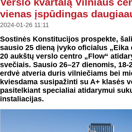
Verslo kvartalą Vilniaus ce
vienas įspūdingas daugiaa
2024-01-26 11:11
Sostinės Konstitucijos prospekte, šal
sausio 25 dieną įvyko oficialus „Eik
20 aukštų verslo centro „Flow“ atidar
svečiais. Sausio 26–27 dienomis, 18-
erdvė atveria duris vilniečiams bei m
kviesdama susipažinti su A+ klasės v
pasitelkiant specialiai atidarymui suk
instaliacijas.