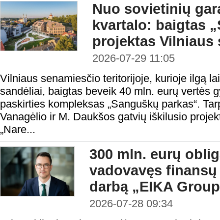
Nuo sovietinių gar
kvartalo: baigtas
projektas Vilniaus
2026-07-29 11:05
Vilniaus senamiesčio teritorijoje, kurioje ilgą la
sandėliai, baigtas beveik 40 mln. eurų vertės
paskirties kompleksas „Sanguškų parkas“. Tar
Vanagėlio ir M. Daukšos gatvių iškilusio proje
„Nare...
300 mln. eurų oblig
vadovavęs finansų
darbą „EIKA Group
2026-07-28 09:34