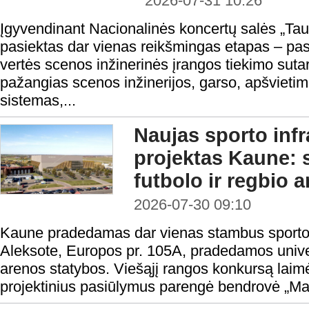
2026-07-31 10:26
Įgyvendinant Nacionalinės koncertų salės „Taut
pasiektas dar vienas reikšmingas etapas – pas
vertės scenos inžinerinės įrangos tiekimo sutar
pažangias scenos inžinerijos, garso, apšvietim
sistemas,...
Naujas sporto infr
projektas Kaune:
futbolo ir regbio 
2026-07-30 09:10
Kaune pradedamas dar vienas stambus sporto i
Aleksote, Europos pr. 105A, pradedamos univers
arenos statybos. Viešąjį rangos konkursą laimė
projektinius pasiūlymus parengė bendrovė „Ma