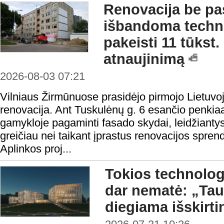
Renovacija be pas
išbandoma technol
pakeisti 11 tūkst
atnaujinimą
2026-08-03 07:21
Vilniaus Žirmūnuose prasidėjo pirmojo Lietuvo
renovacija. Ant Tuskulėnų g. 6 esančio penki
gamykloje pagaminti fasado skydai, leidžiantys 
greičiau nei taikant įprastus renovacijos spren
Aplinkos proj...
Tokios technologi
dar nematė: „Ta
diegiama išskirt