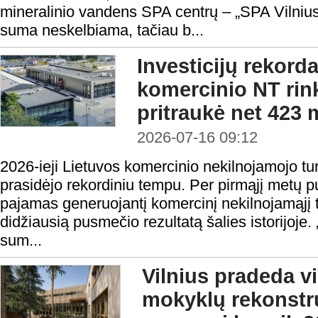
mineralinio vandens SPA centrų – „SPA Vilnius
suma neskelbiama, tačiau b...
Investicijų rekord
komercinio NT rin
pritraukė net 423 
2026-07-16 09:12
2026-ieji Lietuvos komercinio nekilnojamojo turt
prasidėjo rekordiniu tempu. Per pirmąjį metų p
pajamas generuojantį komercinį nekilnojamąjį 
didžiausią pusmečio rezultatą šalies istorijoj
sum...
Vilnius pradeda v
mokyklų rekonstru