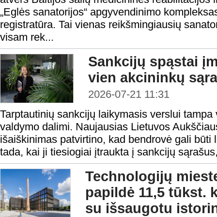
„Eglės sanatorijos“ apgyvendinimo kompleksas 
registratūra. Tai vienas reikšmingiausių sanato
visam rek...
Sankcijų spąstai į
vien akcininkų sąr
2026-07-21 11:31
Tarptautinių sankcijų laikymasis verslui tampa 
valdymo dalimi. Naujausias Lietuvos Aukščiau
išaiškinimas patvirtino, kad bendrovė gali būti
tada, kai ji tiesiogiai įtraukta į sankcijų sąrašus, 
Technologijų mieste
papildė 11,5 tūkst. 
su išsaugotu istori