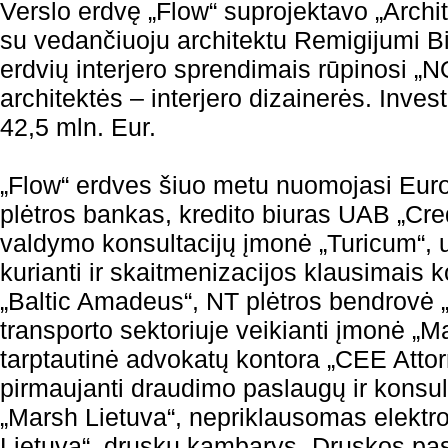
Verslo erdvę „Flow“ suprojektavo „Archi
su vedančiuoju architektu Remigijumi B
erdvių interjero sprendimais rūpinosi „
architektės – interjero dizainerės. Inves
42,5 mln. Eur.
„Flow“ erdves šiuo metu nuomojasi Euro
plėtros bankas, kredito biuras UAB „Cred
valdymo konsultacijų įmonė „Turicum“, 
kurianti ir skaitmenizacijos klausimais 
„Baltic Amadeus“, NT plėtros bendrovė 
transporto sektoriuje veikianti įmonė „
tarptautinė advokatų kontora „CEE Attor
pirmaujanti draudimo paslaugų ir kons
„Marsh Lietuva“, nepriklausomas elektro
Lietuva“, druskų kambarys „Druskos p