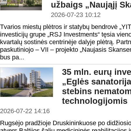
užbaigs „Naująjį S
2026-07-23 10:12
Tvarios miestų plėtros ir statybų bendrovė „YIT
investicijų grupe „RSJ Investments“ tęsia vie
kvartalų sostinės centrinėje dalyje plėtrą. Partn
paskutiniojo – VII – projekto „Naujasis Skans
bus pa...
35 mln. eurų inve
„Eglės sanatorij
stebins nemato
technologijomis
2026-07-22 14:16
Rugsėjo pradžioje Druskininkuose po didžiosio
atvers Baltijos šalių medicininės reabilitacijos