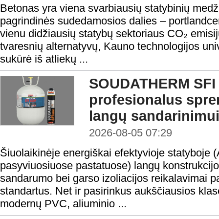
Betonas yra viena svarbiausių statybinių medži
pagrindinės sudedamosios dalies – portlandc
vienu didžiausių statybų sektoriaus CO₂ emisij
tvaresnių alternatyvų, Kauno technologijos uni
sukūrė iš atliekų ...
SOUDATHERM SFI 
profesionalus spr
langų sandarinimu
2026-08-05 07:29
Šiuolaikinėje energiškai efektyvioje statyboje 
pasyviuosiuose pastatuose) langų konstrukcijo
sandarumo bei garso izoliacijos reikalavimai 
standartus. Net ir pasirinkus aukščiausios klasė
modernų PVC, aliuminio ...