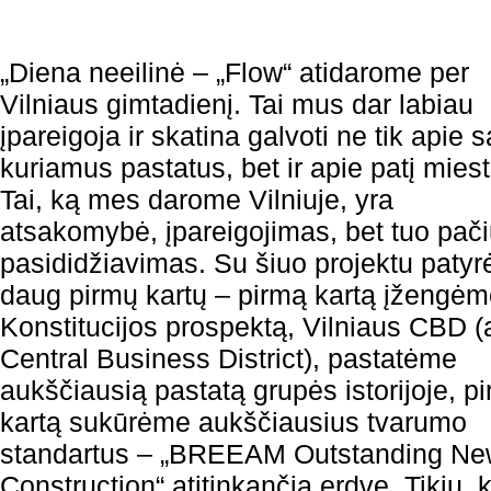
„Diena neeilinė – „Flow“ atidarome per
Vilniaus gimtadienį. Tai mus dar labiau
įpareigoja ir skatina galvoti ne tik apie 
kuriamus pastatus, bet ir apie patį miest
Tai, ką mes darome Vilniuje, yra
atsakomybė, įpareigojimas, bet tuo pačiu
pasididžiavimas. Su šiuo projektu paty
daug pirmų kartų – pirmą kartą įžengėm
Konstitucijos prospektą, Vilniaus CBD (
Central Business District), pastatėme
aukščiausią pastatą grupės istorijoje, p
kartą sukūrėme aukščiausius tvarumo
standartus – „BREEAM Outstanding N
Construction“ atitinkančią erdvę. Tikiu, 