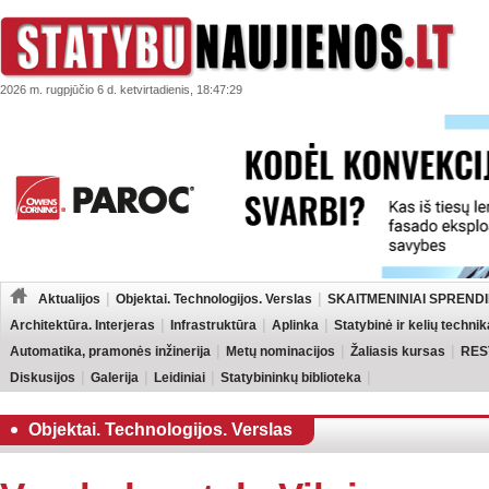
2026 m. rugpjūčio 6 d. ketvirtadienis, 18:47:29
Aktualijos
Objektai. Technologijos. Verslas
SKAITMENINIAI SPRENDI
Architektūra. Interjeras
Infrastruktūra
Aplinka
Statybinė ir kelių technik
Automatika, pramonės inžinerija
Metų nominacijos
Žaliasis kursas
RES
Diskusijos
Galerija
Leidiniai
Statybininkų biblioteka
Objektai. Technologijos. Verslas