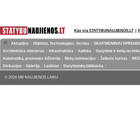
Kas yra STATYBUNAUJIENOS.LT
|
Aktualijos
Objektai. Technologijos. Verslas
SKAITMENINIAI SPRENDI
Architektūra. Interjeras
Infrastruktūra
Aplinka
Statybinė ir kelių technik
Automatika, pramonės inžinerija
Metų nominacijos
Žaliasis kursas
RES
Diskusijos
Galerija
Leidiniai
Statybininkų biblioteka
© 2026 MB NAUJIENOS LAIKU