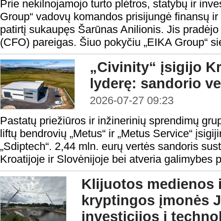
Prie nekilnojamojo turto plėtros, statybų ir in
Group“ vadovų komandos prisijungė finansų ir in
patirtį sukaupęs Šarūnas Anilionis. Jis pradėjo
(CFO) pareigas. Šiuo pokyčiu „EIKA Group“ sieki
„Civinity“ įsigijo Kr
lyderę: sandorio ve
2026-07-27 09:23
Pastatų priežiūros ir inžinerinių sprendimų grup
liftų bendrovių „Metus“ ir „Metus Service“ įsig
„Sdiptech“. 2,44 mln. eurų vertės sandoris sust
Kroatijoje ir Slovėnijoje bei atveria galimybes pl
Klijuotos medienos i
kryptingos įmonės
investicijos į techn