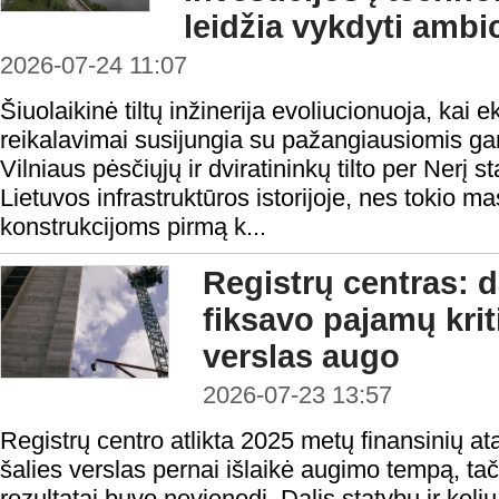
leidžia vykdyti amb
2026-07-24 11:07
Šiuolaikinė tiltų inžinerija evoliucionuoja, kai 
reikalavimai susijungia su pažangiausiomis g
Vilniaus pėsčiųjų ir dviratininkų tilto per Nerį 
Lietuvos infrastruktūros istorijoje, nes tokio m
konstrukcijoms pirmą k...
Registrų centras: d
fiksavo pajamų krit
verslas augo
2026-07-23 13:57
Registrų centro atlikta 2025 metų finansinių at
šalies verslas pernai išlaikė augimo tempą, tač
rezultatai buvo nevienodi. Dalis statybų ir keli