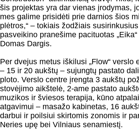
šis projektas yra dar vienas įrodymas, j
mes galime prisidėti prie darnios šios m
plėtros,“ – tokiais žodžiais susirinkusiu
pasveikino pranešime pacituotas „Eika“ 
Domas Dargis.
Per dvejus metus iškilusi „Flow“ verslo 
– 15 ir 20 aukštų – sujungtų pastato dali
ploto. Verslo centre įrengta 3 aukštų p
stovėjimo aikštelė, 2-ame pastato aukš
muzikos ir šviesos terapija, kūno atpala
atgavimui – masažo kabinetas, 16 aukšt
darbui ir poilsiui skirtomis zonomis ir p
Neries upę bei Vilniaus senamiestį.