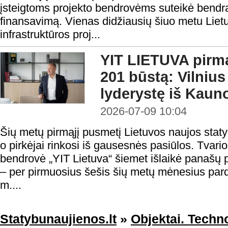
įsteigtoms projekto bendrovėms suteikė bendrą 
finansavimą. Vienas didžiausių šiuo metu Lie
infrastruktūros proj...
YIT LIETUVA pirmą
201 būstą: Vilniu
lyderystę iš Kaun
2026-07-09 10:04
Šių metų pirmąjį pusmetį Lietuvos naujos statyb
o pirkėjai rinkosi iš gausesnės pasiūlos. Tvario
bendrovė „YIT Lietuva“ šiemet išlaikė panašų
– per pirmuosius šešis šių metų mėnesius par
m....
Statybunaujienos.lt
»
Objektai. Techno