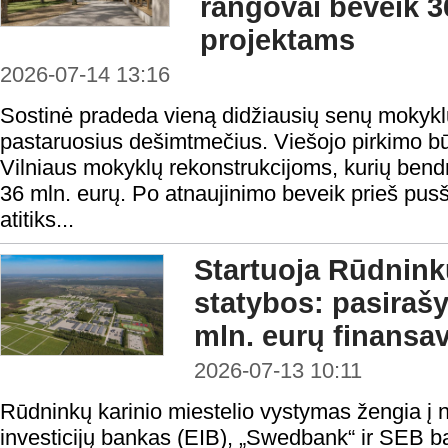
rangovai beveik 3
projektams
2026-07-14 13:16
Sostinė pradeda vieną didžiausių senų mokyk
pastaruosius dešimtmečius. Viešojo pirkimo būd
Vilniaus mokyklų rekonstrukcijoms, kurių bendr
36 mln. eurų. Po atnaujinimo beveik prieš pusši
atitiks...
Startuoja Rūdninkų
statybos: pasiraš
mln. eurų finansa
2026-07-13 10:11
Rūdninkų karinio miestelio vystymas žengia į 
investicijų bankas (EIB), „Swedbank“ ir SEB 