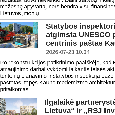
mažesnę apyvartą, nors bendra visų finansines
Lietuvos įmonių ...
Statybos inspektoria
atgimsta UNESCO p
centrinis paštas K
2026-07-23 10:34
Po rekonstrukcijos patikrinimo paaiškėjo, kad
atnaujinimo darbai vykdomi laikantis teisės ak
teritorijų planavimo ir statybos inspekcija paže
pastatas, tapęs Kauno modernizmo architektūr
pritaikomas...
Ilgalaikė partnerystė
Lietuva“ ir „RSJ In