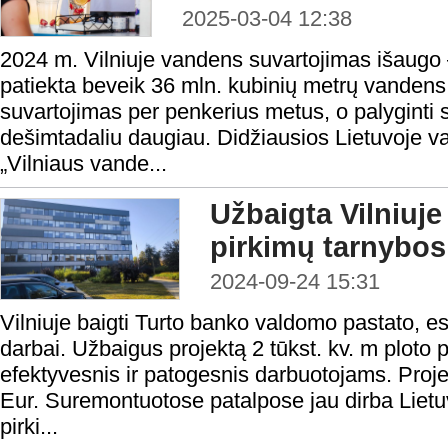
2025-03-04 12:38
2024 m. Vilniuje vandens suvartojimas išaugo 
patiekta beveik 36 mln. kubinių metrų vandens
suvartojimas per penkerius metus, o palyginti
dešimtadaliu daugiau. Didžiausios Lietuvoje 
„Vilniaus vande...
Užbaigta Vilniuje
pirkimų tarnybos
2024-09-24 15:31
Vilniuje baigti Turto banko valdomo pastato, e
darbai. Užbaigus projektą 2 tūkst. kv. m ploto 
efektyvesnis ir patogesnis darbuotojams. Proje
Eur. Suremontuotose patalpose jau dirba Lietuv
pirki...