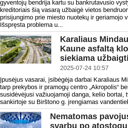
gyventojų bendrija kartu su bankrutavusio vyst
kreditoriais šią vasarą užbaigė vietos bendr
prisijungimo prie miesto nuotekų ir geriamojo v
Išspręsta problema u...
Karaliaus Minda
Kaune asfaltą klo
siekiama užbaigt
2025-07-24 10:57
Įpusėjus vasarai, įsibėgėja darbai Karaliaus 
tarp prekybos ir pramogų centro „Akropolis“ be
susidėvėjusi važiuojamoji danga, kelio bortai, t
sankirtoje su Birštono g. įrengiamas vandentiek
Nematomas pavojus
svarbu po atostogų