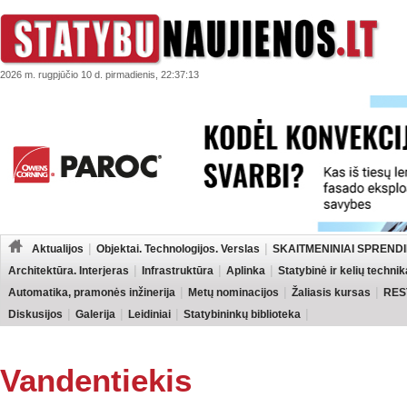
2026 m. rugpjūčio 10 d. pirmadienis, 22:37:13
Aktualijos
Objektai. Technologijos. Verslas
SKAITMENINIAI SPRENDI
Architektūra. Interjeras
Infrastruktūra
Aplinka
Statybinė ir kelių technik
Automatika, pramonės inžinerija
Metų nominacijos
Žaliasis kursas
RES
Diskusijos
Galerija
Leidiniai
Statybininkų biblioteka
Vandentiekis