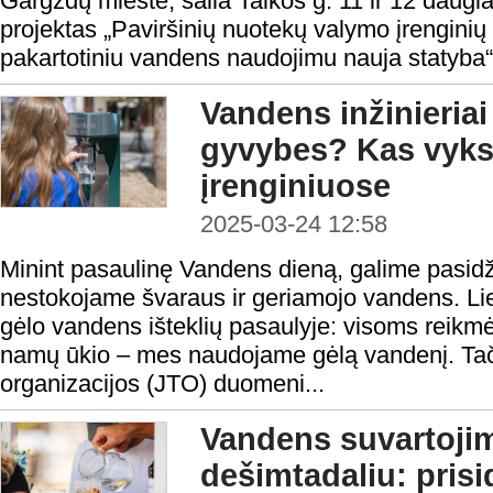
Gargždų mieste, šalia Taikos g. 11 ir 12 daugi
projektas „Paviršinių nuotekų valymo įrenginių
pakartotiniu vandens naudojimu nauja statyba“
Vandens inžinieria
gyvybes? Kas vyks
įrenginiuose
2025-03-24 12:58
Minint pasaulinę Vandens dieną, galime pasidži
nestokojame švaraus ir geriamojo vandens. Lie
gėlo vandens išteklių pasaulyje: visoms reik
namų ūkio – mes naudojame gėlą vandenį. Tači
organizacijos (JTO) duomeni...
Vandens suvartojim
dešimtadaliu: prisi