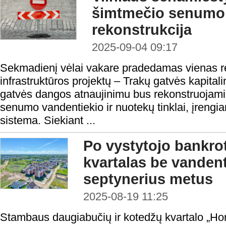
šimtmečio senumo 
rekonstrukcija
2025-09-04 09:17
Sekmadienį vėlai vakare pradedamas vienas r
infrastruktūros projektų – Trakų gatvės kapital
gatvės dangos atnaujinimu bus rekonstruojami
senumo vandentiekio ir nuotekų tinklai, įrengi
sistema. Siekiant ...
Po vystytojo bankro
kvartalas be vanden
septynerius metus
2025-08-19 11:25
Stambaus daugiabučių ir kotedžų kvartalo „Ho