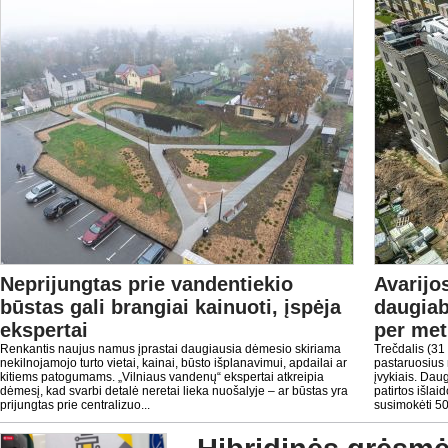
Neprijungtas prie vandentiekio
Avarijo
būstas gali brangiai kainuoti, įspėja
daugiab
ekspertai
per met
Renkantis naujus namus įprastai daugiausia dėmesio skiriama
Trečdalis (31
nekilnojamojo turto vietai, kainai, būsto išplanavimui, apdailai ar
pastaruosius 
kitiems patogumams. „Vilniaus vandenų“ ekspertai atkreipia
įvykiais. Daug
dėmesį, kad svarbi detalė neretai lieka nuošalyje – ar būstas yra
patirtos išlai
prijungtas prie centralizuo...
susimokėti 50