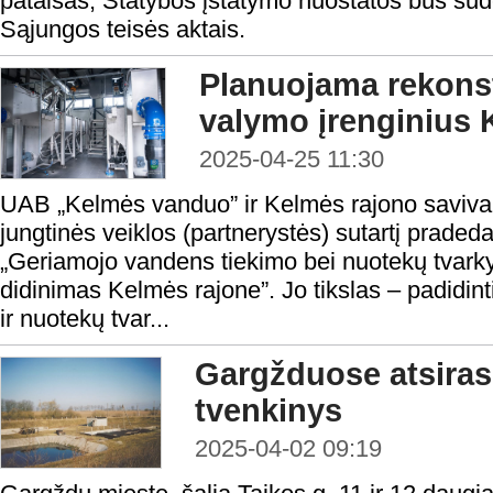
pataisas, Statybos įstatymo nuostatos bus su
Sąjungos teisės aktais.
Planuojama rekonst
valymo įrenginius 
2025-04-25 11:30
UAB „Kelmės vanduo” ir Kelmės rajono savival
jungtinės veiklos (partnerystės) sutartį pradeda
„Geriamojo vandens tiekimo bei nuotekų tvar
didinimas Kelmės rajone”. Jo tikslas – padidin
ir nuotekų tvar...
Gargžduose atsira
tvenkinys
2025-04-02 09:19