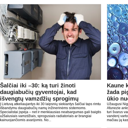
Šalčiai iki –30: ką turi žinoti
Kaune k
daugiabučių gyventojai, kad
žada p
išvengtų vamzdžių sprogimų
ūkio nu
Į Lietuvą atkeliaujantys iki 30 laipsnių siekiantys šalčiai taps rimtu
Užaugusi Nige
išbandymu daugiabučių namų inžinerinėms sistemoms.
Afunezie ank
Specialistai įspėja – net ir menkiausias neatsargumas gali baigtis
turi švarus va
užšalusiais vamzdžiais, sprogusiais radiatoriais ar brangiai
vandenį varto
kainuojančiomis avarijomis. No...
mačiau ją kasd