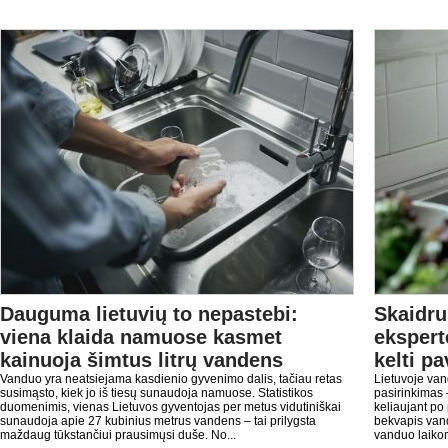
Dauguma lietuvių to nepastebi:
Skaidru
viena klaida namuose kasmet
ekspert
kainuoja šimtus litrų vandens
kelti pa
Vanduo yra neatsiejama kasdienio gyvenimo dalis, tačiau retas
Lietuvoje va
susimąsto, kiek jo iš tiesų sunaudoja namuose. Statistikos
pasirinkimas 
duomenimis, vienas Lietuvos gyventojas per metus vidutiniškai
keliaujant po 
sunaudoja apie 27 kubinius metrus vandens – tai prilygsta
bekvapis vand
maždaug tūkstančiui prausimųsi duše. No...
vanduo laikom