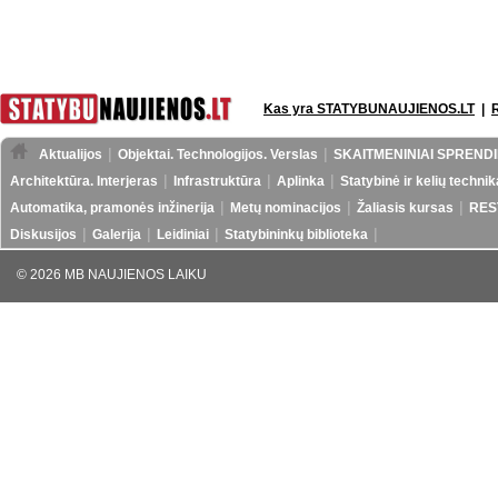
Kas yra STATYBUNAUJIENOS.LT
|
Aktualijos
Objektai. Technologijos. Verslas
SKAITMENINIAI SPRENDI
Architektūra. Interjeras
Infrastruktūra
Aplinka
Statybinė ir kelių technik
Automatika, pramonės inžinerija
Metų nominacijos
Žaliasis kursas
RES
Diskusijos
Galerija
Leidiniai
Statybininkų biblioteka
© 2026 MB NAUJIENOS LAIKU