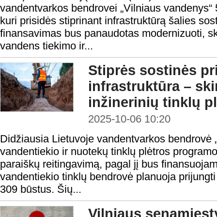
vandentvarkos bendrovei „Vilniaus vandenys“ 5
kuri prisidės stiprinant infrastruktūrą šalies sos
finansavimas bus panaudotas modernizuoti, skai
vandens tiekimo ir...
Stiprės sostinės p
infrastruktūra – ski
inžinerinių tinklų pl
2025-10-06 10:20
Didžiausia Lietuvoje vandentvarkos bendrovė 
vandentiekio ir nuotekų tinklų plėtros program
paraiškų reitingavimą, pagal jį bus finansuoja
vandentiekio tinklų bendrovė planuoja prijungti
309 būstus. Šių...
Vilniaus senamiest