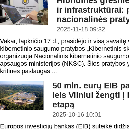
Hibridinės grėsmė
ir infrastruktūrai:
nacionalinės prat
2025-11-18 09:32
Vakar, lapkričio 17 d., prasidėjo ir visą savait
kibernetinio saugumo pratybos „Kibernetinis sk
organizuoja Nacionalinis kibernetinio saugumo
apsaugos ministerijos (NKSC). Šios pratybos yra
kritines paslaugas ...
50 mln. eurų EIB p
leis Vilniui žengti
etapą
2025-10-16 10:01
Europos investicijų bankas (EIB) suteikė didžia