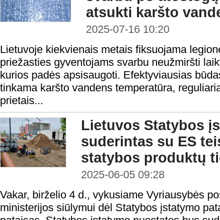
atsukti karšto van
2025-07-16 10:20
Lietuvoje kiekvienais metais fiksuojama legione
priežasties gyventojams svarbu neužmiršti laiky
kurios padės apsisaugoti. Efektyviausias būdas 
tinkama karšto vandens temperatūra, reguliari
prietais...
Lietuvos Statybos į
suderintas su ES tei
statybos produktų ti
2025-06-05 09:28
Vakar, birželio 4 d., vykusiame Vyriausybės po
ministerijos siūlymui dėl Statybos įstatymo pa