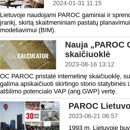
2024-01-31 11:15
Lietuvoje naudojami PAROC gaminiai ir sprend
įrankį, skirtą skaitmeniniam pastatų planavimui
modeliavimui (BIM).
Nauja „PAROC C
skaičiuoklė
2023-08-16 13:12
OC PAROC pristatė internetinę skaičiuoklę, su k
galima apskaičiuoti skirtingo storio statybinės i
atšilimo potencialo VAP (ang.GWP) vertę.
PAROC Lietuvoj
2023-06-21 06:57
1993 m. Lietuvoje buvo