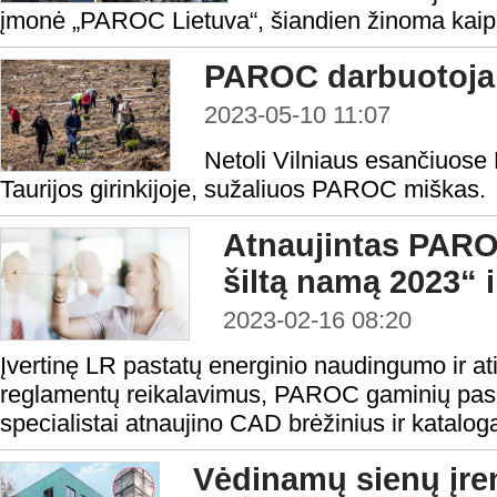
įmonė „PAROC Lietuva“, šiandien žinoma kaip
PAROC darbuotoja
2023-05-10 11:07
Netoli Vilniaus esančiuos
Taurijos girinkijoje, sužaliuos PAROC miškas.
Atnaujintas PARO
šiltą namą 2023“ 
2023-02-16 08:20
Įvertinę LR pastatų energinio naudingumo ir at
reglamentų reikalavimus, PAROC gaminių pasiū
specialistai atnaujino CAD brėžinius ir katalog
Vėdinamų sienų įr