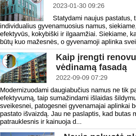
2023-01-30 09:26
Statydami naujus pastatus, ti
individualius gyvenamuosius namus, siekiame, 
efektyvūs, kokybiški ir ilgaamžiai. Siekiame, k
būtų kuo mažesnės, o gyvenamoji aplinka sveik
Kaip įrengti reno
vėdinamą fasadą
2022-09-09 07:29
Modernizuodami daugiabučius namus ne tik pa
efektyvumą, taip sumažindami išlaidas šildymui
sveikesnei, patogesnei gyvenamajai aplinkai b
pastato išvaizdą. Jau ne paslaptis, kad buta
patrauklesnis ir kainuoja d...