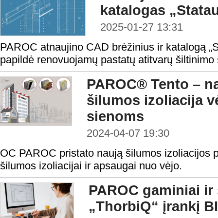
katalogas „Statau
2025-01-27 13:31
PAROC atnaujino CAD brėžinius ir katalogą „St
papildė renovuojamų pastatų atitvarų šiltinimo
PAROC® Tento – nau
šilumos izoliacija
sienoms
2024-04-07 19:30
OC PAROC pristato naują šilumos izoliacijos 
šilumos izoliacijai ir apsaugai nuo vėjo.
PAROC gaminiai ir 
„ThorbiQ“ įrankį B