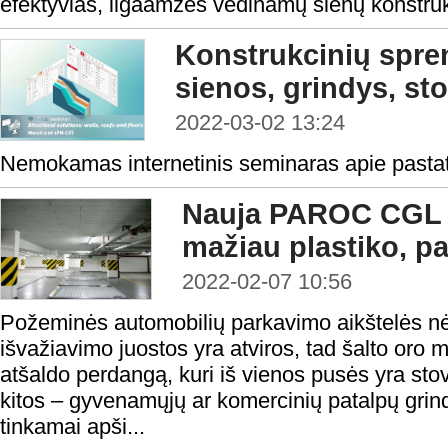
efektyvias, ilgaamžes vėdinamų sienų konstruk
Konstrukcinių spre
sienos, grindys, st
2022-03-02 13:24
Nemokamas internetinis seminaras apie pastat
Nauja PAROC CGL 
mažiau plastiko, pa
2022-02-07 10:56
Požeminės automobilių parkavimo aikštelės nėr
išvažiavimo juostos yra atviros, tad šalto oro 
atšaldo perdangą, kuri iš vienos pusės yra stov
kitos – gyvenamųjų ar komercinių patalpų grin
tinkamai apši...