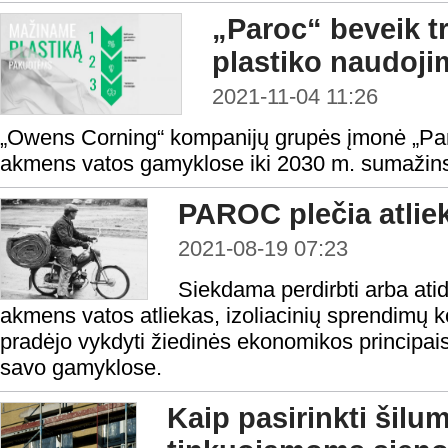
„Paroc“ beveik t
plastiko naudoji
2021-11-04 11:26
„Owens Corning“ kompanijų grupės įmonė „Par
akmens vatos gamyklose iki 2030 m. sumažins
PAROC plečia atlie
2021-08-19 07:23
Siekdama perdirbti arba atid
akmens vatos atliekas, izoliacinių sprendimų 
pradėjo vykdyti žiedinės ekonomikos principai
savo gamyklose.
Kaip pasirinkti šilum