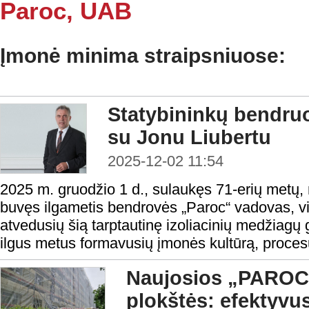
Paroc, UAB
Įmonė minima straipsniuose:
Statybininkų bendru
su Jonu Liubertu
2025-12-02 11:54
2025 m. gruodžio 1 d., sulaukęs 71-erių metų,
buvęs ilgametis bendrovės „Paroc“ vadovas, v
atvedusių šią tarptautinę izoliacinių medžiagų 
ilgus metus formavusių įmonės kultūrą, procesu
Naujosios „PAROC 
plokštės: efektyvu