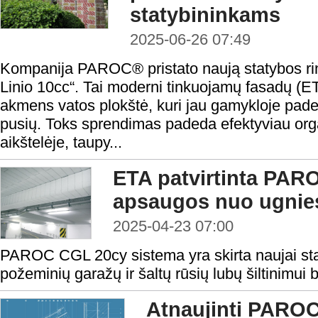
statybininkams
2025-06-26 07:49
Kompanija PAROC® pristato naują statybos ri
Linio 10cc“. Tai moderni tinkuojamų fasadų (ET
akmens vatos plokštė, kuri jau gamykloje pade
pusių. Toks sprendimas padeda efektyviau org
aikštelėje, taupy...
ETA patvirtinta PAR
apsaugos nuo ugnie
2025-04-23 07:00
PAROC CGL 20cy sistema yra skirta naujai st
požeminių garažų ir šaltų rūsių lubų šiltinimui
Atnaujinti PAROC