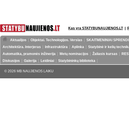
Kas yra STATYBUNAUJIENOS.LT
|
Aktualijos
Objektai. Technologijos. Verslas
SKAITMENINIAI SPRENDI
Architektūra. Interjeras
Infrastruktūra
Aplinka
Statybinė ir kelių technik
Automatika, pramonės inžinerija
Metų nominacijos
Žaliasis kursas
RES
Diskusijos
Galerija
Leidiniai
Statybininkų biblioteka
© 2026 MB NAUJIENOS LAIKU