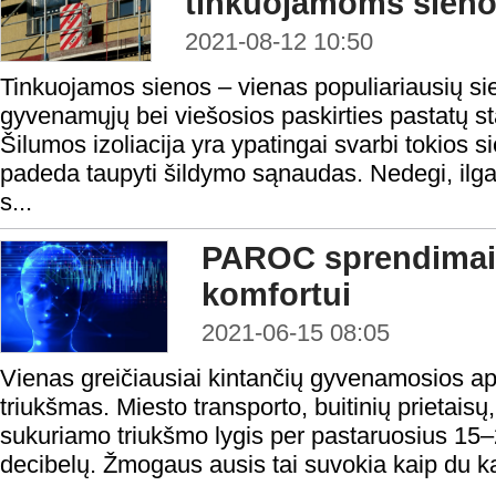
tinkuojamoms sien
2021-08-12 10:50
Tinkuojamos sienos – vienas populiariausių sie
gyvenamųjų bei viešosios paskirties pastatų stat
Šilumos izoliacija yra ypatingai svarbi tokios si
padeda taupyti šildymo sąnaudas. Nedegi, ilg
s...
PAROC sprendimai
komfortui
2021-06-15 08:05
Vienas greičiausiai kintančių gyvenamosios apl
triukšmas. Miesto transporto, buitinių prietaisų
sukuriamo triukšmo lygis per pastaruosius 15
decibelų. Žmogaus ausis tai suvokia kaip du ka