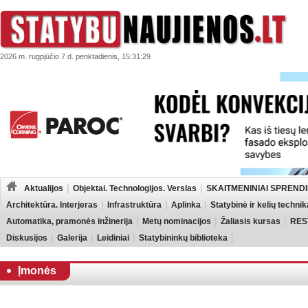
2026 m. rugpjūčio 7 d. penktadienis, 15:31:29
Aktualijos
Objektai. Technologijos. Verslas
SKAITMENINIAI SPRENDI
Architektūra. Interjeras
Infrastruktūra
Aplinka
Statybinė ir kelių technik
Automatika, pramonės inžinerija
Metų nominacijos
Žaliasis kursas
RES
Diskusijos
Galerija
Leidiniai
Statybininkų biblioteka
Įmonės