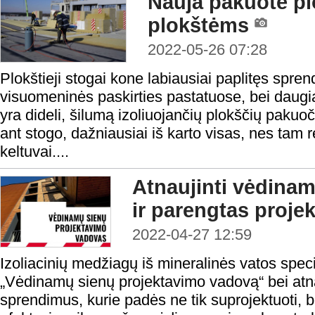
Nauja pakuotė pl
plokštėms
2022-05-26 07:28
Plokštieji stogai kone labiausiai paplitęs spre
visuomeninės paskirties pastatuose, bei daugi
yra dideli, šilumą izoliuojančių plokščių pakuoči
ant stogo, dažniausiai iš karto visas, nes tam 
keltuvai....
Atnaujinti vėdina
ir parengtas proj
2022-04-27 12:59
Izoliacinių medžiagų iš mineralinės vatos spe
„Vėdinamų sienų projektavimo vadovą“ bei atn
sprendimus, kurie padės ne tik suprojektuoti, be