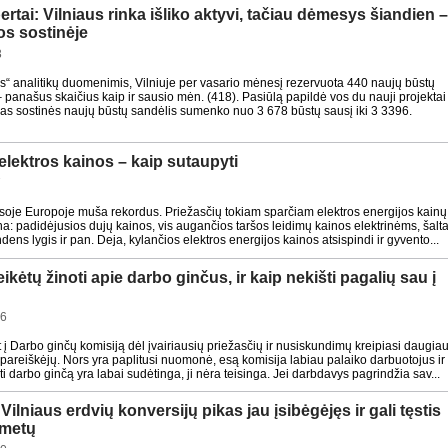
ertai: Vilniaus rinka išliko aktyvi, tačiau dėmesys šiandien 
os sostinėje
3
tus“ analitikų duomenimis, Vilniuje per vasario mėnesį rezervuota 440 naujų būstų
 – panašus skaičius kaip ir sausio mėn. (418). Pasiūlą papildė vos du nauji projektai
ras sostinės naujų būstų sandėlis sumenko nuo 3 678 būstų sausį iki 3 3396.
elektros kainos – kaip sutaupyti
7
isoje Europoje muša rekordus. Priežasčių tokiam sparčiam elektros energijos kainų
ena: padidėjusios dujų kainos, vis augančios taršos leidimų kainos elektrinėms, šalt
ns lygis ir pan. Deja, kylančios elektros energijos kainos atsispindi ir gyvento...
eikėtų žinoti apie darbo ginčus, ir kaip nekišti pagalių sau į
06
 į Darbo ginčų komisiją dėl įvairiausių priežasčių ir nusiskundimų kreipiasi daugia
i pareiškėjų. Nors yra paplitusi nuomonė, esą komisija labiau palaiko darbuotojus ir
i darbo ginčą yra labai sudėtinga, ji nėra teisinga. Jei darbdavys pagrindžia sav...
ilniaus erdvių konversijų pikas jau įsibėgėjęs ir gali tęstis
 metų