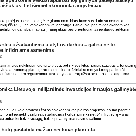
s apsukomis veikusi apdirbamoji gamyba padėjo atlaikyti
 iššūkius, bet šiemet ekonomika augs lėčiau
1
ika praėjusius metus baigė teigiama nata. Nors buvo susidurta su nemenku
nkių iššūkių, Lietuvos ekonomika tebeaugo. Labiausiai prie tokios ekonomikos
 apdirbmoji gamyba ir labiau į namų ūkius besiorientuojantys paslaugų sektoriai.
volės užsakantiems statybos darbus – galios ne tik
t ir fiziniams asmenims
00
siimančios nekilnojamojo turto plėtra, bet ir visos kitos naujas statybas arba esam
ravimą ar remontą planuojančios įmonės bei fiziniai asmenys turėtų pasiruošti
siančiam naujam reguliavimui. Visi statybos darbų užsakovai taps atsakingi, kad
omika Lietuvoje: milijardinės investicijos ir naujos galimybė
08
 metus Lietuvoje pradėtas žaliosios ekonomikos plėtros projektas įgauna pagreitį.
 norint pasiekti užsibrėžtus žaliuosius tikslus, prireiks net 14 mlrd. eurų – šias
asi pritraukti tiek iš viešųjų, tiek iš privačių finansavimo šaltinių.
e butų pastatyta mažiau nei buvo planuota