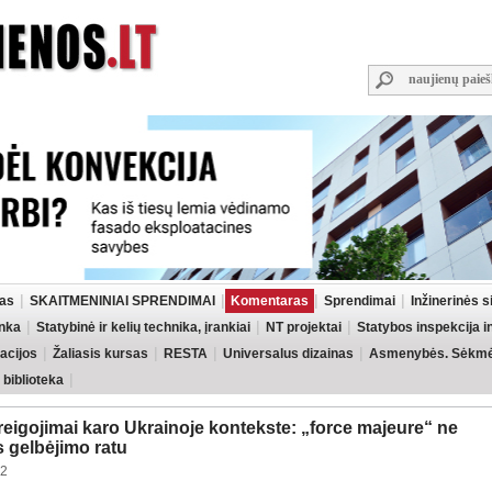
las
SKAITMENINIAI SPRENDIMAI
Komentaras
Sprendimai
Inžinerinės 
inka
Statybinė ir kelių technika, įrankiai
NT projektai
Statybos inspekcija 
acijos
Žaliasis kursas
RESTA
Universalus dizainas
Asmenybės. Sėkmės
 biblioteka
reigojimai karo Ukrainoje kontekste: „force majeure“ ne
s gelbėjimo ratu
32