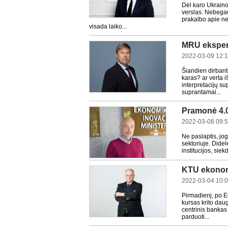
Dėl karo Ukraino
verslas. Nebegau
prakalbo apie ne
visada laiko...
MRU ekspert
2022-03-09 12:
Šiandien dirbant
karas? ar verta 
interpretacijų su
suprantamai...
Pramonė 4.0
2022-03-08 09:
Ne paslaptis, jo
sektoriuje. Didel
institucijos, si
KTU ekonomi
2022-03-04 10:
Pirmadienį, po E
kursas krito daug
centrinis bankas
parduoti...