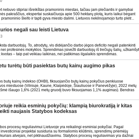
50
t nebuvo stipriai išreikštas pramoninis miestas, tačiau jam plečiantis ir gamybai
tinės pakraščius, ekspertai suskaičiuoja apie 500 hektarų plotą, kuris laikui bėgant
i pramoninio šleifo ir tapti gyva miesto dalimi. Lietuvos nekilnojamojo turto plėtr...
rios negali sau leisti Lietuva
03
sta darbuotojų. To, atrodytų, vis didėjančio darbo jėgos deficito negali patenkinti
, nei profesinės mokyklos. Sprendimas įsivežti darbuotojų iš trečiųjų šalių, užkamšyt
kvotas – taip pat veikiau laikinas, nei patikimas ilgalaikis sprendimas.
etu turėtų būti pasiektas butų kainų augimo pikas
s butų kainų indekso (OHBI), fiksuojančio butų kainų pokyčius penkiuose
vos miestuose (Vilniuje, Kaune, Klaipėdoje, Šiauliuose ir Panevėžyje), 2022 metų
kšmė išaugo 1,6% (2021 metų gruodį buvo fiksuojamas 1,1% augimas). Bendras
riuje reikia esminių pokyčių: klampią biurokratiją ir kitas
įveikti naujasis Statybos kodeksas
ybos procesų reguliavimui Lietuvoje yra reikalingi esminiai pokyčiai. Pagal
investiciniai projektai susiduria su formaliomis kliūtimis, sprendimų priėmėjų
i kuriais atvejais, net piktnaudžiavimu. Statybos procesų reguliavimas yra dažnai