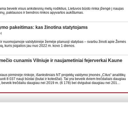
ama beveik visus ankstesnių metų rodiklius, Lietuvos būsto rinka įžengė į naujas
nų, paklausos ir bendros rinkos apyvartos aukštumas.
ymo pakeitimas: kas žinotina statytojams
14
as ir nuomojamoje valstybinėje žemėje planuoji statybas – svarbu žinoti apie Žemės
mą, kuris įsigalios jau nuo 2022 m. kovo 1 dienos.
ečio cunamis Vilniuje ir naujametiniai fejerverkai Kaune
iaus pirminėje rinkoje, išankstiniais NT projektų valdymo įmonės „Citus“ analitikų
ti 8 037 nauji būstai (butai ir kotedžai). Tai yra beveik dviem trečdaliais daugiau
, beveik trečdaliu daugiau nei 2019 m. (6 178) bei dvigubai daugiau nei 201...