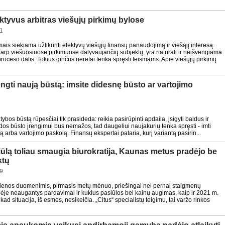
ktyvus arbitras viešųjų pirkimų bylose
1
mais siekiama užtikrinti efektyvų viešųjų finansų panaudojimą ir viešąjį interesą.
 tarp viešuosiuose pirkimuose dalyvaujančių subjektų, yra natūrali ir neišvengiama
proceso dalis. Tokius ginčus neretai tenka spręsti teismams. Apie viešųjų pirkimų
engti naują būstą: imsite didesnę būsto ar vartojimo
ybos būstą rūpesčiai tik prasideda: reikia pasirūpinti apdaila, įsigyti baldus ir
aidos būsto įrengimui bus nemažos, tad daugeliui naujakurių tenka spręsti - imti
 arba vartojimo paskolą. Finansų ekspertai pataria, kurį variantą pasirin...
iūlą toliau smaugia biurokratija, Kaunas metus pradėjo be
ktų
9
dienos duomenimis, pirmasis metų mėnuo, priešingai nei pernai staigmenų
nėje neaugantys pardavimai ir kuklus pasiūlos bei kainų augimas, kaip ir 2021 m.
kad situacija, iš esmės, nesikeičia. „Citus“ specialistų teigimu, tai varžo rinkos