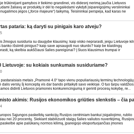
je trūkinėjant gamybos ir tiekimo grandinei, vis didesnį nerimą jaučia Lietuvos
dami žaliavų ar produktų ir dėl to negalėdami vykdyti įsipareigojimų verslininkai
nugalimos jėgos („force majeure“) taikymą. Teisininkai perspėja, kad karas ne
as pataria: ką daryti su pinigais karo atveju?
15
is žmogus susiduria su daugybe klausimų: kaip visko neprarasti, jeigu Lietuvoje kil
iš banko išsiimti pinigus? kaip save apsaugoti nuo skurdo? kaip be klaidingų
prasti, ką skelbia aukščiausi šalies pareigūnai? Į šiuos klausimus trumpai ir
 Lietuvoje: su kokiais sunkumais susiduriame?
50
g pastaraisiais metais „Pramonė 4.0“ tapo vienu populiariausių terminų technologijų
ė dalis verslų šį konceptą vis dar bando pritaikyti savo veikloje. O tuo tarpu valdžios
ekdamos didinti Lietuvos pramonės konkurencingumą ir gerinti procesų kokybę, re...
sto akimis: Rusijos ekonomikos griūties slenkstis – čia pa
04
uropos Sąjungos paskelbtų sankcijų Rusijos centriniam bankui įsigaliojimo, rublio
iau nei 20 procentų. Siekiant stabilizuoti staigų šalies valiutos nuvertėjimą, Rusijos
 paskelbė apie palūkanų normos kilimą, įpareigojo eksportuojančias įmones