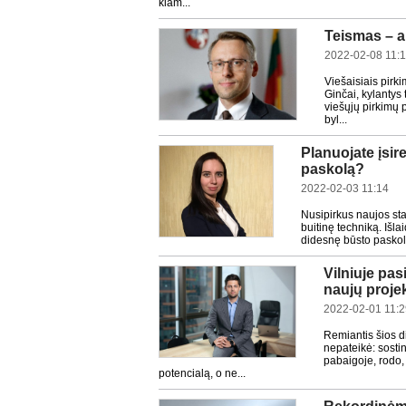
klam...
Teismas – a
2022-02-08 11:1
Viešaisiais pirki
Ginčai, kylantys
viešųjų pirkimų 
byl...
Planuojate įsir
paskolą?
2022-02-03 11:14
Nusipirkus naujos stat
buitinę techniką. Išl
didesnę būsto paskolą
Vilniuje pas
naujų proje
2022-02-01 11:2
Remiantis šios 
nepateikė: sosti
pabaigoje, rodo, 
potencialą, o ne...