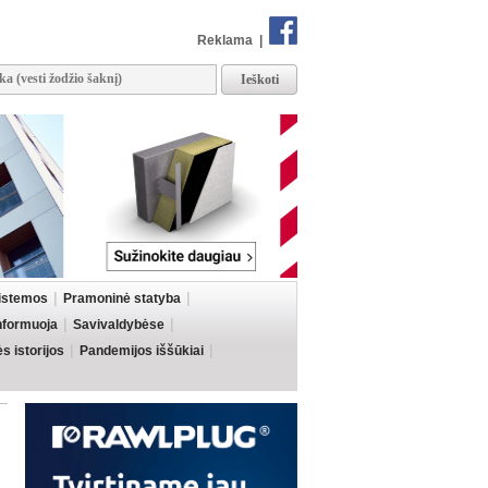
Reklama
|
sistemos
Pramoninė statyba
informuoja
Savivaldybėse
 istorijos
Pandemijos iššūkiai