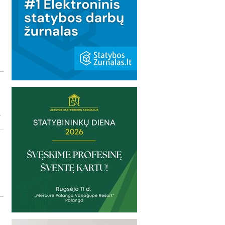
–
a
u