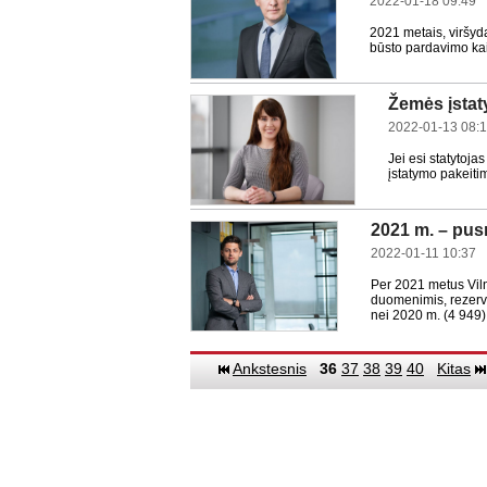
2022-01-18 09:49
2021 metais, viršyd
būsto pardavimo kai
Žemės įstat
2022-01-13 08:
Jei esi statytoj
įstatymo pakeiti
2021 m. – pusm
2022-01-11 10:37
Per 2021 metus Viln
duomenimis, rezervuo
nei 2020 m. (4 949)
Ankstesnis
36
37
38
39
40
Kitas