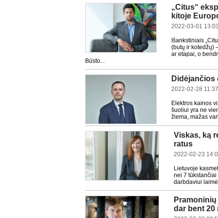
„Citus“ eksp
kitoje Europ
2022-03-01 13:0
Išankstiniais „Ci
(butų ir kotedžų)
ar etapai, o bend
Būsto...
Didėjančios 
2022-02-28 11:3
Elektros kainos v
šuoliui yra ne vi
žiema, mažas vande
Viskas, ką r
ratus
2022-02-23 14:
Lietuvoje kasmet
nei 7 tūkstančia
darbdaviui laimėt
Pramoninių V
dar bent 20