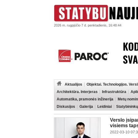
2026 m. rugpjūčio 7 d. penktadienis, 16:48:44
Aktualijos
Objektai. Technologijos. Vers
Architektūra. Interjeras
Infrastruktūra
Apl
Automatika, pramonės inžinerija
Metų nomin
Diskusijos
Galerija
Leidiniai
Statybininkų
Verslo įsipa
visiems tap
2022-03-10 07: