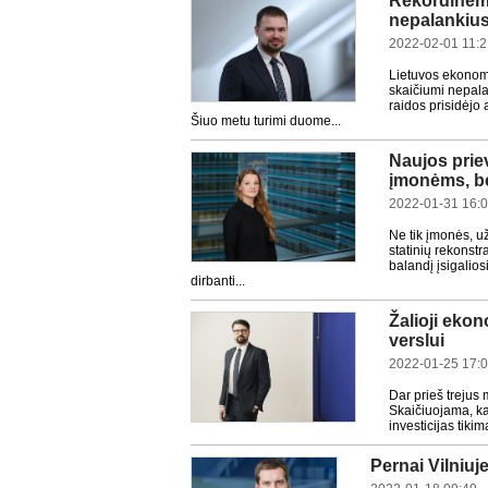
Rekordinėmi
nepalankius
2022-02-01 11:2
Lietuvos ekonom
skaičiumi nepala
raidos prisidėjo
Šiuo metu turimi duome...
Naujos prie
įmonėms, be
2022-01-31 16:
Ne tik įmonės, už
statinių rekonst
balandį įsigalio
dirbanti...
Žalioji ekon
verslui
2022-01-25 17:
Dar prieš trejus
Skaičiuojama, kad
investicijas tikim
Pernai Vilniuj