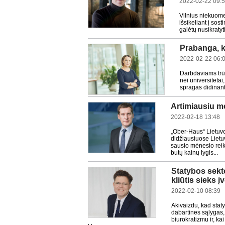
2022-02-22 09:
Vilnius niekuome
išsikeliant į sos
galėtų nusikratyt
Prabanga, ku
2022-02-22 06:
Darbdaviams trūk
nei universitetai
spragas didinant 
Artimiausiu m
2022-02-18 13:48
„Ober-Haus“ Lietuvo
didžiausiuose Lietu
sausio mėnesio rei
butų kainų lygis...
Statybos sekto
kliūtis sieks 
2022-02-10 08:39
Akivaizdu, kad stat
dabartines sąlygas, 
biurokratizmu ir, ka