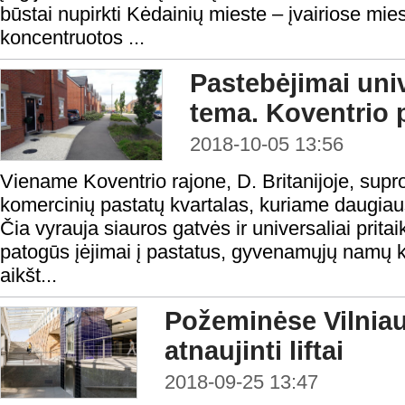
būstai nupirkti Kėdainių mieste – įvairiose mie
koncentruotos ...
Pastebėjimai uni
tema. Koventrio 
2018-10-05 13:56
Viename Koventrio rajone, D. Britanijoje, supr
komercinių pastatų kvartalas, kuriame daugia
Čia vyrauja siauros gatvės ir universaliai prita
patogūs įėjimai į pastatus, gyvenamųjų namų k
aikšt...
Požeminėse Vilniau
atnaujinti liftai
2018-09-25 13:47