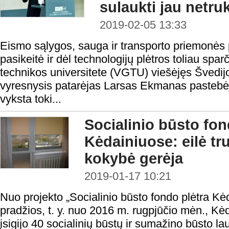
sulaukti jau netru
2019-02-05 13:33
Eismo sąlygos, sauga ir transporto priemonės 
pasikeitė ir dėl technologijų plėtros toliau spar
technikos universitete (VGTU) viešėjęs Švedijo
vyresnysis patarėjas Larsas Ekmanas pastebėj
vyksta toki...
Socialinio būsto fon
Kėdainiuose: eilė t
kokybė gerėja
2019-01-17 10:21
Nuo projekto „Socialinio būsto fondo plėtra K
pradžios, t. y. nuo 2016 m. rugpjūčio mėn., Kė
įsigijo 40 socialinių būstų ir sumažino būsto lau