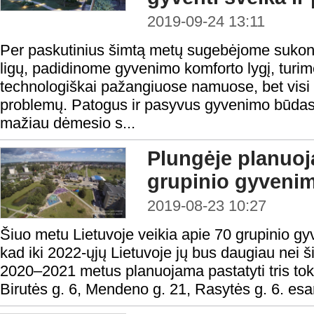
2019-09-24 13:11
Per paskutinius šimtą metų sugebėjome sukontro
ligų, padidinome gyvenimo komforto lygį, turi
technologiškai pažangiuose namuose, bet visi
problemų. Patogus ir pasyvus gyvenimo būdas
mažiau dėmesio s...
Plungėje planuoja
grupinio gyveni
2019-08-23 10:27
Šiuo metu Lietuvoje veikia apie 70 grupinio 
kad iki 2022-ųjų Lietuvoje jų bus daugiau nei 
2020–2021 metus planuojama pastatyti tris to
Birutės g. 6, Mendeno g. 21, Rasytės g. 6. esa