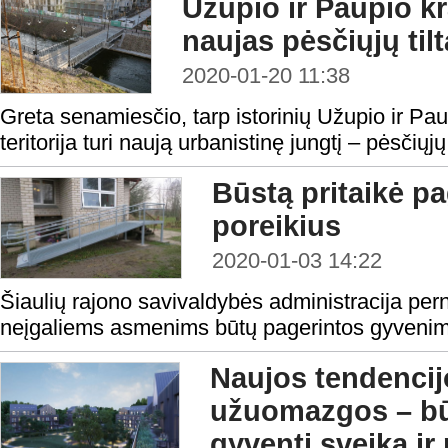
Užupio ir Paupio k
naujas pėsčiųjų til
2020-01-20 11:38
Greta senamiesčio, tarp istorinių Užupio ir Pau
teritorija turi naują urbanistinę jungtį – pėsčiųjų 
Būstą pritaikė p
poreikius
2020-01-03 14:22
Šiaulių rajono savivaldybės administracija per
neįgaliems asmenims būtų pagerintos gyvenim
Naujos tendencij
užuomazgos – bū
gyventi sveika ir