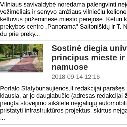
Vilniaus savivaldybė norėdama palengvinti neįg
vežimėliais ir senyvo amžiaus vilniečių kelion
keltuvus požeminėse miesto perėjose. Keturi ke
prekybos centro „Panorama" Saltoniškių ir T. N
du prie preky...
Sostinė diegia uni
principus mieste 
namuose
2018-09-14 12:16
Portalo Statybunaujienos.lt redakcijai parašę
klausia, ar jo daugiabučio (adresas redakcijai 
įrengta stovėjimo aikštelė neįgaliųjų automobili
pristatyti infrastruktūros projektus, skirtus neįg
...