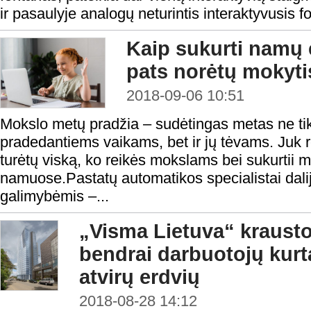
ir pasaulyje analogų neturintis interaktyvusis f
Kaip sukurti namų e
pats norėtų mokyti
2018-09-06 10:51
Mokslo metų pradžia – sudėtingas metas ne tik 
pradedantiems vaikams, bet ir jų tėvams. Juk re
turėtų viską, ko reikės mokslams bei sukurtii
namuose.Pastatų automatikos specialistai dalija
galimybėmis –...
„Visma Lietuva“ kraustos
bendrai darbuotojų kurta
atvirų erdvių
2018-08-28 14:12