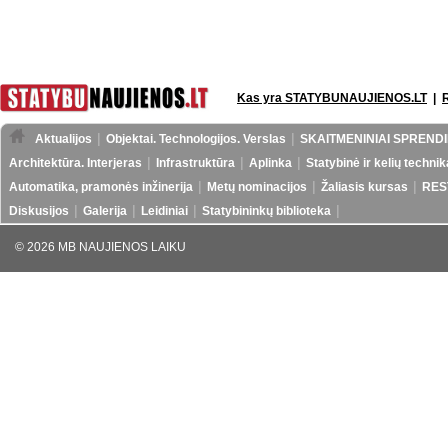
Kas yra STATYBUNAUJIENOS.LT
|
Aktualijos
Objektai. Technologijos. Verslas
SKAITMENINIAI SPRENDI
Architektūra. Interjeras
Infrastruktūra
Aplinka
Statybinė ir kelių technik
Automatika, pramonės inžinerija
Metų nominacijos
Žaliasis kursas
RES
Diskusijos
Galerija
Leidiniai
Statybininkų biblioteka
© 2026 MB NAUJIENOS LAIKU