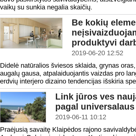
vaikų su sunkia negalia skaičių.
Be kokių eleme
neįsivaizduoja
produktyvi dar
2019-06-20 12:52
Didelė natūralios šviesos sklaida, grynas oras,
augalų gausa, atpalaiduojantis vaizdas pro lan
erdvių interjero dizaino tendencijas išskiria spec
Link jūros ves nauj
pagal universalaus
2019-06-11 10:12
Praėjusią savaitę Klaipėdos rajono savivaldy