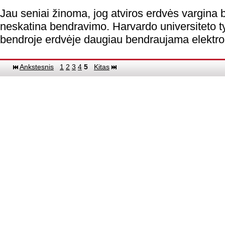
Jau seniai žinoma, jog atviros erdvės vargina
neskatina bendravimo. Harvardo universiteto ty
bendroje erdvėje daugiau bendraujama elektro
Ankstesnis
1
2
3
4
5
Kitas