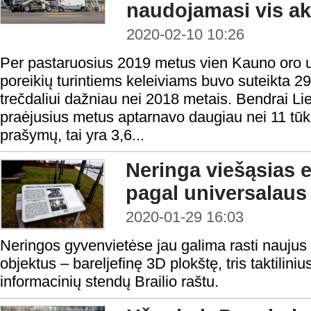
naudojamasi vis ak
2020-02-10 10:26
Per pastaruosius 2019 metus vien Kauno oro u
poreikių turintiems keleiviams buvo suteikta 2
trečdaliui dažniau nei 2018 metais. Bendrai Li
praėjusius metus aptarnavo daugiau nei 11 tūks
prašymų, tai yra 3,6...
Neringa viešąsias 
pagal universalaus
2020-01-29 16:03
Neringos gyvenvietėse jau galima rasti naujus 
objektus – bareljefinę 3D plokštę, tris taktilini
informacinių stendų Brailio raštu.