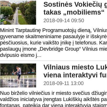
Sostinės Vokiečių 
takas „mobiliems“
2018-09-14 09:50
Minint Tarptautinę Programuotojų dieną, Vilni
gyvename skaitmeniniame pasaulyje ir išskyrė 
pėsčiuosius, kurie vaikšto įnikę į telefonus. 
paslaugų įmone „Devbridge Group“ Vilnius mies
dvipusio eismo j...
Vilniaus miesto Lu
viena interaktyvi fu
2018-09-11 13:00
Nuo birželio vilniečius ir miesto svečius džiugin
valdžios iniciatyva įrengtas Lukiškių aikštės p
fontanas, pateikia dar vieną interaktyvią staig