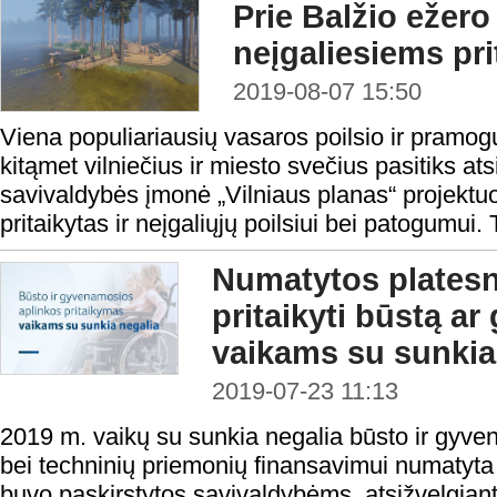
Prie Balžio ežero 
neįgaliesiems pr
2019-08-07 15:50
Viena populiariausių vasaros poilsio ir pramog
kitąmet vilniečius ir miesto svečius pasitiks at
savivaldybės įmonė „Vilniaus planas“ projektuo
pritaikytas ir neįgaliųjų poilsiui bei patogumui. T
Numatytos plates
pritaikyti būstą a
vaikams su sunkia
2019-07-23 11:13
2019 m. vaikų su sunkia negalia būsto ir gyve
bei techninių priemonių finansavimui numatyta 
buvo paskirstytos savivaldybėms, atsižvelgian