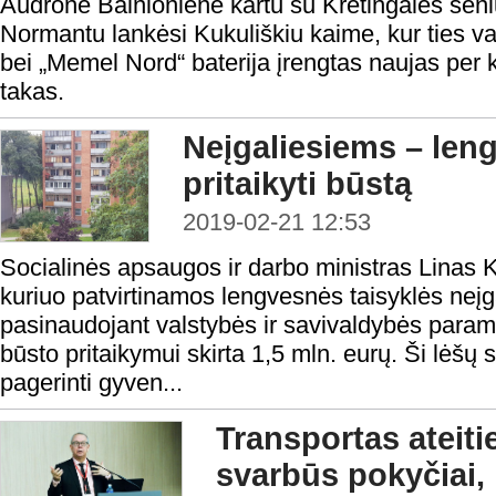
Audronė Balnionienė kartu su Kretingalės seni
Normantu lankėsi Kukuliškiu kaime, kur ties va
bei „Memel Nord“ baterija įrengtas naujas per 
takas.
Neįgaliesiems – len
pritaikyti būstą
2019-02-21 12:53
Socialinės apsaugos ir darbo ministras Linas 
kuriuo patvirtinamos lengvesnės taisyklės neįga
pasinaudojant valstybės ir savivaldybės para
būsto pritaikymui skirta 1,5 mln. eurų. Ši lėš
pagerinti gyven...
Transportas ateiti
svarbūs pokyčiai, 