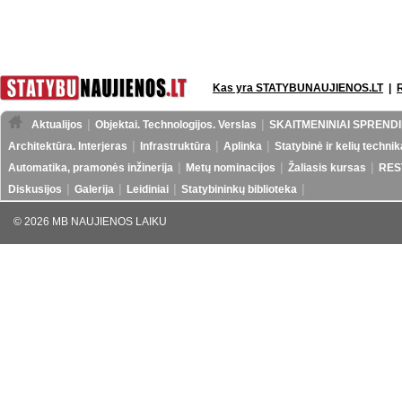
Kas yra STATYBUNAUJIENOS.LT
|
Aktualijos
Objektai. Technologijos. Verslas
SKAITMENINIAI SPRENDI
Architektūra. Interjeras
Infrastruktūra
Aplinka
Statybinė ir kelių technik
Automatika, pramonės inžinerija
Metų nominacijos
Žaliasis kursas
RES
Diskusijos
Galerija
Leidiniai
Statybininkų biblioteka
© 2026 MB NAUJIENOS LAIKU