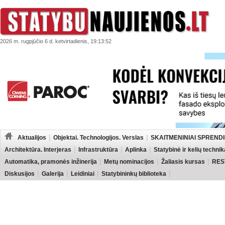
2026 m. rugpjūčio 6 d. ketvirtadienis, 19:13:52
Aktualijos
Objektai. Technologijos. Verslas
SKAITMENINIAI SPRENDI
Architektūra. Interjeras
Infrastruktūra
Aplinka
Statybinė ir kelių technik
Automatika, pramonės inžinerija
Metų nominacijos
Žaliasis kursas
RES
Diskusijos
Galerija
Leidiniai
Statybininkų biblioteka