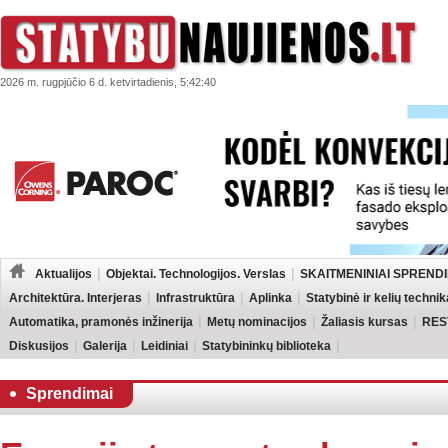
2026 m. rugpjūčio 6 d. ketvirtadienis, 5:42:40
Aktualijos
Objektai. Technologijos. Verslas
SKAITMENINIAI SPRENDI
Architektūra. Interjeras
Infrastruktūra
Aplinka
Statybinė ir kelių technik
Automatika, pramonės inžinerija
Metų nominacijos
Žaliasis kursas
RES
Diskusijos
Galerija
Leidiniai
Statybininkų biblioteka
Sprendimai