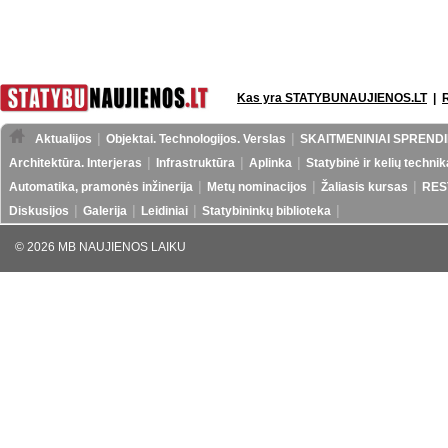
Kas yra STATYBUNAUJIENOS.LT
|
Aktualijos
Objektai. Technologijos. Verslas
SKAITMENINIAI SPRENDI
Architektūra. Interjeras
Infrastruktūra
Aplinka
Statybinė ir kelių technik
Automatika, pramonės inžinerija
Metų nominacijos
Žaliasis kursas
RES
Diskusijos
Galerija
Leidiniai
Statybininkų biblioteka
© 2026 MB NAUJIENOS LAIKU