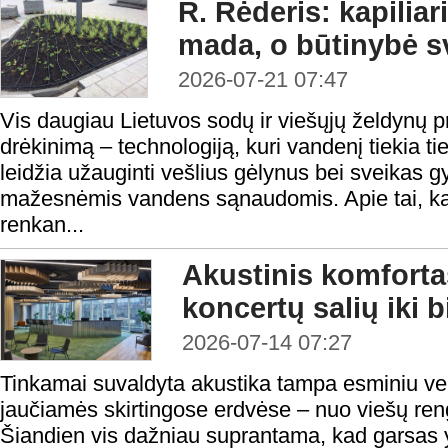
R. Rėderis: kapiliar
mada, o būtinybė s
2026-07-21 07:47
Vis daugiau Lietuvos sodų ir viešųjų želdynų pri
drėkinimą – technologiją, kuri vandenį tiekia ti
leidžia užauginti vešlius gėlynus bei sveikas 
mažesnėmis vandens sąnaudomis. Apie tai, kaip
renkan...
Akustinis komforta
koncertų salių iki 
2026-07-14 07:27
Tinkamai suvaldyta akustika tampa esminiu vei
jaučiamės skirtingose erdvėse – nuo viešų reng
Šiandien vis dažniau suprantama, kad garsas y