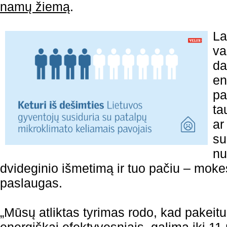
namų žiemą
.
La
va
da
en
pa
ta
ar
su
nu
dvideginio išmetimą ir tuo pačiu – mok
paslaugas.
„Mūsų atliktas tyrimas rodo, kad pakeit