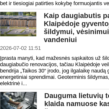
bet ir tiesiogiai patirties kokybę formuojantis v
Kaip daugiabutis p
Klaipėdoje gyvento
šildymui, vėsinimui
vandeniui
2026-07-02 11:51
Įprasta manyti, kad mažesnės sąskaitos už ši
daugiabučio renovacijos, tačiau Klaipėdoje veik
bendrija „Taikos 30“ įrodo, jog ilgalaikę naudą 
energetiniai sprendimai. Geoterminis šildymas,
elektrinė i...
Dauguma lietuvių t
klaida namuose ka