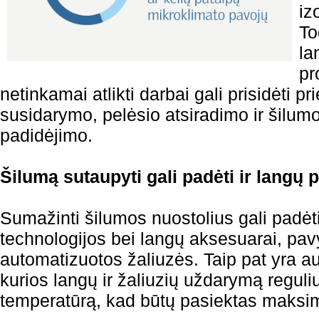
iz
To
la
pr
netinkamai atlikti darbai gali prisidėti p
susidarymo, pelėsio atsiradimo ir šilu
padidėjimo.
Šilumą sutaupyti gali padėti ir langų p
Sumažinti šilumos nuostolius gali padėti
technologijos bei langų aksesuarai, pav
automatizuotos žaliuzės. Taip pat yra a
kurios langų ir žaliuzių uždarymą reguli
temperatūrą, kad būtų pasiektas maksi