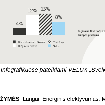
Infografikuose pateikiami VELUX „Sve
ŽYMĖS
Langai
,
Energinis efektyvumas
,
M