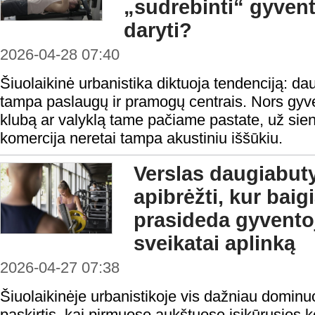
„sudrebinti“ gyvent
daryti?
2026-04-28 07:40
Šiuolaikinė urbanistika diktuoja tendenciją: da
tampa paslaugų ir pramogų centrais. Nors gyve
klubą ar valyklą tame pačiame pastate, už sien
komercija neretai tampa akustiniu iššūkiu.
Verslas daugiabuty
apibrėžti, kur baigi
prasideda gyventoj
sveikatai aplinką
2026-04-27 07:38
Šiuolaikinėje urbanistikoje vis dažniau domin
paskirtis, kai pirmuose aukštuose įsikūrusios