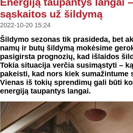
Energiją taupantys langai
sąskaitos už šildymą
2022-10-20 15:24
Šildymo sezonas tik prasideda, bet ak
namų ir butų šildymą mokėsime gerok
pasigirsta prognozių, kad išlaidos šil
Tokia situacija verčia susimąstyti –
pakeisti, kad nors kiek sumažintume 
Vienas iš tokių sprendimų gali būti k
energiją taupantys langai.