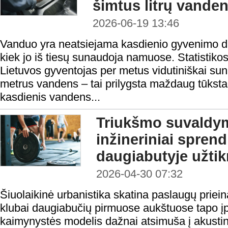
šimtus litrų vande
2026-06-19 13:46
Vanduo yra neatsiejama kasdienio gyvenimo dal
kiek jo iš tiesų sunaudoja namuose. Statistik
Lietuvos gyventojas per metus vidutiniškai su
metrus vandens – tai prilygsta maždaug tūksta
kasdienis vandens...
Triukšmo suvaldym
inžineriniai spren
daugiabutyje užtikr
2026-04-30 07:32
Šiuolaikinė urbanistika skatina paslaugų priei
klubai daugiabučių pirmuose aukštuose tapo įpr
kaimynystės modelis dažnai atsimuša į akustinę