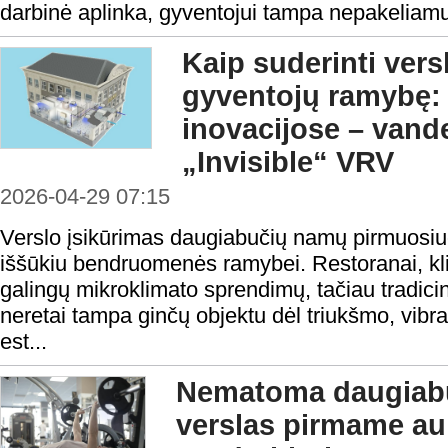
darbinė aplinka, gyventojui tampa nepakeliamu
Kaip suderinti vers
gyventojų ramybę: 
inovacijose – vand
„Invisible“ VRV
2026-04-29 07:15
Verslo įsikūrimas daugiabučių namų pirmuosi
iššūkiu bendruomenės ramybei. Restoranai, klin
galingų mikroklimato sprendimų, tačiau tradicini
neretai tampa ginčų objektu dėl triukšmo, vibra
est...
Nematoma daugiabu
verslas pirmame auk