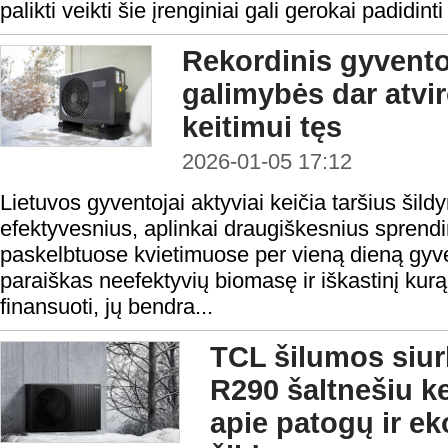
palikti veikti šie įrenginiai gali gerokai padidint
Rekordinis gyvento
galimybės dar atvir
keitimui tęs
2026-01-05 17:12
Lietuvos gyventojai aktyviai keičia taršius šild
efektyvesnius, aplinkai draugiškesnius sprend
paskelbtuose kvietimuose per vieną dieną gyve
paraiškas neefektyvių biomasę ir iškastinį kurą
finansuoti, jų bendra...
TCL šilumos siur
R290 šaltnešiu ke
apie patogų ir e