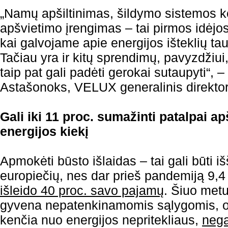
„Namų apšiltinimas, šildymo sistemos k
apšvietimo įrengimas – tai pirmos idėjos
kai galvojame apie energijos išteklių 
Tačiau yra ir kitų sprendimų, pavyzdžiui,
taip pat gali padėti gerokai sutaupyti“, –
Astašonoks, VELUX generalinis direktori
Gali iki 11 proc. sumažinti patalpai ap
energijos kiekį
Apmokėti būsto išlaidas – tai gali būti i
europiečių, nes dar prieš pandemiją 9,4
išleido 40 proc. savo pajamų
. Šiuo metu
gyvena nepatenkinamomis sąlygomis, o
kenčia nuo energijos nepritekliaus,
nega