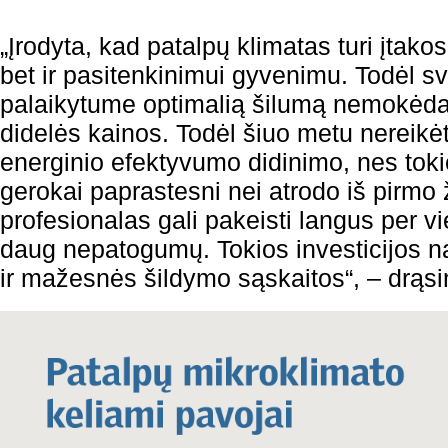
„Įrodyta, kad patalpų klimatas turi įtako
bet ir pasitenkinimui gyvenimu. Todėl s
palaikytume optimalią šilumą nemokėda
didelės kainos. Todėl šiuo metu nereikėt
energinio efektyvumo didinimo, nes toki
gerokai paprastesni nei atrodo iš pirmo 
profesionalas gali pakeisti langus per
daug nepatogumų. Tokios investicijos 
ir mažesnės šildymo sąskaitos“, – drąsi