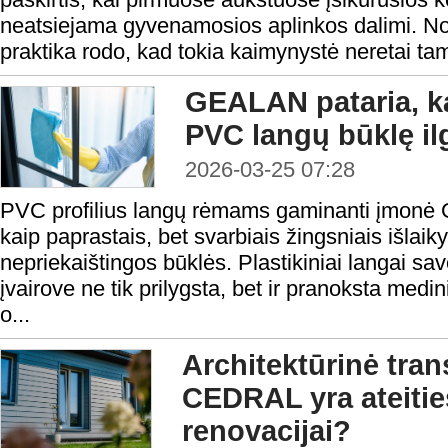
neatsiejama gyvenamosios aplinkos dalimi. Nor
praktika rodo, kad tokia kaimynystė neretai ta
GEALAN pataria, kai
PVC langų būklę i
2026-03-25 07:28
PVC profilius langų rėmams gaminanti įmonė 
kaip paprastais, bet svarbiais žingsniais išlaiky
nepriekaištingos būklės. Plastikiniai langai sa
įvairove ne tik prilygsta, bet ir pranoksta medin
o...
Architektūrinė tran
CEDRAL yra ateitie
renovacijai?