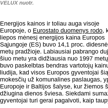
VELUX nuotr.
Energijos kainos ir toliau auga visoje
Europoje, o
Eurostato duomenys rodo
, 
liepos mėnesį energijos kaina Europos
Sąjungoje (ES) buvo 14,1 proc. didesnė
metų pradžioje. Labiausiai pabrango dujo
šiuo metu yra didžiausia nuo 1997 metų
buvo paskelbtas bendras vartotojų kainų
liudija, kad visos Europos gyventojai šią 
mokesčių už komunalines paslaugas, yp
Europoje ir Baltijos šalyse, kur žiemos 
džiugina dienos šviesa. Siekdami sumaž
gyventojai turi gerai pagalvoti, kaip taup