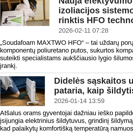
Nauja efektyvumo
izoliacijos sistem
rinktis HFO techn
2026-02-11 07:28
„Soudafoam MAXTWO HFO“ – tai uždarų porų,
komponentų poliuretano putos, sukurtos komp
suteikti specialistams aukščiausio lygio šilumos
įrankį.
Didelės sąskaitos 
pataria, kaip šildyt
2026-01-14 13:59
Atšalus orams gyventojai dažniau ieško papild
įsijungia elektrinius šildytuvus, grindinį šildymą
kad palaikytų komfortišką temperatūrą namuose