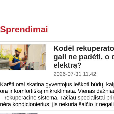
Sprendimai
Kodėl rekuperato
gali ne padėti, o 
elektrą?
2026-07-31 11:42
Karšti orai skatina gyventojus ieškoti būdų, ka
orą ir komfortišką mikroklimatą. Vienas dažni
– rekuperacinė sistema. Tačiau specialistai pr
nėra kondicionierius: jis nekuria šalčio ir negal