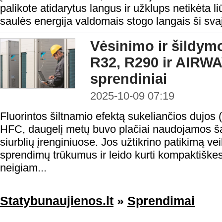
palikote atidarytus langus ir užklups netikėta li
saulės energija valdomais stogo langais ši svaj
Vėsinimo ir šildymo
R32, R290 ir AIRW
sprendiniai
2025-10-09 07:19
Fluorintos šiltnamio efektą sukeliančios dujos
HFC, daugelį metų buvo plačiai naudojamos ša
siurblių įrenginiuose. Jos užtikrino patikimą 
sprendimų trūkumus ir leido kurti kompaktiškes
neigiam...
Statybunaujienos.lt
»
Sprendimai