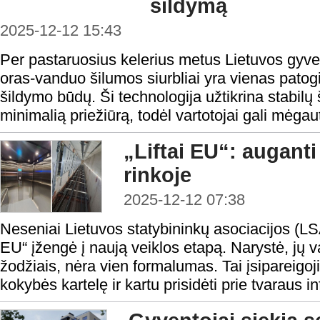
šildymą
2025-12-12 15:43
Per pastaruosius kelerius metus Lietuvos gyvento
oras-vanduo šilumos siurbliai yra vienas patog
šildymo būdų. Ši technologija užtikrina stabilų 
minimalią priežiūrą, todėl vartotojai gali mėgau
„Liftai EU“: auganti
rinkoje
2025-12-12 07:38
Neseniai Lietuvos statybininkų asociacijos (LSA
EU“ įžengė į naują veiklos etapą. Narystė, j
žodžiais, nėra vien formalumas. Tai įsipareigoji
kokybės kartelę ir kartu prisidėti prie tvaraus in