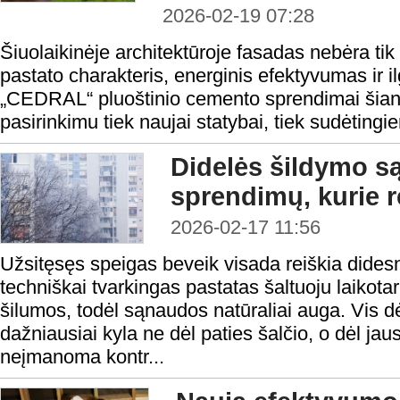
2026-02-19 07:28
Šiuolaikinėje architektūroje fasadas nebėra tik 
pastato charakteris, energinis efektyvumas ir ilg
„CEDRAL“ pluoštinio cemento sprendimai šian
pasirinkimu tiek naujai statybai, tiek sudėting
Didelės šildymo s
sprendimų, kurie re
2026-02-17 11:56
Užsitęsęs speigas beveik visada reiškia dides
techniškai tvarkingas pastatas šaltuoju laikota
šilumos, todėl sąnaudos natūraliai auga. Vis d
dažniausiai kyla ne dėl paties šalčio, o dėl jau
neįmanoma kontr...