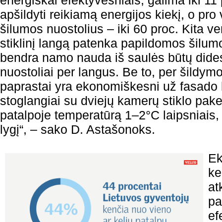
energiškai efektyvesniais, galima iki 11
apšildyti reikiamą energijos kiekį, o pr
šilumos nuostolius – iki 60 proc. Kita ve
stiklinį langą patenka papildomos šilum
bendra namo nauda iš saulės būtų dides
nuostoliai per langus. Be to, per šildym
paprastai yra ekonomiškesni už fasado 
stoglangiai su dviejų kamerų stiklo pake
patalpoje temperatūrą 1–2°C laipsniais, 
lygį“, – sako D. Astašonoks.
Ek
ke
at
pa
ef