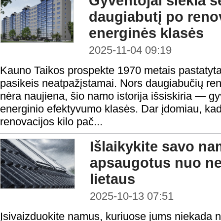
Gyventojai siekia 
daugiabutį po renov
energinės klasės
2025-11-04 09:19
Kauno Taikos prospekte 1970 metais pastatyta
pasikeis neatpažįstamai. Nors daugiabučių reno
nėra naujiena, šio namo istorija išsiskiria — g
energinio efektyvumo klasės. Dar įdomiau, ka
renovacijos kilo pač...
Išlaikykite savo n
apsaugotus nuo net
lietaus
2025-10-13 07:51
Įsivaizduokite namus, kuriuose jums niekada n