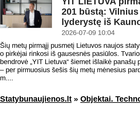
YIT LIETUVA pirmą
201 būstą: Vilniu
lyderystę iš Kaun
2026-07-09 10:04
Šių metų pirmąjį pusmetį Lietuvos naujos statyb
o pirkėjai rinkosi iš gausesnės pasiūlos. Tvario
bendrovė „YIT Lietuva“ šiemet išlaikė panašų
– per pirmuosius šešis šių metų mėnesius par
m....
Statybunaujienos.lt
»
Objektai. Techno