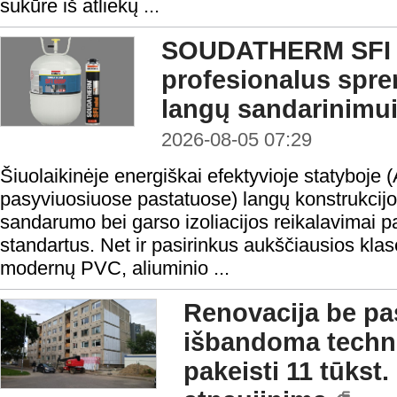
sukūrė iš atliekų ...
SOUDATHERM SFI 
profesionalus spr
langų sandarinimu
2026-08-05 07:29
Šiuolaikinėje energiškai efektyvioje statyboje 
pasyviuosiuose pastatuose) langų konstrukcijo
sandarumo bei garso izoliacijos reikalavimai 
standartus. Net ir pasirinkus aukščiausios klasė
modernų PVC, aliuminio ...
Renovacija be pas
išbandoma technol
pakeisti 11 tūkst