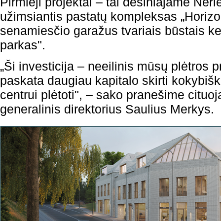
Pirmieji projektai – tai dešiniajame Neri
užimsiantis pastatų kompleksas „Horizont
senamiesčio garažus tvariais būstais k
parkas".
„Ši investicija – neeilinis mūsų plėtros p
paskata daugiau kapitalo skirti kokybišk
centrui plėtoti", – sako pranešime ci
generalinis direktorius Saulius Merkys.