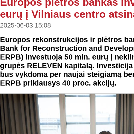
Europos plėtros bankas inv
eurų į Vilniaus centro atsi
2025-06-03 15:08
Europos rekonstrukcijos ir plėtros b
Bank for Reconstruction and Develop
ERPB) investuoja 50 mln. eurų į nekil
grupės RELEVEN kapitalą. Investici
bus vykdoma per naujai steigiamą ben
ERPB priklausys 40 proc. akcijų.