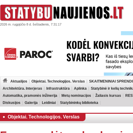
2026 m. rugpjūčio 8 d. šeštadienis, 7:31:17
Aktualijos
Objektai. Technologijos. Verslas
SKAITMENINIAI SPRENDI
Architektūra. Interjeras
Infrastruktūra
Aplinka
Statybinė ir kelių technik
Automatika, pramonės inžinerija
Metų nominacijos
Žaliasis kursas
RES
Diskusijos
Galerija
Leidiniai
Statybininkų biblioteka
Objektai. Technologijos. Verslas