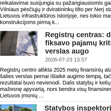
reikalavimai susijungia su pažangiausiomis g
Vilniaus pėsčiųjų ir dviratininkų tilto per Nerį 
Lietuvos infrastruktūros istorijoje, nes tokio m
konstrukcijoms pirmą k...
Registrų centras: d
fiksavo pajamų krit
verslas augo
2026-07-23 13:57
Registrų centro atlikta 2025 metų finansinių at
šalies verslas pernai išlaikė augimo tempą, tač
rezultatai buvo nevienodi. Dalis statybų ir keli
mažesnę apyvartą, nors bendra visų finansines
Lietuvos įmonių ...
Statybos inspektoria