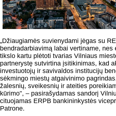
„Džiaugiamės suvienydami jėgas su R
bendradarbiavimą labai vertiname, nes
tikslo kartu plėtoti tvarias Vilniaus mie
partnerystę sutvirtina įsitikinimas, kad 
investuotojų ir savivaldos institucijų b
sėkmingo miestų atgaivinimo pagrindas
žalesnių, sveikesnių ir ateities poreiki
kūrimo", – pasirašydamas sandorį Vilni
cituojamas ERPB bankininkystės vicepr
Patrone.