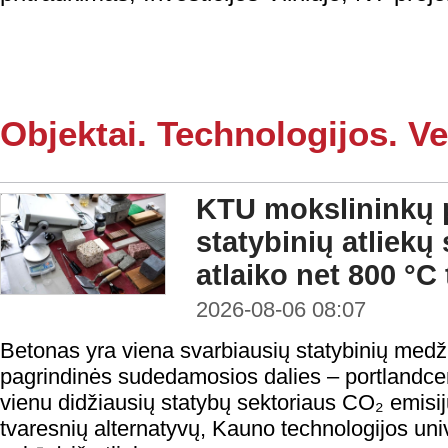
Objektai. Technologijos. Ve
KTU mokslininkų p
statybinių atliekų
atlaiko net 800 °C
2026-08-06 08:07
Betonas yra viena svarbiausių statybinių medži
pagrindinės sudedamosios dalies – portlandc
vienu didžiausių statybų sektoriaus CO₂ emisij
tvaresnių alternatyvų, Kauno technologijos uni