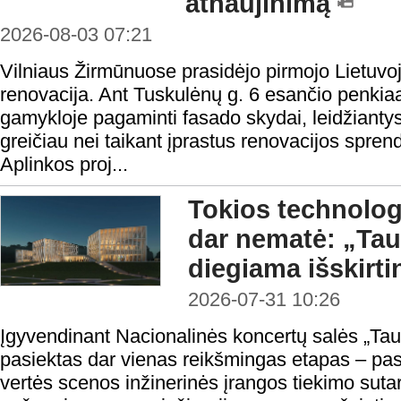
atnaujinimą
2026-08-03 07:21
Vilniaus Žirmūnuose prasidėjo pirmojo Lietuvo
renovacija. Ant Tuskulėnų g. 6 esančio penki
gamykloje pagaminti fasado skydai, leidžiantys 
greičiau nei taikant įprastus renovacijos spren
Aplinkos proj...
Tokios technologi
dar nematė: „Ta
diegiama išskirt
2026-07-31 10:26
Įgyvendinant Nacionalinės koncertų salės „Taut
pasiektas dar vienas reikšmingas etapas – pas
vertės scenos inžinerinės įrangos tiekimo sutar