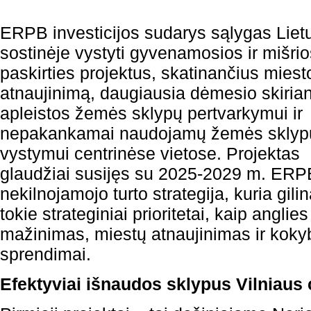
ERPB investicijos sudarys sąlygas Liet
sostinėje vystyti gyvenamosios ir mišrio
paskirties projektus, skatinančius miest
atnaujinimą, daugiausia dėmesio skirian
apleistos žemės sklypų pertvarkymui ir
nepakankamai naudojamų žemės sklypu
vystymui centrinėse vietose. Projektas
glaudžiai susijęs su 2025-2029 m. ERP
nekilnojamojo turto strategija, kuria gili
tokie strateginiai prioritetai, kaip angli
mažinimas, miestų atnaujinimas ir kok
sprendimai.
Efektyviai išnaudos sklypus Vilniaus 