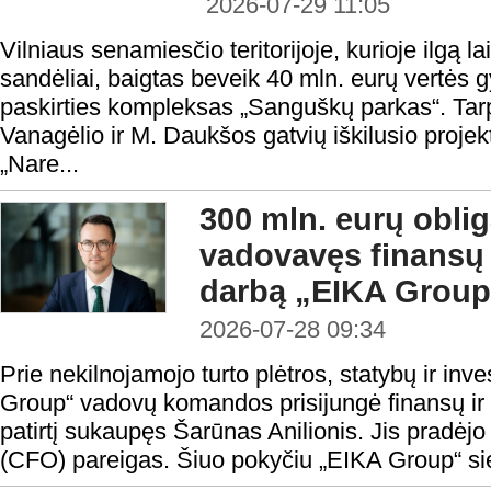
2026-07-29 11:05
Vilniaus senamiesčio teritorijoje, kurioje ilgą la
sandėliai, baigtas beveik 40 mln. eurų vertės
paskirties kompleksas „Sanguškų parkas“. Tar
Vanagėlio ir M. Daukšos gatvių iškilusio proje
„Nare...
300 mln. eurų oblig
vadovavęs finansų
darbą „EIKA Group
2026-07-28 09:34
Prie nekilnojamojo turto plėtros, statybų ir in
Group“ vadovų komandos prisijungė finansų ir in
patirtį sukaupęs Šarūnas Anilionis. Jis pradėjo
(CFO) pareigas. Šiuo pokyčiu „EIKA Group“ sieki