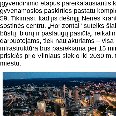
įgyvendinimo etapus pareikalausiantis 
gyvenamosios paskirties pastatų kompl
59. Tikimasi, kad jis dešinįjį Neries kra
sostinės centru. „Horizontai" suteiks šia
būstų, biurų ir paslaugų pasiūlą, reikalin
darbuotojams, tiek naujakuriams – visa 
infrastruktūra bus pasiekiama per 15 mi
prisidės prie Vilniaus siekio iki 2030 m. 
miestu.