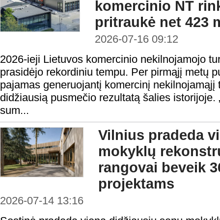
komercinio NT rin
pritraukė net 423 
2026-07-16 09:12
2026-ieji Lietuvos komercinio nekilnojamojo turt
prasidėjo rekordiniu tempu. Per pirmąjį metų p
pajamas generuojantį komercinį nekilnojamąjį 
didžiausią pusmečio rezultatą šalies istorijoj
sum...
Vilnius pradeda v
mokyklų rekonstru
rangovai beveik 3
projektams
2026-07-14 13:16