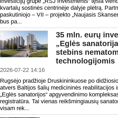
investicijų grupe „RSJ Investments“ tęsia vie
kvartalų sostinės centrinėje dalyje plėtrą. Partn
paskutiniojo – VII – projekto „Naujasis Skans
bus pa...
35 mln. eurų inve
„Eglės sanatorij
stebins nemato
technologijomis
2026-07-22 14:16
Rugsėjo pradžioje Druskininkuose po didžiosio
atvers Baltijos šalių medicininės reabilitacijos
„Eglės sanatorijos“ apgyvendinimo kompleksas 
registratūra. Tai vienas reikšmingiausių sanato
visam rek...