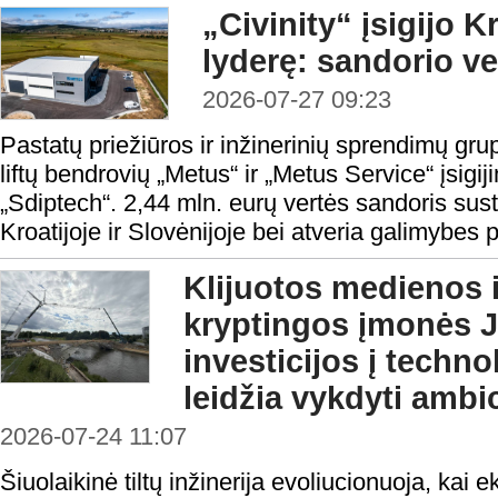
„Civinity“ įsigijo Kr
lyderę: sandorio ve
2026-07-27 09:23
Pastatų priežiūros ir inžinerinių sprendimų grup
liftų bendrovių „Metus“ ir „Metus Service“ įsig
„Sdiptech“. 2,44 mln. eurų vertės sandoris sust
Kroatijoje ir Slovėnijoje bei atveria galimybes pl
Klijuotos medienos i
kryptingos įmonės
investicijos į techn
leidžia vykdyti amb
2026-07-24 11:07
Šiuolaikinė tiltų inžinerija evoliucionuoja, kai 