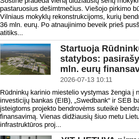
Sostinė pradeda vieną didžiausių senų mokyk
pastaruosius dešimtmečius. Viešojo pirkimo būd
Vilniaus mokyklų rekonstrukcijoms, kurių bendr
36 mln. eurų. Po atnaujinimo beveik prieš pusši
atitiks...
Startuoja Rūdninkų
statybos: pasiraš
mln. eurų finansa
2026-07-13 10:11
Rūdninkų karinio miestelio vystymas žengia į 
investicijų bankas (EIB), „Swedbank“ ir SEB 
įsteigtoms projekto bendrovėms suteikė bendrą 
finansavimą. Vienas didžiausių šiuo metu Lie
infrastruktūros proj...