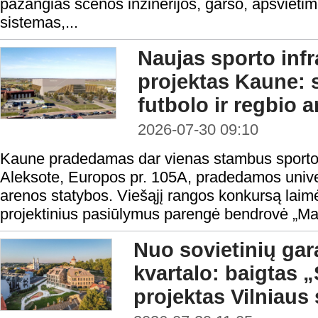
pažangias scenos inžinerijos, garso, apšvietim
sistemas,...
Naujas sporto infr
projektas Kaune:
futbolo ir regbio 
2026-07-30 09:10
Kaune pradedamas dar vienas stambus sporto i
Aleksote, Europos pr. 105A, pradedamos univers
arenos statybos. Viešąjį rangos konkursą laimė
projektinius pasiūlymus parengė bendrovė „Ma
Nuo sovietinių gar
kvartalo: baigtas
projektas Vilniaus