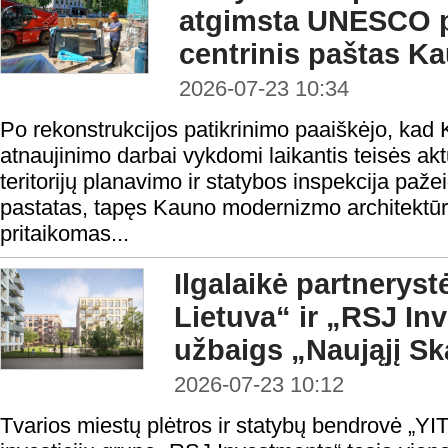
atgimsta UNESCO p
centrinis paštas K
2026-07-23 10:34
Po rekonstrukcijos patikrinimo paaiškėjo, kad
atnaujinimo darbai vykdomi laikantis teisės ak
teritorijų planavimo ir statybos inspekcija paže
pastatas, tapęs Kauno modernizmo architektūr
pritaikomas...
Ilgalaikė partnerystė
Lietuva“ ir „RSJ In
užbaigs „Naująjį S
2026-07-23 10:12
Tvarios miestų plėtros ir statybų bendrovė „YIT