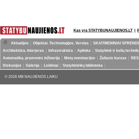
Kas yra STATYBUNAUJIENOS.LT
|
Aktualijos
Objektai. Technologijos. Verslas
SKAITMENINIAI SPRENDI
Architektūra. Interjeras
Infrastruktūra
Aplinka
Statybinė ir kelių technik
Automatika, pramonės inžinerija
Metų nominacijos
Žaliasis kursas
RES
Diskusijos
Galerija
Leidiniai
Statybininkų biblioteka
© 2026 MB NAUJIENOS LAIKU