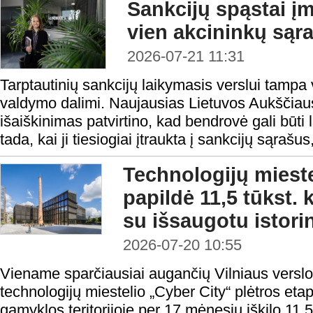
Sankcijų spąstai į
vien akcininkų sąr
2026-07-21 11:31
Tarptautinių sankcijų laikymasis verslui tampa 
valdymo dalimi. Naujausias Lietuvos Aukščiau
išaiškinimas patvirtino, kad bendrovė gali būti
tada, kai ji tiesiogiai įtraukta į sankcijų sąrašus, 
Technologijų mieste
papildė 11,5 tūkst. 
su išsaugotu istori
2026-07-20 10:55
Viename sparčiausiai augančių Vilniaus verslo
technologijų miestelio „Cyber City“ plėtros et
gamyklos teritorijoje per 17 mėnesių iškilo 11,