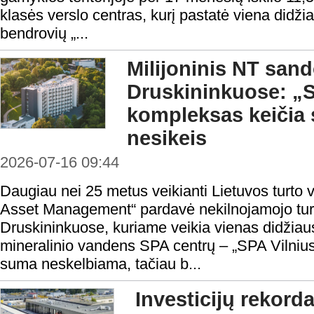
klasės verslo centras, kurį pastatė viena didži
bendrovių „...
Milijoninis NT sand
Druskininkuose: „S
kompleksas keičia s
nesikeis
2026-07-16 09:44
Daugiau nei 25 metus veikianti Lietuvos turt
Asset Management“ pardavė nekilnojamojo tu
Druskininkuose, kuriame veikia vienas didžiau
mineralinio vandens SPA centrų – „SPA Vilnius
suma neskelbiama, tačiau b...
Investicijų rekord