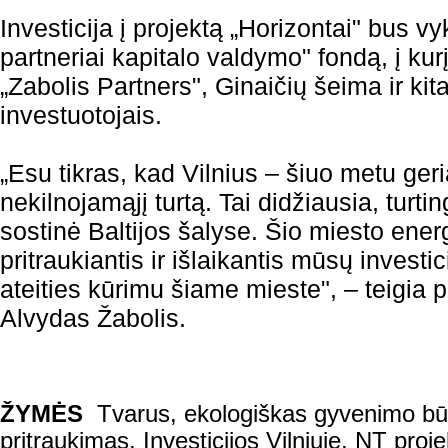
Investicija į projektą „Horizontai" bus v
partneriai kapitalo valdymo" fondą, į ku
„Zabolis Partners", Ginaičių šeima ir kita
investuotojais.
„Esu tikras, kad Vilnius – šiuo metu geri
nekilnojamąjį turtą. Tai didžiausia, turti
sostinė Baltijos šalyse. Šio miesto ener
pritraukiantis ir išlaikantis mūsų investic
ateities kūrimu šiame mieste", – teigia
Alvydas Žabolis.
ŽYMĖS
Tvarus, ekologiškas gyvenimo b
pritraukimas
,
Investicijos Vilniuje
,
NT proje