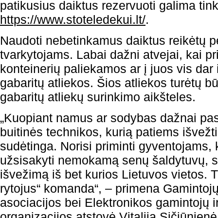
patikusius daiktus rezervuoti galima tin
https://www.stoteledekui.lt/
.
Naudoti nebetinkamus daiktus reikėtų pe
tvarkytojams. Labai dažni atvejai, kai pri
konteinerių paliekamos ar į juos vis dar
gabaritų atliekos. Šios atliekos turėtų bū
gabaritų atliekų surinkimo aikšteles.
„Kuopiant namus ar sodybas dažnai pasi
buitinės technikos, kurią patiems išvežti,
sudėtinga. Norisi priminti gyventojams,
užsisakyti nemokamą senų šaldytuvų, s
išvežimą iš bet kurios Lietuvos vietos. 
rytojus“ komanda“, – primena Gamintojų 
asociacijos bei Elektronikos gamintojų i
organizacijos atstovė Vitalija Sičiūnienė