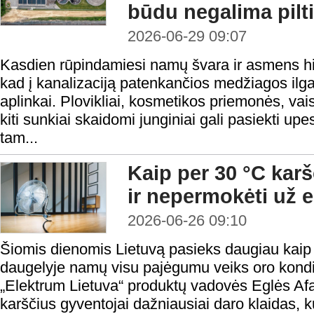
būdu negalima pilti 
2026-06-29 09:07
Kasdien rūpindamiesi namų švara ir asmens hi
kad į kanalizaciją patenkančios medžiagos ilga
aplinkai. Plovikliai, kosmetikos priemonės, vaist
kiti sunkiai skaidomi junginiai gali pasiekti upes
tam...
Kaip per 30 °C kar
ir nepermokėti už e
2026-06-26 09:10
Šiomis dienomis Lietuvą pasieks daugiau kaip 3
daugelyje namų visu pajėgumu veiks oro kondic
„Elektrum Lietuva“ produktų vadovės Eglės Afa
karščius gyventojai dažniausiai daro klaidas, k