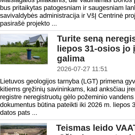
bus pritaikytas patogesniam ir saugesniam lan
savivaldybės administracija ir VšĮ Centrinė pr
pasirašė projekto ...
Turite seną neregi
liepos 31-osios jo 
galima
2026-07-27 11:51
Lietuvos geologijos tarnyba (LGT) primena gy
kitiems gręžinių savininkams, kad anksčiau įr
registre neregistruotų gėlo požeminio vandens 
dokumentus būtina pateikti iki 2026 m. liepos 31
datos pats ...
Teismas leido VAAT