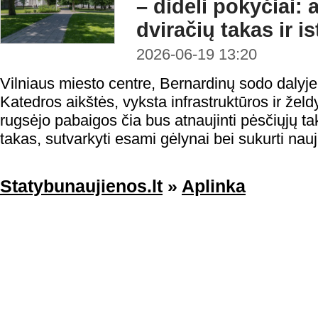
– dideli pokyčiai: 
dviračių takas ir is
2026-06-19 13:20
Vilniaus miesto centre, Bernardinų sodo dalyje
Katedros aikštės, vyksta infrastruktūros ir želd
rugsėjo pabaigos čia bus atnaujinti pėsčiųjų ta
takas, sutvarkyti esami gėlynai bei sukurti nauji
Statybunaujienos.lt
»
Aplinka