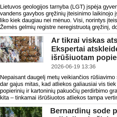
Lietuvos geologijos tarnyba (LGT) įspėja gyven
vandens gavybos gręžinių įteisinimo laikinojo 
liko kiek daugiau nei mėnuo. Visi, norintys įteis
Žemės gelmių registre neregistruotą gręžinį, dok
Ar tikrai viskas a
Ekspertai atskleid
išrūšiuotam popier
2026-06-19 13:36
Nepaisant daugelį metų veikiančios rūšiavimo
dar gajus mitas, kad atliekos galiausiai vis tie
popierinių ir kartoninių pakuočių perdirbimo gr
kita – tinkamai išrūšiuotos atliekos tampa vertin
Bernardinų sode p