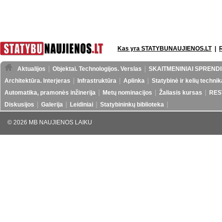
Kas yra STATYBUNAUJIENOS.LT
|
Aktualijos
Objektai. Technologijos. Verslas
SKAITMENINIAI SPRENDI
Architektūra. Interjeras
Infrastruktūra
Aplinka
Statybinė ir kelių technik
Automatika, pramonės inžinerija
Metų nominacijos
Žaliasis kursas
RES
Diskusijos
Galerija
Leidiniai
Statybininkų biblioteka
© 2026 MB NAUJIENOS LAIKU