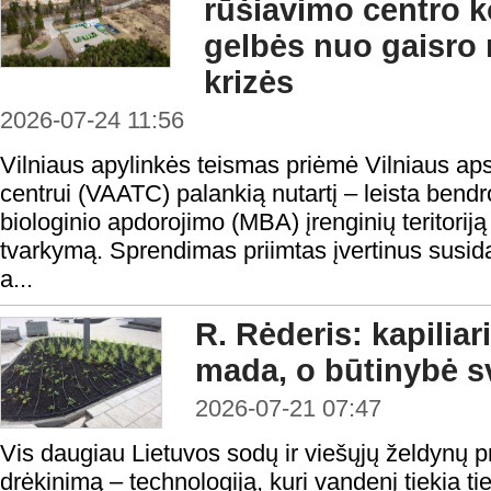
rūšiavimo centro ko
gelbės nuo gaisro r
krizės
2026-07-24 11:56
Vilniaus apylinkės teismas priėmė Vilniaus aps
centrui (VAATC) palankią nutartį – leista bendr
biologinio apdorojimo (MBA) įrenginių teritoriją 
tvarkymą. Sprendimas priimtas įvertinus susidar
a...
R. Rėderis: kapiliar
mada, o būtinybė s
2026-07-21 07:47
Vis daugiau Lietuvos sodų ir viešųjų želdynų pri
drėkinimą – technologiją, kuri vandenį tiekia ti