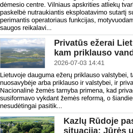
dėmesio centre. Vilniaus apskrities atliekų t
paskelbė nutraukiantis eksploatavimo sutartį
perimantis operatoriaus funkcijas, motyvuodam
saugos reikalavi...
Privatūs ežerai Liet
kam priklauso vand
2026-07-03 14:41
Lietuvoje dauguma ežerų priklauso valstybei, ta
nuosavybėje arba priklauso ir valstybei, ir pri
Nacionalinė žemės tarnyba primena, kad priva
susiformavo vykdant žemės reformą, o šiandie
nesudėtingai pasitik...
Kazlų Rūdoje pas
situacija: Jūrės