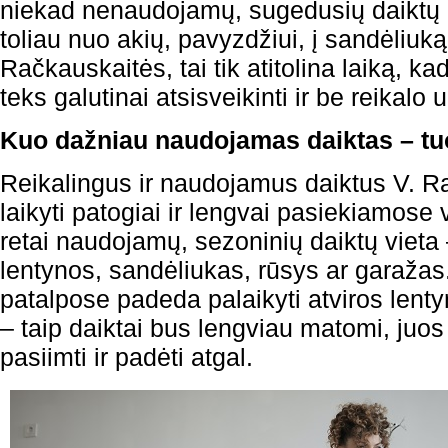
niekad nenaudojamų, sugedusių daiktų a
toliau nuo akių, pavyzdžiui, į sandėliuk
Račkauskaitės, tai tik atitolina laiką, k
teks galutinai atsisveikinti ir be reikalo 
Kuo dažniau naudojamas daiktas – tuo
Reikalingus ir naudojamus daiktus V. R
laikyti patogiai ir lengvai pasiekiamose 
retai naudojamų, sezoninių daiktų vieta
lentynos, sandėliukas, rūsys ar garažas
patalpose padeda palaikyti atviros len
– taip daiktai bus lengviau matomi, juos
pasiimti ir padėti atgal.