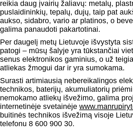
reikia daug įvairių žaliavų: metalų, plas
puslaidininkių, tepalų, dujų, taip pat a
aukso, sidabro, vario ar platinos, o bev
galima panaudoti pakartotinai.
Per daugelį metų Lietuvoje išvystyta sist
patogi – mūsų šalyje yra tūkstančiai viet
senus elektronikos gaminius, o už teigia
atliekas žmogui dar ir yra sumokama.
Surasti artimiausią nebereikalingos elek
technikos, baterijų, akumuliatorių priėm
nemokamo atliekų išvežimo, galima proj
internetinėje svetainėje
www.manrupiryto
buitinės technikos išvežimą visoje Lietuv
telefonu 8 600 900 30.