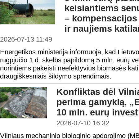
keisiantiems sen
– kompensacijos 
ir naujiems katil
2026-07-13 11:49
Energetikos ministerija informuoja, kad Lietuv
rugpjūčio 1 d. skelbs papildomą 5 mln. eurų v
norintiems pakeisti neefektyvius biomasės katil
draugiškesniais šildymo sprendimais.
Konfliktas dėl Vil
perima gamyklą, „
10 mln. eurų invest
2026-07-10 16:32
Vilniaus mechaninio biologinio apdorojimo (MBA