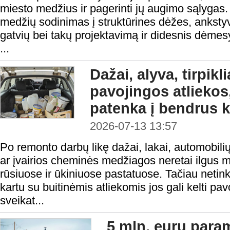
miesto medžius ir pagerinti jų augimo sąlygas.
medžių sodinimas į struktūrines dėžes, ankstyv
gatvių bei takų projektavimą ir didesnis dėmesys
...
Dažai, alyva, tirpikliai
pavojingos atliekos,
patenka į bendrus k
2026-07-13 13:57
Po remonto darbų likę dažai, lakai, automobili
ar įvairios cheminės medžiagos neretai ilgus 
rūsiuose ir ūkiniuose pastatuose. Tačiau neti
kartu su buitinėmis atliekomis jos gali kelti pav
sveikat...
5 mln. eurų para