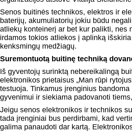
Senos buitinės technikos, elektros ir ele
baterijų, akumuliatorių jokiu būdu negali
atliekų konteinerį ar bet kur palikti, ne
irdamos tokios atliekos į aplinką išskiri
kenksmingų medžiagų.
Suremontuotą buitinę techniką dovan
Iš gyventojų surinktą nebereikalingą buit
elektronikos prietaisus „Man rūpi rytoj
testuoja. Tinkamus įrenginius bandoma 
gyvenimui ir siekiama padovanoti tiems, 
Jeigu senos elektronikos ir technikos 
tada įrenginiai bus perdirbami, kad ver
galima panaudoti dar kartą. Elektroniko