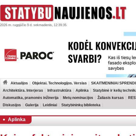
2026 m. rugpjūčio 9 d. sekmadienis, 12:39:35
Aktualijos
Objektai. Technologijos. Verslas
SKAITMENINIAI SPRENDI
Architektūra. Interjeras
Infrastruktūra
Aplinka
Statybinė ir kelių technik
Automatika, pramonės inžinerija
Metų nominacijos
Žaliasis kursas
RES
Diskusijos
Galerija
Leidiniai
Statybininkų biblioteka
Aplinka