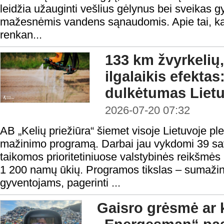
leidžia užauginti vešlius gėlynus bei sveikas 
mažesnėmis vandens sąnaudomis. Apie tai, kaip
renkan...
133 km žvyrkelių,
ilgalaikis efekta
dulkėtumas Lietu
2026-07-20 07:32
AB „Kelių priežiūra“ šiemet visoje Lietuvoje pl
mažinimo programą. Darbai jau vykdomi 39 sa
taikomos prioritetiniuose valstybinės reikšmė
1 200 namų ūkių. Programos tikslas – sumažint
gyventojams, pagerinti ...
Gaisro grėsmė ar 