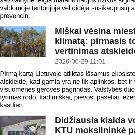
savivaldybė teigia matanti naujus rizikos sig
valdomoje teritorijoje vėl didėja susikaupusių a
prevencin...
Miškai vėsina miest
klimatą: pirmasis t
vertinimas atskleid
2026-06-29 11:01
Pirmą kartą Lietuvoje atliktas išsamus ekosist
atskleidė, kad gamta yra ne tik aplinkos, bet ir
visuomenės gerovės pagrindas. Valstybės du
tyrimas rodo, kad miškai, pievos, pasėliai, ežera
kasdien ...
Didžiausia klaida vo
KTU mokslininkė pa