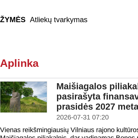
ŽYMĖS
Atliekų tvarkymas
Aplinka
Maišiagalos piliaka
pasirašyta finansav
prasidės 2027 meta
2026-07-31 07:20
Vienas reikšmingiausių Vilniaus rajono kultūro
Maišiagalos piliakalnis, dar vadinamas Bonos p