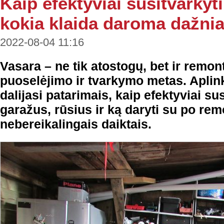
Kaip efektyviai susitvarkyti
kokia klaida daroma dažnia
2022-08-04 11:16
Vasara – ne tik atostogų, bet ir remon
puoselėjimo ir tvarkymo metas. Aplin
dalijasi patarimais, kaip efektyviai su
garažus, rūsius ir ką daryti su po rem
nebereikalingais daiktais.