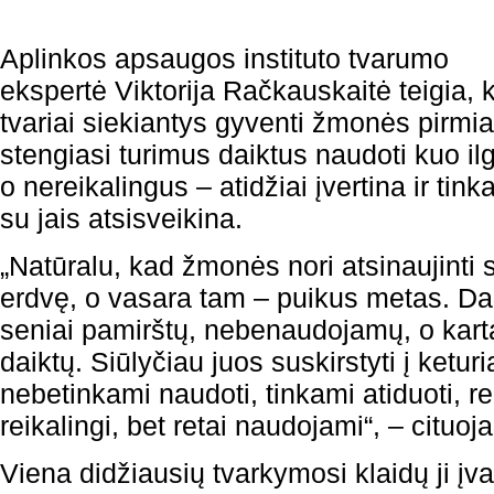
Aplinkos apsaugos instituto tvarumo
ekspertė Viktorija Račkauskaitė teigia, 
tvariai siekiantys gyventi žmonės pirmia
stengiasi turimus daiktus naudoti kuo ilg
o nereikalingus – atidžiai įvertina ir tin
su jais atsisveikina.
„Natūralu, kad žmonės nori atsinaujint
erdvę, o vasara tam – puikus metas. Daž
seniai pamirštų, nebenaudojamų, o kart
daiktų. Siūlyčiau juos suskirstyti į ketur
nebetinkami naudoti, tinkami atiduoti, re
reikalingi, bet retai naudojami“, – citu
Viena didžiausių tvarkymosi klaidų ji įva