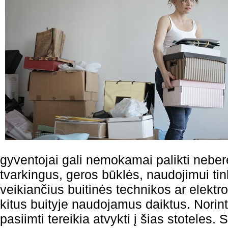
gyventojai gali nemokamai palikti neber
tvarkingus, geros būklės, naudojimui ti
veikiančius buitinės technikos ar elektr
kitus buityje naudojamus daiktus. Norin
pasiimti tereikia atvykti į šias stoteles. S