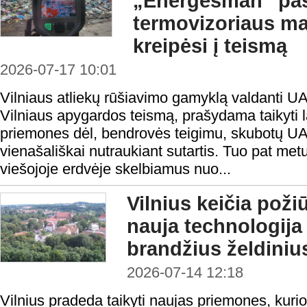
„Energesman“ pa
termovizoriaus ma
kreipėsi į teismą
2026-07-17 10:01
Vilniaus atliekų rūšiavimo gamyklą valdanti U
Vilniaus apygardos teismą, prašydama taikyti 
priemones dėl, bendrovės teigimu, skubotų 
vienašališkai nutraukiant sutartis. Tuo pat met
viešojoje erdvėje skelbiamus nuo...
Vilnius keičia poži
nauja technologija
brandžius želdiniu
2026-07-14 12:18
Vilnius pradeda taikyti naujas priemones, kuri