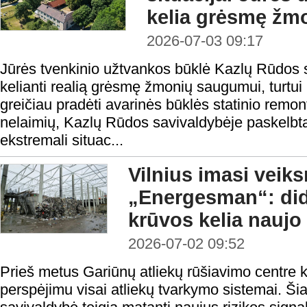
kelia grėsmę žmo
2026-07-03 09:17
Jūrės tvenkinio užtvankos būklė Kazlų Rūdos s
kelianti realią grėsmę žmonių saugumui, turtui i
greičiau pradėti avarinės būklės statinio remon
nelaimių, Kazlų Rūdos savivaldybėje paskelbta
ekstremali situac...
Vilnius imasi veik
„Energesman“: did
krūvos kelia naujo 
2026-07-02 09:52
Prieš metus Gariūnų atliekų rūšiavimo centre ki
perspėjimu visai atliekų tvarkymo sistemai. Ši